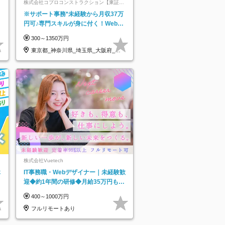
株式会社コプロコンストラクション【東証プ
ライム上場コプロ・ホールディングス子会
※サポート事務*未経験から月収37万
社】
円可♪専門スキルが身に付く！Web面
接＆リモート研修も充実♪/a
300～1350万円
東京都_神奈川県_埼玉県_大阪府_愛
知県…
株式会社Vuetech
休
IT事務職・Webデザイナー｜未経験歓
迎◆約1年間の研修◆月給35万円も可
◆副業・フルリモート可◆年休126日
400～1000万円
フルリモートあり