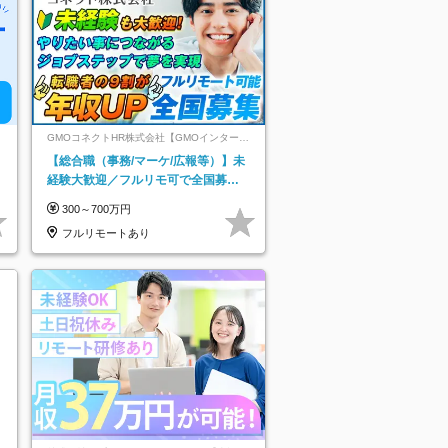
GMOコネクトHR株式会社【GMOインターネ
ットグループ】
【総合職（事務/マーケ/広報等）】未
経験大歓迎／フルリモ可で全国募
集！年収アップ多数★年休最大130日
300～700万円
★
フルリモートあり