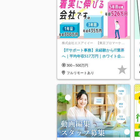
株式会社エスアイイー 【東京プロマーケッ
ト上場】
【ITサポート事務】未経験からIT業界
へ｜平均年収517万円｜ホワイト企業
認定｜年休134日｜リモートOK
300～500万円
フルリモートあり