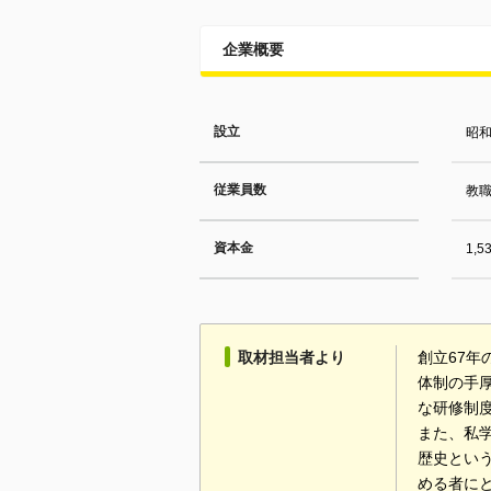
企業概要
設立
昭和
従業員数
教職
資本金
1,
取材担当者より
創立67
体制の手
な研修制
また、私
歴史とい
める者に