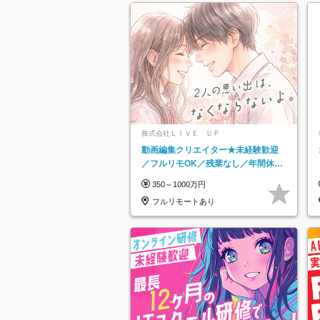
株式会社ＬＩＶＥ ＵＰ
動画編集クリエイター★未経験歓迎
／フルリモOK／残業なし／年間休日
125日／髪・服・ネイル自由／研修充
350～1000万円
実で安心
フルリモートあり