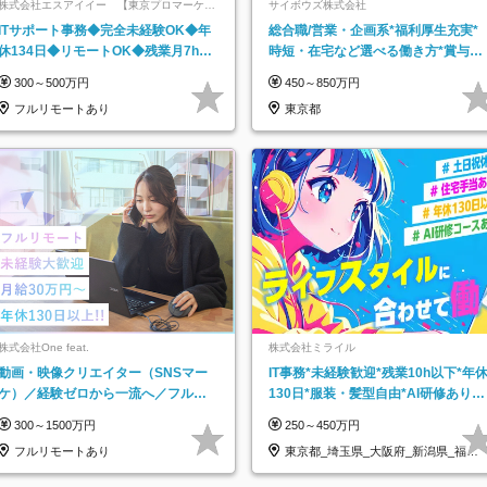
株式会社エスアイイー 【東京プロマーケッ
サイボウズ株式会社
ト上場】
ITサポート事務◆完全未経験OK◆年
総合職/営業・企画系*福利厚生充実*
休134日◆リモートOK◆残業月7h以
時短・在宅など選べる働き方*賞与年
下◆賞与年3回◆5年目まで必ず昇給
2回
300～500万円
450～850万円
フルリモートあり
東京都
株式会社One feat.
株式会社ミライル
動画・映像クリエイター（SNSマー
IT事務*未経験歓迎*残業10h以下*年
ケ）／経験ゼロから一流へ／フルリ
130日*服装・髪型自由*AI研修あり*
モートOK／月給30万円～／年休130
住宅手当あり*転勤なし
300～1500万円
250～450万円
日以上
フルリモートあり
東京都_埼玉県_大阪府_新潟県_福岡
県