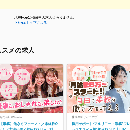
現在typeに掲載中の求人はありません。
typeトップに戻る
ススメの求人
合同会社Willmate
株式会社サイヨウブ
【事務】働き方ファースト／未経験O
採用サポート*フルリモート勤務*フ
K！／充実研修／年休127日～／残業
ックスタイム制*年休120日*土日祝休