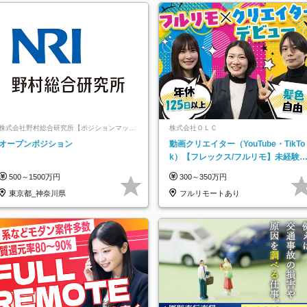
株式会社野村総合研究所【ポジションマッチ
株式会社ＯＬＣ
登録】
オープンポジション
動画クリエイター（YouTube・TikTo
k）【フレックス/フルリモ】未経験O
K｜Web研修1年間｜副業OK
500～1500万円
300～350万円
東京都_神奈川県
フルリモートあり