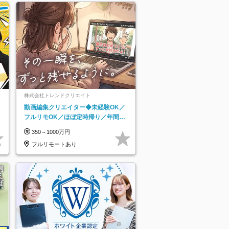
株式会社トレンドクリエイト
動画編集クリエイター◆未経験OK／
フルリモOK／ほぼ定時帰り／年間休
日125日／髪・服・ネイル自由／副業
350～1000万円
OK
フルリモートあり