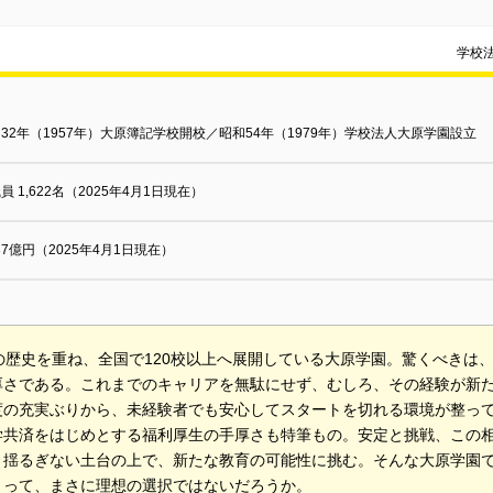
学校
32年（1957年）大原簿記学校開校／昭和54年（1979年）学校法人大原学園設立
員 1,622名（2025年4月1日現在）
537億円（2025年4月1日現在）
年の歴史を重ね、全国で120校以上へ展開している大原学園。驚くべきは
厚さである。これまでのキャリアを無駄にせず、むしろ、その経験が新
度の充実ぶりから、未経験者でも安心してスタートを切れる環境が整っ
学共済をはじめとする福利厚生の手厚さも特筆もの。安定と挑戦、この
う揺るぎない土台の上で、新たな教育の可能性に挑む。そんな大原学園
とって、まさに理想の選択ではないだろうか。