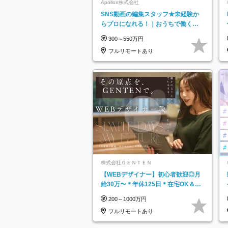
Apollon株式会社
SNS動画の編集スタッフ★未経験か
らプロになれる！｜おうちで働くフ
ルリモート｜残業ゼロで18時退勤◎
300～550万円
フルリモートあり
株式会社ＧＥＮＴＥＮ
【WEBデザイナー】初⼼者歓迎◎⽉
給30万〜＊年休125⽇＊在宅OK＆研
修あり＊フレックス
200～1000万円
フルリモートあり