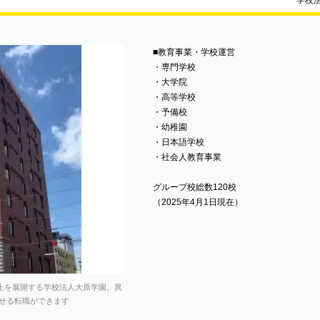
学校
■教育事業・学校運営
・専門学校
・大学院
・高等学校
・予備校
・幼稚園
・日本語学校
・社会人教育事業
グループ校総数120校
（2025年4月1日現在）
以上を展開する学校法人大原学園。異
せる転職ができます