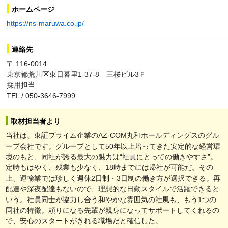
ホームページ
https://ns-maruwa.co.jp/
連絡先
〒 116-0014
東京都荒川区東日暮里1-37-8 三桜ビル3Ｆ
採用担当
TEL / 050-3646-7999
取材担当者より
当社は、東証プライム企業のAZ-COM丸和ホールディングスのグル
ープ会社です。グループとして50年以上培ってきた安定的な経営環
境のもと、同社が誇る最大の魅力は“社員にとっての働きやすさ”。
定時もはやく、残業も少なく、18時までには帰社が可能だ。その
上、運輸業では珍しく週休2日制・3日制の働き方が選択できる。再
配達や深夜配達もないので、理想的な日勤スタイルで活躍できると
いう。社員同士が協力し合う和やかな雰囲気の社風も、もう1つの
同社の特徴。頼りになる先輩が親身になってサポートしてくれるの
で、安心のスタートがきれる職場だと確信した。