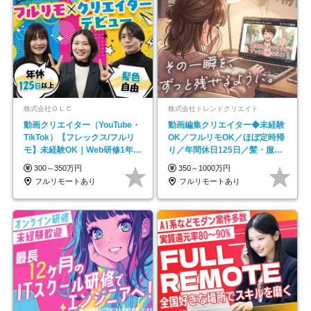
株式会社ＯＬＣ
株式会社トレンドクリエイト
動画クリエイター（YouTube・
動画編集クリエイター◆未経験
TikTok）【フレックス/フルリ
OK／フルリモOK／ほぼ定時帰
モ】未経験OK｜Web研修1年間
り／年間休日125日／髪・服・
｜副業OK
ネイル自由／副業OK
300～350万円
350～1000万円
フルリモートあり
フルリモートあり