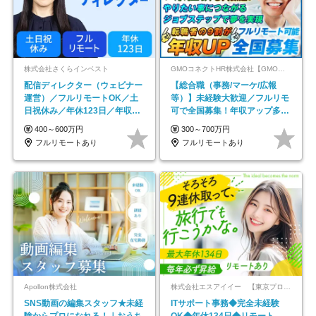
株式会社さくらインベスト
GMOコネクトHR株式会社【GMOインターネットグループ】
配信ディレクター（ウェビナー
【総合職（事務/マーケ/広報
運営）／フルリモートOK／土
等）】未経験大歓迎／フルリモ
日祝休み／年休123日／年収
可で全国募集！年収アップ多数
600万円可
★年休最大130日★
400～600万円
300～700万円
フルリモートあり
フルリモートあり
Apollon株式会社
株式会社エスアイイー 【東京プロマーケット上場】
SNS動画の編集スタッフ★未経
ITサポート事務◆完全未経験
験からプロになれる！｜おうち
OK◆年休134日◆リモート