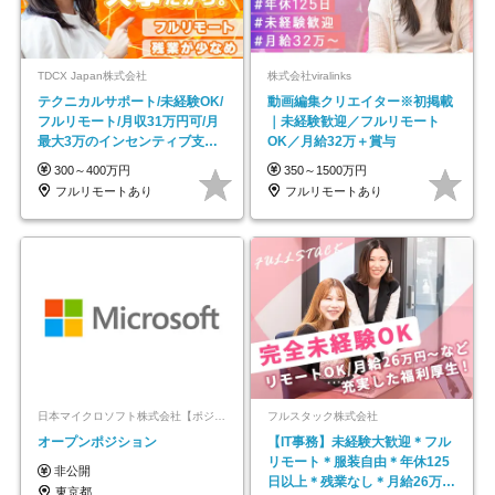
TDCX Japan株式会社
株式会社viralinks
テクニカルサポート/未経験OK/
動画編集クリエイター※初掲載
フルリモート/月収31万円可/月
｜未経験歓迎／フルリモート
最大3万のインセンティブ支給/
OK／月給32万＋賞与
平均年齢33歳
300～400万円
350～1500万円
フルリモートあり
フルリモートあり
日本マイクロソフト株式会社【ポジションマッチ登録】
フルスタック株式会社
オープンポジション
【IT事務】未経験大歓迎＊フル
リモート＊服装自由＊年休125
非公開
日以上＊残業なし＊月給26万円
東京都