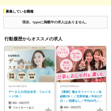
募集している職種
現在、typeに掲載中の求人はありません。
行動履歴からオススメの求人
Apollon株式会社
合同会社Willmate
データ入力/完全在宅・フルリモ
【事務】働き方ファースト／未
ートOK！
経験OK！／充実研修／年休127
日～／残業なし／平均20代／リ
300～550万円
モートOK
400～550万円
フルリモートあり