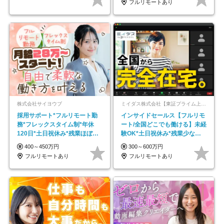
フルリモートあり
株式会社サイヨウブ
ミイダス株式会社【東証プライム上場パーソルグループ】
採用サポート*フルリモート勤
インサイドセールス【フルリモ
務*フレックスタイム制*年休
ート/全国どこでも働ける】未経
120日*土日祝休み*残業ほぼな
験OK*土日祝休み*残業少なめ*
し*育児中社員8割以上
在宅勤務手当あり
400～450万円
300～600万円
フルリモートあり
フルリモートあり