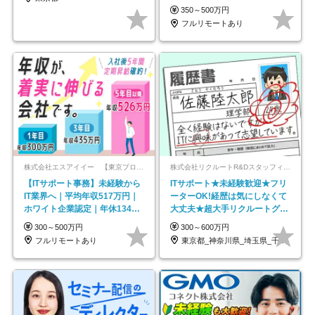
以上
350～500万円
フルリモートあり
株式会社エスアイイー 【東京プロマーケット上場】
株式会社リクルートR&Dスタッフィング【リクルートグループ】
【ITサポート事務】未経験から
ITサポート★未経験歓迎★フリ
IT業界へ｜平均年収517万円｜
ーターOK!経歴は気にしなくて
ホワイト企業認定｜年休134日
大丈夫★超大手リクルートグル
｜リモートOK
ープの正社員/sg
300～500万円
300～600万円
フルリモートあり
東京都_神奈川県_埼玉県_千葉県_大阪府…