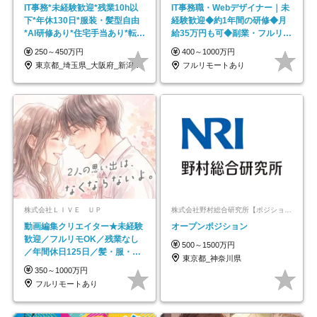
IT事務*未経験歓迎*残業10h以
IT事務職・Webデザイナー｜未
下*年休130日*服装・髪型自由
経験歓迎◆約1年間の研修◆月
*AI研修あり*住宅手当あり*転勤
給35万円も可◆副業・フルリモ
なし
ート可◆年休126日
250～450万円
400～1000万円
東京都_埼玉県_大阪府_新潟県_福岡県
フルリモートあり
株式会社ＬＩＶＥ ＵＰ
株式会社野村総合研究所【ポジションマッチ登録】
動画編集クリエイター★未経験
オープンポジション
歓迎／フルリモOK／残業なし
500～1500万円
／年間休日125日／髪・服・ネ
東京都_神奈川県
イル自由／研修充実で安心
350～1000万円
フルリモートあり