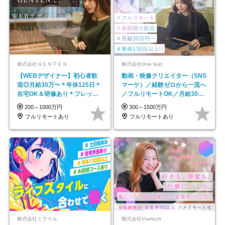
株式会社ＧＥＮＴＥＮ
株式会社One feat.
【WEBデザイナー】初⼼者歓
動画・映像クリエイター（SNS
迎◎⽉給30万〜＊年休125⽇＊
マーケ）／経験ゼロから一流へ
在宅OK＆研修あり＊フレック
／フルリモートOK／月給30万
ス
円～／年休130日以上
200～1000万円
300～1500万円
フルリモートあり
フルリモートあり
株式会社ミライル
株式会社Vuetech