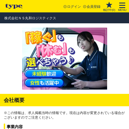
ログイン
会員登録
検討中(
0
)
MENU
株式会社ＮＳ丸和ロジスティクス
会社概要
※この情報は、求人掲載当時の情報です。現在は内容が変更されている場合が
ございますのでご注意ください。
事業内容