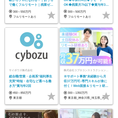
で働くフルリモート｜残業ゼロ
OK◆残業月7h以下◆賞与年3回
で18時退勤◎
◆5年目まで必ず昇給
300～550万円
300～500万円
フルリモートあり
フルリモートあり
サイボウズ株式会社
株式会社コプロコンストラクション【東証プライム上場コプロ・ホールディングス子会社】
総合職/営業・企画系*福利厚生
※サポート事務*未経験から月
充実*時短・在宅など選べる働
収37万円可♪専門スキルが身に
き方*賞与年2回
付く！Web面接＆リモート研修
も充実♪/a
450～850万円
300～1350万円
東京都
東京都_神奈川県_埼玉県_大阪府_愛知県…