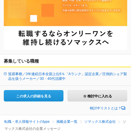
募集している職種
貿易事務／3年連続日本全国上位8％「Aランク」認定企業／圧倒的シェア製
品を扱うメーカー／30・40代活躍中
この求人の詳細を見る
☆ 検討中に入れる
検討中リストとは？
転職・求人情報サイトのtype
掲載企業一覧
ソマックス株式会社
ソ
マックス株式会社の企業メッセージ