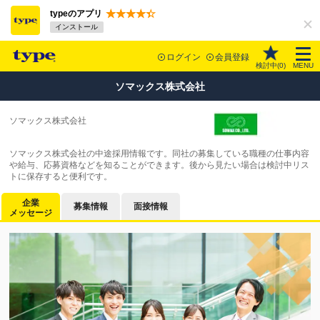
typeのアプリ
インストール
ログイン
会員登録
検討中(
0
)
MENU
ソマックス株式会社
ソマックス株式会社
ソマックス株式会社の中途採用情報です。同社の募集している職種の仕事内容
や給与、応募資格などを知ることができます。後から見たい場合は検討中リス
トに保存すると便利です。
企業
募集情報
面接情報
メッセージ