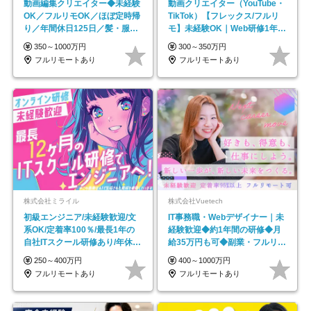
動画編集クリエイター◆未経験
動画クリエイター（YouTube・
OK／フルリモOK／ほぼ定時帰
TikTok）【フレックス/フルリ
り／年間休日125日／髪・服・
モ】未経験OK｜Web研修1年間
ネイル自由／副業OK
｜副業OK
350～1000万円
300～350万円
フルリモートあり
フルリモートあり
株式会社ミライル
株式会社Vuetech
初級エンジニア/未経験歓迎/文
IT事務職・Webデザイナー｜未
系OK/定着率100％/最長1年の
経験歓迎◆約1年間の研修◆月
自社ITスクール研修あり/年休
給35万円も可◆副業・フルリモ
130日
ート可◆年休126日
250～400万円
400～1000万円
フルリモートあり
フルリモートあり