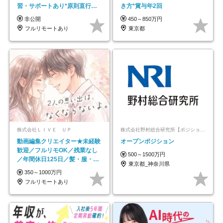
習・サポートあり*原則直行直
き方*賞与年2回
帰／全国募集・業務委託
非公開
450～850万円
フルリモートあり
東京都
株式会社ＬＩＶＥ ＵＰ
株式会社野村総合研究所【ポジションマッチ登録】
動画編集クリエイター★未経験
オープンポジション
歓迎／フルリモOK／残業なし
500～1500万円
／年間休日125日／髪・服・ネ
東京都_神奈川県
イル自由／研修充実で安心
350～1000万円
フルリモートあり