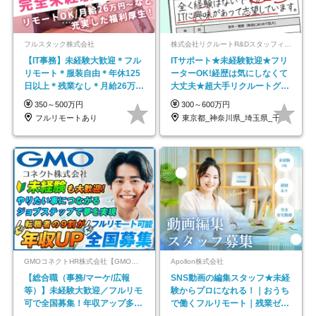
フルスタック株式会社
株式会社リクルートR&Dスタッフィング【リクルートグループ】
【IT事務】未経験大歓迎＊フル
ITサポート★未経験歓迎★フリ
リモート＊服装自由＊年休125
ーターOK!経歴は気にしなくて
日以上＊残業なし＊月給26万円
大丈夫★超大手リクルートグル
以上
ープの正社員/sg
350～500万円
300～600万円
フルリモートあり
東京都_神奈川県_埼玉県_千葉県_大阪府…
GMOコネクトHR株式会社【GMOインターネットグループ】
Apollon株式会社
【総合職（事務/マーケ/広報
SNS動画の編集スタッフ★未経
等）】未経験大歓迎／フルリモ
験からプロになれる！｜おうち
可で全国募集！年収アップ多数
で働くフルリモート｜残業ゼロ