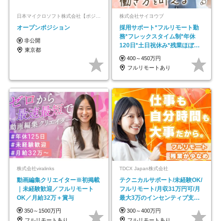
日本マイクロソフト株式会社【ポジションマッチ登録】
株式会社サイヨウブ
オープンポジション
採用サポート*フルリモート勤
務*フレックスタイム制*年休
非公開
120日*土日祝休み*残業ほぼな
東京都
し*育児中社員8割以上
400～450万円
フルリモートあり
株式会社viralinks
TDCX Japan株式会社
動画編集クリエイター※初掲載
テクニカルサポート/未経験OK/
｜未経験歓迎／フルリモート
フルリモート/月収31万円可/月
OK／月給32万＋賞与
最大3万のインセンティブ支給/
平均年齢33歳
350～1500万円
300～400万円
フルリモートあり
フルリモートあり