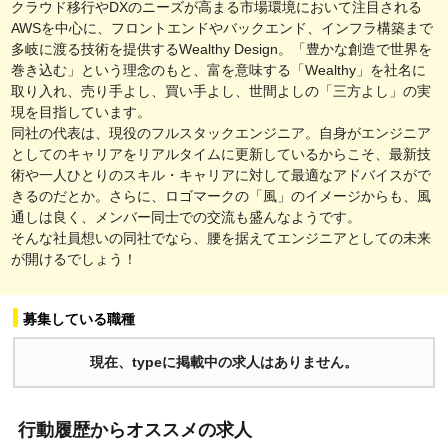
クラウド移行やDXのニーズが高まる市場環境において注目される
AWSを中心に、フロントエンドやバックエンド、インフラ構築まで
多岐に渡る技術を提供するWealthy Design。「豊かな創造で世界を
巻き込む」という理念のもと、富を意味する「Wealthy」を社名に
取り入れ、売り手よし、買い手よし、世間よしの「三方よし」の実
現を目指しています。
同社の代表は、現役のフルスタックエンジニア。自身がエンジニア
としてのキャリアをリアルタイムに更新しているからこそ、最新技
術や一人ひとりのスキル・キャリアに対して最適なアドバイスがで
きるのだとか。さらに、ロゴマークの「風」のイメージからも、風
通しは良く、メンバー同士での交流も盛んなようです。
そんな社員想いの同社でなら、腰を据えてエンジニアとしての未来
が開けるでしょう！
募集している職種
現在、typeに掲載中の求人はありません。
行動履歴からオススメの求人