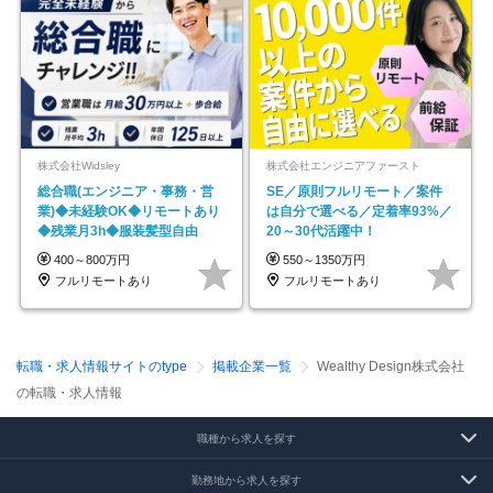
株式会社Widsley
株式会社エンジニアファースト
総合職(エンジニア・事務・営
SE／原則フルリモート／案件
業)◆未経験OK◆リモートあり
は自分で選べる／定着率93%／
◆残業月3h◆服装髪型自由
20～30代活躍中！
400～800万円
550～1350万円
フルリモートあり
フルリモートあり
転職・求人情報サイトのtype
掲載企業一覧
Wealthy Design株式会社
の転職・求人情報
職種から求人を探す
勤務地から求人を探す