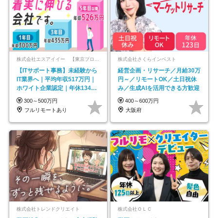
株式会社エスアイイー 【東京プロマーケット上場】
株式会社さくらインベスト
【ITサポート事務】未経験から
経営企画・リサーチ／月給30万
IT業界へ｜平均年収517万円｜
円～／リモートOK／土日祝休
ホワイト企業認定｜年休134日
み／生成AIを活用できる方歓迎
｜リモートOK
300～500万円
400～600万円
フルリモートあり
大阪府
株式会社トレンドクリエイト
株式会社ＯＬＣ