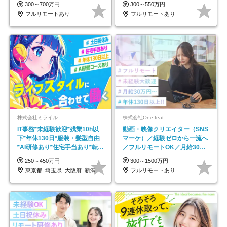
★年休最大130日★
で18時退勤◎
300～700万円
300～550万円
フルリモートあり
フルリモートあり
株式会社ミライル
株式会社One feat.
IT事務*未経験歓迎*残業10h以
動画・映像クリエイター（SNS
下*年休130日*服装・髪型自由
マーケ）／経験ゼロから一流へ
*AI研修あり*住宅手当あり*転勤
／フルリモートOK／月給30万
なし
円～／年休130日以上
250～450万円
300～1500万円
東京都_埼玉県_大阪府_新潟県_福岡県
フルリモートあり