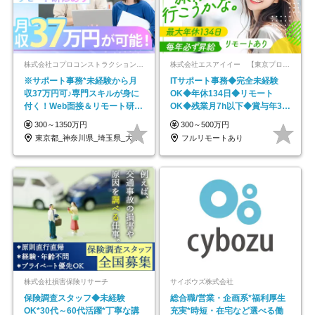
株式会社コプロコンストラクション【東証プライム上場コプロ・ホールディングス子会社】
株式会社エスアイイー 【東京プロマーケット上場】
※サポート事務*未経験から月
ITサポート事務◆完全未経験
収37万円可♪専門スキルが身に
OK◆年休134日◆リモート
付く！Web面接＆リモート研修
OK◆残業月7h以下◆賞与年3回
も充実♪/a
◆5年目まで必ず昇給
300～1350万円
300～500万円
東京都_神奈川県_埼玉県_大阪府_愛知県…
フルリモートあり
株式会社損害保険リサーチ
サイボウズ株式会社
保険調査スタッフ◆未経験
総合職/営業・企画系*福利厚生
OK*30代～60代活躍*丁寧な講
充実*時短・在宅など選べる働