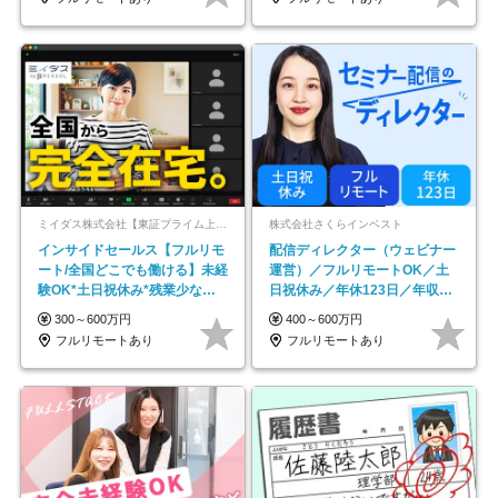
ミイダス株式会社【東証プライム上場パーソルグループ】
株式会社さくらインベスト
インサイドセールス【フルリモ
配信ディレクター（ウェビナー
ート/全国どこでも働ける】未経
運営）／フルリモートOK／土
験OK*土日祝休み*残業少なめ*
日祝休み／年休123日／年収
在宅勤務手当あり
600万円可
300～600万円
400～600万円
フルリモートあり
フルリモートあり