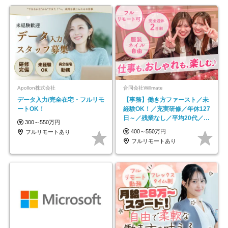
Apollon株式会社
合同会社Willmate
データ入力/完全在宅・フルリモ
【事務】働き方ファースト／未
ートOK！
経験OK！／充実研修／年休127
日～／残業なし／平均20代／リ
300～550万円
モートOK
400～550万円
フルリモートあり
フルリモートあり