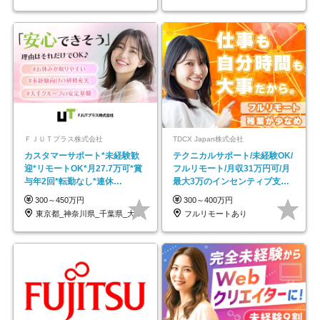
ＦＪＵＴプラス株式会社
TDCX Japan株式会社
カスタマーサポート*未経験歓
テクニカルサポート/未経験OK/
迎*リモートOK*月27.7万可*賞
フルリモート/月収31万円可/月
与年2回*転勤なし*連休
最大3万のインセンティブ支給/
OK/ZE010232
平均年齢33歳
300～450万円
300～400万円
東京都_神奈川県_千葉県_大阪府_愛知県…
フルリモートあり