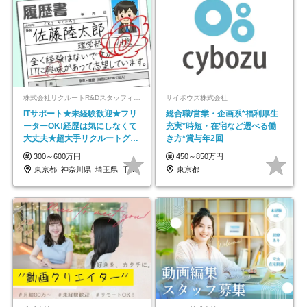
株式会社リクルートR&Dスタッフィング【リクルートグループ】
サイボウズ株式会社
ITサポート★未経験歓迎★フリ
総合職/営業・企画系*福利厚生
ーターOK!経歴は気にしなくて
充実*時短・在宅など選べる働
大丈夫★超大手リクルートグル
き方*賞与年2回
ープの正社員/sg
300～600万円
450～850万円
東京都_神奈川県_埼玉県_千葉県_大阪府…
東京都