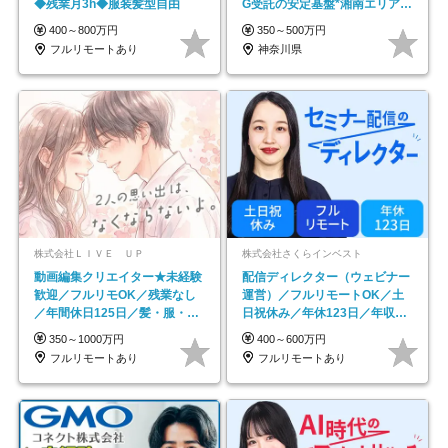
◆残業月3h◆服装髪型自由
G受託の安定基盤*湘南エリア勤
務
400～800万円
350～500万円
フルリモートあり
神奈川県
株式会社ＬＩＶＥ ＵＰ
株式会社さくらインベスト
動画編集クリエイター★未経験
配信ディレクター（ウェビナー
歓迎／フルリモOK／残業なし
運営）／フルリモートOK／土
／年間休日125日／髪・服・ネ
日祝休み／年休123日／年収
イル自由／研修充実で安心
600万円可
350～1000万円
400～600万円
フルリモートあり
フルリモートあり