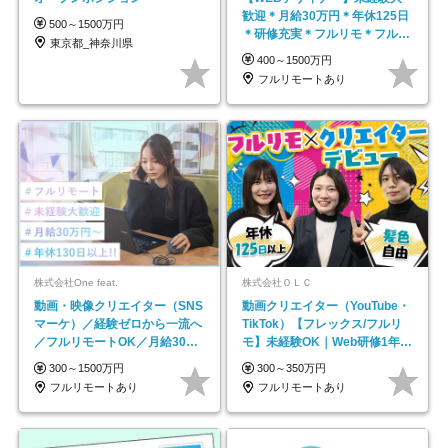
歓迎＊月給30万円＊年休125日
500～1500万円
＊研修充実＊フルリモ＊フルフ
東京都_神奈川県
レックス＊
400～1500万円
フルリモートあり
株式会社One feat.
株式会社ＯＬＣ
動画・映像クリエイター（SNS
動画クリエイター（YouTube・
マーケ）／経験ゼロから一流へ
TikTok）【フレックス/フルリ
／フルリモートOK／月給30万
モ】未経験OK｜Web研修1年間
円～／年休130日以上
｜副業OK
300～1500万円
300～350万円
フルリモートあり
フルリモートあり