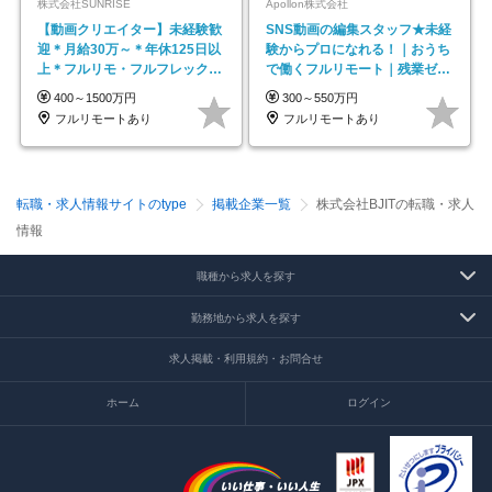
株式会社SUNRISE
Apollon株式会社
【動画クリエイター】未経験歓
SNS動画の編集スタッフ★未経
迎＊月給30万～＊年休125日以
験からプロになれる！｜おうち
上＊フルリモ・フルフレックス
で働くフルリモート｜残業ゼロ
◆10名の採用が決定◆
で18時退勤◎
400～1500万円
300～550万円
フルリモートあり
フルリモートあり
転職・求人情報サイトのtype
掲載企業一覧
株式会社BJITの転職・求人
情報
職種から求人を探す
勤務地から求人を探す
求人掲載・利用規約・お問合せ
ホーム
ログイン