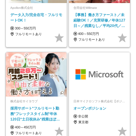
Apollon株式会社
合同会社Willmate
データ入力/完全在宅・フルリモ
【事務】働き方ファースト／未
ートOK！
経験OK！／充実研修／年休127
日～／残業なし／平均20代／リ
300～550万円
モートOK
400～550万円
フルリモートあり
フルリモートあり
株式会社サイヨウブ
日本マイクロソフト株式会社【ポジションマッチ登録】
採用サポート*フルリモート勤
オープンポジション
務*フレックスタイム制*年休
非公開
120日*土日祝休み*残業ほぼな
東京都
し*育児中社員8割以上
400～450万円
フルリモートあり