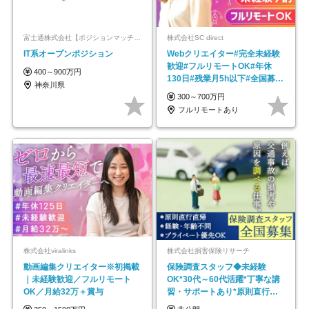
富士通株式会社【ポジションマッチ登録】
株式会社SC direct
IT系オープンポジション
Webクリエイター#完全未経験
歓迎#フルリモートOK#年休
400～900万円
130日#残業月5h以下#全国募集
神奈川県
#最大1年の研修
300～700万円
フルリモートあり
株式会社viralinks
株式会社損害保険リサーチ
動画編集クリエイター※初掲載
保険調査スタッフ◆未経験
｜未経験歓迎／フルリモート
OK*30代～60代活躍*丁寧な講
OK／月給32万＋賞与
習・サポートあり*原則直行直
帰／全国募集・業務委託