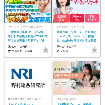
GMOコネクトHR株式会社【GMOインターネットグループ】
株式会社さくらインベスト
【総合職（事務/マーケ/広報
経営企画・リサーチ／月給30万
等）】未経験大歓迎／フルリモ
円～／リモートOK／土日祝休
可で全国募集！年収アップ多数
み／生成AIを活用できる方歓迎
★年休最大130日★
300～700万円
400～600万円
フルリモートあり
大阪府
株式会社野村総合研究所【ポジションマッチ登録】
株式会社SUNRISE
オープンポジション
【WEBデザイナー】未経験大