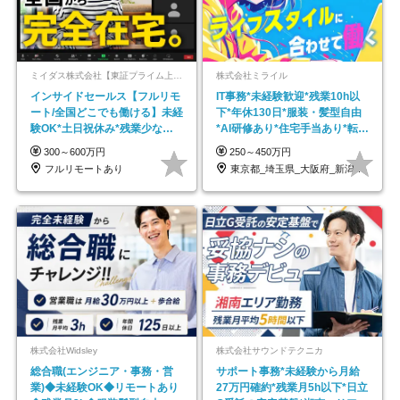
ミイダス株式会社【東証プライム上場パーソルグループ】
株式会社ミライル
インサイドセールス【フルリモ
IT事務*未経験歓迎*残業10h以
ート/全国どこでも働ける】未経
下*年休130日*服装・髪型自由
験OK*土日祝休み*残業少なめ*
*AI研修あり*住宅手当あり*転勤
在宅勤務手当あり
なし
300～600万円
250～450万円
フルリモートあり
東京都_埼玉県_大阪府_新潟県_福岡県
株式会社Widsley
株式会社サウンドテクニカ
総合職(エンジニア・事務・営
サポート事務*未経験から月給
業)◆未経験OK◆リモートあり
27万円確約*残業月5h以下*日立