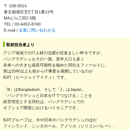
〒 108-0014
東京都港区芝5丁目1番13号
MAビル三田2 5階
TEL / 03-6453-8740
E-mail /
企業に問い合わせる
取材担当者より
アジア地域でのIT人材の活躍が目覚ましい昨今ですが、
バングラデシュもその一国。若年人口も多く
未来への大きな成長可能性を秘めた同社をフィールドに、
実は20年以上も前からIT事業を展開しているのが
BJIT（ビージェイアイティ）です。
「B」はBangladesh、そして「J」はJapan。
「バングラデシュと日本をITでつなげる」ことを
経営理念とする同社は、バングラデシュでの
オフショア開発におけるパイオニアです。
BJITグループは、今や日本やバングラデシュのほか
フィンランド、シンガポール、アメリカ（シリコンバレー）、