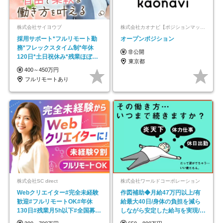
株式会社サイヨウブ
株式会社カオナビ【ポジションマッチ登録】
採用サポート*フルリモート勤
オープンポジション
務*フレックスタイム制*年休
非公開
120日*土日祝休み*残業ほぼな
東京都
し*育児中社員8割以上
400～450万円
フルリモートあり
株式会社SC direct
株式会社ワールドコーポレーション
Webクリエイター#完全未経験
作図補助◆月給47万円以上/有
歓迎#フルリモートOK#年休
給最大40日/身体の負担を減ら
130日#残業月5h以下#全国募集
しながら安定した給与を実現/転
#最大1年の研修
勤なし/p10