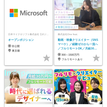
日本マイクロソフト株式会社【ポジションマッチ登録】
株式会社One feat.
オープンポジション
動画・映像クリエイター（SNS
マーケ）／経験ゼロから一流へ
非公開
／フルリモートOK／月給30万
東京都
円～／年休130日以上
300～1500万円
フルリモートあり