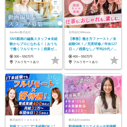
Apollon株式会社
合同会社Willmate
SNS動画の編集スタッフ★未経
【事務】働き方ファースト／未
験からプロになれる！｜おうち
経験OK！／充実研修／年休127
で働くフルリモート｜残業ゼロ
日～／残業なし／平均20代／リ
で18時退勤◎
モートOK
300～550万円
400～550万円
フルリモートあり
フルリモートあり
株式会社Ｃｒａｎｅ＆Ｉ
株式会社viralinks
初級エンジニア*未経験OK！*
動画編集クリエイター※初掲載