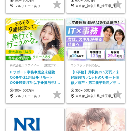
300～700万円
650～800万円
フルリモートあり
東京都_神奈川県_埼玉県_千葉県_大阪府…
株式会社エスアイイー 【東京プロマーケット上場】
ランスタッド株式会社
ITサポート事務◆完全未経験
【IT事務】月収例29.5万円／未
OK◆年休134日◆リモート
経験98％／1ヶ月のリモート研
OK◆残業月7h以下◆賞与年3回
修／既卒・第二新卒歓迎／年間
◆5年目まで必ず昇給
休日123日/OW
300～500万円
350～600万円
フルリモートあり
東京都_神奈川県_埼玉県_千葉県_大阪府…