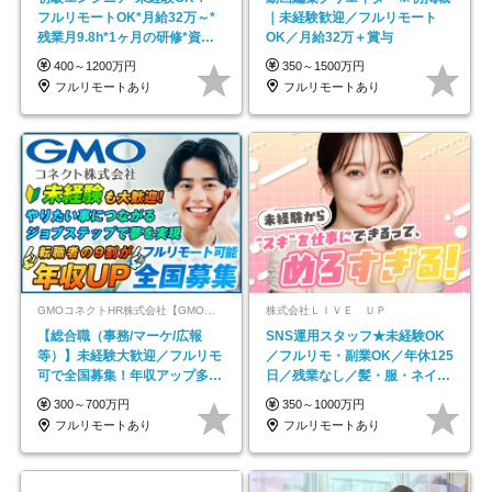
フルリモートOK*月給32万～*
｜未経験歓迎／フルリモート
残業月9.8h*1ヶ月の研修*資格
OK／月給32万＋賞与
取得率100％
400～1200万円
350～1500万円
フルリモートあり
フルリモートあり
GMOコネクトHR株式会社【GMOインターネットグループ】
株式会社ＬＩＶＥ ＵＰ
【総合職（事務/マーケ/広報
SNS運用スタッフ★未経験OK
等）】未経験大歓迎／フルリモ
／フルリモ・副業OK／年休125
可で全国募集！年収アップ多数
日／残業なし／髪・服・ネイ
★年休最大130日★
ル・ピアス自由
300～700万円
350～1000万円
フルリモートあり
フルリモートあり