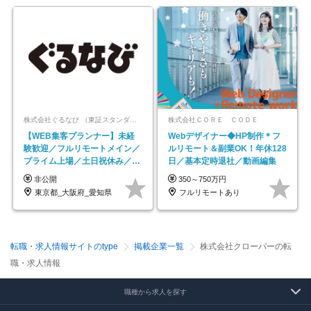
株式会社ぐるなび （東証スタンダード上場）
株式会社ＣＯＲＥ ＣＯＤＥ
【WEB集客プランナー】未経
Webデザイナー◆HP制作＊フ
験歓迎／フルリモートメイン／
ルリモート＆副業OK！年休128
プライム上場／土日祝休み／東
日／基本定時退社／動画編集
京・大阪・名古屋
非公開
350～750万円
東京都_大阪府_愛知県
フルリモートあり
転職・求人情報サイトのtype
掲載企業一覧
株式会社クローバーの転
職・求人情報
職種から求人を探す