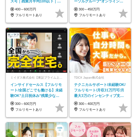
ス可｜残業月平均10h以下｜事
ーソルグループ*オンライン面
業立ち上げメンバー
接*30～40代活躍中
400～600万円
300～450万円
フルリモートあり
フルリモートあり
ミイダス株式会社【東証プライム上場パーソルグループ】
TDCX Japan株式会社
インサイドセールス【フルリモ
テクニカルサポート/未経験OK/
ート/全国どこでも働ける】未経
フルリモート/月収31万円可/月
験OK*土日祝休み*残業少なめ*
最大3万のインセンティブ支給/
在宅勤務手当あり
平均年齢33歳
300～600万円
300～400万円
フルリモートあり
フルリモートあり