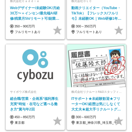
株式会社Ｃａｄｄｉｅ
株式会社ＯＬＣ
Webデザイナー/未経験OK/月給
動画クリエイター（YouTube・
30万〜＋インセン/最先端AI研
TikTok）【フレックス/フルリ
修/残業月5h/リモート可/副業
モ】未経験OK｜Web研修1年間
OK
｜副業OK
350～900万円
300～350万円
フルリモートあり
フルリモートあり
サイボウズ株式会社
株式会社リクルートR&Dスタッフィング【リクルートグループ】
総合職/営業・企画系*福利厚生
ITサポート★未経験歓迎★フリ
充実*時短・在宅など選べる働
ーターOK!経歴は気にしなくて
き方*賞与年2回
大丈夫★超大手リクルートグル
ープの正社員/sg
450～850万円
300～600万円
東京都
東京都_神奈川県_埼玉県_千葉県_大阪府…