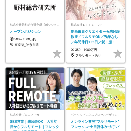
株式会社野村総合研究所【ポジションマッチ登録】
株式会社ＬＩＶＥ ＵＰ
オープンポジション
動画編集クリエイター★未経験
歓迎／フルリモOK／残業なし
500～1500万円
／年間休日125日／髪・服・ネ
東京都_神奈川県
イル自由／研修充実で安心
350～1000万円
フルリモートあり
株式会社プロエフィカ
パーソルビジネスプロセスデザイン株式会社 事業開発本部
SES営業｜未経験OK｜入社初
オンライン事務*フルリモート*
日からフルリモート｜フレック
フレックス*土日祝休み*大手パ