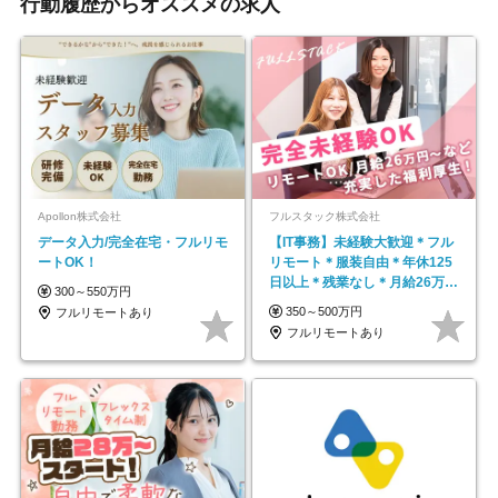
行動履歴からオススメの求人
Apollon株式会社
フルスタック株式会社
データ入力/完全在宅・フルリモ
【IT事務】未経験大歓迎＊フル
ートOK！
リモート＊服装自由＊年休125
日以上＊残業なし＊月給26万円
300～550万円
以上
350～500万円
フルリモートあり
フルリモートあり