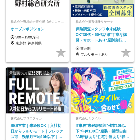
株式会社野村総合研究所【ポジションマッチ登録】
株式会社損害保険リサーチ
オープンポジション
保険調査スタッフ◆未経験
OK*30代～60代活躍*丁寧な講
500～1500万円
習・サポートあり*原則直行直
東京都_神奈川県
帰／全国募集・業務委託
非公開
フルリモートあり
株式会社プロエフィカ
株式会社ミライル
SES営業｜未経験OK｜入社初
IT事務*未経験歓迎*残業10h以
日からフルリモート｜フレック
下*年休130日*服装・髪型自由
ス可｜残業月平均10h以下｜事
*AI研修あり*住宅手当あり*転勤