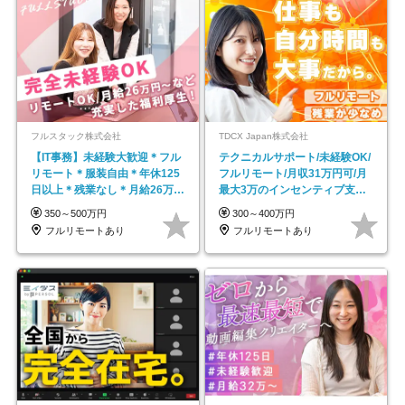
フルスタック株式会社
TDCX Japan株式会社
【IT事務】未経験大歓迎＊フル
テクニカルサポート/未経験OK/
リモート＊服装自由＊年休125
フルリモート/月収31万円可/月
日以上＊残業なし＊月給26万円
最大3万のインセンティブ支給/
以上
平均年齢33歳
350～500万円
300～400万円
フルリモートあり
フルリモートあり