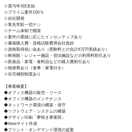
☆賞与年3回支給
☆プライム案件100％
☆自社開発
☆客先常駐一切ナシ
☆チーム体制で開発
☆案件の業績に応じたインセンティブあり
☆書籍購入費・資格試験費用会社負担
☆資格取得祝い金あり（受験料との合計9万円実績あり）
☆映画館・レジャー施設・宿泊施設などの利用料割引あり
☆医薬品・家電・食料品などの購入費割引あり
☆独身寮あり（食事・家電付き）
☆住宅補助制度あり
【事業概要】
◆オフィス機器の販売・リース
◆オフィス機器のメンテナンス
◆ネットワーク環境の構築・保守
◆ソフトウェア・システムの構築
◆デザイン印刷「夢咲き事業部」
◆Webサイト作成
◆プリント・オンデマンド環境の提案