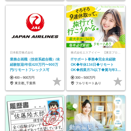
日本航空株式会社
株式会社エスアイイー 【東京プロマーケット上場】
業務企画職（技術系総合職）/未
ITサポート事務◆完全未経験
経験歓迎/年収420万円〜900万
OK◆年休134日◆リモート
円/リモートフレックス可
OK◆残業月7h以下◆賞与年3回
◆5年目まで必ず昇給
400～900万円
300～500万円
東京都_千葉県
フルリモートあり