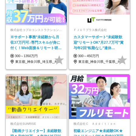
株式会社コプロコンストラクション【東証プライム上場コプロ・ホールディングス子会社】
ＦＪＵＴプラス株式会社
※サポート事務*未経験から月
カスタマーサポート*未経験歓
収37万円可♪専門スキルが身に
迎*リモートOK*月27.7万可*賞
付く！Web面接＆リモート研修
与年2回*転勤なし*連休
も充実♪/a
OK/ZE010232
300～1350万円
300～450万円
東京都_神奈川県_埼玉県_大阪府_愛知県…
東京都_神奈川県_千葉県_大阪府_愛知県…
株式会社SUNRISE
株式会社Ｃ Ａｄｄｉｔｉｏｎ
【動画クリエイター】未経験歓
初級エンジニア★未経験OK★