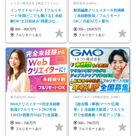
ミイダス株式会社【東証プライム上場パーソルグループ】
株式会社viralinks
インサイドセールス【フルリモ
動画編集クリエイター※初掲載
ート/全国どこでも働ける】未経
｜未経験歓迎／フルリモート
験OK*土日祝休み*残業少なめ*
OK／月給32万＋賞与
在宅勤務手当あり
300～600万円
350～1500万円
フルリモートあり
フルリモートあり
株式会社SC direct
GMOコネクトHR株式会社【GMOインターネットグループ】
Webクリエイター#完全未経験
【総合職（事務/マーケ/広報
歓迎#フルリモートOK#年休
等）】未経験大歓迎／フルリモ
130日#残業月5h以下#全国募集
可で全国募集！年収アップ多数
#最大1年の研修
★年休最大130日★
300～700万円
300～700万円
フルリモートあり
フルリモートあり