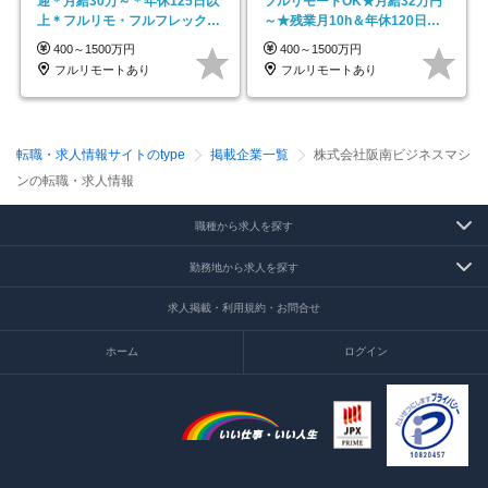
迎＊月給30万～＊年休125日以
フルリモートOK★月給32万円
上＊フルリモ・フルフレックス
～★残業月10h＆年休120日以
◆10名の採用が決定◆
上★副業可
400～1500万円
400～1500万円
フルリモートあり
フルリモートあり
転職・求人情報サイトのtype
掲載企業一覧
株式会社阪南ビジネスマシ
ンの転職・求人情報
職種から求人を探す
勤務地から求人を探す
求人掲載・利用規約・お問合せ
ホーム
ログイン