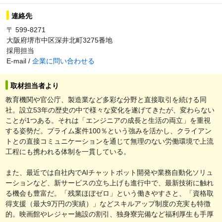
連絡先
〒 599-8271
大阪府堺市中区深井北町3275番地
採用担当
E-mail /
企業に問い合わせる
取材担当者より
教育機関や官公庁、製造業など多彩な分野と直接取引を続ける同
社。設立53年の歴史の中で様々な変化を遂げてきたが、変わらない
ことが1つある。それは「エンジニアの成長と生活の両立」を重視
する姿勢だ。プライム案件100％という強みを活かし、クライアン
トとの直接コミュニケーションを通じて無理のない労働環境で上流
工程にも携われる体制を一貫している。
また、最近では自社内でAIチャットボット開発や業務自動化ソリュ
ーションなど、新サービスの立ち上げも進行中で、最新技術に触れ
る機会も豊富だ。「残業ほぼゼロ」という働きやすさと、「資格取
得支援（最大9万円の実績）」などスキルアップ制度の充実も特徴
的。映画館やレジャー施設の割引、独身寮完備など福利厚生も手厚