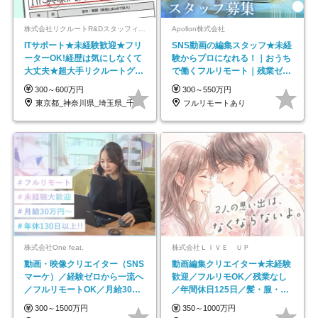
株式会社リクルートR&Dスタッフィング【リクルートグループ】
Apollon株式会社
ITサポート★未経験歓迎★フリ
SNS動画の編集スタッフ★未経
ーターOK!経歴は気にしなくて
験からプロになれる！｜おうち
大丈夫★超大手リクルートグル
で働くフルリモート｜残業ゼロ
ープの正社員/sg
で18時退勤◎
300～600万円
300～550万円
東京都_神奈川県_埼玉県_千葉県_大阪府…
フルリモートあり
株式会社One feat.
株式会社ＬＩＶＥ ＵＰ
動画・映像クリエイター（SNS
動画編集クリエイター★未経験
マーケ）／経験ゼロから一流へ
歓迎／フルリモOK／残業なし
／フルリモートOK／月給30万
／年間休日125日／髪・服・ネ
円～／年休130日以上
イル自由／研修充実で安心
300～1500万円
350～1000万円