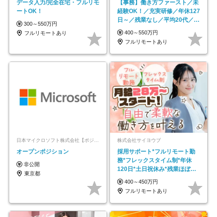
データ入力/完全在宅・フルリモ
【事務】働き方ファースト／未
ートOK！
経験OK！／充実研修／年休127
日～／残業なし／平均20代／リ
300～550万円
モートOK
400～550万円
フルリモートあり
フルリモートあり
日本マイクロソフト株式会社【ポジションマッチ登録】
株式会社サイヨウブ
オープンポジション
採用サポート*フルリモート勤
務*フレックスタイム制*年休
非公開
120日*土日祝休み*残業ほぼな
東京都
し*育児中社員8割以上
400～450万円
フルリモートあり