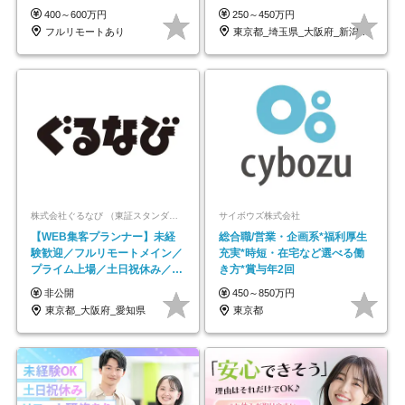
業立ち上げメンバー
なし
400～600万円
250～450万円
フルリモートあり
東京都_埼玉県_大阪府_新潟県_福岡県
株式会社ぐるなび （東証スタンダード上場）
サイボウズ株式会社
【WEB集客プランナー】未経
総合職/営業・企画系*福利厚生
験歓迎／フルリモートメイン／
充実*時短・在宅など選べる働
プライム上場／土日祝休み／東
き方*賞与年2回
京・大阪・名古屋
非公開
450～850万円
東京都_大阪府_愛知県
東京都