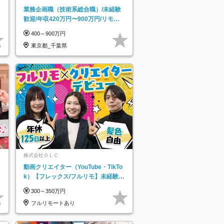
業務企画職（技術系総合職）/未経験
歓迎/年収420万円〜900万円/リモー
トフレックス可
400～900万円
東京都_千葉県
株式会社ＯＬＣ
動画クリエイター（YouTube・TikTo
k）【フレックス/フルリモ】未経験O
K｜Web研修1年間｜副業OK
300～350万円
フルリモートあり