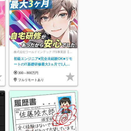
株式会社ワールドインテック ITS事業部【東
証プライム上場グループ】
初級エンジニア■完全未経験OK■リモ
ートのIT基礎研修最大3ヵ月で1人前
へ■残業月8.5h■安定基盤/STR
300～800万円
フルリモートあり