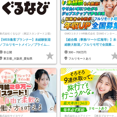
株式会社ぐるなび （東証スタンダード上場）
GMOコネクトHR株式会社【GMOインター
ットグループ】
【WEB集客プランナー】未経験歓迎
【総合職（事務/マーケ/広報等）】未
／フルリモートメイン／プライム上
経験大歓迎／フルリモ可で全国募
場／土日祝休み／東京・大阪・名古
集！年収アップ多数★年休最大130日
非公開
300～700万円
屋
★
東京都_大阪府_愛知県
フルリモートあり
株式会社サイヨウブ
株式会社エスアイイー 【東京プロマーケッ