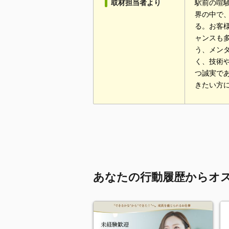
取材担当者より
駅前の喧
界の中で
る。お客
ャンスも
う、メン
く、技術
つ誠実で
きたい方
あなたの行動履歴からオ