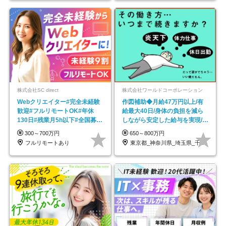
株式会社SC direct
株式会社ワールドコーポレーション
Webクリエイター#完全未経験
作図補助◆月給47万円以上/有
歓迎#フルリモートOK#年休
給最大40日/身体の負担を減ら
130日#残業月5h以下#全国募集
しながら安定した給与を実現/転
#最大1年の研修
勤なし/p10
300～700万円
650～800万円
フルリモートあり
東京都_神奈川県_埼玉県_千葉県_大阪府…