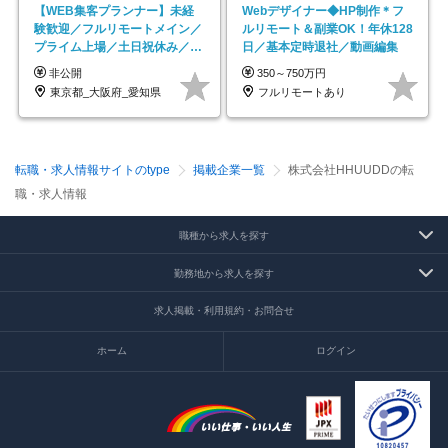
【WEB集客プランナー】未経
Webデザイナー◆HP制作＊フ
験歓迎／フルリモートメイン／
ルリモート＆副業OK！年休128
プライム上場／土日祝休み／東
日／基本定時退社／動画編集
京・大阪・名古屋
非公開
350～750万円
東京都_大阪府_愛知県
フルリモートあり
転職・求人情報サイトのtype
掲載企業一覧
株式会社HHUUDDの転
職・求人情報
職種から求人を探す
勤務地から求人を探す
求人掲載・利用規約・お問合せ
ホーム
ログイン