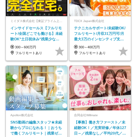
ミイダス株式会社【東証プライム上場パーソルグループ】
TDCX Japan株式会社
インサイドセールス【フルリモ
テクニカルサポート/未経験OK/
ート/全国どこでも働ける】未経
フルリモート/月収31万円可/月
験OK*土日祝休み*残業少なめ*
最大3万のインセンティブ支給/
在宅勤務手当あり
平均年齢33歳
300～600万円
300～400万円
フルリモートあり
フルリモートあり
Apollon株式会社
合同会社Willmate
SNS動画の編集スタッフ★未経
【事務】働き方ファースト／未
験からプロになれる！｜おうち
経験OK！／充実研修／年休127
で働くフルリモート｜残業ゼロ
日～／残業なし／平均20代／リ