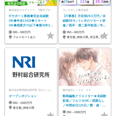
株式会社エスアイイー 【東京プロマーケット上場】
ランスタッド株式会社
ITサポート事務◆完全未経験
【IT事務】月収例29.5万円／未
OK◆年休134日◆リモート
経験98％／1ヶ月のリモート研
OK◆残業月7h以下◆賞与年3回
修／既卒・第二新卒歓迎／年間
◆5年目まで必ず昇給
休日123日/OW
300～500万円
350～600万円
フルリモートあり
東京都_神奈川県_埼玉県_千葉県_大阪府…
株式会社野村総合研究所【ポジションマッチ登録】
株式会社ＬＩＶＥ ＵＰ
オープンポジション
動画編集クリエイター★未経験
歓迎／フルリモOK／残業なし
500～1500万円
／年間休日125日／髪・服・ネ
東京都_神奈川県
イル自由／研修充実で安心
350～1000万円