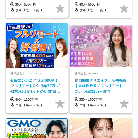
で18時退勤◎
モートOK
300～550万円
400～550万円
フルリモートあり
フルリモートあり
株式会社Ｃｒａｎｅ＆Ｉ
株式会社viralinks
初級エンジニア*未経験OK！*
動画編集クリエイター※初掲載
フルリモートOK*月給32万～*
｜未経験歓迎／フルリモート
残業月9.8h*1ヶ月の研修*資格
OK／月給32万＋賞与
取得率100％
400～1200万円
350～1500万円
フルリモートあり
フルリモートあり