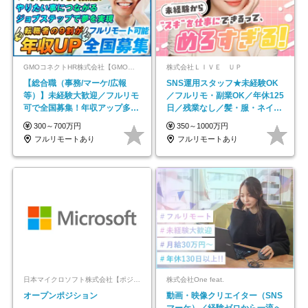
GMOコネクトHR株式会社【GMOインターネットグループ】
株式会社ＬＩＶＥ ＵＰ
【総合職（事務/マーケ/広報
SNS運用スタッフ★未経験OK
等）】未経験大歓迎／フルリモ
／フルリモ・副業OK／年休125
可で全国募集！年収アップ多数
日／残業なし／髪・服・ネイ
★年休最大130日★
ル・ピアス自由
300～700万円
350～1000万円
フルリモートあり
フルリモートあり
日本マイクロソフト株式会社【ポジションマッチ登録】
株式会社One feat.
オープンポジション
動画・映像クリエイター（SNS
マーケ）／経験ゼロから一流へ