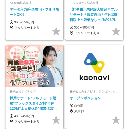
Apollon株式会社
フルスタック株式会社
データ入力/完全在宅・フルリモ
【IT事務】未経験大歓迎＊フル
ートOK！
リモート＊服装自由＊年休125
日以上＊残業なし＊月給26万円
300～550万円
以上
350～500万円
フルリモートあり
フルリモートあり
株式会社サイヨウブ
株式会社カオナビ【ポジションマッチ登録】
採用サポート*フルリモート勤
オープンポジション
務*フレックスタイム制*年休
非公開
120日*土日祝休み*残業ほぼな
東京都
し*育児中社員8割以上
400～450万円
フルリモートあり