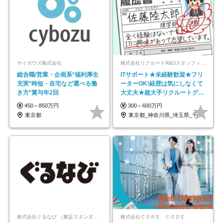
サイボウズ株式会社
株式会社リクルートR&Dスタッフィング【リクルートグループ】
総合職/営業・企画系*福利厚生
ITサポート★未経験歓迎★フリ
充実*時短・在宅など選べる働
ーターOK!経歴は気にしなくて
き方*賞与年2回
大丈夫★超大手リクルートグル
ープの正社員/sg
450～850万円
300～600万円
東京都
東京都_神奈川県_埼玉県_千葉県_大阪府…
株式会社ぐるなび （東証スタンダード上場）
株式会社ＣＯＲＥ ＣＯＤＥ