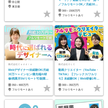
非公開
／フルリモートOK／月給30万
東京都
円～／年休130日以上
300～1500万円
フルリモートあり
株式会社Ｃａｄｄｉｅ
株式会社ＯＬＣ
Webデザイナー/未経験OK/月給
動画クリエイター（YouTube・
30万〜＋インセン/最先端AI研
TikTok）【フレックス/フルリ
修/残業月5h/リモート可/副業
モ】未経験OK｜Web研修1年間
OK
｜副業OK
350～900万円
300～350万円
フルリモートあり
フルリモートあり