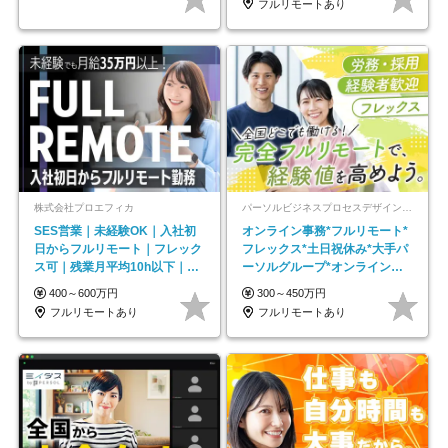
フルリモートあり
株式会社プロエフィカ
パーソルビジネスプロセスデザイン株式会社 事業開発本部
SES営業｜未経験OK｜入社初
オンライン事務*フルリモート*
日からフルリモート｜フレック
フレックス*土日祝休み*大手パ
ス可｜残業月平均10h以下｜事
ーソルグループ*オンライン面
業立ち上げメンバー
接*30～40代活躍中
400～600万円
300～450万円
フルリモートあり
フルリモートあり