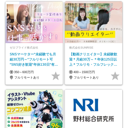
ゼロプライド株式会社
株式会社SUNRISE
SNSマーケター*未経験でも月
【動画クリエイター】未経験歓
給30万円～*フルリモート可
迎＊月給30万～＊年休125日以
*SNS好き歓迎*年休130日*有休
上＊フルリモ・フルフレックス
取得率100%
◆10名の採用が決定◆
350～600万円
400～1500万円
フルリモートあり
フルリモートあり