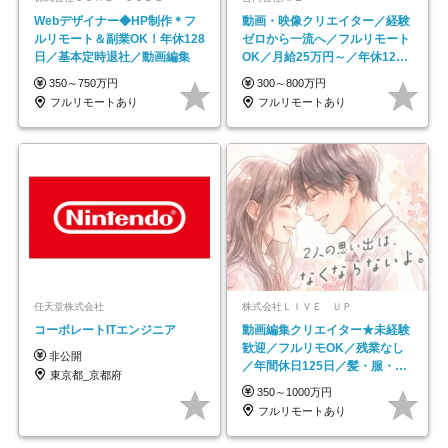
Webデザイナー◆HP制作＊フ
動画・映像クリエイター／経験
ルリモート＆副業OK！年休128
ゼロから一流へ／フルリモート
日／基本定時退社／動画編集
OK／月給25万円～／年休125
日以上
350～750万円
300～800万円
フルリモートあり
フルリモートあり
任天堂株式会社
株式会社ＬＩＶＥ ＵＰ
コーポレートITエンジニア
動画編集クリエイター★未経験
歓迎／フルリモOK／残業なし
非公開
／年間休日125日／髪・服・ネ
東京都_京都府
イル自由／研修充実で安心
350～1000万円
フルリモートあり