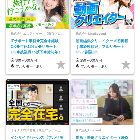
株式会社エスアイイー 【東京プロマーケット上場】
株式会社MiraiBeyond
ITサポート事務◆完全未経験
動画編集クリエイター※初掲載
OK◆年休134日◆リモート
｜未経験歓迎／フルリモート
OK◆残業月7h以下◆賞与年3回
OK／副業OK
◆5年目まで必ず昇給
300～500万円
250～600万円
フルリモートあり
フルリモートあり
ミイダス株式会社【東証プライム上場パーソルグループ】
株式会社One feat.
インサイドセールス【フルリモ
動画・映像クリエイター（SNS