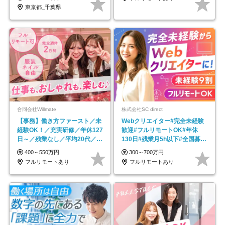
東京都_千葉県
合同会社Willmate
株式会社SC direct
【事務】働き方ファースト／未
Webクリエイター#完全未経験
経験OK！／充実研修／年休127
歓迎#フルリモートOK#年休
日～／残業なし／平均20代／リ
130日#残業月5h以下#全国募集
モートOK
#最大1年の研修
400～550万円
300～700万円
フルリモートあり
フルリモートあり