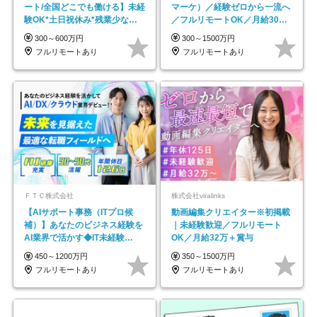
ート/全国どこでも働ける】未経
マーケ）／経験ゼロから一流へ
験OK*土日祝休み*残業少なめ*
／フルリモートOK／月給30万
在宅勤務手当あり
円～／年休130日以上
300～600万円
300～1500万円
フルリモートあり
フルリモートあり
ＦＴＣ株式会社
株式会社viralinks
【AIサポート事務（ITプロ候
動画編集クリエイター※初掲載
補）】あなたのビジネス経験を
｜未経験歓迎／フルリモート
AI業界で活かす◆IT未経験
OK／月給32万＋賞与
OK◆目指せるコンサル
450～1200万円
350～1500万円
フルリモートあり
フルリモートあり