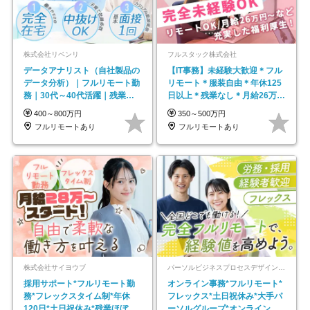
株式会社リベンリ
フルスタック株式会社
データアナリスト（自社製品の
【IT事務】未経験大歓迎＊フル
データ分析）｜フルリモート勤
リモート＊服装自由＊年休125
務｜30代～40代活躍｜残業少
日以上＊残業なし＊月給26万円
なめ｜子育て社員多数活躍
以上
400～800万円
350～500万円
フルリモートあり
フルリモートあり
株式会社サイヨウブ
パーソルビジネスプロセスデザイン株式会社 事業開発本部
採用サポート*フルリモート勤
オンライン事務*フルリモート*
務*フレックスタイム制*年休
フレックス*土日祝休み*大手パ
120日*土日祝休み*残業ほぼな
ーソルグループ*オンライン面