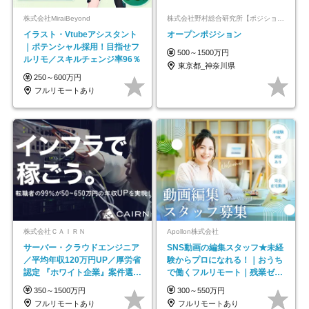
株式会社MiraiBeyond
株式会社野村総合研究所【ポジションマッチ登録】
イラスト・Vtubeアシスタント
オープンポジション
｜ポテンシャル採用！目指せフ
500～1500万円
ルリモ／スキルチェンジ率96％
東京都_神奈川県
250～600万円
フルリモートあり
株式会社ＣＡＩＲＮ
Apollon株式会社
サーバー・クラウドエンジニア
SNS動画の編集スタッフ★未経
／平均年収120万円UP／厚労省
験からプロになれる！｜おうち
認定 『ホワイト企業』案件選択
で働くフルリモート｜残業ゼロ
制度／年休129日
で18時退勤◎
350～1500万円
300～550万円
フルリモートあり
フルリモートあり