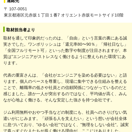
連絡先
〒 107-0051
東京都港区元赤坂１丁目１番7 オリエント赤坂モートサイド10階
取材担当者より
取材を通して印象的だったのは、「自由」という言葉の裏にある誠
実さでした。ワンポリッシュは「還元率80〜90％」「帰社日なし」
「全国フルリモート可」といった数字や制度が注目されますが、本
質は"エンジニアがストレスなく働けるように整えられた環境"にあ
ります。
代表の重富さんは、「会社がエンジニアを染める必要はない」と語
ります。個人のペースを尊重し、現場に集中できる仕組みを整える
ことで、離職率の低さや社員との信頼関係につながっているのだと
感じました。誰か一人が突出するのではなく、平均値が高く、みん
なが心地よく働ける。そんな安定した強さを持つ会社です。
ジム利用無料やおやつ手当などの制度にも、社員へのさりげない気
遣いがにじみます。「頑張る人を支えたい」という想いが会社全体
に息づいており、"ゆるい会社"ではなく、"無理をしない会社"。誠実
で真っすぐな人たちが長く働ける理由が、ここにはありました。