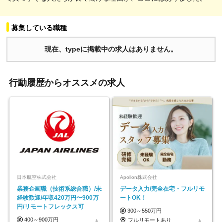
募集している職種
現在、typeに掲載中の求人はありません。
行動履歴からオススメの求人
日本航空株式会社
Apollon株式会社
業務企画職（技術系総合職）/未
データ入力/完全在宅・フルリモ
経験歓迎/年収420万円〜900万
ートOK！
円/リモートフレックス可
300～550万円
400～900万円
フルリモートあり