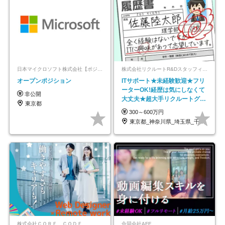
日本マイクロソフト株式会社【ポジションマッチ登録】
株式会社リクルートR&Dスタッフィング【リクルートグループ】
オープンポジション
ITサポート★未経験歓迎★フリ
ーターOK!経歴は気にしなくて
非公開
大丈夫★超大手リクルートグル
東京都
ープの正社員/sg
300～600万円
東京都_神奈川県_埼玉県_千葉県_大阪府…
株式会社ＣＯＲＥ ＣＯＤＥ
合同会社AFE