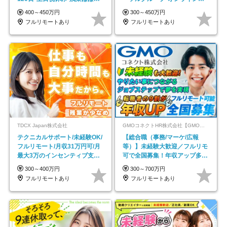
し*育児中社員8割以上
接*30～40代活躍中
400～450万円
300～450万円
フルリモートあり
フルリモートあり
TDCX Japan株式会社
GMOコネクトHR株式会社【GMOインターネットグループ】
テクニカルサポート/未経験OK/
【総合職（事務/マーケ/広報
フルリモート/月収31万円可/月
等）】未経験大歓迎／フルリモ
最大3万のインセンティブ支給/
可で全国募集！年収アップ多数
平均年齢33歳
★年休最大130日★
300～400万円
300～700万円
フルリモートあり
フルリモートあり