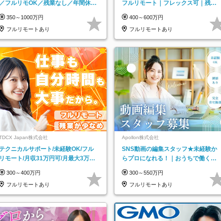
／フルリモOK／残業なし／年間休日
フルリモート｜フレックス可｜残業
125日／髪・服・ネイル自由／研修充
月平均10h以下｜事業立ち上げメンバ
350～1000万円
400～600万円
実で安心
ー
フルリモートあり
フルリモートあり
TDCX Japan株式会社
Apollon株式会社
テクニカルサポート/未経験OK/フル
SNS動画の編集スタッフ★未経験か
リモート/月収31万円可/月最大3万の
らプロになれる！｜おうちで働くフ
インセンティブ支給/平均年齢33歳
ルリモート｜残業ゼロで18時退勤◎
300～400万円
300～550万円
フルリモートあり
フルリモートあり