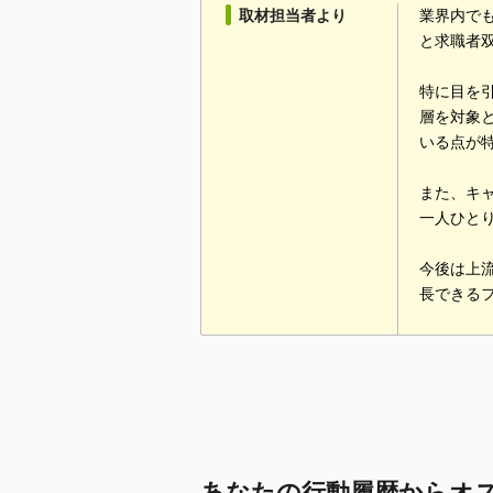
取材担当者より
業界内で
と求職者
特に目を
層を対象
いる点が
また、キ
一人ひと
今後は上
長できる
あなたの行動履歴からオ