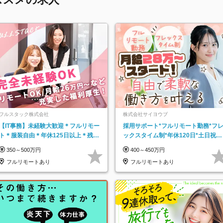
フルスタック株式会社
株式会社サイヨウブ
【IT事務】未経験大歓迎＊フルリモー
採用サポート*フルリモート勤務*フ
ト＊服装自由＊年休125日以上＊残業
ックスタイム制*年休120日*土日祝休
なし＊月給26万円以上
み*残業ほぼなし*育児中社員8割以上
350～500万円
400～450万円
フルリモートあり
フルリモートあり