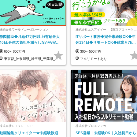
株式会社ワールドコーポレーション
株式会社エスアイイー 【東京プロマーケッ
ト上場】
作図補助◆月給47万円以上/有給最大
ITサポート事務◆完全未経験OK◆年
40日/身体の負担を減らしながら安定
休134日◆リモートOK◆残業月7h以
した給与を実現/転勤なし/p10
下◆賞与年3回◆5年目まで必ず昇給
650～800万円
300～500万円
東京都_神奈川県_埼玉県_千葉県_大
フルリモートあり
阪府…
株式会社ＬＩＶＥ ＵＰ
株式会社プロエフィカ
動画編集クリエイター★未経験歓迎
SES営業｜未経験OK｜入社初日から