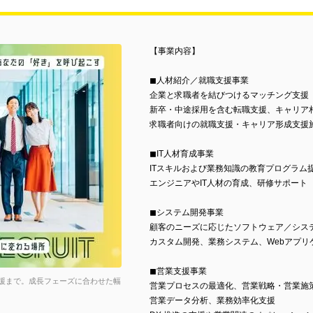
【事業内容】
◼︎人材紹介／就職支援事業
企業と求職者を結びつけるマッチング支援
新卒・中途採用を含む転職支援、キャリア
求職者向けの就職支援・キャリア形成支援
◼︎IT人材育成事業
ITスキルおよび業務知識の教育プログラム
エンジニアやIT人材の育成、研修サポート
◼︎システム開発事業
顧客のニーズに応じたソフトウェア／シス
カスタム開発、業務システム、Webアプリ
◼︎営業支援事業
支援まで。成長フェーズに合わせた幅
営業プロセスの最適化、営業戦略・営業施
営業データ分析、業務効率化支援