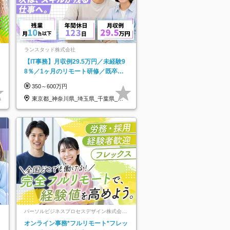
ランスタッド株式会社
【IT事務】月収例29.5万円／未経験9
8％／1ヶ月のリモート研修／既卒・
第二新卒歓迎／年間休日123日/OW
350～600万円
東京都_神奈川県_埼玉県_千葉県_大
阪府…
パーソルビジネスプロセスデザイン株式会
社 事業開発本部
オンライン事務*フルリモート*フレッ