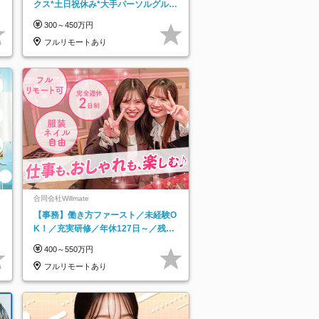
クス*土日祝休み*大手パーソルグルー
プ*オンライン面接*30～40代活躍中
300～450万円
フルリモートあり
合同会社Willmate
【事務】働き方ファースト／未経験O
K！／充実研修／年休127日～／残業
なし／平均20代／リモートOK
400～550万円
フルリモートあり