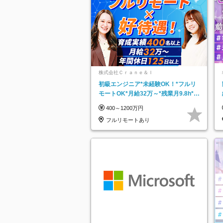
株式会社Ｃｒａｎｅ＆Ｉ
初級エンジニア*未経験OK！*フルリ
モートOK*月給32万～*残業月9.8h*1
ヶ月の研修*資格取得率100％
400～1200万円
フルリモートあり