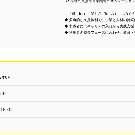
DX 推進の支援や営業関連のオペレーショ
＼「縁（En）・楽しさ（Enjoy）・つなが
◆ 多角的な支援体制で、企業と人材の持続
◆ 求職者にはキャリアの入口から実践支
◆ 利用者の成長フェーズに合わせ、教育
23年6月
0万円
 ゆうじ