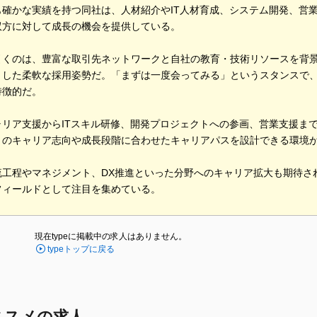
も確かな実績を持つ同社は、人材紹介やIT人材育成、システム開発、営
双方に対して成長の機会を提供している。
引くのは、豊富な取引先ネットワークと自社の教育・技術リソースを背
とした柔軟な採用姿勢だ。「まずは一度会ってみる」というスタンスで
特徴的だ。
ャリア支援からITスキル研修、開発プロジェクトへの参画、営業支援ま
りのキャリア志向や成長段階に合わせたキャリアパスを設計できる環境
流工程やマネジメント、DX推進といった分野へのキャリア拡大も期待さ
フィールドとして注目を集めている。
現在typeに掲載中の求人はありません。
typeトップに戻る
ススメの求人