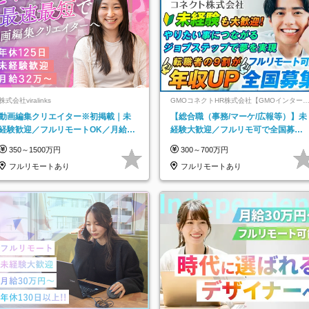
株式会社viralinks
GMOコネクトHR株式会社【GMOインター
ットグループ】
動画編集クリエイター※初掲載｜未
【総合職（事務/マーケ/広報等）】未
経験歓迎／フルリモートOK／月給32
経験大歓迎／フルリモ可で全国募
万＋賞与
集！年収アップ多数★年休最大130日
350～1500万円
300～700万円
★
フルリモートあり
フルリモートあり