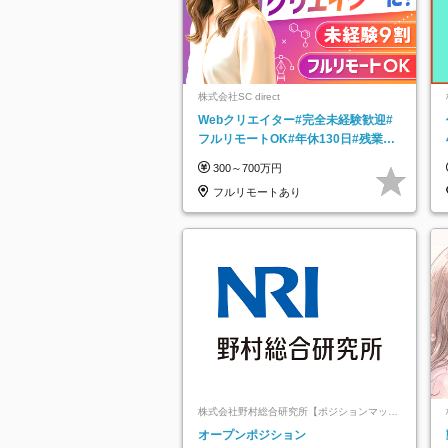
株式会社SC direct
Webクリエイター#完全未経験歓迎#
フルリモートOK#年休130日#残業月
5h以下#全国募集#最大1年の研修
300～700万円
フルリモートあり
株式会社野村総合研究所【ポジションマッチ
登録】
オープンポジション