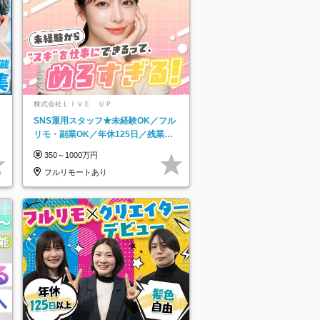
ネ
株式会社ＬＩＶＥ ＵＰ
SNS運用スタッフ★未経験OK／フル
リモ・副業OK／年休125日／残業な
し／髪・服・ネイル・ピアス自由
350～1000万円
フルリモートあり