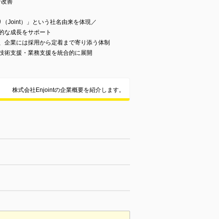
ン改善
り（Joint）」という社名由来を体現／
的な成長をサポート
援、企業には採用から定着まで寄り添う体制
・技術支援・業務支援を統合的に展開
株式会社Enjointの企業概要を紹介します。