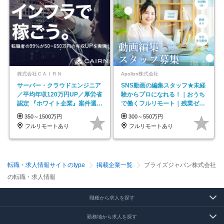
株式会社ＣＡＩＲＮ
Apollon株式会社
サーバー・クラウドエンジニア
SNS動画の編集スタッフ★未経
／平均年収120万円UP／厚労省
験からプロになれる！｜おうち
認定 『ホワイト企業』案件選択
で働くフルリモート｜残業ゼロ
制度／年休129日
で18時退勤◎
350～1500万円
300～550万円
フルリモートあり
フルリモートあり
転職・求人情報サイトのtype
掲載企業一覧
ブライズジャパン株式会社
の転職・求人情報
職種から求人を探す
勤務地から求人を探す