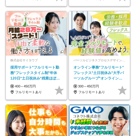
株式会社サイヨウブ
パーソルビジネスプロセスデザイン株式会社 事業開発本部
採用サポート*フルリモート勤
オンライン事務*フルリモート*
務*フレックスタイム制*年休
フレックス*土日祝休み*大手パ
120日*土日祝休み*残業ほぼな
ーソルグループ*オンライン面
し*育児中社員8割以上
接*30～40代活躍中
400～450万円
300～450万円
フルリモートあり
フルリモートあり