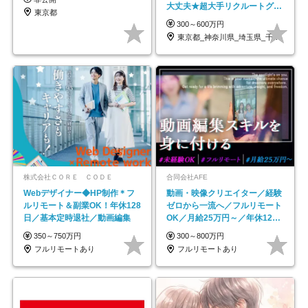
大丈夫★超大手リクルートグル
東京都
ープの正社員/sg
300～600万円
東京都_神奈川県_埼玉県_千葉県_大阪府…
株式会社ＣＯＲＥ ＣＯＤＥ
合同会社AFE
Webデザイナー◆HP制作＊フ
動画・映像クリエイター／経験
ルリモート＆副業OK！年休128
ゼロから一流へ／フルリモート
日／基本定時退社／動画編集
OK／月給25万円～／年休125
日以上
350～750万円
300～800万円
フルリモートあり
フルリモートあり