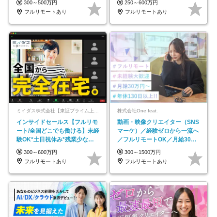
300～500万円
250～600万円
フルリモートあり
フルリモートあり
ミイダス株式会社【東証プライム上場パーソルグループ】
株式会社One feat.
インサイドセールス【フルリモ
動画・映像クリエイター（SNS
ート/全国どこでも働ける】未経
マーケ）／経験ゼロから一流へ
験OK*土日祝休み*残業少なめ*
／フルリモートOK／月給30万
在宅勤務手当あり
円～／年休130日以上
300～600万円
300～1500万円
フルリモートあり
フルリモートあり