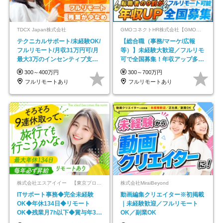
TDCX Japan株式会社
GMOコネクトHR株式会社【GMOインターネットグループ】
テクニカルサポート/未経験OK/
【総合職（事務/マーケ/広報
フルリモート/月収31万円可/月
等）】未経験大歓迎／フルリモ
最大3万のインセンティブ支給/
可で全国募集！年収アップ多数
平均年齢33歳
★年休最大130日★
300～400万円
300～700万円
フルリモートあり
フルリモートあり
株式会社エスアイイー 【東京プロマーケット上場】
株式会社MiraiBeyond
ITサポート事務◆完全未経験
動画編集クリエイター※初掲載
OK◆年休134日◆リモート
｜未経験歓迎／フルリモート
OK◆残業月7h以下◆賞与年3回
OK／副業OK
◆5年目まで必ず昇給