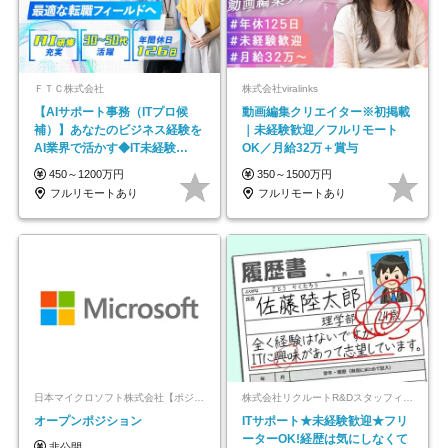
ＦＴＣ株式会社
株式会社viralinks
【AIサポート事務（ITプロ候
動画編集クリエイター※初掲載
補）】あなたのビジネス経験を
｜未経験歓迎／フルリモート
AI業界で活かす◆IT未経験
OK／月給32万＋賞与
OK◆目指せるコンサル
450～1200万円
350～1500万円
フルリモートあり
フルリモートあり
日本マイクロソフト株式会社【ポジションマッチ登録】
株式会社リクルートR&Dスタッフィング【リクルートグループ】
オープンポジション
ITサポート★未経験歓迎★フリ
ーターOK!経歴は気にしなくて
非公開