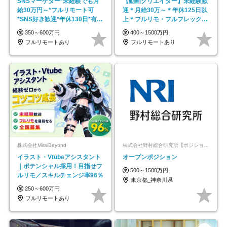
SNSマーケター*未経験でも月
【動画クリエイター】未経験歓
給30万円～*フルリモート可
迎＊月給30万～＊年休125日以
*SNS好き歓迎*年休130日*有休
上＊フルリモ・フルフレックス
取得率100%
◆10名の採用が決定◆
350～600万円
400～1500万円
フルリモートあり
フルリモートあり
株式会社MiraiBeyond
株式会社野村総合研究所【ポジションマッチ登録】
イラスト・Vtubeアシスタント
オープンポジション
｜ポテンシャル採用！目指せフ
500～1500万円
ルリモ／スキルチェンジ率96％
東京都_神奈川県
250～600万円
フルリモートあり