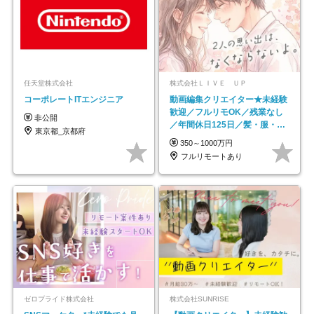
任天堂株式会社
株式会社ＬＩＶＥ ＵＰ
コーポレートITエンジニア
動画編集クリエイター★未経験
歓迎／フルリモOK／残業なし
非公開
／年間休日125日／髪・服・ネ
東京都_京都府
イル自由／研修充実で安心
350～1000万円
フルリモートあり
ゼロプライド株式会社
株式会社SUNRISE