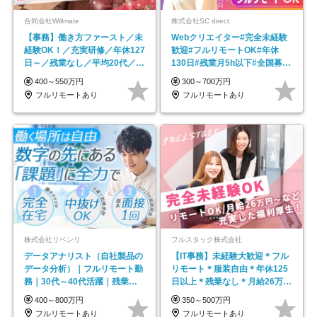
合同会社Willmate
株式会社SC direct
【事務】働き方ファースト／未
Webクリエイター#完全未経験
経験OK！／充実研修／年休127
歓迎#フルリモートOK#年休
日～／残業なし／平均20代／リ
130日#残業月5h以下#全国募集
モートOK
#最大1年の研修
400～550万円
300～700万円
フルリモートあり
フルリモートあり
株式会社リベンリ
フルスタック株式会社
データアナリスト（自社製品の
【IT事務】未経験大歓迎＊フル
データ分析）｜フルリモート勤
リモート＊服装自由＊年休125
務｜30代～40代活躍｜残業少
日以上＊残業なし＊月給26万円
なめ｜子育て社員多数活躍
以上
400～800万円
350～500万円
フルリモートあり
フルリモートあり