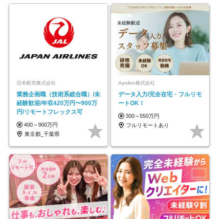
日本航空株式会社
Apollon株式会社
業務企画職（技術系総合職）/未
データ入力/完全在宅・フルリモ
経験歓迎/年収420万円〜900万
ートOK！
円/リモートフレックス可
300～550万円
400～900万円
フルリモートあり
東京都_千葉県