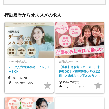
行動履歴からオススメの求人
Apollon株式会社
合同会社Willmate
データ入力/完全在宅・フルリモ
【事務】働き方ファースト／未
ートOK！
経験OK！／充実研修／年休127
日～／残業なし／平均20代／リ
300～550万円
モートOK
400～550万円
フルリモートあり
フルリモートあり