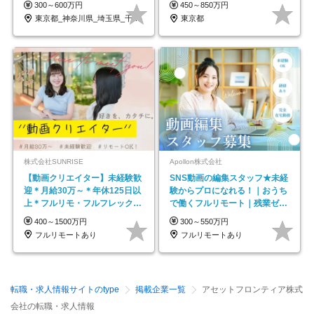
300～600万円
450～850万円
東京都_神奈川県_埼玉県_千葉県_大阪府…
東京都
株式会社SUNRISE
Apollon株式会社
【動画クリエイター】未経験歓
SNS動画の編集スタッフ★未経
迎＊月給30万～＊年休125日以
験からプロになれる！｜おうち
上＊フルリモ・フルフレックス
で働くフルリモート｜残業ゼロ
◆10名の採用が決定◆
で18時退勤◎
400～1500万円
300～550万円
フルリモートあり
フルリモートあり
転職・求人情報サイトのtype
掲載企業一覧
アセットフロンティア株式
会社の転職・求人情報