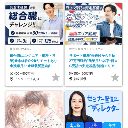
株式会社Widsley
株式会社サウンドテクニカ
総合職(エンジニア・事務・営
サポート事務*未経験から月給
業)◆未経験OK◆リモートあり
27万円確約*残業月5h以下*日立
◆残業月3h◆服装髪型自由
G受託の安定基盤*湘南エリア勤
務
400～800万円
350～500万円
フルリモートあり
神奈川県