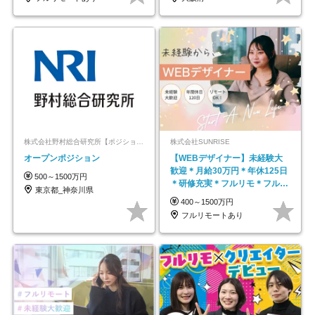
株式会社野村総合研究所【ポジションマッチ登録】
株式会社SUNRISE
オープンポジション
【WEBデザイナー】未経験大
歓迎＊月給30万円＊年休125日
500～1500万円
＊研修充実＊フルリモ＊フルフ
東京都_神奈川県
レックス＊
400～1500万円
フルリモートあり