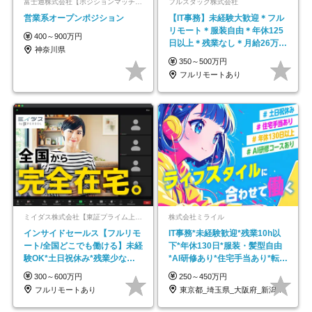
富士通株式会社【ポジションマッチ登録】
フルスタック株式会社
営業系オープンポジション
【IT事務】未経験大歓迎＊フル
リモート＊服装自由＊年休125
400～900万円
日以上＊残業なし＊月給26万円
神奈川県
以上
350～500万円
フルリモートあり
ミイダス株式会社【東証プライム上場パーソルグループ】
株式会社ミライル
インサイドセールス【フルリモ
IT事務*未経験歓迎*残業10h以
ート/全国どこでも働ける】未経
下*年休130日*服装・髪型自由
験OK*土日祝休み*残業少なめ*
*AI研修あり*住宅手当あり*転勤
在宅勤務手当あり
なし
300～600万円
250～450万円
フルリモートあり
東京都_埼玉県_大阪府_新潟県_福岡県