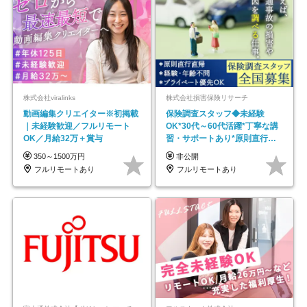
株式会社viralinks
株式会社損害保険リサーチ
動画編集クリエイター※初掲載
保険調査スタッフ◆未経験
｜未経験歓迎／フルリモート
OK*30代～60代活躍*丁寧な講
OK／月給32万＋賞与
習・サポートあり*原則直行直
帰／全国募集・業務委託
350～1500万円
非公開
フルリモートあり
フルリモートあり