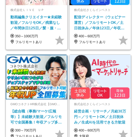
株式会社ＬＩＶＥ ＵＰ
株式会社さくらインベスト
動画編集クリエイター★未経験
配信ディレクター（ウェビナー
歓迎／フルリモOK／残業なし
運営）／フルリモートOK／土
／年間休日125日／髪・服・ネ
日祝休み／年休123日／年収
イル自由／研修充実で安心
600万円可
350～1000万円
400～600万円
フルリモートあり
フルリモートあり
GMOコネクトHR株式会社【GMOインターネットグループ】
株式会社さくらインベスト
【総合職（事務/マーケ/広報
経営企画・リサーチ／月給30万
等）】未経験大歓迎／フルリモ
円～／リモートOK／土日祝休
可で全国募集！年収アップ多数
み／生成AIを活用できる方歓迎
★年休最大130日★
300～700万円
400～600万円
フルリモートあり
大阪府