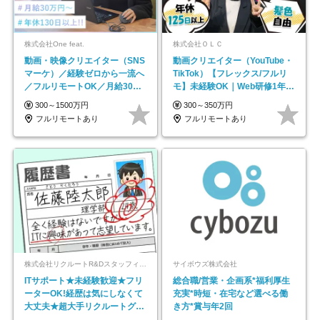
株式会社One feat.
株式会社ＯＬＣ
動画・映像クリエイター（SNS
動画クリエイター（YouTube・
マーケ）／経験ゼロから一流へ
TikTok）【フレックス/フルリ
／フルリモートOK／月給30万
モ】未経験OK｜Web研修1年間
円～／年休130日以上
｜副業OK
300～1500万円
300～350万円
フルリモートあり
フルリモートあり
株式会社リクルートR&Dスタッフィング【リクルートグループ】
サイボウズ株式会社
ITサポート★未経験歓迎★フリ
総合職/営業・企画系*福利厚生
ーターOK!経歴は気にしなくて
充実*時短・在宅など選べる働
大丈夫★超大手リクルートグル
き方*賞与年2回
ープの正社員/sg