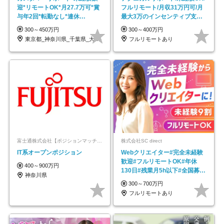
迎*リモートOK*月27.7万可*賞
フルリモート/月収31万円可/月
与年2回*転勤なし*連休
最大3万のインセンティブ支給/
OK/ZE010232
平均年齢33歳
300～450万円
300～400万円
東京都_神奈川県_千葉県_大阪府_愛知県…
フルリモートあり
富士通株式会社【ポジションマッチ登録】
株式会社SC direct
IT系オープンポジション
Webクリエイター#完全未経験
歓迎#フルリモートOK#年休
400～900万円
130日#残業月5h以下#全国募集
神奈川県
#最大1年の研修
300～700万円
フルリモートあり