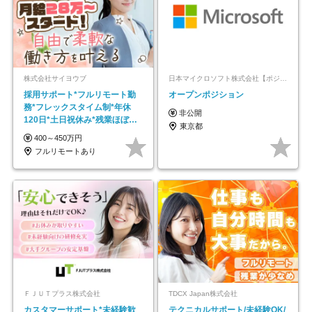
株式会社サイヨウブ
日本マイクロソフト株式会社【ポジションマッチ登録】
採用サポート*フルリモート勤
オープンポジション
務*フレックスタイム制*年休
非公開
120日*土日祝休み*残業ほぼな
東京都
し*育児中社員8割以上
400～450万円
フルリモートあり
ＦＪＵＴプラス株式会社
TDCX Japan株式会社
カスタマーサポート*未経験歓
テクニカルサポート/未経験OK/