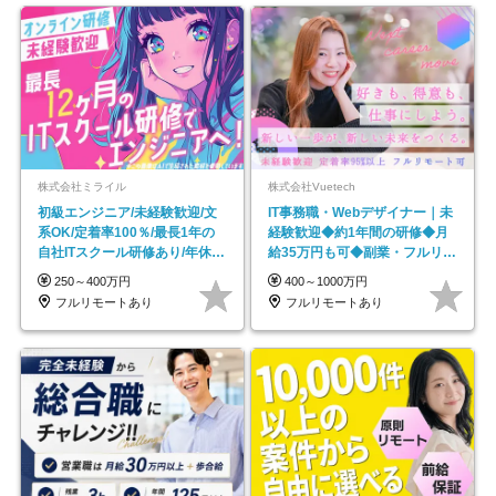
株式会社ミライル
株式会社Vuetech
初級エンジニア/未経験歓迎/文
IT事務職・Webデザイナー｜未
系OK/定着率100％/最長1年の
経験歓迎◆約1年間の研修◆月
自社ITスクール研修あり/年休
給35万円も可◆副業・フルリモ
130日
ート可◆年休126日
250～400万円
400～1000万円
フルリモートあり
フルリモートあり