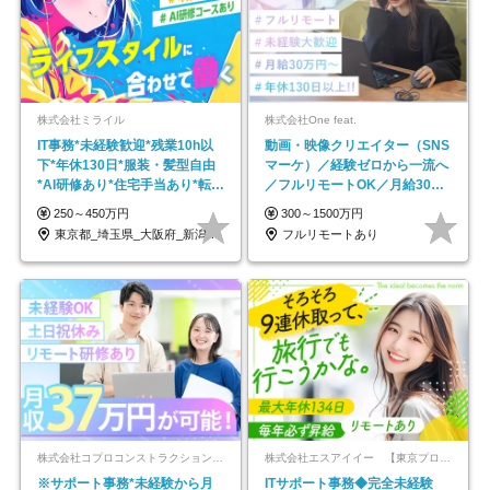
株式会社ミライル
株式会社One feat.
IT事務*未経験歓迎*残業10h以
動画・映像クリエイター（SNS
下*年休130日*服装・髪型自由
マーケ）／経験ゼロから一流へ
*AI研修あり*住宅手当あり*転勤
／フルリモートOK／月給30万
なし
円～／年休130日以上
250～450万円
300～1500万円
東京都_埼玉県_大阪府_新潟県_福岡県
フルリモートあり
株式会社コプロコンストラクション【東証プライム上場コプロ・ホールディングス子会社】
株式会社エスアイイー 【東京プロマーケット上場】
※サポート事務*未経験から月
ITサポート事務◆完全未経験