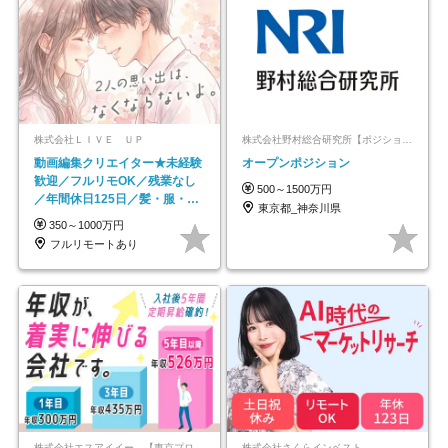
株式会社ＬＩＶＥ ＵＰ
株式会社野村総合研究所【ポジションマッチ登録】
動画編集クリエイター★未経験
オープンポジション
歓迎／フルリモOK／残業なし
500～1500万円
／年間休日125日／髪・服・ネ
東京都_神奈川県
イル自由／研修充実で安心
350～1000万円
フルリモートあり
株式会社エスアイイー 【東京プロマーケット上場】
株式会社さくらインベスト