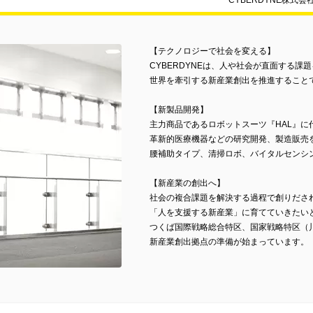
CYBERDYNE株
【テクノロジーで社会を変える】
CYBERDYNEは、人や社会が直面する
世界を牽引する新産業創出を推進すること
【新製品開発】
主力商品であるロボットスーツ『HAL』に
革新的医療機器などの研究開発、製造販売
腰補助タイプ、清掃ロボ、バイタルセンシ
【新産業の創出へ】
社会の複合課題を解決する過程で創りださ
「人を支援する新産業」に育てていきたい
つくば国際戦略総合特区、国家戦略特区（
新産業創出拠点の準備が始まっています。