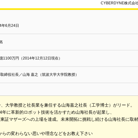
CYBERDYNE株
04年6月24日
1名
5億1100万円（2014年12月12日現在）
表取締役社長／山海 嘉之（筑波大学大学院教授）
一、大学教授と社長業を兼任する山海嘉之社長（工学博士）がリード。
04年に革新的ロボット技術を活かすため山海社長が起業し、
3月東証マザーズへの上場を達成。未来開拓に挑戦し続ける山海社長に取
時からの変わらない思いや理念などをお教え下さい