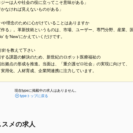
ロジーは人や社会の役に立ってこそ意味がある」
行かなければ見えないものがある」
思いや理念のために心がけていることはありますか
ば作る」。革新技術というものは、市場、ユーザー、専門分野、産業、
o’ を‘New’にかえていくだけです。
方針を教えて下さい
面する課題の解決のため、新世紀のロボット医療福祉の
創出拠点の形成を推進。当面は、「重介護ゼロ社会」の実現に向けて、
、実用化、人材育成、企業間連携に注力しています。
現在typeに掲載中の求人はありません。
typeトップに戻る
ススメの求人