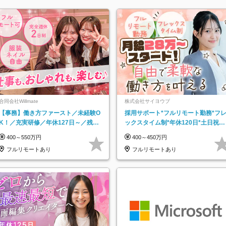
合同会社Willmate
株式会社サイヨウブ
【事務】働き方ファースト／未経験O
採用サポート*フルリモート勤務*フ
K！／充実研修／年休127日～／残業
ックスタイム制*年休120日*土日祝休
なし／平均20代／リモートOK
み*残業ほぼなし*育児中社員8割以上
400～550万円
400～450万円
フルリモートあり
フルリモートあり