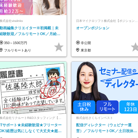
株式会社viralinks
日本マイクロソフト株式会社【ポジションマ
ッチ登録】
動画編集クリエイター※初掲載｜未
オープンポジション
経験歓迎／フルリモートOK／月給32
万＋賞与
350～1500万円
非公開
フルリモートあり
東京都
株式会社リクルートR&Dスタッフィング【リ
株式会社さくらインベスト
クルートグループ】
ITサポート★未経験歓迎★フリーター
配信ディレクター（ウェビナー運
OK!経歴は気にしなくて大丈夫★超大
営）／フルリモートOK／土日祝休み
手リクルートグループの正社員/sg
／年休123日／年収600万円可