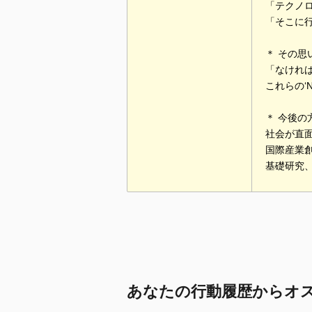
「テクノ
「そこに
＊ その
「なけれ
これらの‘N
＊ 今後の
社会が直
国際産業
基礎研究
あなたの行動履歴からオ