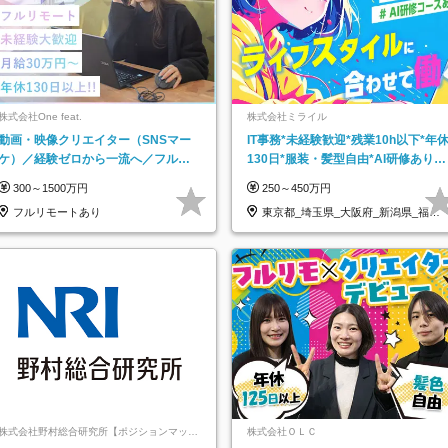
株式会社One feat.
株式会社ミライル
動画・映像クリエイター（SNSマー
IT事務*未経験歓迎*残業10h以下*年
ケ）／経験ゼロから一流へ／フルリ
130日*服装・髪型自由*AI研修あり*
モートOK／月給30万円～／年休130
住宅手当あり*転勤なし
300～1500万円
250～450万円
日以上
フルリモートあり
東京都_埼玉県_大阪府_新潟県_福岡
県
株式会社野村総合研究所【ポジションマッチ
株式会社ＯＬＣ
登録】