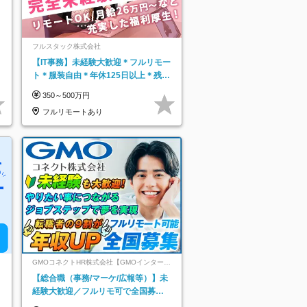
フルスタック株式会社
【IT事務】未経験大歓迎＊フルリモー
ト＊服装自由＊年休125日以上＊残業
なし＊月給26万円以上
350～500万円
フルリモートあり
GMOコネクトHR株式会社【GMOインターネ
ットグループ】
【総合職（事務/マーケ/広報等）】未
経験大歓迎／フルリモ可で全国募
集！年収アップ多数★年休最大130日