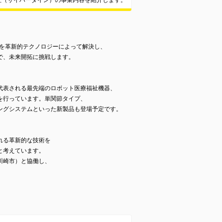
式会社（サイバーダイン）の事業内容を紹介します。
課題を革新的テクノロジーによって解決し、
で、未来開拓に挑戦します。
代表される最先端のロボット医療福祉機器、
を行っています。単関節タイプ、
ングシステムといった新製品も登場予定です。
れる革新的な技術を
と考えています。
川崎市）と協働し、