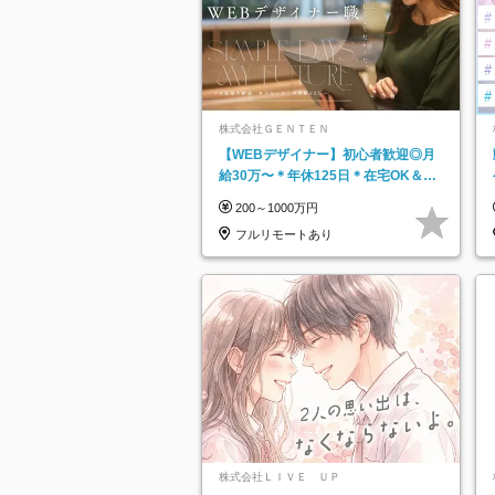
株式会社ＧＥＮＴＥＮ
【WEBデザイナー】初⼼者歓迎◎⽉
給30万〜＊年休125⽇＊在宅OK＆研
修あり＊フレックス
200～1000万円
フルリモートあり
株式会社ＬＩＶＥ ＵＰ