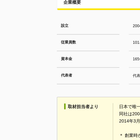
企業概要
設立
20
従業員数
10
資本金
16
代表者
代
取材担当者より
日本で唯
同社は20
2014年
＊ 創業