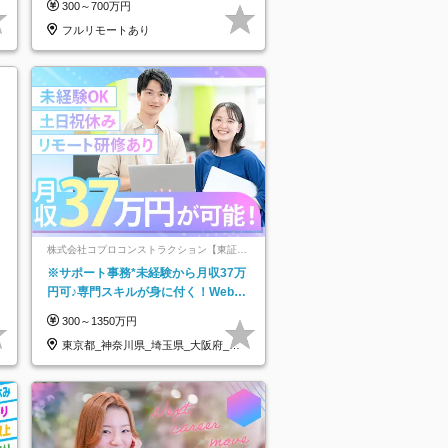
300～700万円
★
フルリモートあり
株式会社コプロコンストラクション【東証プ
ライム上場コプロ・ホールディングス子会
※サポート事務*未経験から月収37万
社】
円可♪専門スキルが身に付く！Web面
接＆リモート研修も充実♪/a
300～1350万円
東京都_神奈川県_埼玉県_大阪府_愛
知県…