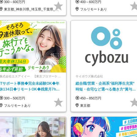
300～600万円
400～600万円
東京都_神奈川県_埼玉県_千葉県_大
フルリモートあり
阪府…
株式会社エスアイイー 【東京プロマーケッ
サイボウズ株式会社
ト上場】
ITサポート事務◆完全未経験OK◆年
総合職/営業・企画系*福利厚生充実*
休134日◆リモートOK◆残業月7h以
時短・在宅など選べる働き方*賞与年
下◆賞与年3回◆5年目まで必ず昇給
2回
300～500万円
450～850万円
フルリモートあり
東京都