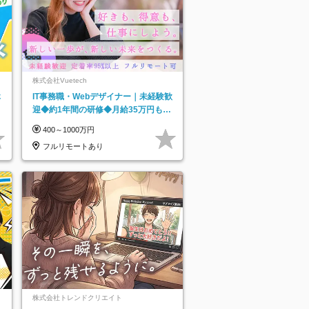
株式会社Vuetech
休
IT事務職・Webデザイナー｜未経験歓
迎◆約1年間の研修◆月給35万円も可
◆副業・フルリモート可◆年休126日
400～1000万円
フルリモートあり
株式会社トレンドクリエイト