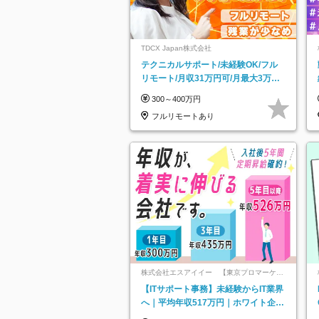
TDCX Japan株式会社
テクニカルサポート/未経験OK/フル
リモート/月収31万円可/月最大3万の
インセンティブ支給/平均年齢33歳
300～400万円
フルリモートあり
株式会社エスアイイー 【東京プロマーケッ
ト上場】
【ITサポート事務】未経験からIT業界
へ｜平均年収517万円｜ホワイト企業
認定｜年休134日｜リモートOK