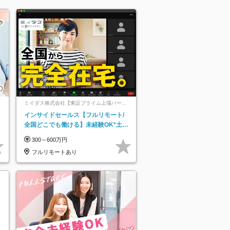
ミイダス株式会社【東証プライム上場パーソ
ルグループ】
レ
インサイドセールス【フルリモート/
全国どこでも働ける】未経験OK*土日
祝休み*残業少なめ*在宅勤務手当あり
300～600万円
フルリモートあり