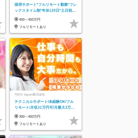
採用サポート*フルリモート勤務*フレ
ックスタイム制*年休120日*土日祝休
み*残業ほぼなし*育児中社員8割以上
400～450万円
フルリモートあり
TDCX Japan株式会社
テクニカルサポート/未経験OK/フル
リモート/月収31万円可/月最大3万の
インセンティブ支給/平均年齢33歳
300～400万円
フルリモートあり