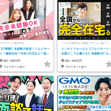
フルスタック株式会社
ミイダス株式会社【東証プライム上場パーソ
ルグループ】
【IT事務】未経験大歓迎＊フルリモー
インサイドセールス【フルリモート/
ト＊服装自由＊年休125日以上＊残業
全国どこでも働ける】未経験OK*土
なし＊月給26万円以上
祝休み*残業少なめ*在宅勤務手当あ
350～500万円
300～600万円
フルリモートあり
フルリモートあり