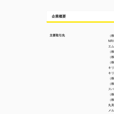
企業概要
主要取引先
（
NR
エ
（
（
（
キ
キ
（
（
ス
（
（
丸
メ