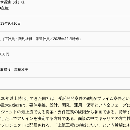
マサ醤油（株）様
0音順）
13年9月10日
人（正社員・契約社員・派遣社員／2025年11月時点）
500万円
表取締役 高橋和美
に20年以上特化してきた同社は、受託開発案件の9割がプライム案件と
の最大の魅力は、要件定義、設計、開発、運用、保守という全フェーズ
ロジェクトの最上流である提案・要件定義の段階から参画できる。特筆
グした上でアサインを決定する方針である。面談の中でキャリアの方向
でプロジェクトに配属される。「上流工程に挑戦したい」という希望に