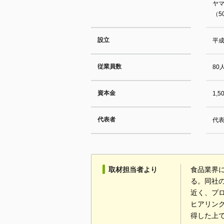
ヤ
（5
設立
平成
従業員数
80
資本金
1,
代表者
代
取材担当者より
食品業界
る。同社
近く、プ
ヒアリン
得した上