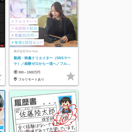
株式会社One feat.
動画・映像クリエイター（SNSマー
日
ケ）／経験ゼロから一流へ／フルリ
り
モートOK／月給30万円～／年休130
300～1500万円
日以上
フルリモートあり