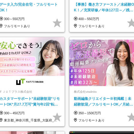
データ入力/完全在宅・フルリモート
【事務】働き方ファースト／未経験O
OK！
K！／充実研修／年休127日～／残業
なし／平均20代／リモートOK
300～550万円
400～550万円
フルリモートあり
フルリモートあり
ＦＪＵＴプラス株式会社
株式会社viralinks
カスタマーサポート*未経験歓迎*リモ
動画編集クリエイター※初掲載｜未
ートOK*月27.7万可*賞与年2回*転勤
経験歓迎／フルリモートOK／月給32
なし*連休OK/ZE010232
万＋賞与
300～450万円
350～1500万円
東京都_神奈川県_千葉県_大阪府_愛
フルリモートあり
知県…