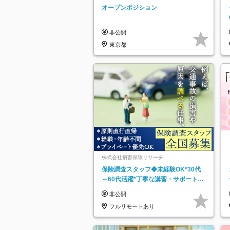
ッチ登録】
オープンポジション
非公開
東京都
株式会社損害保険リサーチ
保険調査スタッフ◆未経験OK*30代
～60代活躍*丁寧な講習・サポートあ
り*原則直行直帰／全国募集・業務委
非公開
託
フルリモートあり