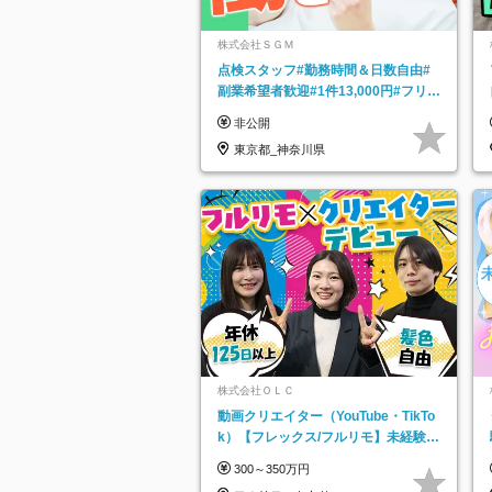
株式会社ＳＧＭ
点検スタッフ#勤務時間＆日数自由#
副業希望者歓迎#1件13,000円#フリー
ターOK#資格スキル不要
非公開
東京都_神奈川県
株式会社ＯＬＣ
動画クリエイター（YouTube・TikTo
k）【フレックス/フルリモ】未経験O
K｜Web研修1年間｜副業OK
300～350万円