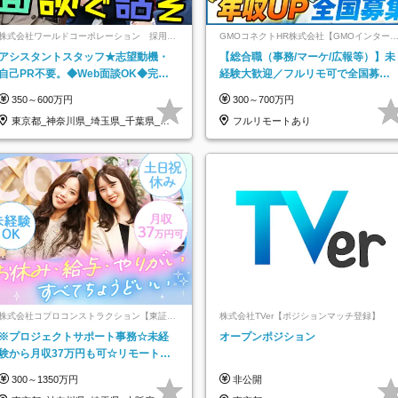
株式会社ワールドコーポレーション 採用事
GMOコネクトHR株式会社【GMOインター
業部【上場グループ】
ットグループ】
アシスタントスタッフ★志望動機・
【総合職（事務/マーケ/広報等）】未
自己PR不要。◆Web面談OK◆完全
経験大歓迎／フルリモ可で全国募
週休2日◆年収700万円可/p13
集！年収アップ多数★年休最大130日
350～600万円
300～700万円
★
東京都_神奈川県_埼玉県_千葉県_大
フルリモートあり
阪府…
株式会社コプロコンストラクション【東証プ
株式会社TVer【ポジションマッチ登録】
ライム上場コプロ・ホールディングス子会
※プロジェクトサポート事務☆未経
オープンポジション
社】
験から月収37万円も可☆リモート研
修あり☆土日祝休☆20代～30代活躍/
300～1350万円
非公開
b