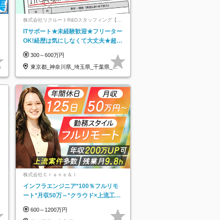
ネ
株式会社リクルートR&Dスタッフィング【リ
クルートグループ】
ITサポート★未経験歓迎★フリーター
OK!経歴は気にしなくて大丈夫★超大
手リクルートグループの正社員/sg
300～600万円
東京都_神奈川県_埼玉県_千葉県_大
阪府…
株式会社Ｃｒａｎｅ＆Ｉ
インフラエンジニア*100％フルリモ
ート*月収50万～*クラウド×上流工程
*前職給与保証*残業月9.8h
600～1200万円