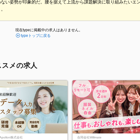
わない姿勢が印象的だ。腰を据えて上流から課題解決に取り組みたいエ
う。
現在typeに掲載中の求人はありません。
typeトップに戻る
ススメの求人
Apollon株式会社
合同会社Willmate