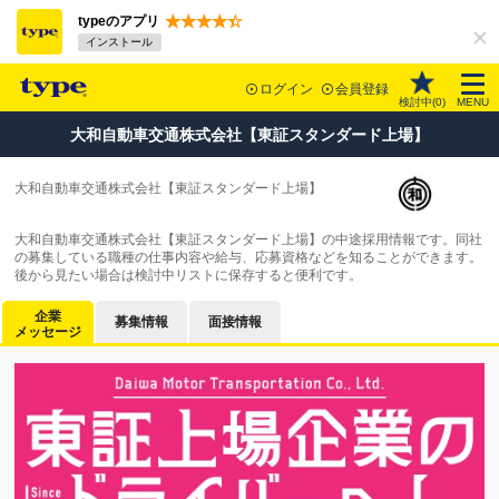
typeのアプリ
インストール
ログイン
会員登録
検討中(
0
)
MENU
大和自動車交通株式会社【東証スタンダード上場】
大和自動車交通株式会社【東証スタンダード上場】
大和自動車交通株式会社【東証スタンダード上場】の中途採用情報です。同社
の募集している職種の仕事内容や給与、応募資格などを知ることができます。
後から見たい場合は検討中リストに保存すると便利です。
企業
募集情報
面接情報
メッセージ