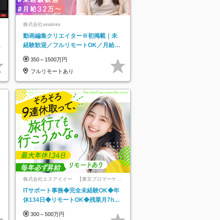
株式会社viralinks
動画編集クリエイター※初掲載｜未
日
経験歓迎／フルリモートOK／月給32
り
万＋賞与
350～1500万円
フルリモートあり
株式会社エスアイイー 【東京プロマーケッ
ト上場】
ITサポート事務◆完全未経験OK◆年
休134日◆リモートOK◆残業月7h以
下◆賞与年3回◆5年目まで必ず昇給
300～500万円