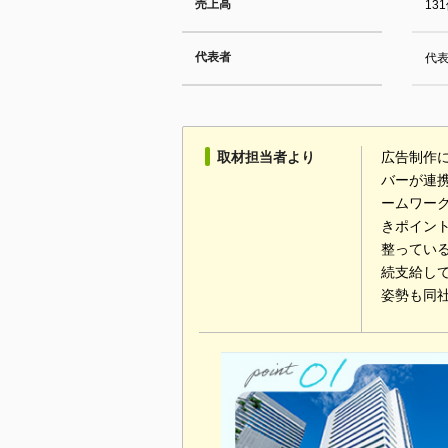
売上高
13
代表者
代表
取材担当者より
広告制作
バーが連
ームワー
きポイン
整ってい
続支給し
姿勢も同