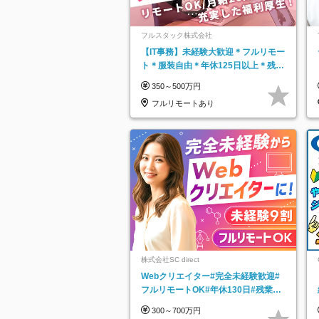
フルスタック株式会社
【IT事務】未経験大歓迎＊フルリモー
ト＊服装自由＊年休125日以上＊残業
なし＊月給26万円以上
350～500万円
フルリモートあり
株式会社SC direct
Webクリエイター#完全未経験歓迎#
フルリモートOK#年休130日#残業月
5h以下#全国募集#最大1年の研修
300～700万円