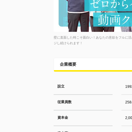
壁に直面した時こそ面白い！あなたの意欲をフルに活
ジし続けられます！
企業概要
設立
19
従業員数
25
資本金
2,