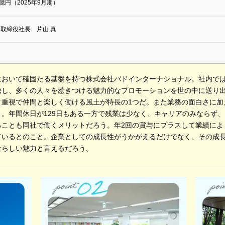
1億円（2025年9月期）
取締役社長 片山 真
において確固たる基盤を持つ株式会社バドインターナショナル。社内で
携し、多くの人々を惹きつける魅力的なプロモーションを世の中に送り
ク重視で仲間と楽しく働ける風土が特長の1つだ。また業務の面白さに加
ト。年間休日が129日もある一方で残業は少なく、キャリアのみならず
ることも同社で働くメリットだろう。年2回の賞与にプラスして業績によ
ているとのこと。企業としての成長性がうかがえるだけでなく、その成
社らしい魅力と言えるだろう。