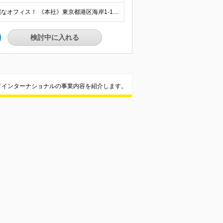
☆「浜松町駅」「大門駅」より徒歩圏内！東京湾が見える綺麗なオフィス！ 《本社》東京都港区海岸1-11-1 ニューピア竹芝ノースタワー5階
検討中に入れる
ドインターナショナルの事業内容を紹介します。