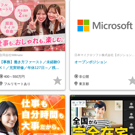
合同会社Willmate
日本マイクロソフト株式会社【ポジションマ
ッチ登録】
【事務】働き方ファースト／未経験O
オープンポジション
K！／充実研修／年休127日～／残業
なし／平均20代／リモートOK
400～550万円
非公開
フルリモートあり
東京都