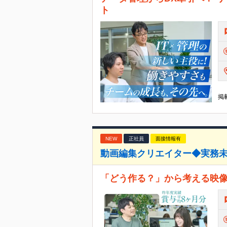
ト
掲載
NEW
正社員
面接情報有
動画編集クリエイター◆実務未経
「どう作る？」から考える映像