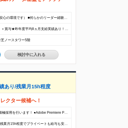
【必須条件】 ■ITの基礎知識をお持ちの方（職種未経験の方も安心の環境です） ■何らかのリーダー経験、または業務改善の提案・実行経験（業界不問） ※後輩の育成経験や「現状のやり方を変えるのが好き」というレベルでもOK！ ★学歴不問 【こんな方にピッタリ】 ◎「もっとこうすれば効率的なのに」と改善を提案するのが好きな方 ◎自分のアイデアを活かして、チームを引っ張っていきたい方 ◎AIやDX・RPAなどの最先端技術を実際の現場に落とし込みたい方 ◎決められた作業をこなすより、新しい仕組みを創ることにワクワクする方
■月給21万3000円～23万3000円＋残業代全額支給（1分単位）＋賞与★昨年度平均8ヵ月支給実績あり！ ≪月収例≫ ■25万円（入社1年目） ※月給には一律固定手当を含みます。
ア竹芝ノースタワー5階
検討中に入れる
あり/残業月15h程度
ィレクター候補へ！
☆実務未経験もOK！あなたの意欲と「これから」を重視した積極採用を行います！ ●Adobe Premiere ProおよびAfter Effectsの使用経験 ∟学校での学習や独学・趣味レベルでもOK！ ●学歴不問 ※面接時、これまでの制作物、またはポートフォリオをお持ちであれば 参考までに拝見させていただきますのでご持参ください。 （USBメモリー、タブレットやPCでの画面提示など、形式は問いません） ▽こんな方にオススメ ★まだ世の中にない新しいサービスなどの魅力を伝えることに興味のある方 ★「ただ編集するだけ」より、チームで話し合いながら作るのが好きな方 ★将来はディレクターを目指したい方 ★生成AIに興味や経験がある方
☆賞与昨年度平均8ヶ月分支給実績あり！ ☆残業代全額支給＆残業月15h程度でプライベートも給与も安定！ ☆賞与支給実績が充実しており、頑張りはしっかり還元されます！ 月給21万円～23万円＋残業代全額支給（1分単位）＋賞与 ※試用期間3ヵ月あり。期間中の給与・待遇の差異はありません ※経験・能力を考慮の上、当社規定により決定します ※残業が発生した場合は時間外手当を全額支給します