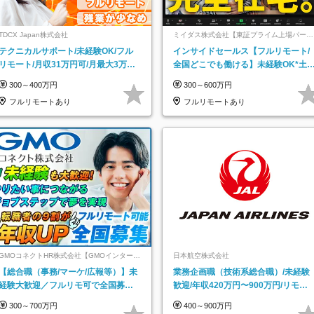
TDCX Japan株式会社
ミイダス株式会社【東証プライム上場パーソ
ルグループ】
テクニカルサポート/未経験OK/フル
インサイドセールス【フルリモート/
リモート/月収31万円可/月最大3万の
全国どこでも働ける】未経験OK*土
インセンティブ支給/平均年齢33歳
祝休み*残業少なめ*在宅勤務手当あ
300～400万円
300～600万円
フルリモートあり
フルリモートあり
GMOコネクトHR株式会社【GMOインターネ
日本航空株式会社
ットグループ】
【総合職（事務/マーケ/広報等）】未
業務企画職（技術系総合職）/未経験
経験大歓迎／フルリモ可で全国募
歓迎/年収420万円〜900万円/リモー
集！年収アップ多数★年休最大130日
トフレックス可
300～700万円
400～900万円
★