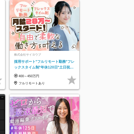
株式会社サイヨウブ
採用サポート*フルリモート勤務*フレ
ックスタイム制*年休120日*土日祝休
み*残業ほぼなし*育児中社員8割以上
400～450万円
フルリモートあり