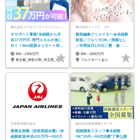
株式会社コプロコンストラクション【東証プライム上場コプロ・ホールディングス子会社】
株式会社ＬＩＶＥ ＵＰ
※サポート事務*未経験から月
動画編集クリエイター★未経験
収37万円可♪専門スキルが身に
歓迎／フルリモOK／残業なし
付く！Web面接＆リモート研修
／年間休日125日／髪・服・ネ
も充実♪/a
イル自由／研修充実で安心
300～1350万円
350～1000万円
東京都_神奈川県_埼玉県_大阪府_愛知県…
フルリモートあり
日本航空株式会社
株式会社損害保険リサーチ
業務企画職（技術系総合職）/未
保険調査スタッフ◆未経験
経験歓迎/年収420万円〜900万
OK*30代～60代活躍*丁寧な講