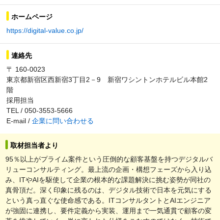
ホームページ
https://digital-value.co.jp/
連絡先
〒 160-0023
東京都新宿区西新宿3丁目2－9 新宿ワシントンホテルビル本館2
階
採用担当
TEL / 050-3553-5666
E-mail /
企業に問い合わせる
取材担当者より
95％以上がプライム案件という圧倒的な顧客基盤を持つデジタルバ
リューコンサルティング。最上流の企画・構想フェーズから入り込
み、ITやAIを駆使して企業の根本的な課題解決に挑む姿勢が同社の
真骨頂だ。深く印象に残るのは、デジタル技術で日本を元気にする
という真っ直ぐな使命感である。ITコンサルタントとAIエンジニア
が強固に連携し、要件定義から実装、運用まで一気通貫で顧客の変