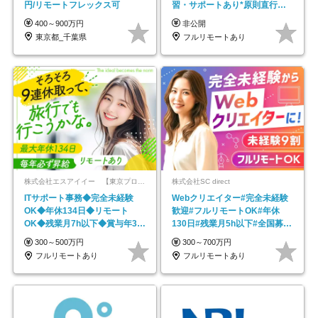
円/リモートフレックス可
習・サポートあり*原則直行直
帰／全国募集・業務委託
400～900万円
非公開
東京都_千葉県
フルリモートあり
株式会社エスアイイー 【東京プロマーケット上場】
株式会社SC direct
ITサポート事務◆完全未経験
Webクリエイター#完全未経験
OK◆年休134日◆リモート
歓迎#フルリモートOK#年休
OK◆残業月7h以下◆賞与年3回
130日#残業月5h以下#全国募集
◆5年目まで必ず昇給
#最大1年の研修
300～500万円
300～700万円
フルリモートあり
フルリモートあり