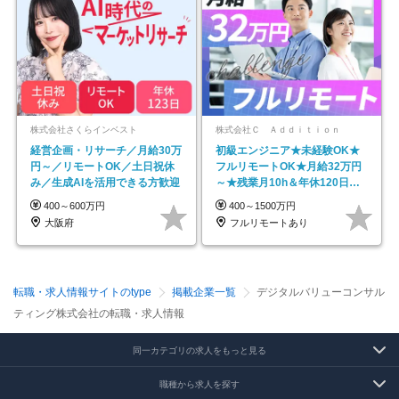
株式会社さくらインベスト
株式会社Ｃ Ａｄｄｉｔｉｏｎ
経営企画・リサーチ／月給30万
初級エンジニア★未経験OK★
円～／リモートOK／土日祝休
フルリモートOK★月給32万円
み／生成AIを活用できる方歓迎
～★残業月10h＆年休120日以
上★副業可
400～600万円
400～1500万円
大阪府
フルリモートあり
転職・求人情報サイトのtype
掲載企業一覧
デジタルバリューコンサル
ティング株式会社の転職・求人情報
同一カテゴリの求人をもっと見る
職種から求人を探す