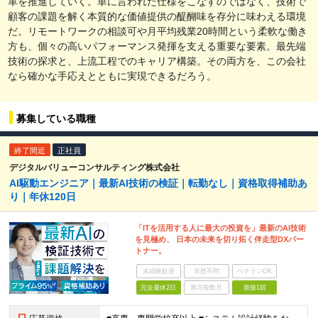
革を推進していく。単に言われた仕様をこなすのではなく、技術で
顧客の課題を解く本質的な価値提供の醍醐味を存分に味わえる環境
だ。リモートワークの相談可や月平均残業20時間という柔軟な働き
方も、個々の高いパフォーマンス発揮を支える重要な要素。最先端
技術の探求と、上流工程でのキャリア構築。その両方を、この会社
なら確かな手応えとともに実現できるだろう。
募集している職種
終了間近
正社員
デジタルバリューコンサルティング株式会社
AI駆動エンジニア｜最新AI技術の検証｜転勤なし｜資格取得補助あ
り｜年休120日
「ITを活用する人に最大の投資を」最新のAI技術
を見極め、 日本の未来を切り拓く伴走型DXパー
トナー。
未経験歓迎
学歴不問
ベテランOK
完全週休2日
賞与複数月
面接1回