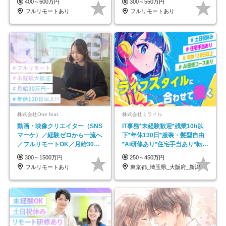
400～600万円
300～550万円
フルリモートあり
フルリモートあり
株式会社One feat.
株式会社ミライル
動画・映像クリエイター（SNS
IT事務*未経験歓迎*残業10h以
マーケ）／経験ゼロから一流へ
下*年休130日*服装・髪型自由
／フルリモートOK／月給30万
*AI研修あり*住宅手当あり*転勤
円～／年休130日以上
なし
300～1500万円
250～450万円
フルリモートあり
東京都_埼玉県_大阪府_新潟県_福岡県