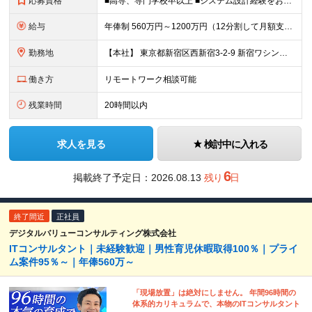
応募資格
■高専、専門学校卒以上 ■システム設計経験をお持ちの方 ┗業務システム・Webシステムの基本設計〜詳細設計の実務経験（4年以上目安） ┗顧客向け設計書・運用手順書、社内向け検証レポートなど、 対象に応じて技術内容を構造化して文章化できる方を想定しております ■要件定義への主体的関与経験をお持ちの方 ┗技術的実現性・代替案・リスクを自ら提示できる方を想定しております ※上記の実務経験が3年未満の方であっても、 コンピュータサイエンス(情報工学・計算機科学等)の 学部以上の学位をお持ちの方はご応募可能です。 【このような方にオススメです】 ◎技術をベースに顧客課題を解決したい方 ◎チームで協力しながら仕事を進めたい方 ◎市場価値の高いスキルを身につけ、将来はマネジメントにも挑戦したい方
給与
年俸制 560万円～1200万円（12分割して月額支給） ※経験やスキルを考慮して決定します。 ※年額（基本給）：4,606,188円～ ※その他固定手当/月：5,000円 ※固定残業手当/月：82,817円～（30時間0分/月）を含む。超過分は追加支給。 ※試用期間6ヶ月あり。その間の、待遇・給与に差異はありません。
勤務地
【本社】 東京都新宿区西新宿3-2-9 新宿ワシントンホテルビル本館2F または 東京都千代田区神田錦町2-2-1 KANDA SQUARE 11F Wework または 都内近郊のクライアント先 ※転勤なし ※契約コワーキングスペース等利用可 ※変更の範囲：会社の定める事業所（リモートワーク含む）
働き方
リモートワーク相談可能
残業時間
20時間以内
求人を見る
検討中に入れる
6
掲載終了予定日：2026.08.13
残り
日
終了間近
正社員
デジタルバリューコンサルティング株式会社
ITコンサルタント｜未経験歓迎｜男性育児休暇取得100％｜プライ
ム案件95％～｜年俸560万～
「現場放置」は絶対にしません。 年間96時間の
体系的カリキュラムで、本物のITコンサルタント