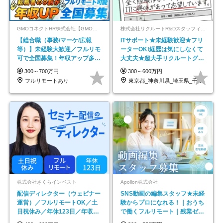
GMOコネクトHR株式会社【GMOインターネットグループ】
株式会社リクルートR&Dスタッフィング【リクルートグループ】
【総合職（事務/マーケ/広報
ITサポート★未経験歓迎★フリ
等）】未経験大歓迎／フルリモ
ーターOK!経歴は気にしなくて
可で全国募集！年収アップ多数
大丈夫★超大手リクルートグル
★年休最大130日★
ープの正社員/sg
300～700万円
300～600万円
フルリモートあり
東京都_神奈川県_埼玉県_千葉県_大阪府…
株式会社さくらインベスト
Apollon株式会社
配信ディレクター（ウェビナー
SNS動画の編集スタッフ★未経
運営）／フルリモートOK／土
験からプロになれる！｜おうち
日祝休み／年休123日／年収
で働くフルリモート｜残業ゼロ
600万円可
で18時退勤◎