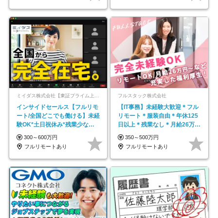
ミイダス株式会社【東証プライム上場パーソルグループ】
フルスタック株式会社
インサイドセールス【フルリモ
【IT事務】未経験大歓迎＊フル
ート/全国どこでも働ける】未経
リモート＊服装自由＊年休125
験OK*土日祝休み*残業少なめ*
日以上＊残業なし＊月給26万円
在宅勤務手当あり
以上
300～600万円
350～500万円
フルリモートあり
フルリモートあり