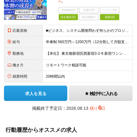
へ。
未経験歓迎
学歴不問
ベテランOK
完全週休2日
賞与複数月
面接1回
応募資格
■ビジネス、システム開発問わず何らかのプロジェクト業務に携わった経験(2年以上) ┗サポートではなく、一部領域の担当として任されて携わった経験 ■専門学校、高専卒以上 【このような方にオススメです】 ◎体系立てられた環境で、一からスキルを学び直したい方 ◎チームで協力しながら仕事を進めたい方 ◎市場価値の高いスキルを身につけ、将来はマネジメントにも挑戦したい方
給与
年俸制 560万円～1200万円（12分割して月額支給） ※経験やスキルを考慮して決定します。 ※年額（基本給）：4,606,188円～ ※その他固定手当/月：5,000円 ※固定残業手当/月：82,817円～（30時間0分/月）を含む。超過分は追加支給。 ※試用期間6ヶ月あり。その間の、待遇・給与に差異はありません。
勤務地
【本社】 東京都新宿区西新宿3-2-9 新宿ワシントンホテルビル本館2F または 東京都千代田区神田錦町2-2-1 KANDA SQUARE 11F Wework または 都内近郊のクライアント先 ※転勤なし ※契約コワーキングスペース等利用可 ※変更の範囲：会社の定める事業所（リモートワーク含む）
働き方
リモートワーク相談可能
残業時間
20時間以内
求人を見る
検討中に入れる
6
掲載終了予定日：2026.08.13
残り
日
行動履歴からオススメの求人