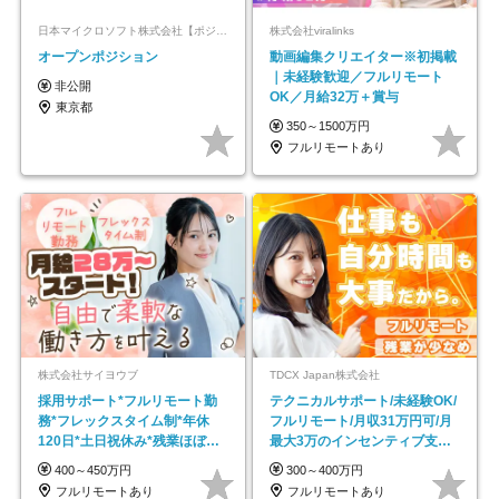
日本マイクロソフト株式会社【ポジションマッチ登録】
株式会社viralinks
オープンポジション
動画編集クリエイター※初掲載
｜未経験歓迎／フルリモート
非公開
OK／月給32万＋賞与
東京都
350～1500万円
フルリモートあり
株式会社サイヨウブ
TDCX Japan株式会社
採用サポート*フルリモート勤
テクニカルサポート/未経験OK/
務*フレックスタイム制*年休
フルリモート/月収31万円可/月
120日*土日祝休み*残業ほぼな
最大3万のインセンティブ支給/
し*育児中社員8割以上
平均年齢33歳
400～450万円
300～400万円
フルリモートあり
フルリモートあり