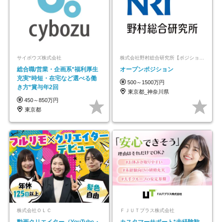
サイボウズ株式会社
株式会社野村総合研究所【ポジションマッチ登録】
総合職/営業・企画系*福利厚生
オープンポジション
充実*時短・在宅など選べる働
500～1500万円
き方*賞与年2回
東京都_神奈川県
450～850万円
東京都
株式会社ＯＬＣ
ＦＪＵＴプラス株式会社
動画クリエイター（YouTube・
カスタマーサポート*未経験歓