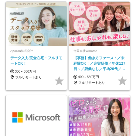
Apollon株式会社
合同会社Willmate
データ入力/完全在宅・フルリモ
【事務】働き方ファースト／未
ートOK！
経験OK！／充実研修／年休127
日～／残業なし／平均20代／リ
300～550万円
モートOK
400～550万円
フルリモートあり
フルリモートあり