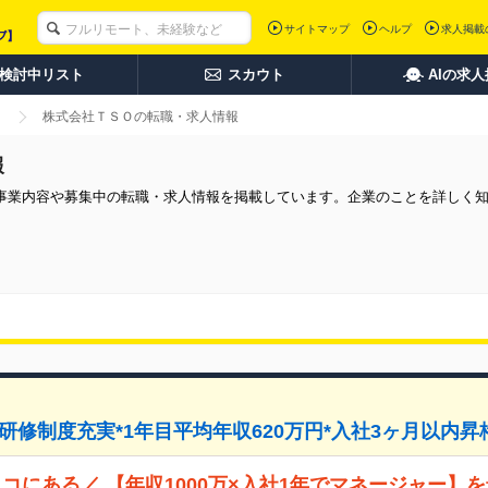
サイトマップ
ヘルプ
求人掲載
検討中リスト
スカウト
AIの求
株式会社ＴＳＯの転職・求人情報
報
事業内容や募集中の転職・求人情報を掲載しています。企業のことを詳しく
修制度充実*1年目平均年収620万円*入社3ヶ月以内昇格率8
コにある／ 【年収1000万×入社1年でマネージャー】