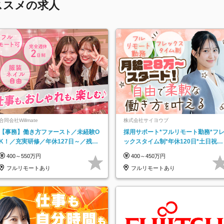
ススメの求人
合同会社Willmate
株式会社サイヨウブ
【事務】働き方ファースト／未経験O
採用サポート*フルリモート勤務*フ
K！／充実研修／年休127日～／残業
ックスタイム制*年休120日*土日祝休
なし／平均20代／リモートOK
み*残業ほぼなし*育児中社員8割以上
400～550万円
400～450万円
フルリモートあり
フルリモートあり