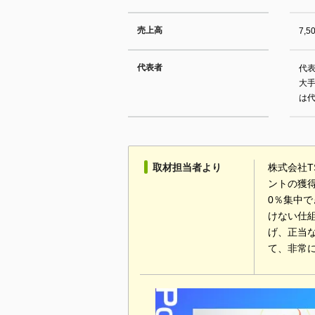
売上高
7,5
代表者
代表
大
は代
取材担当者より
株式会社
ントの獲
0％集中
けない仕
げ、正当
て、非常