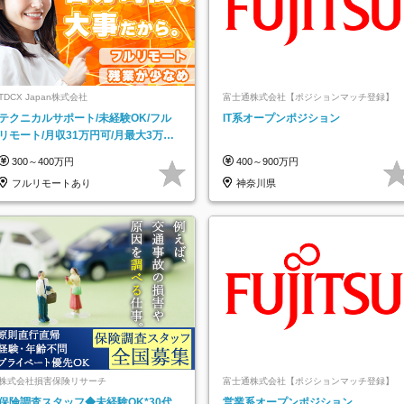
TDCX Japan株式会社
富士通株式会社【ポジションマッチ登録】
テクニカルサポート/未経験OK/フル
IT系オープンポジション
リモート/月収31万円可/月最大3万の
インセンティブ支給/平均年齢33歳
300～400万円
400～900万円
フルリモートあり
神奈川県
株式会社損害保険リサーチ
富士通株式会社【ポジションマッチ登録】
保険調査スタッフ◆未経験OK*30代
営業系オープンポジション