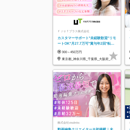
ＦＪＵＴプラス株式会社
カスタマーサポート*未経験歓迎*リモ
ートOK*月27.7万可*賞与年2回*転勤
なし*連休OK/ZE010232
300～450万円
東京都_神奈川県_千葉県_大阪府_愛
知県…
株式会社viralinks
動画編集クリエイター※初掲載｜未