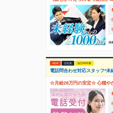
掲載
NEW
正社員
自己PR不要
電話問合わせ対応スタッフ*未経験O
☆月給28万円の安定☆ 心穏