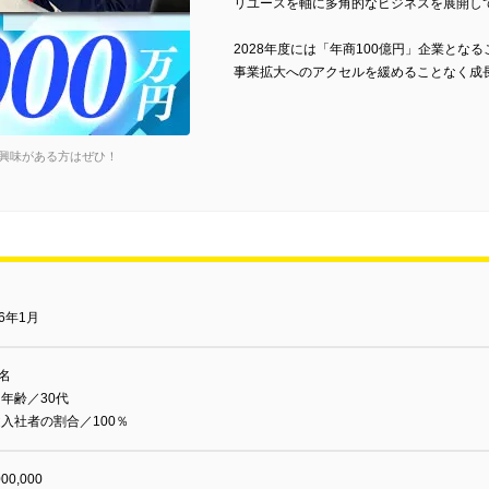
リユースを軸に多角的なビジネスを展開し
2028年度には「年商100億円」企業とな
事業拡大へのアクセルを緩めることなく成
興味がある方はぜひ！
16年1月
6名
年齢／30代
入社者の割合／100％
000,000