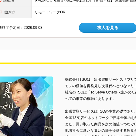
勤務地
★転勤なし★最寄り駅から徒歩2分 【新宿本社】 東京都新宿区新宿
働き方
リモートワークOK
求人を見る
終了予定日：2026.09.03
株式会社TSOは、出張買取サービス「プリ
モノの価値を再発見し次世代へとつなぐリ
社名のTSOは「To Serve Others
べての事業の根幹にあります。
出張買取サービスはTSOの事業の礎であり
全国18支店のネットワークで日本全国の
また、買い取った商品を次の価値へつなぐB
地域社会に新たな集いの場を提供する飲食