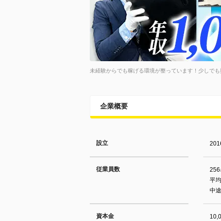
未経験からでも稼げる環境が整っています！少しでも
企業概要
設立
20
従業員数
25
平均
中途
資本金
10,