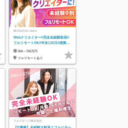
株式会社SC direct
Webクリエイター#完全未経験歓迎#
フルリモートOK#年休130日#残業月
5h以下#全国募集#最大1年の研修
300～700万円
フルリモートあり
フルスタック株式会社
【IT事務】未経験大歓迎＊フルリモー