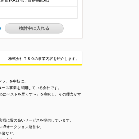
1-3-12 壱丁目参番館501
検討中に入れる
株式会社ＴＳＯの事業内容を紹介します。
フラ」を中核に、
ユース事業を展開している会社です。
〜誰かのためにベストを尽くす〜」を意味し、その理念がす
、
お客様に質の高いサービスを提供しています。
toBオークション運営や、
事業など、