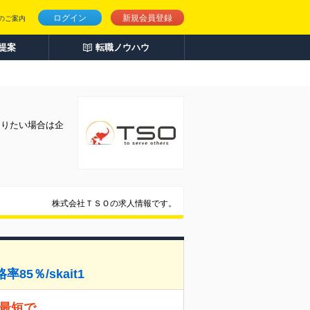
ログイン
新規会員登録
のご案内
人提案
転職ノウハウ
知りたい場合は企
株式会社ＴＳＯの求人情報です。
5％/skait1
を最短で。