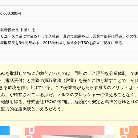
00,000,000円
取締役社長 中屋 仁志
手リユース企業に営業職として入社後、最速で結果を出し営業本部長に昇進。その後
表取締役を5年間努める。2015年独立し株式会社TSOを設立、現在に至る。
TSOを取材して特に印象的だったのは、同社の「合理的な分業体制」で
得（電話受付）と実際の買取業務（営業）を完全に切り離すことで、それ
できる環境を作り上げている。この分業制がもたらす最大のメリットは、
組み」が確立されている点だ。ノルマのプレッシャーに怯えることなく
な報酬を得る。株式会社TSOの体制は、経済的な安定と精神的なゆとり
に魅力的な選択肢といえるだろう。