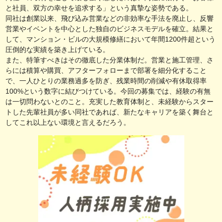
と社員、双方の幸せを追求する」という真摯な姿勢である。
同社は創業以来、飛び込み営業などの非効率な手法を廃止し、反響
営業やイベントを中心とした独自のビジネスモデルを確立。結果と
して、マンション・ビルの大規模修繕において年間1200件超という
圧倒的な実績を築き上げている。
また、特筆すべきはその徹底した分業体制だ。営業と施工管理、さ
らには積算や購買、アフターフォローまで部署を細分化すること
で、一人ひとりの業務過多を防ぎ、残業時間の削減や有休取得率
100%という数字に結びつけている。今回の募集では、経験の有無
は一切問わないとのこと。充実した教育体制と、未経験からスター
トした先輩社員が多い同社であれば、新たなキャリアを築く舞台と
してこれ以上ない環境と言えるだろう。