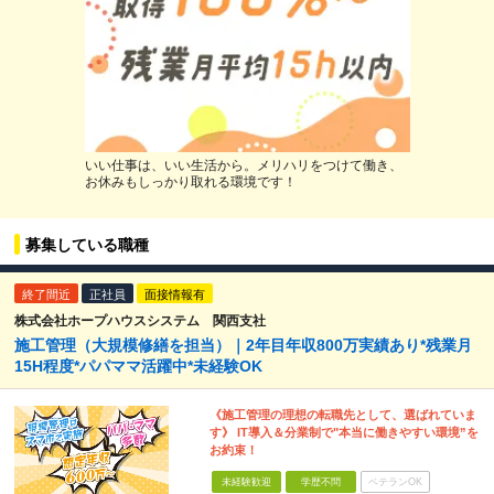
いい仕事は、いい生活から。メリハリをつけて働き、
お休みもしっかり取れる環境です！
募集している職種
終了間近
正社員
面接情報有
株式会社ホープハウスシステム 関西支社
施工管理（大規模修繕を担当）｜2年目年収800万実績あり*残業月
15H程度*パパママ活躍中*未経験OK
《施工管理の理想の転職先として、選ばれていま
す》 IT導入＆分業制で"本当に働きやすい環境”を
お約束！
未経験歓迎
学歴不問
ベテランOK