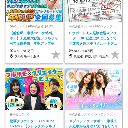
GMOコネクトHR株式会社【GMOインターネットグループ】
株式会社リクルートR&Dスタッフィング【リクルートグループ】
【総合職（事務/マーケ/広報
ITサポート★未経験歓迎★フリ
等）】未経験大歓迎／フルリモ
ーターOK!経歴は気にしなくて
可で全国募集！年収アップ多数
大丈夫★超大手リクルートグル
★年休最大130日★
ープの正社員/sg
300～700万円
300～600万円
フルリモートあり
東京都_神奈川県_埼玉県_千葉県_大阪府…
株式会社ＯＬＣ
株式会社コプロコンストラクション【東証プライム上場コプロ・ホールディングス子会社】
動画クリエイター（YouTube・
※プロジェクトサポート事務☆
TikTok）【フレックス/フルリ
未経験から月収37万円も可☆リ