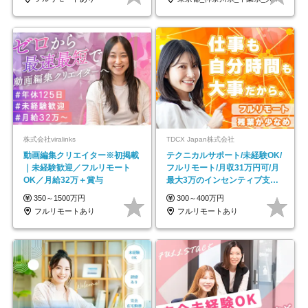
株式会社viralinks
TDCX Japan株式会社
動画編集クリエイター※初掲載
テクニカルサポート/未経験OK/
｜未経験歓迎／フルリモート
フルリモート/月収31万円可/月
OK／月給32万＋賞与
最大3万のインセンティブ支給/
平均年齢33歳
350～1500万円
300～400万円
フルリモートあり
フルリモートあり