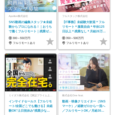
Apollon株式会社
フルスタック株式会社
SNS動画の編集スタッフ★未経
【IT事務】未経験大歓迎＊フル
験からプロになれる！｜おうち
リモート＊服装自由＊年休125
で働くフルリモート｜残業ゼロ
日以上＊残業なし＊月給26万円
で18時退勤◎
以上
300～550万円
350～500万円
フルリモートあり
フルリモートあり
ミイダス株式会社【東証プライム上場パーソルグループ】
株式会社One feat.
インサイドセールス【フルリモ
動画・映像クリエイター（SNS
ート/全国どこでも働ける】未経
マーケ）／経験ゼロから一流へ
験OK*土日祝休み*残業少なめ*
／フルリモートOK／月給30万