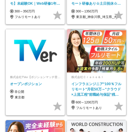
モ】未経験OK｜Web研修1年間
モート研修あり☆土日祝休☆20
｜副業OK
代～30代活躍/b
300～350万円
300～1350万円
フルリモートあり
東京都_神奈川県_埼玉県_大阪府_愛知県…
株式会社TVer【ポジションマッチ登録】
株式会社Ｃｒａｎｅ＆Ｉ
オープンポジション
インフラエンジニア*100％フル
リモート*月収50万～*クラウド
非公開
×上流工程*前職給与保証*残業
東京都
月9.8h
600～1200万円
フルリモートあり