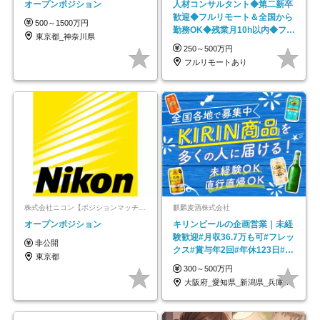
オープンポジション
人材コンサルタント◆第二新卒
歓迎◆フルリモート＆全国から
500～1500万円
勤務OK◆残業月10h以内◆フレ
東京都_神奈川県
ックス制
250～500万円
フルリモートあり
株式会社ニコン【ポジションマッチ登録】
麒麟麦酒株式会社
オープンポジション
キリンビールの企画営業｜未経
験歓迎#月収36.7万も可#フレッ
非公開
クス#賞与年2回#年休123日#完
東京都
全週休2日制
300～500万円
大阪府_愛知県_新潟県_兵庫県_福岡県