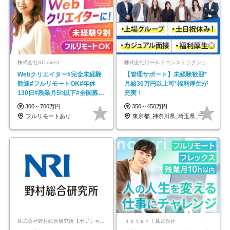
株式会社SC direct
株式会社ワールドコンストラクション 【東証一部】 (ワールドホールディングス・グループ)
Webクリエイター#完全未経験
【管理サポート】未経験歓迎*
歓迎#フルリモートOK#年休
月給30万円以上可*福利厚生が
130日#残業月5h以下#全国募集
充実！
#最大1年の研修
300～700万円
350～450万円
フルリモートあり
東京都_神奈川県_埼玉県_千葉県_大阪府…
株式会社野村総合研究所【ポジションマッチ登録】
ｎｏｔａｒｉ株式会社