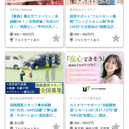
合同会社Willmate
株式会社サイヨウブ
【事務】働き方ファースト／未
採用サポート*フルリモート勤
経験OK！／充実研修／年休127
務*フレックスタイム制*年休
日～／残業なし／平均20代／リ
120日*土日祝休み*残業ほぼな
モートOK
し*育児中社員8割以上
400～550万円
400～450万円
フルリモートあり
フルリモートあり
株式会社損害保険リサーチ
ＦＪＵＴプラス株式会社
保険調査スタッフ◆未経験
カスタマーサポート*未経験歓
OK*30代～60代活躍*丁寧な講
迎*リモートOK*月27.7万可*賞
習・サポートあり*原則直行直
与年2回*転勤なし*連休
帰／全国募集・業務委託
OK/ZE010232
非公開
300～450万円
フルリモートあり
東京都_神奈川県_千葉県_大阪府_愛知県…