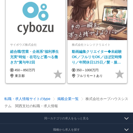
サイボウズ株式会社
株式会社トレンドクリエイト
総合職/営業・企画系*福利厚生
動画編集クリエイター◆未経験
充実*時短・在宅など選べる働
OK／フルリモOK／ほぼ定時帰
き方*賞与年2回
り／年間休日125日／髪・服・
ネイル自由／副業OK
450～850万円
350～1000万円
東京都
フルリモートあり
転職・求人情報サイトのtype
掲載企業一覧
株式会社ホープハウスシス
テム 関西支社の転職・求人情報
同一カテゴリの求人をもっと見る
職種から求人を探す