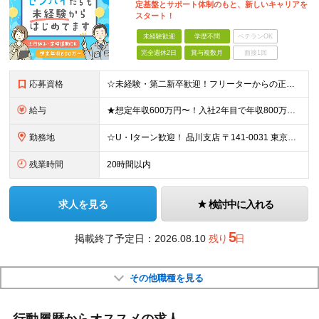
定基盤とサポート体制のもと、新しいキャリアを
スタート！
未経験歓迎
学歴不問
ベテランOK
完全週休2日
賞与複数月
面接1回
応募資格
☆未経験・第二新卒歓迎！フリーターからの正社員デビューも応援◎ ☆雇用形態、転職回数は一切不問です！ ◆普通自動車免許（AT限定可）をお持ちの方 ◆学歴不問 ★こんな方にピッタリ★ ・人とコミュニケーションを取るのが好きな方 ・仕事だけでなく、自分のプライベートも大切にしたい方 ・安定した経営基盤のある会社で、長くキャリアを築きたい方 ・チームワークを大切にし、周囲と協力して進められる方
給与
★想定年収600万円〜！入社2年目で年収800万円の実績あり ★経験者の方は月給30万円以上＆前給保証！ 月給27万円〜＋各種手当＋賞与年2回 ※これまでのご経験やスキルに応じて加給・優遇いたします ※試用期間3ヶ月あり。期間中は契約社員となり、給与・その他の待遇の差異はありません ※月給には固定残業代5万7000円〜/30時間分を含みます。超過分は別途全額支給 ◆活かせる資格…建築士・建築施工管理技士 【資格手当】 建築士：1級 5万円／ 2級 1万5,000円 建築施工管理技士：1級 2万5,000円 ／ 2級 1万円
勤務地
☆U・Iターン歓迎！ 品川支店 〒141-0031 東京都品川区西五反田8-1-14 最勝ビル 11F 横浜支店 〒141-0031 東京都品川区西五反田8-1-14 最勝ビル 11F 新潟支店 〒950-0087 新潟県新潟市中央区東大通2-1-20 ステーションプラザ新潟ビル 3F 金沢支店 〒920-0022 石川県金沢市北安江1-3-24 金沢フロントビル 5F 東海支店 〒453-0801 愛知県名古屋市中村区太閤3-1-18 LUCID SQUARE NAGOYA 12F 大阪支店 〒564-0063 大阪府吹田市江坂町1-13-41 江坂NKビル8F 神戸支店 〒564-0063 大阪府吹田市江坂町1-13-41 江坂NKビル8F 京都支店 〒604-8161 京都府京都市中京区饅頭屋町617 六角長谷ビル4F 岡山支店 〒700‐0826 岡山県岡山市北区磨屋町1-6 岡山磨屋町ビル 6F 福岡支店 〒810-0001 福岡県福岡市中央区天神3-4-7 天神旭ビル 4F ※転勤なし ※(変更の範囲)上記を除く当社関連勤務地
残業時間
20時間以内
求人を見る
検討中に入れる
5
掲載終了予定日：2026.08.10
残り
日
その他職種を見る