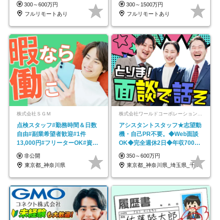
在宅勤務手当あり
円～／年休130日以上
300～600万円
300～1500万円
フルリモートあり
フルリモートあり
株式会社ＳＧＭ
株式会社ワールドコーポレーション 採用事業部【上場グループ】
点検スタッフ#勤務時間＆日数
アシスタントスタッフ★志望動
自由#副業希望者歓迎#1件
機・自己PR不要。◆Web面談
13,000円#フリーターOK#資格
OK◆完全週休2日◆年収700万
スキル不要
円可/p13
非公開
350～600万円
東京都_神奈川県
東京都_神奈川県_埼玉県_千葉県_大阪府…