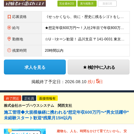
完全週休2日
賞与複数月
面接1回
応募資格
《せっかくなら、街に・歴史に残るシゴトをしませんか？》 ☆今までの雇用形態・転職回数は一切不問！ ◆普通自動車免許（AT限定可）をお持ちの方 ◆未経験・第二新卒OK・学歴不問 ★こんな方にピッタリ★ ・人とコミュニケーションを取るのが好きな方 ・仕事だけでなく、自分のプライベートも大切にしたい方 ・安定した経営基盤のある会社で、長くキャリアを築きたい方 ・チームワークを大切にし、周囲と協力して進められる方
給与
★想定年収600万円〜！入社2年目で年収800万円の実績あり ★経験者の方は月給30万円以上＆前給保証！ 月給27万円〜＋各種手当＋賞与年2回 ※これまでのご経験やスキルに応じて加給・優遇いたします ※試用期間3ヶ月あり。期間中は契約社員となり、給与・その他の待遇の差異はありません ※月給には固定残業代5万7000円〜/30時間分を含みます。超過分は別途全額支給 ◆活かせる資格・・建築士・建築施工管理技士 【資格手当】 建築士：1級5万円／2級1万5,000円 建築施工管理技士：1級2万5,000円／2級1万円
勤務地
☆U・Iターン歓迎！ 品川支店 〒141-0031 東京都品川区西五反田8-1-14 最勝ビル 11F 横浜支店 〒141-0031 東京都品川区西五反田8-1-14 最勝ビル 11F 新潟支店 〒950-0087 新潟県新潟市中央区東大通2-1-20 ステーションプラザ新潟ビル 3F 金沢支店 〒920-0022 石川県金沢市北安江1-3-24 金沢フロントビル 5F 東海支店 〒453-0801 愛知県名古屋市中村区太閤3-1-18 LUCID SQUARE NAGOYA 12F 大阪支店 〒564-0063 大阪府吹田市江坂町1-13-41 江坂NKビル8F 神戸支店 〒564-0063 大阪府吹田市江坂町1-13-41 江坂NKビル8F 京都支店 〒604-8161 京都府京都市中京区饅頭屋町617 六角長谷ビル4F 岡山支店 〒700‐0826 岡山県岡山市北区磨屋町1-6 岡山磨屋町ビル 6F 福岡支店 〒810-0001 福岡県福岡市中央区天神3-4-7 天神旭ビル 4F ※転勤なし ※(変更の範囲)上記を除く当社関連勤務地
残業時間
20時間以内
求人を見る
検討中に入れる
5
掲載終了予定日：2026.08.10
残り
日
終了間近
正社員
面接情報有
株式会社ホープハウスシステム 関西支社
施工管理◆大規模修繕に携われる*想定年収600万円〜*男女活躍中*
未経験スタート歓迎*残業月15H以内
建物も、人も、時間をかけて育てたいから。 安