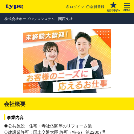
ログイン
会員登録
検討中(
0
)
MENU
株式会社ホープハウスシステム 関西支社
会社概要
事業内容
◆公共施設・住宅・寺社仏閣等のリフォーム業
◇建設業許可：国土交通大臣 許可（特-5） 第22807号