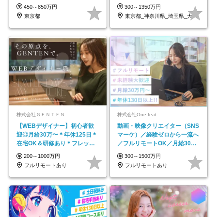
も充実♪/a
450～850万円
300～1350万円
東京都
東京都_神奈川県_埼玉県_大阪府_愛知県…
株式会社ＧＥＮＴＥＮ
株式会社One feat.
【WEBデザイナー】初⼼者歓
動画・映像クリエイター（SNS
迎◎⽉給30万〜＊年休125⽇＊
マーケ）／経験ゼロから一流へ
在宅OK＆研修あり＊フレック
／フルリモートOK／月給30万
ス
円～／年休130日以上
200～1000万円
300～1500万円
フルリモートあり
フルリモートあり