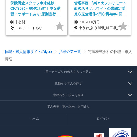
保険調査スタッフ◆未経験
管理事務 『楽々★フルリモート
OK*30代～60代活躍*丁寧な講
面談あり◇ホワイト企業認定受
習・サポートあり*原則直行直
賞◇完全週休2日◇賞与年2回
帰／全国募集・業務委託
/p13
非公開
350～600万円
フルリモートあり
東京都_神奈川県_埼玉県_千葉県_大阪府…
転職・求人情報サイトのtype
掲載企業一覧
電脳株式会社の転職・求人
情報
同一カテゴリの求人をもっと見る
職種から求人を探す
勤務地から求人を探す
求人掲載・利用規約・お問合せ
ホーム
ログイン