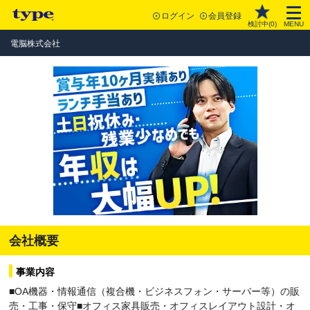
ログイン
会員登録
検討中(
0
)
MENU
電脳株式会社
会社概要
事業内容
■OA機器・情報通信（複合機・ビジネスフォン・サーバー等）の販
売・⼯事・保守■オフィス家具販売・オフィスレイアウト設計・オ