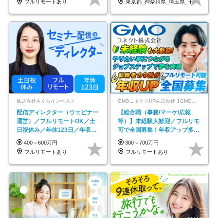
フルリモートあり
東京都_神奈川県_埼玉県_千葉県_大阪府…
株式会社さくらインベスト
GMOコネクトHR株式会社【GMOインターネットグループ】
配信ディレクター（ウェビナー
【総合職（事務/マーケ/広報
運営）／フルリモートOK／土
等）】未経験大歓迎／フルリモ
日祝休み／年休123日／年収
可で全国募集！年収アップ多数
600万円可
★年休最大130日★
400～600万円
300～700万円
フルリモートあり
フルリモートあり