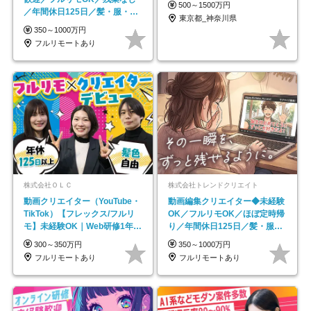
500～1500万円
／年間休日125日／髪・服・ネ
東京都_神奈川県
イル自由／研修充実で安心
350～1000万円
フルリモートあり
株式会社ＯＬＣ
株式会社トレンドクリエイト
動画クリエイター（YouTube・
動画編集クリエイター◆未経験
TikTok）【フレックス/フルリ
OK／フルリモOK／ほぼ定時帰
モ】未経験OK｜Web研修1年間
り／年間休日125日／髪・服・
｜副業OK
ネイル自由／副業OK
300～350万円
350～1000万円
フルリモートあり
フルリモートあり