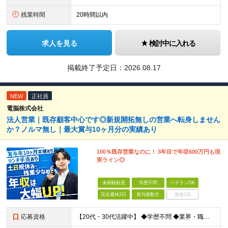
残業時間
20時間以内
求人を見る
検討中に入れる
掲載終了予定日：2026.08.17
NEW
正社員
電脳株式会社
法人営業｜既存顧客中心です◎新規開拓無しの営業へ転身しません
か？ノルマ無し｜最大賞与10ヶ月分の実績あり
100％既存営業なのに！ 3年目で年収600万円も現
実ライン◎
未経験歓迎
学歴不問
ベテランOK
完全週休2日
賞与複数月
面接1回
応募資格
【20代・30代活躍中】 ◆学歴不問 ◆業界・職種未経験OK ＼こんな方にぴったりです／ □ 飛び込みやテレアポなどの新規開拓に疲れてしまった □100％既存営業で、お客さまとじっくり信頼関係を築きたい □ 頑張りが正当に評価され、給与に還元される環境に行きたい □ 「稼ぎたい」という気持ちはあるが、今の自分に自信が持てない ※少しでも営業経験がある方は活かせます！