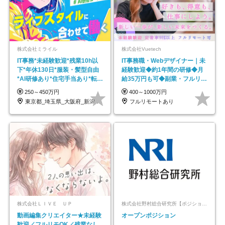
株式会社ミライル
株式会社Vuetech
IT事務*未経験歓迎*残業10h以
IT事務職・Webデザイナー｜未
下*年休130日*服装・髪型自由
経験歓迎◆約1年間の研修◆月
*AI研修あり*住宅手当あり*転勤
給35万円も可◆副業・フルリモ
なし
ート可◆年休126日
250～450万円
400～1000万円
東京都_埼玉県_大阪府_新潟県_福岡県
フルリモートあり
株式会社ＬＩＶＥ ＵＰ
株式会社野村総合研究所【ポジションマッチ登録】
動画編集クリエイター★未経験
オープンポジション
歓迎／フルリモOK／残業なし