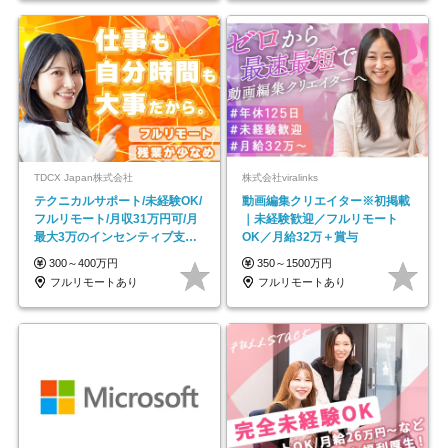
TDCX Japan株式会社
株式会社viralinks
テクニカルサポート/未経験OK/
動画編集クリエイター※初掲載
フルリモート/月収31万円可/月
｜未経験歓迎／フルリモート
最大3万のインセンティブ支給/
OK／月給32万＋賞与
平均年齢33歳
300～400万円
350～1500万円
フルリモートあり
フルリモートあり