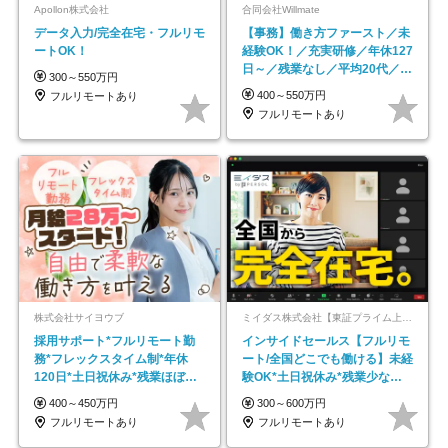
Apollon株式会社
合同会社Willmate
データ入力/完全在宅・フルリモ
【事務】働き方ファースト／未
ートOK！
経験OK！／充実研修／年休127
日～／残業なし／平均20代／リ
300～550万円
モートOK
400～550万円
フルリモートあり
フルリモートあり
株式会社サイヨウブ
ミイダス株式会社【東証プライム上場パーソルグループ】
採用サポート*フルリモート勤
インサイドセールス【フルリモ
務*フレックスタイム制*年休
ート/全国どこでも働ける】未経
120日*土日祝休み*残業ほぼな
験OK*土日祝休み*残業少なめ*
し*育児中社員8割以上
在宅勤務手当あり
400～450万円
300～600万円
フルリモートあり
フルリモートあり