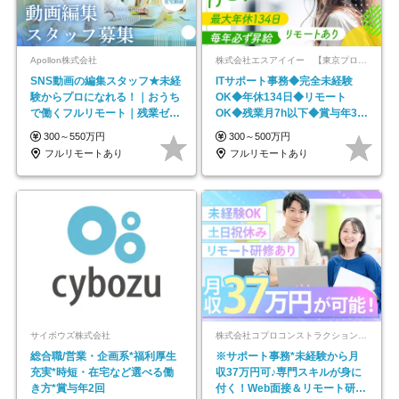
Apollon株式会社
株式会社エスアイイー 【東京プロマーケット上場】
SNS動画の編集スタッフ★未経
ITサポート事務◆完全未経験
験からプロになれる！｜おうち
OK◆年休134日◆リモート
で働くフルリモート｜残業ゼロ
OK◆残業月7h以下◆賞与年3回
で18時退勤◎
◆5年目まで必ず昇給
300～550万円
300～500万円
フルリモートあり
フルリモートあり
サイボウズ株式会社
株式会社コプロコンストラクション【東証プライム上場コプロ・ホールディングス子会社】
総合職/営業・企画系*福利厚生
※サポート事務*未経験から月
充実*時短・在宅など選べる働
収37万円可♪専門スキルが身に
き方*賞与年2回
付く！Web面接＆リモート研修