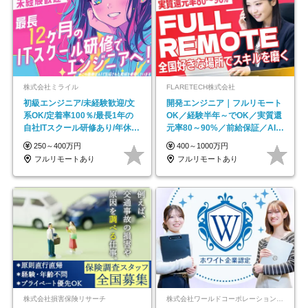
株式会社ミライル
FLARETECH株式会社
初級エンジニア/未経験歓迎/文
開発エンジニア｜フルリモート
系OK/定着率100％/最長1年の
OK／経験半年～でOK／実質還
自社ITスクール研修あり/年休
元率80～90%／前給保証／AI系
130日
など最先端案件多数
250～400万円
400～1000万円
フルリモートあり
フルリモートあり
株式会社損害保険リサーチ
株式会社ワールドコーポレーション 採用事業部【上場グループ】