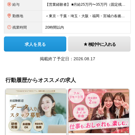
給与
【営業経験者】 ■⽉給25万円〜35万円（固定残業代含む）＋等級⼿当＋インセンティブ＋賞与年2回（昨年度実績最⼤10カ⽉分） ※固定残業代は残業の有無に関わらず、⽉20時間分：3万4000円〜4万7500円⽀給 ※20時間を超過した場合は別途残業代⽀給 ※試用期間6ヶ月（期間中の給与・待遇に差異なし） 【営業未経験者】 ■⽉給24万円〜35万円（固定残業代含む）＋等級⼿当＋インセンティブ＋賞与年2回（昨年度実績最⼤10カ⽉分） ※固定残業代は残業の有無に関わらず、⽉20時間分：3万2600円〜4万7500円⽀給 ※20時間を超過した場合は別途残業代⽀給 ※試用期間6ヶ月（期間中の給与・待遇に差異なし） ＼毎月インセンティブ支給／ 成果はインセンティブとして毎⽉の収⼊に反映。 新卒⼊社の先輩が3年⽬で年収90万円アップした例や、 異業界から転職した営業経験者が ⼊社3年で年収200万円アップした実績！ 提案機会の多さと、頑張りに応える 仕組みがあるからこそ、 納得感を持って収⼊アップを⽬指せます。
勤務地
＜東京・千葉・埼⽟・⼤阪・福岡・宮城の各拠点＞ ※勤務地は希望を考慮して決定します ※直⾏直帰OK ※転勤は基本的にありませんが、希望次第で別拠点への異動も可 ※全拠点オフィス内禁煙 ■東京本社 東京都豊島区⻄池袋3-1-13 ⻄池袋パークフロントビル3階 ■⼤阪⽀社 ⼤阪府⼤阪市中央区⼤⼿通3-1-2 エスリードビル⼤⼿通9階 ■千葉オフィス 千葉県千葉市中央区中央2-5-1 千葉中央ツインビル2号館1階 ■所沢オフィス 埼⽟県所沢市北中1-193-4 電脳第⼀ビル1階・2階 ■仙台⽀社 宮城県仙台市⻘葉区⼀番町1-8-1 HF仙台⼀番町ビルディング2階 ■福岡⽀社 福岡県福岡市中央区清川2-18-19 GRANDBASE天神南2階 (変更の範囲)上記を除く当社関連勤務地
残業時間
20時間以内
求人を見る
検討中に入れる
掲載終了予定日：2026.08.17
行動履歴からオススメの求人