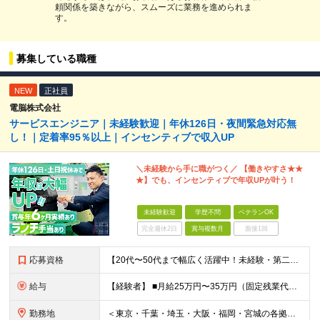
頼関係を築きながら、スムーズに業務を進められま
す。
募集している職種
NEW
正社員
電脳株式会社
サービスエンジニア｜未経験歓迎｜年休126日・夜間緊急対応無
し！｜定着率95％以上｜インセンティブで収入UP
＼未経験から手に職がつく／ 【働きやすさ★★
★】でも、インセンティブで年収UPが叶う！
未経験歓迎
学歴不問
ベテランOK
完全週休2日
賞与複数月
面接1回
応募資格
【20代〜50代まで幅広く活躍中！未経験・第二新卒歓迎】 ◎学歴不問／普通自動車免許（AT限定可）をお持ちの方 ＼こんな方にぴったりです／ □ 機械いじりやコツコツ丁寧な作業が好き □ 頑張りが収入に反映される環境でモチベーションを上げたい □ 安定した働き方のもと、長くキャリアを築きたい ※接客経験や何らかのメンテナンス経験、ITの基礎知識があれば活かせます！
給与
【経験者】 ■⽉給25万円〜35万円（固定残業代含む）＋等級⼿当＋インセンティブ＋賞与年2回（昨年度実績最⼤6カ⽉分） ※固定残業代は残業の有無に関わらず、⽉20時間分：3万4000円〜4万7500円⽀給 ※20時間を超過した場合は別途残業代⽀給 ※試用期間6ヶ月（期間中の給与・待遇に差異なし） 【未経験者】 ■⽉給24万円〜35万円（固定残業代含む）＋等級⼿当＋インセンティブ＋賞与年2回（昨年度実績最⼤6カ⽉分） ※固定残業代は残業の有無に関わらず、⽉20時間分：3万2600円〜4万7500円⽀給 ※20時間を超過した場合は別途残業代⽀給 ※試用期間6ヶ月（期間中の給与・待遇に差異なし） ＼賞与は昨年度実績最大6ヶ月分！／ インセンティブに加えて、 賞与もしっかり支給されるため 収入面の納得感を得ながら働けます。
勤務地
＜東京・千葉・埼⽟・⼤阪・福岡・宮城の各拠点＞ ※勤務地は希望を考慮して決定します ※直⾏直帰OK ※転勤は基本的にありませんが、希望次第で別拠点への異動も可 ※全拠点オフィス内禁煙 ■秋葉原オフィス 東京都千代田区神田佐久間町3-21-71 第一宮沢ビル2階 ■⼤阪⽀社 ⼤阪府⼤阪市中央区⼤⼿通3-1-2 エスリードビル⼤⼿通9階 ■千葉オフィス 千葉県千葉市中央区中央2-5-1 千葉中央ツインビル2号館1階 ■所沢オフィス 埼⽟県所沢市北中1-193-4 電脳第⼀ビル1階・2階 ■仙台⽀社 宮城県仙台市⻘葉区⼀番町1-8-1 HF仙台⼀番町ビルディング2階 ■福岡⽀社 福岡県福岡市中央区清川2-18-19 GRANDBASE天神南2階 ■横浜オフィス 神奈川県横浜市保土ケ谷区星川3-14-10 コーポ安藤101号室 (変更の範囲)上記を除く当社関連勤務地