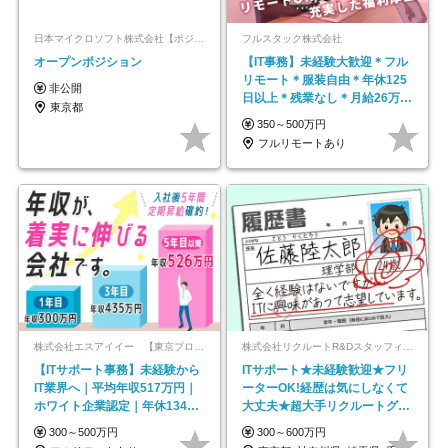
日本マイクロソフト株式会社【ポジションマッチ登録】
フルスタック株式会社
オープンポジション
【IT事務】未経験大歓迎＊フル
リモート＊服装自由＊年休125
非公開
日以上＊残業なし＊月給26万円
東京都
以上
350～500万円
フルリモートあり
株式会社エスアイイー 【東京プロマーケット上場】
株式会社リクルートR&Dスタッフィング【リクルートグループ】
【ITサポート事務】未経験から
ITサポート★未経験歓迎★フリ
IT業界へ｜平均年収517万円｜
ーターOK!経歴は気にしなくて
ホワイト企業認定｜年休134日
大丈夫★超大手リクルートグル
｜リモートOK
ープの正社員/sg
300～500万円
300～600万円