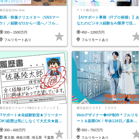
株式会社One feat.
ＦＴＣ株式会社
動画・映像クリエイター（SNSマー
【AIサポート事務（ITプロ候補）】
ケ）／経験ゼロから一流へ／フルリ
なたのビジネス経験をAI業界で活か
モートOK／月給30万円～／年休130
す◆IT未経験OK◆目指せるコンサル
300～1500万円
450～1200万円
日以上
フルリモートあり
フルリモートあり
株式会社リクルートR&Dスタッフィング【リ
株式会社ＣＯＲＥ ＣＯＤＥ
クルートグループ】
ITサポート★未経験歓迎★フリーター
Webデザイナー◆HP制作＊フルリモ
OK!経歴は気にしなくて大丈夫★超大
ート＆副業OK！年休128日／基本定
手リクルートグループの正社員/sg
時退社／動画編集
300～600万円
350～750万円
東京都_神奈川県_埼玉県_千葉県_大
フルリモートあり