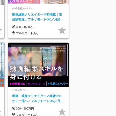
株式会社viralinks
あ
動画編集クリエイター※初掲載｜未
経験歓迎／フルリモートOK／月給32
万＋賞与
350～1500万円
フルリモートあり
合同会社AFE
動画・映像クリエイター／経験ゼロ
から一流へ／フルリモートOK／月給
25万円～／年休125日以上
300～800万円
フルリモートあり