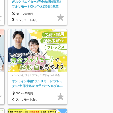
Webクリエイター#完全未経験歓迎#
フルリモートOK#年休130日#残業月
5h以下#全国募集#最大1年の研修
300～700万円
フルリモートあり
パーソルビジネスプロセスデザイン株式会
社 事業開発本部
レ
オンライン事務*フルリモート*フレッ
クス*土日祝休み*大手パーソルグルー
プ*オンライン面接*30～40代活躍中
300～450万円
フルリモートあり