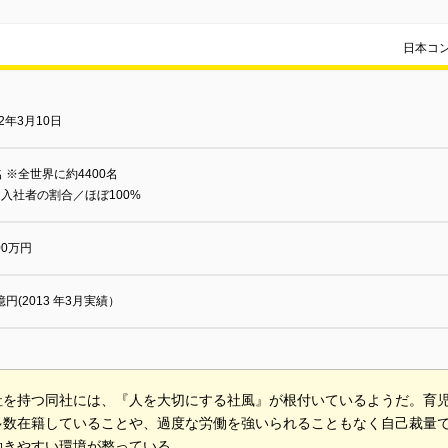
日本コ
92年3月10日
名 ※全世界に約4400名
入社者の割合／ほぼ100%
000万円
5億円(2013 年3月実績）
社を持つ同社には、『人を大切にする社風』が根付いているようだ。育
多数在籍していることや、過度な労働を強いられることもなく自己裁量
働きやすい環境が整っている。