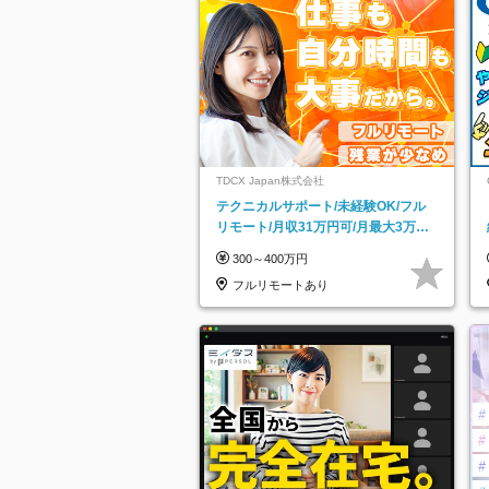
TDCX Japan株式会社
テクニカルサポート/未経験OK/フル
リモート/月収31万円可/月最大3万の
インセンティブ支給/平均年齢33歳
300～400万円
フルリモートあり