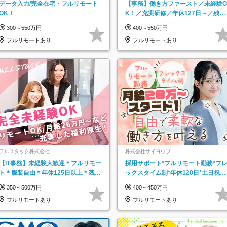
データ入力/完全在宅・フルリモート
【事務】働き方ファースト／未経験O
OK！
K！／充実研修／年休127日～／残業
なし／平均20代／リモートOK
300～550万円
400～550万円
フルリモートあり
フルリモートあり
フルスタック株式会社
株式会社サイヨウブ
【IT事務】未経験大歓迎＊フルリモー
採用サポート*フルリモート勤務*フ
ト＊服装自由＊年休125日以上＊残業
ックスタイム制*年休120日*土日祝休
なし＊月給26万円以上
み*残業ほぼなし*育児中社員8割以上
350～500万円
400～450万円
フルリモートあり
フルリモートあり