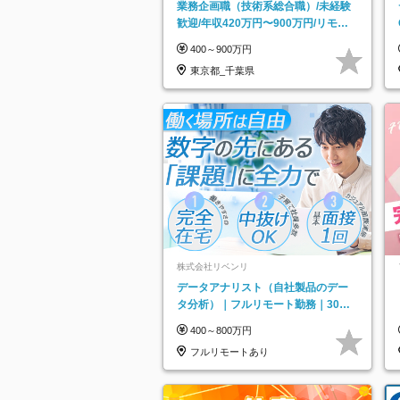
業務企画職（技術系総合職）/未経験
歓迎/年収420万円〜900万円/リモー
トフレックス可
400～900万円
東京都_千葉県
株式会社リベンリ
データアナリスト（自社製品のデー
タ分析）｜フルリモート勤務｜30代
～40代活躍｜残業少なめ｜子育て社
400～800万円
員多数活躍
フルリモートあり