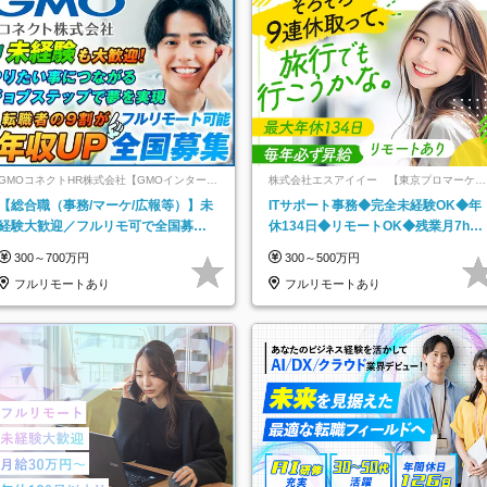
GMOコネクトHR株式会社【GMOインターネ
株式会社エスアイイー 【東京プロマーケッ
ットグループ】
ト上場】
【総合職（事務/マーケ/広報等）】未
ITサポート事務◆完全未経験OK◆年
経験大歓迎／フルリモ可で全国募
休134日◆リモートOK◆残業月7h以
集！年収アップ多数★年休最大130日
下◆賞与年3回◆5年目まで必ず昇給
300～700万円
300～500万円
★
フルリモートあり
フルリモートあり