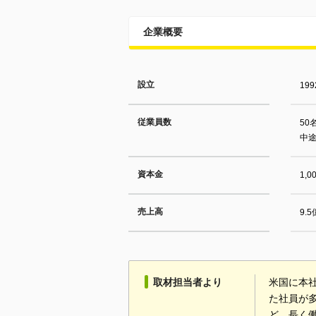
企業概要
設立
19
従業員数
50
中途
資本金
1,
売上高
9.
取材担当者より
米国に本
た社員が
ど、長く