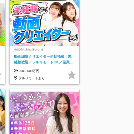
株式会社MiraiBeyond
動画編集クリエイター※初掲載｜未
経験歓迎／フルリモートOK／副業O
K
250～600万円
フルリモートあり