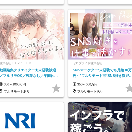
阪府…
株式会社ＬＩＶＥ ＵＰ
ゼロプライド株式会社
動画編集クリエイター★未経験歓迎
SNSマーケター*未経験でも月給30万
／フルリモOK／残業なし／年間休日
円～*フルリモート可*SNS好き歓迎*
125日／髪・服・ネイル自由／研修充
年休130日*有休取得率100%
350～1000万円
350～600万円
実で安心
フルリモートあり
フルリモートあり