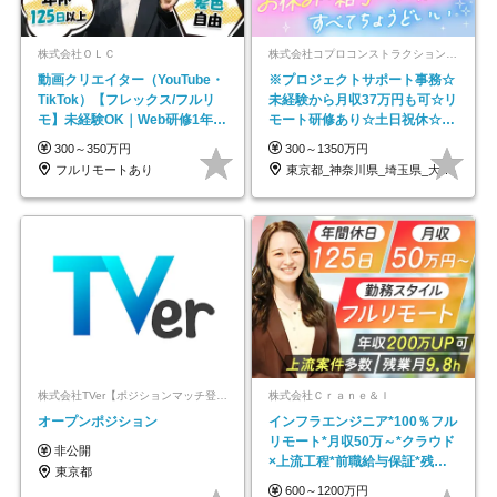
株式会社ＯＬＣ
株式会社コプロコンストラクション【東証プライム上場コプロ・ホールディングス子会社】
動画クリエイター（YouTube・
※プロジェクトサポート事務☆
TikTok）【フレックス/フルリ
未経験から月収37万円も可☆リ
モ】未経験OK｜Web研修1年間
モート研修あり☆土日祝休☆20
｜副業OK
代～30代活躍/b
300～350万円
300～1350万円
フルリモートあり
東京都_神奈川県_埼玉県_大阪府_愛知県…
株式会社TVer【ポジションマッチ登録】
株式会社Ｃｒａｎｅ＆Ｉ
オープンポジション
インフラエンジニア*100％フル
リモート*月収50万～*クラウド
非公開
×上流工程*前職給与保証*残業
東京都
月9.8h
600～1200万円