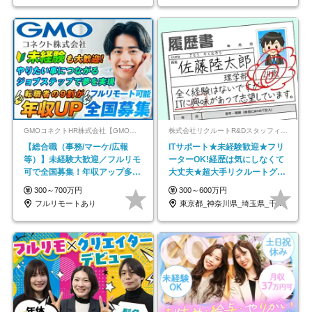
GMOコネクトHR株式会社【GMOインターネットグループ】
株式会社リクルートR&Dスタッフィング【リクルートグループ】
【総合職（事務/マーケ/広報
ITサポート★未経験歓迎★フリ
等）】未経験大歓迎／フルリモ
ーターOK!経歴は気にしなくて
可で全国募集！年収アップ多数
大丈夫★超大手リクルートグル
★年休最大130日★
ープの正社員/sg
300～700万円
300～600万円
フルリモートあり
東京都_神奈川県_埼玉県_千葉県_大阪府…