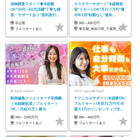
保険調査スタッフ◆未経験
カスタマーサポート*未経験歓
OK*30代～60代活躍*丁寧な講
迎*リモートOK*月27.7万可*賞
習・サポートあり*原則直行直
与年2回*転勤なし*連休
帰／全国募集・業務委託
OK/ZE010232
非公開
300～450万円
フルリモートあり
東京都_神奈川県_千葉県_大阪府_愛知県…
株式会社viralinks
TDCX Japan株式会社
動画編集クリエイター※初掲載
テクニカルサポート/未経験OK/
｜未経験歓迎／フルリモート
フルリモート/月収31万円可/月
OK／月給32万＋賞与
最大3万のインセンティブ支給/
平均年齢33歳
350～1500万円
300～400万円
フルリモートあり
フルリモートあり