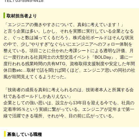
TEL / 03-5545-4418
取材担当者より
「エンジニアの働きやすさについて、真剣に考えています！」
と言う企業は多い。しかし、それを実際に実行している企業となる
と、ぐっと数は減ってくるだろう。株式会社ボールドはそんな状況
の中で、少し“やりすぎ”なぐらいにエンジニアへのフォロー体制を
整えている。項目ごとに分かれた考課シートによる透明な評価、月
に一度行われる社員同士の大型交流イベント『BOLDay』、週に一
度行われる残業時間の共有MTG、資格取得支援制度や安定した年間
休日数etc…取材で話を聞けば聞くほど、エンジニア思いの同社の社
風が垣間見えてくるようだった。
「技術者の成長を真剣に考えられるのは、技術者本人と所属する会
社であるボールドしかありえない」
企業としての強い思いは、設立から13年目を迎える今でも、社員の
定着率95％という実績に繋がっている。エンジニアが定年まで第一
線で活躍できる場所、それが今、目の前に広がっている。
募集している職種