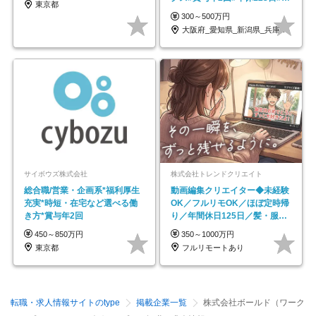
東京都
全週休2日制
300～500万円
大阪府_愛知県_新潟県_兵庫県_福岡県
サイボウズ株式会社
株式会社トレンドクリエイト
総合職/営業・企画系*福利厚生
動画編集クリエイター◆未経験
充実*時短・在宅など選べる働
OK／フルリモOK／ほぼ定時帰
き方*賞与年2回
り／年間休日125日／髪・服・
ネイル自由／副業OK
450～850万円
350～1000万円
東京都
フルリモートあり
転職・求人情報サイトのtype
掲載企業一覧
株式会社ボールド（ワーク