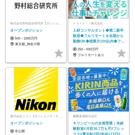
株式会社野村総合研究所【ポジションマッチ登録】
ｎｏｔａｒｉ株式会社
オープンポジション
人材コンサルタント◆第二新卒
歓迎◆フルリモート＆全国から
500～1500万円
勤務OK◆残業月10h以内◆フレ
東京都_神奈川県
ックス制
250～500万円
フルリモートあり
株式会社ニコン【ポジションマッチ登録】
麒麟麦酒株式会社
オープンポジション
キリンビールの企画営業｜未経
験歓迎#月収36.7万も可#フレッ
非公開
クス#賞与年2回#年休123日#完