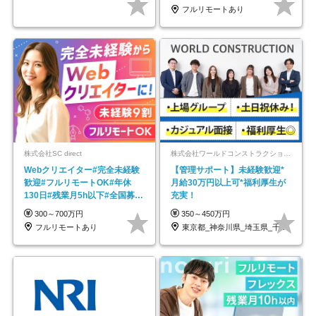
フルリモートあり
株式会社SC direct
株式会社ワールドコンストラクション 【東証一部】 (ワールドホールディングス・グループ)
Webクリエイター#完全未経験
【管理サポート】未経験歓迎*
歓迎#フルリモートOK#年休
月給30万円以上可*福利厚生が
130日#残業月5h以下#全国募集
充実！
#最大1年の研修
300～700万円
350～450万円
フルリモートあり
東京都_神奈川県_埼玉県_千葉県_大阪府…