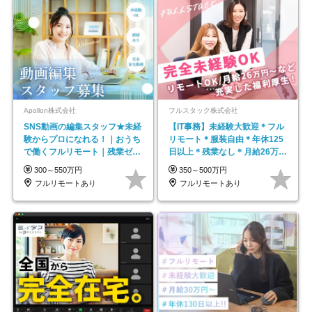
Apollon株式会社
フルスタック株式会社
SNS動画の編集スタッフ★未経
【IT事務】未経験大歓迎＊フル
験からプロになれる！｜おうち
リモート＊服装自由＊年休125
で働くフルリモート｜残業ゼロ
日以上＊残業なし＊月給26万円
で18時退勤◎
以上
300～550万円
350～500万円
フルリモートあり
フルリモートあり