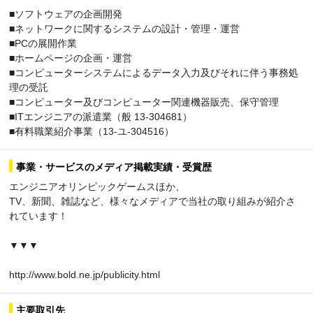
■ソフトウェアの企画開発
■ネットワークに関するシステムの設計・管理・運営
■PCの展開作業
■ホームページの企画・運営
■コンピューターシステムによるデータ入力及びそれに伴う事務処
理の受託
■コンピューター及びコンピューター関連機器販売、保守管理
■ITエンジニアの派遣業（般 13-304681）
■有料職業紹介事業（13-ユ-304516）
事業・サービスのメディア掲載実績・受賞歴
エンジニアオリンピックゲームスほか、
TV、新聞、雑誌など、様々なメディアで当社の取り組みが紹介さ
れています！
▼▼▼
http://www.bold.ne.jp/publicity.html
主要取引先