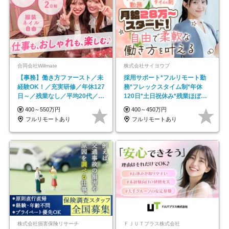
合同会社Willmate
株式会社サイヨウブ
【事務】働き方ファースト／未
採用サポート*フルリモート勤
経験OK！／充実研修／年休127
務*フレックスタイム制*年休
日～／残業なし／平均20代／リ
120日*土日祝休み*残業ほぼな
モートOK
し*育児中社員8割以上
400～550万円
400～450万円
フルリモートあり
フルリモートあり
株式会社損害保険リサーチ
ＦＪＵＴプラス株式会社