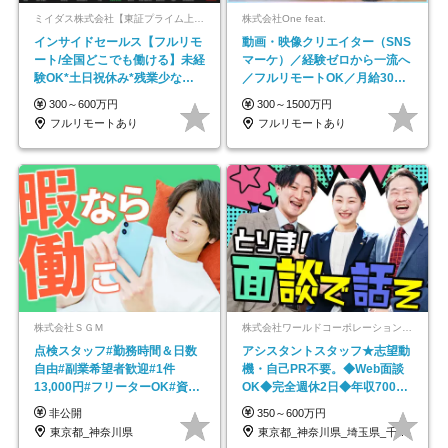
ミイダス株式会社【東証プライム上場パーソルグループ】
株式会社One feat.
インサイドセールス【フルリモ
動画・映像クリエイター（SNS
ート/全国どこでも働ける】未経
マーケ）／経験ゼロから一流へ
験OK*土日祝休み*残業少なめ*
／フルリモートOK／月給30万
在宅勤務手当あり
円～／年休130日以上
300～600万円
300～1500万円
フルリモートあり
フルリモートあり
株式会社ＳＧＭ
株式会社ワールドコーポレーション 採用事業部【上場グループ】
点検スタッフ#勤務時間＆日数
アシスタントスタッフ★志望動
自由#副業希望者歓迎#1件
機・自己PR不要。◆Web面談
13,000円#フリーターOK#資格
OK◆完全週休2日◆年収700万
スキル不要
円可/p13
非公開
350～600万円
東京都_神奈川県
東京都_神奈川県_埼玉県_千葉県_大阪府…