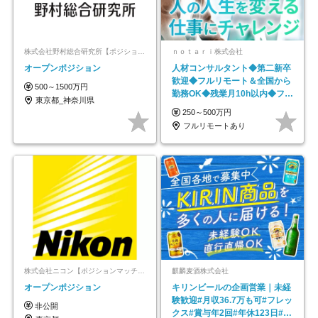
株式会社野村総合研究所【ポジションマッチ登録】
ｎｏｔａｒｉ株式会社
オープンポジション
人材コンサルタント◆第二新卒
歓迎◆フルリモート＆全国から
500～1500万円
勤務OK◆残業月10h以内◆フレ
東京都_神奈川県
ックス制
250～500万円
フルリモートあり
株式会社ニコン【ポジションマッチ登録】
麒麟麦酒株式会社
オープンポジション
キリンビールの企画営業｜未経
験歓迎#月収36.7万も可#フレッ
非公開
クス#賞与年2回#年休123日#完