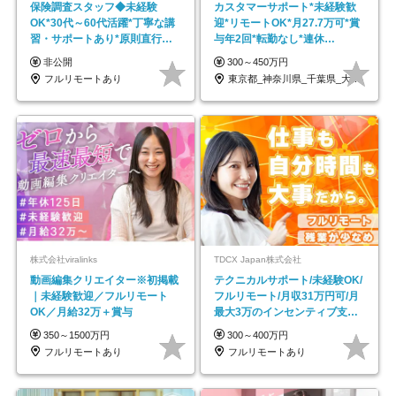
保険調査スタッフ◆未経験
カスタマーサポート*未経験歓
OK*30代～60代活躍*丁寧な講
迎*リモートOK*月27.7万可*賞
習・サポートあり*原則直行直
与年2回*転勤なし*連休
帰／全国募集・業務委託
OK/ZE010232
非公開
300～450万円
フルリモートあり
東京都_神奈川県_千葉県_大阪府_愛知県…
株式会社viralinks
TDCX Japan株式会社
動画編集クリエイター※初掲載
テクニカルサポート/未経験OK/
｜未経験歓迎／フルリモート
フルリモート/月収31万円可/月
OK／月給32万＋賞与
最大3万のインセンティブ支給/
平均年齢33歳
350～1500万円
300～400万円
フルリモートあり
フルリモートあり