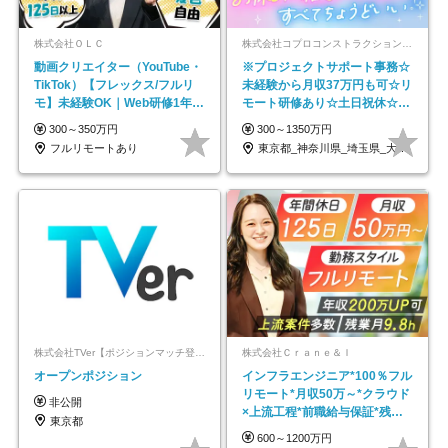
株式会社ＯＬＣ
株式会社コプロコンストラクション【東証プライム上場コプロ・ホールディングス子会社】
動画クリエイター（YouTube・
※プロジェクトサポート事務☆
TikTok）【フレックス/フルリ
未経験から月収37万円も可☆リ
モ】未経験OK｜Web研修1年間
モート研修あり☆土日祝休☆20
｜副業OK
代～30代活躍/b
300～350万円
300～1350万円
フルリモートあり
東京都_神奈川県_埼玉県_大阪府_愛知県…
株式会社TVer【ポジションマッチ登録】
株式会社Ｃｒａｎｅ＆Ｉ
オープンポジション
インフラエンジニア*100％フル
リモート*月収50万～*クラウド
非公開
×上流工程*前職給与保証*残業
東京都
月9.8h
600～1200万円