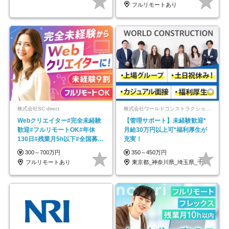
フルリモートあり
株式会社SC direct
株式会社ワールドコンストラクション 【東証一部】 (ワールドホールディングス・グループ)
Webクリエイター#完全未経験
【管理サポート】未経験歓迎*
歓迎#フルリモートOK#年休
月給30万円以上可*福利厚生が
130日#残業月5h以下#全国募集
充実！
#最大1年の研修
300～700万円
350～450万円
フルリモートあり
東京都_神奈川県_埼玉県_千葉県_大阪府…