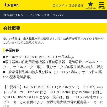
ログイン
会員登録
検討中(
0
)
MENU
株式会社グレン・ディンプレックス・ジャパン
会社概要
※この情報は、求人掲載当時の情報です。現在は内容が変更されている場合が
ございますのでご注意ください。
事業内容
■アイルランドGLEN DIMPLEX LTD.の日本法人
■暖房器等の住宅用設備機器（蓄熱暖房器、電気暖炉、パネルヒー
ター、オイルヒーター等）、及びポータブル暖房製品の輸入・販売
■一般家電製品等の輸入及び販売（ヨーロッパ製のデザイン性の高
い小型家電製品等）
【主要株主】 GLEN DIMPLEX LTD.(アイルランド) ※イギリスの
トップメーカーDimplex 社と、GLEN Electric 社が1973年に合併し
てGLEN DIMPLEX LTD.となる。現在は、他ヨーロッパ各地のトッ
プメーカーとの合併により、世界で最大級の電気暖房器メーカーに