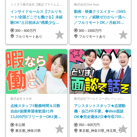
ミイダス株式会社【東証プライム上場パーソルグループ】
株式会社One feat.
インサイドセールス【フルリモ
動画・映像クリエイター（SNS
ート/全国どこでも働ける】未経
マーケ）／経験ゼロから一流へ
験OK*土日祝休み*残業少なめ*
／フルリモートOK／月給30万
在宅勤務手当あり
円～／年休130日以上
300～600万円
300～1500万円
フルリモートあり
フルリモートあり
株式会社ＳＧＭ
株式会社ワールドコーポレーション 採用事業部【上場グループ】
点検スタッフ#勤務時間＆日数
アシスタントスタッフ★志望動
自由#副業希望者歓迎#1件
機・自己PR不要。◆Web面談
13,000円#フリーターOK#資格
OK◆完全週休2日◆年収700万
スキル不要
円可/p13
非公開
350～600万円
東京都_神奈川県
東京都_神奈川県_埼玉県_千葉県_大阪府…