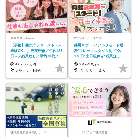
合同会社Willmate
株式会社サイヨウブ
【事務】働き方ファースト／未
採用サポート*フルリモート勤
経験OK！／充実研修／年休127
務*フレックスタイム制*年休
日～／残業なし／平均20代／リ
120日*土日祝休み*残業ほぼな
モートOK
し*育児中社員8割以上
400～550万円
400～450万円
フルリモートあり
フルリモートあり
株式会社損害保険リサーチ
ＦＪＵＴプラス株式会社