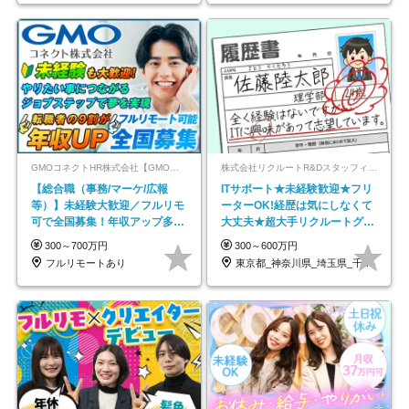
GMOコネクトHR株式会社【GMOインターネットグループ】
株式会社リクルートR&Dスタッフィング【リクルートグループ】
【総合職（事務/マーケ/広報
ITサポート★未経験歓迎★フリ
等）】未経験大歓迎／フルリモ
ーターOK!経歴は気にしなくて
可で全国募集！年収アップ多数
大丈夫★超大手リクルートグル
★年休最大130日★
ープの正社員/sg
300～700万円
300～600万円
フルリモートあり
東京都_神奈川県_埼玉県_千葉県_大阪府…