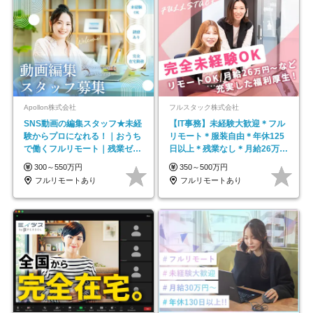
Apollon株式会社
フルスタック株式会社
SNS動画の編集スタッフ★未経
【IT事務】未経験大歓迎＊フル
験からプロになれる！｜おうち
リモート＊服装自由＊年休125
で働くフルリモート｜残業ゼロ
日以上＊残業なし＊月給26万円
で18時退勤◎
以上
300～550万円
350～500万円
フルリモートあり
フルリモートあり