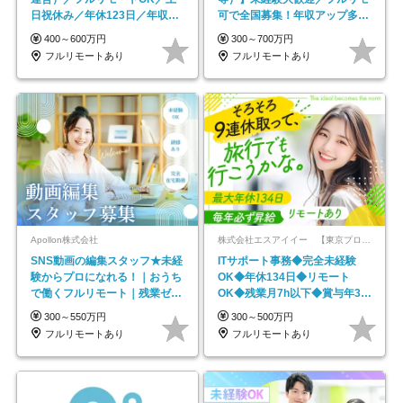
日祝休み／年休123日／年収
可で全国募集！年収アップ多数
600万円可
★年休最大130日★
400～600万円
300～700万円
フルリモートあり
フルリモートあり
Apollon株式会社
株式会社エスアイイー 【東京プロマーケット上場】
SNS動画の編集スタッフ★未経
ITサポート事務◆完全未経験
験からプロになれる！｜おうち
OK◆年休134日◆リモート
で働くフルリモート｜残業ゼロ
OK◆残業月7h以下◆賞与年3回
で18時退勤◎
◆5年目まで必ず昇給
300～550万円
300～500万円
フルリモートあり
フルリモートあり