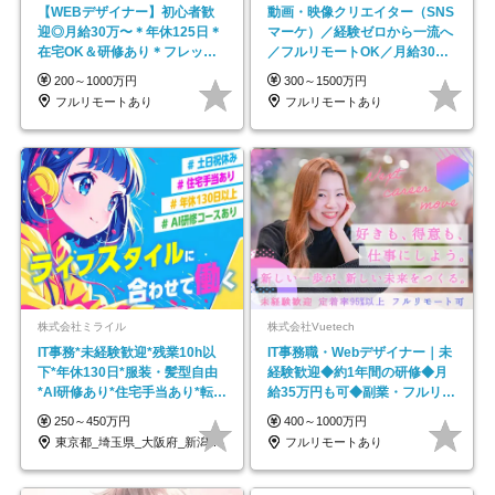
【WEBデザイナー】初⼼者歓
動画・映像クリエイター（SNS
迎◎⽉給30万〜＊年休125⽇＊
マーケ）／経験ゼロから一流へ
在宅OK＆研修あり＊フレック
／フルリモートOK／月給30万
ス
円～／年休130日以上
200～1000万円
300～1500万円
フルリモートあり
フルリモートあり
株式会社ミライル
株式会社Vuetech
IT事務*未経験歓迎*残業10h以
IT事務職・Webデザイナー｜未
下*年休130日*服装・髪型自由
経験歓迎◆約1年間の研修◆月
*AI研修あり*住宅手当あり*転勤
給35万円も可◆副業・フルリモ
なし
ート可◆年休126日
250～450万円
400～1000万円
東京都_埼玉県_大阪府_新潟県_福岡県
フルリモートあり