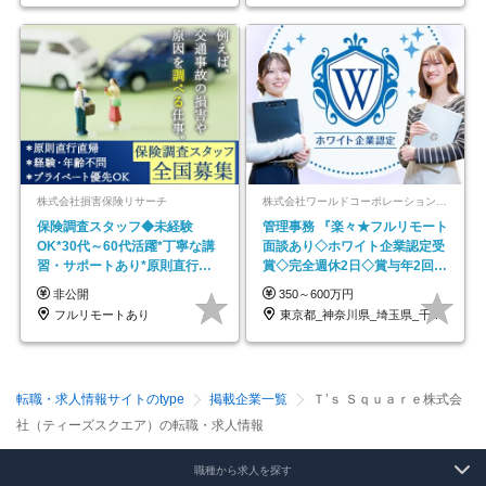
株式会社損害保険リサーチ
株式会社ワールドコーポレーション 採用事業部【上場グループ】
保険調査スタッフ◆未経験
管理事務 『楽々★フルリモート
OK*30代～60代活躍*丁寧な講
面談あり◇ホワイト企業認定受
習・サポートあり*原則直行直
賞◇完全週休2日◇賞与年2回
帰／全国募集・業務委託
/p13
非公開
350～600万円
フルリモートあり
東京都_神奈川県_埼玉県_千葉県_大阪府…
転職・求人情報サイトのtype
掲載企業一覧
Ｔ’ｓ Ｓｑｕａｒｅ株式会
社（ティーズスクエア）の転職・求人情報
職種から求人を探す