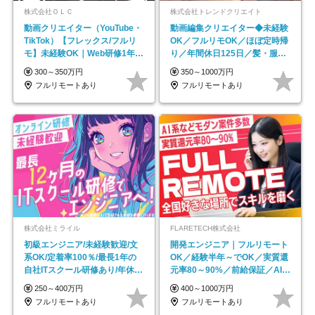
株式会社ＯＬＣ
株式会社トレンドクリエイト
動画クリエイター（YouTube・
動画編集クリエイター◆未経験
TikTok）【フレックス/フルリ
OK／フルリモOK／ほぼ定時帰
モ】未経験OK｜Web研修1年間
り／年間休日125日／髪・服・
｜副業OK
ネイル自由／副業OK
300～350万円
350～1000万円
フルリモートあり
フルリモートあり
株式会社ミライル
FLARETECH株式会社
初級エンジニア/未経験歓迎/文
開発エンジニア｜フルリモート
系OK/定着率100％/最長1年の
OK／経験半年～でOK／実質還
自社ITスクール研修あり/年休
元率80～90%／前給保証／AI系
130日
など最先端案件多数
250～400万円
400～1000万円
フルリモートあり
フルリモートあり