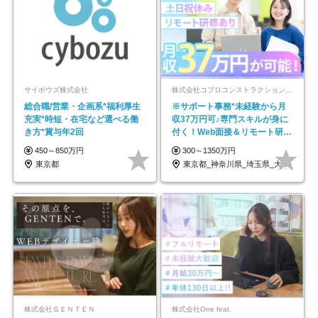
サイボウズ株式会社
株式会社コプロコンストラクション【東証プライム上場コプロ・ホールディングス子会社】
総合職/営業・企画系*福利厚生
※サポート事務*未経験から月
充実*時短・在宅など選べる働
収37万円可♪専門スキルが身に
き方*賞与年2回
付く！Web面接＆リモート研修
も充実♪/a
450～850万円
300～1350万円
東京都
東京都_神奈川県_埼玉県_大阪府_愛知県…
株式会社ＧＥＮＴＥＮ
株式会社One feat.