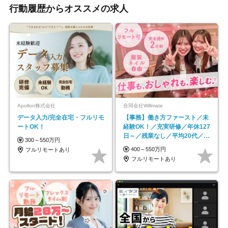
行動履歴からオススメの求人
Apollon株式会社
合同会社Willmate
データ入力/完全在宅・フルリモ
【事務】働き方ファースト／未
ートOK！
経験OK！／充実研修／年休127
日～／残業なし／平均20代／リ
300～550万円
モートOK
400～550万円
フルリモートあり
フルリモートあり