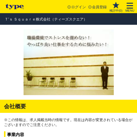
ログイン
会員登録
検討中(
0
)
MENU
Ｔ’ｓ Ｓｑｕａｒｅ株式会社（ティーズスクエア）
会社概要
※この情報は、求人掲載当時の情報です。現在は内容が変更されている場合が
ございますのでご注意ください。
事業内容