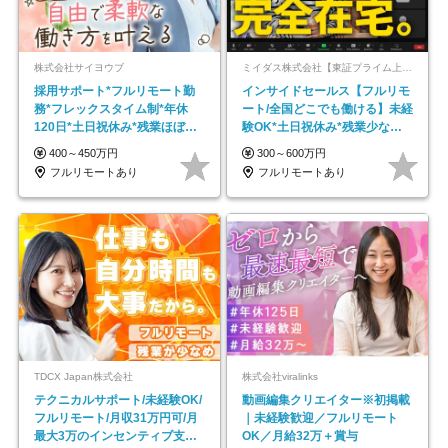
株式会社サイヨウブ
ミイダス株式会社【東証プライム上場パーソルグループ】
採用サポート*フルリモート勤
インサイドセールス【フルリモ
務*フレックスタイム制*年休
ート/全国どこでも働ける】未経
120日*土日祝休み*残業ほぼな
験OK*土日祝休み*残業少なめ*
し*育児中社員8割以上
在宅勤務手当あり
400～450万円
300～600万円
フルリモートあり
フルリモートあり
TDCX Japan株式会社
株式会社viralinks
テクニカルサポート/未経験OK/
動画編集クリエイター※初掲載
フルリモート/月収31万円可/月
｜未経験歓迎／フルリモート
最大3万のインセンティブ支給/
OK／月給32万＋賞与