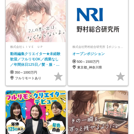
株式会社ＬＩＶＥ ＵＰ
株式会社野村総合研究所【ポジションマッチ登録】
動画編集クリエイター★未経験
オープンポジション
歓迎／フルリモOK／残業なし
500～1500万円
／年間休日125日／髪・服・ネ
東京都_神奈川県
イル自由／研修充実で安心
350～1000万円
フルリモートあり