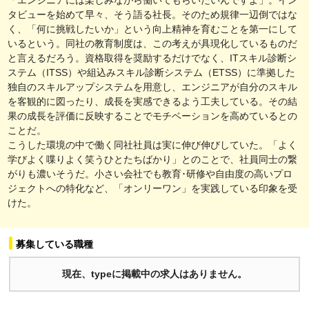
タビューを始めて早々、そう語る社長。そのため規律一辺倒ではな
く、「何に挑戦したいか」という向上精神を育むことを第一にして
いるという。同社の教育制度は、この考えが具現化しているものだ
と言えるだろう。資格取得を奨励するだけでなく、ITスキル診断シ
ステム（ITSS）や組込みスキル診断システム（ETSS）に準拠した
独自のスキルアップシステムを用意し、エンジニアが自分のスキル
を客観的に図ったり、成長を実感できるよう工夫している。その結
果の成長を評価に反映することでモチベーションを高めているとの
ことだ。
こうした環境の中で働く同社社員は実に伸び伸びしていた。「よく
学びよく喋りよく笑うひとたちばかり」とのことで、社員同士の繋
がりも濃いそうだ。小さい会社でも教育･研修や自由度の高いプロ
ジェクトへの特化など、「オンリーワン」を実践している印象を受
けた。
募集している職種
現在、typeに掲載中の求人はありません。