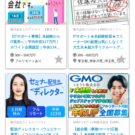
株式会社エスアイイー 【東京プロマーケット上場】
株式会社リクルートR&Dスタッフィング【リクルートグループ】
【ITサポート事務】未経験から
ITサポート★未経験歓迎★フリ
IT業界へ｜平均年収517万円｜
ーターOK!経歴は気にしなくて
ホワイト企業認定｜年休134日
大丈夫★超大手リクルートグル
｜リモートOK
ープの正社員/sg
300～500万円
300～600万円
フルリモートあり
東京都_神奈川県_埼玉県_千葉県_大阪府…
株式会社さくらインベスト
GMOコネクトHR株式会社【GMOインターネットグループ】
配信ディレクター（ウェビナー
【総合職（事務/マーケ/広報
運営）／フルリモートOK／土
等）】未経験大歓迎／フルリモ