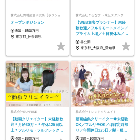
株式会社野村総合研究所【ポジションマッチ登録】
株式会社ぐるなび （東証スタンダード上場）
オープンポジション
【WEB集客プランナー】未経
験歓迎／フルリモートメイン／
500～1500万円
プライム上場／土日祝休み／東
東京都_神奈川県
京・大阪・名古屋
非公開
東京都_大阪府_愛知県
株式会社SUNRISE
株式会社トレンドクリエイト
【動画クリエイター】未経験歓
動画編集クリエイター◆未経験
迎＊月給30万～＊年休125日以
OK／フルリモOK／ほぼ定時帰
上＊フルリモ・フルフレックス
り／年間休日125日／髪・服・
◆10名の採用が決定◆
ネイル自由／副業OK
400～1500万円
350～1000万円