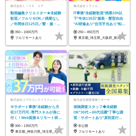
株式会社ＬＩＶＥ ＵＰ
株式会社ミライル
動画編集クリエイター★未経験
IT事務*未経験歓迎*残業10h以
歓迎／フルリモOK／残業なし
下*年休130日*服装・髪型自由
／年間休日125日／髪・服・ネ
*AI研修あり*住宅手当あり*転勤
イル自由／研修充実で安心
なし
350～1000万円
250～450万円
フルリモートあり
東京都_埼玉県_大阪府_新潟県_福岡県
株式会社コプロコンストラクション【東証プライム上場コプロ・ホールディングス子会社】
株式会社損害保険リサーチ
※サポート事務*未経験から月
保険調査スタッフ◆未経験
収37万円可♪専門スキルが身に
OK*30代～60代活躍*丁寧な講
付く！Web面接＆リモート研修
習・サポートあり*原則直行直
も充実♪/a
帰／全国募集・業務委託
300～1350万円
非公開
東京都_神奈川県_埼玉県_大阪府_愛知県…
フルリモートあり