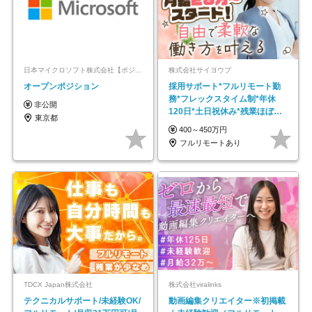
日本マイクロソフト株式会社【ポジションマッチ登録】
株式会社サイヨウブ
オープンポジション
採用サポート*フルリモート勤
務*フレックスタイム制*年休
非公開
120日*土日祝休み*残業ほぼな
東京都
し*育児中社員8割以上
400～450万円
フルリモートあり
TDCX Japan株式会社
株式会社viralinks
テクニカルサポート/未経験OK/
動画編集クリエイター※初掲載