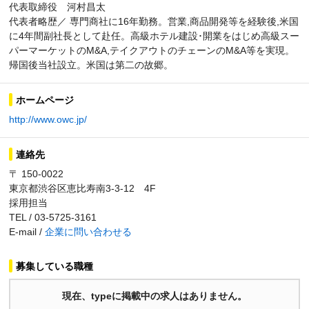
代表取締役 河村昌太
代表者略歴／ 専門商社に16年勤務。営業,商品開発等を経験後,米国
に4年間副社長として赴任。高級ホテル建設･開業をはじめ高級スー
パーマーケットのM&A,テイクアウトのチェーンのM&A等を実現。
帰国後当社設立。米国は第二の故郷。
ホームページ
http://www.owc.jp/
連絡先
〒 150-0022
東京都渋谷区恵比寿南3-3-12 4F
採用担当
TEL / 03-5725-3161
E-mail /
企業に問い合わせる
募集している職種
現在、typeに掲載中の求人はありません。