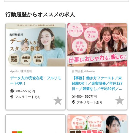
行動履歴からオススメの求人
Apollon株式会社
合同会社Willmate
データ入力/完全在宅・フルリモ
【事務】働き方ファースト／未
ートOK！
経験OK！／充実研修／年休127
日～／残業なし／平均20代／リ
300～550万円
モートOK
400～550万円
フルリモートあり
フルリモートあり