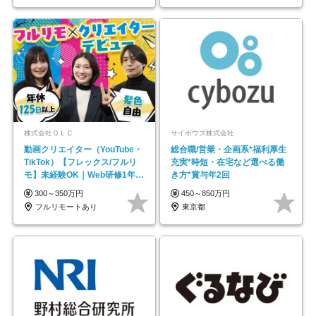
株式会社ＯＬＣ
サイボウズ株式会社
動画クリエイター（YouTube・
総合職/営業・企画系*福利厚生
TikTok）【フレックス/フルリ
充実*時短・在宅など選べる働
モ】未経験OK｜Web研修1年間
き方*賞与年2回
｜副業OK
300～350万円
450～850万円
フルリモートあり
東京都