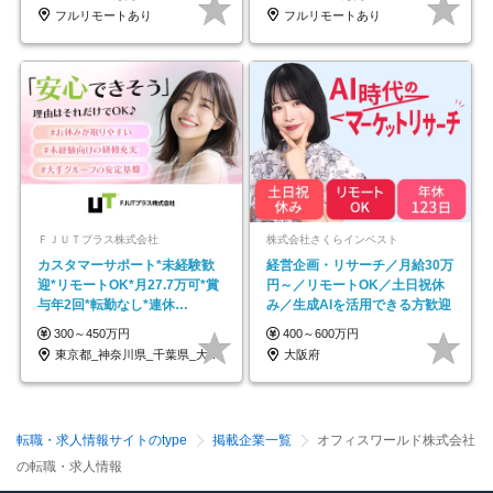
フルリモートあり
フルリモートあり
ＦＪＵＴプラス株式会社
株式会社さくらインベスト
カスタマーサポート*未経験歓
経営企画・リサーチ／月給30万
迎*リモートOK*月27.7万可*賞
円～／リモートOK／土日祝休
与年2回*転勤なし*連休
み／生成AIを活用できる方歓迎
OK/ZE010232
300～450万円
400～600万円
東京都_神奈川県_千葉県_大阪府_愛知県…
大阪府
転職・求人情報サイトのtype
掲載企業一覧
オフィスワールド株式会社
の転職・求人情報