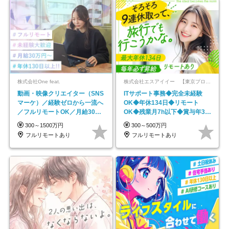
株式会社One feat.
株式会社エスアイイー 【東京プロマーケット上場】
動画・映像クリエイター（SNS
ITサポート事務◆完全未経験
マーケ）／経験ゼロから一流へ
OK◆年休134日◆リモート
／フルリモートOK／月給30万
OK◆残業月7h以下◆賞与年3回
円～／年休130日以上
◆5年目まで必ず昇給
300～1500万円
300～500万円
フルリモートあり
フルリモートあり