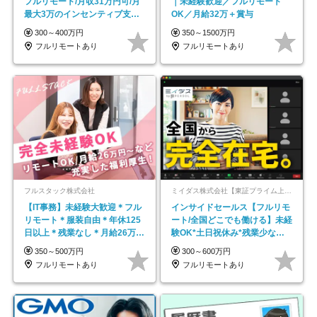
フルリモート/月収31万円可/月
｜未経験歓迎／フルリモート
最大3万のインセンティブ支給/
OK／月給32万＋賞与
平均年齢33歳
300～400万円
350～1500万円
フルリモートあり
フルリモートあり
フルスタック株式会社
ミイダス株式会社【東証プライム上場パーソルグループ】
【IT事務】未経験大歓迎＊フル
インサイドセールス【フルリモ
リモート＊服装自由＊年休125
ート/全国どこでも働ける】未経
日以上＊残業なし＊月給26万円
験OK*土日祝休み*残業少なめ*
以上
在宅勤務手当あり
350～500万円
300～600万円
フルリモートあり
フルリモートあり