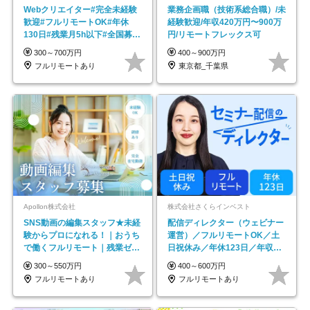
Webクリエイター#完全未経験
業務企画職（技術系総合職）/未
歓迎#フルリモートOK#年休
経験歓迎/年収420万円〜900万
130日#残業月5h以下#全国募集
円/リモートフレックス可
#最大1年の研修
300～700万円
400～900万円
フルリモートあり
東京都_千葉県
Apollon株式会社
株式会社さくらインベスト
SNS動画の編集スタッフ★未経
配信ディレクター（ウェビナー
験からプロになれる！｜おうち
運営）／フルリモートOK／土
で働くフルリモート｜残業ゼロ
日祝休み／年休123日／年収
で18時退勤◎
600万円可
300～550万円
400～600万円
フルリモートあり
フルリモートあり