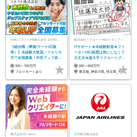
GMOコネクトHR株式会社【GMOインターネットグループ】
株式会社リクルートR&Dスタッフィング【リクルートグループ】
【総合職（事務/マーケ/広報
ITサポート★未経験歓迎★フリ
等）】未経験大歓迎／フルリモ
ーターOK!経歴は気にしなくて
可で全国募集！年収アップ多数
大丈夫★超大手リクルートグル
★年休最大130日★
ープの正社員/sg
300～700万円
300～600万円
フルリモートあり
東京都_神奈川県_埼玉県_千葉県_大阪府…
株式会社SC direct
日本航空株式会社