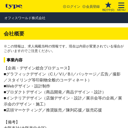
ログイン
会員登録
検討中(
0
)
MENU
オフィスワールド株式会社
会社概要
※この情報は、求人掲載当時の情報です。現在は内容が変更されている場合が
ございますのでご注意ください。
事業内容
【企画・デザイン総合プロデュース】
■グラフィックデザイン（C.I／V.I／B.I／パッケージ／広告／撮影
／スタイリング等印刷物全般のコーディネート）
■Webデザイン・設計制作
■プロダクトデザイン（商品開発／商品デザイン・設計）
■インテリアデザイン（店舗デザイン・設計／展示会等の企画／展
示会のデザイン・施工）
■店頭マーケティング／推奨販売／陳列応援／販売応援
【備考】