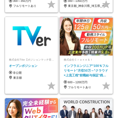
300～350万円
300～1350万円
フルリモートあり
東京都_神奈川県_埼玉県_大阪府_愛知県…
株式会社TVer【ポジションマッチ登録】
株式会社Ｃｒａｎｅ＆Ｉ
オープンポジション
インフラエンジニア*100％フル
リモート*月収50万～*クラウド
非公開
×上流工程*前職給与保証*残業
東京都
月9.8h
600～1200万円
フルリモートあり