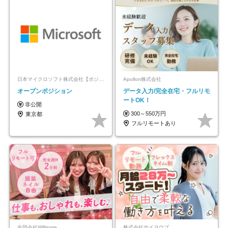
日本マイクロソフト株式会社【ポジションマッチ登録】
Apollon株式会社
オープンポジション
データ入力/完全在宅・フルリモ
ートOK！
非公開
300～550万円
東京都
フルリモートあり
合同会社Willmate
株式会社サイヨウブ