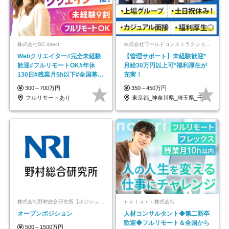
株式会社SC direct
株式会社ワールドコンストラクション 【東証一部】 (ワールドホールディングス・グループ)
Webクリエイター#完全未経験
【管理サポート】未経験歓迎*
歓迎#フルリモートOK#年休
月給30万円以上可*福利厚生が
130日#残業月5h以下#全国募集
充実！
#最大1年の研修
300～700万円
350～450万円
フルリモートあり
東京都_神奈川県_埼玉県_千葉県_大阪府…
株式会社野村総合研究所【ポジションマッチ登録】
ｎｏｔａｒｉ株式会社
オープンポジション
人材コンサルタント◆第二新卒
歓迎◆フルリモート＆全国から
500～1500万円