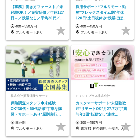
【事務】働き方ファースト／未
採用サポート*フルリモート勤
経験OK！／充実研修／年休127
務*フレックスタイム制*年休
日～／残業なし／平均20代／リ
120日*土日祝休み*残業ほぼな
モートOK
し*育児中社員8割以上
400～550万円
400～450万円
フルリモートあり
フルリモートあり
株式会社損害保険リサーチ
ＦＪＵＴプラス株式会社
保険調査スタッフ◆未経験
カスタマーサポート*未経験歓
OK*30代～60代活躍*丁寧な講
迎*リモートOK*月27.7万可*賞
習・サポートあり*原則直行直
与年2回*転勤なし*連休
帰／全国募集・業務委託
OK/ZE010232
非公開
300～450万円
フルリモートあり
東京都_神奈川県_千葉県_大阪府_愛知県…