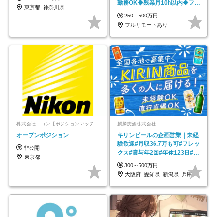
勤務OK◆残業月10h以内◆フレ
東京都_神奈川県
ックス制
250～500万円
フルリモートあり
株式会社ニコン【ポジションマッチ登録】
麒麟麦酒株式会社
オープンポジション
キリンビールの企画営業｜未経
験歓迎#月収36.7万も可#フレッ
非公開
クス#賞与年2回#年休123日#完
東京都
全週休2日制
300～500万円
大阪府_愛知県_新潟県_兵庫県_福岡県