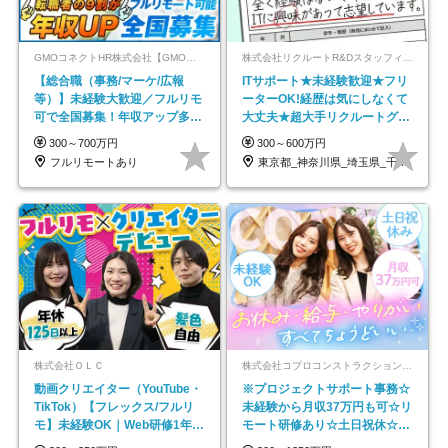
GMOコネクトHR株式会社【GMOインターネットグループ】
株式会社リクルートR&Dスタッフィング【リクルートグループ】
【総合職（事務/マーケ/広報
ITサポート★未経験歓迎★フリ
等）】未経験大歓迎／フルリモ
ーターOK!経歴は気にしなくて
可で全国募集！年収アップ多数
大丈夫★超大手リクルートグル
★年休最大130日★
ープの正社員/sg
300～700万円
300～600万円
フルリモートあり
東京都_神奈川県_埼玉県_千葉県_大阪府…
株式会社ＯＬＣ
株式会社コプロコンストラクション【東証プライム上場コプロ・ホールディングス子会社】
動画クリエイター（YouTube・
※プロジェクトサポート事務☆
TikTok）【フレックス/フルリ
未経験から月収37万円も可☆リ
モ】未経験OK｜Web研修1年間
モート研修あり☆土日祝休☆20
｜副業OK
代～30代活躍/b