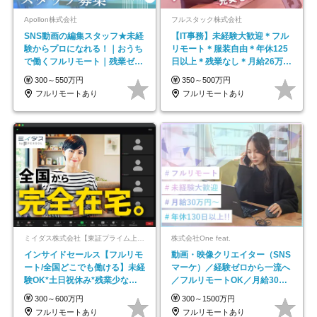
Apollon株式会社
フルスタック株式会社
SNS動画の編集スタッフ★未経
【IT事務】未経験大歓迎＊フル
験からプロになれる！｜おうち
リモート＊服装自由＊年休125
で働くフルリモート｜残業ゼロ
日以上＊残業なし＊月給26万円
で18時退勤◎
以上
300～550万円
350～500万円
フルリモートあり
フルリモートあり
ミイダス株式会社【東証プライム上場パーソルグループ】
株式会社One feat.
インサイドセールス【フルリモ
動画・映像クリエイター（SNS
ート/全国どこでも働ける】未経
マーケ）／経験ゼロから一流へ
験OK*土日祝休み*残業少なめ*
／フルリモートOK／月給30万
在宅勤務手当あり
円～／年休130日以上
300～600万円
300～1500万円
フルリモートあり
フルリモートあり