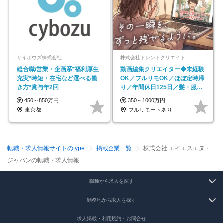
サイボウズ株式会社
株式会社トレンドクリエイト
総合職/営業・企画系*福利厚生
動画編集クリエイター◆未経験
充実*時短・在宅など選べる働
OK／フルリモOK／ほぼ定時帰
き方*賞与年2回
り／年間休日125日／髪・服・
ネイル自由／副業OK
450～850万円
350～1000万円
東京都
フルリモートあり
転職・求人情報サイトのtype
掲載企業一覧
株式会社 エイエスエヌ・
ジャパンの転職・求人情報
職種から求人を探す
勤務地から求人を探す
求人掲載・利用規約・お問合せ