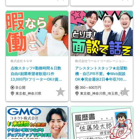
株式会社ＳＧＭ
株式会社ワールドコーポレーション 採用事業部【上場グループ】
点検スタッフ#勤務時間＆日数
アシスタントスタッフ★志望動
自由#副業希望者歓迎#1件
機・自己PR不要。◆Web面談
13,000円#フリーターOK#資格
OK◆完全週休2日◆年収700万
スキル不要
円可/p13
非公開
350～600万円
東京都_神奈川県
東京都_神奈川県_埼玉県_千葉県_大阪府…