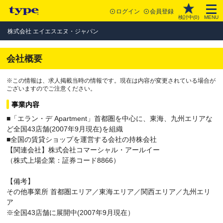
ログイン
会員登録
検討中(
0
)
MENU
株式会社 エイエスエヌ・ジャパン
会社概要
※この情報は、求人掲載当時の情報です。現在は内容が変更されている場合が
ございますのでご注意ください。
事業内容
■「エラン・デ Apartment」首都圏を中心に、東海、九州エリアな
ど全国43店舗(2007年9月現在)を組織
■全国の賃貸ショップを運営する会社の持株会社
【関連会社】株式会社コマーシャル・アールイー
（株式上場企業：証券コード8866）
【備考】
その他事業所 首都圏エリア／東海エリア／関西エリア／九州エリ
ア
※全国43店舗に展開中(2007年9月現在）