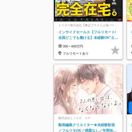
ミイダス株式会社【東証プライム上場パーソ
ルグループ】
インサイドセールス【フルリモート/
全国どこでも働ける】未経験OK*土日
祝休み*残業少なめ*在宅勤務手当あり
300～600万円
フルリモートあり
株式会社ＬＩＶＥ ＵＰ
動画編集クリエイター★未経験歓迎
／フルリモOK／残業なし／年間休日