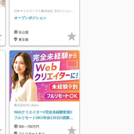
日本マイクロソフト株式会社【ポジションマ
ッチ登録】
レ
オープンポジション
非公開
東京都
株式会社SC direct
Webクリエイター#完全未経験歓迎#
フルリモートOK#年休130日#残業月
5h以下#全国募集#最大1年の研修
300～700万円
フルリモートあり