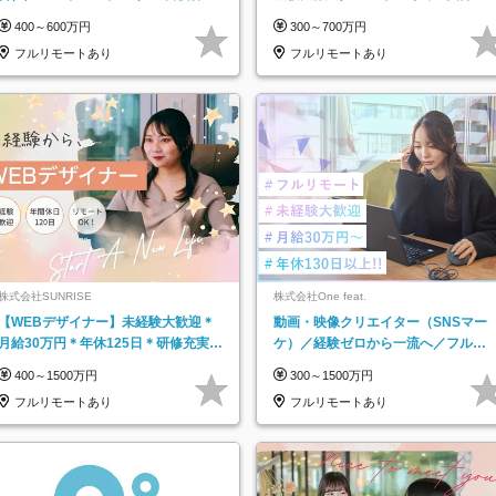
／年休123日／年収600万円可
集！年収アップ多数★年休最大130日
400～600万円
300～700万円
★
フルリモートあり
フルリモートあり
株式会社SUNRISE
株式会社One feat.
【WEBデザイナー】未経験大歓迎＊
動画・映像クリエイター（SNSマー
月給30万円＊年休125日＊研修充実＊
ケ）／経験ゼロから一流へ／フルリ
フルリモ＊フルフレックス＊
モートOK／月給30万円～／年休130
400～1500万円
300～1500万円
日以上
フルリモートあり
フルリモートあり