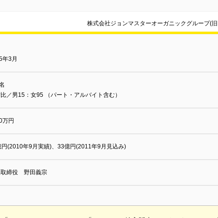
株式会社ジョンマスターオーガニックグループ(旧
05年3月
0名
比／男15：女95 （パート・アルバイト含む）
00万円
億円(2010年9月実績)、33億円(2011年9月見込み)
表取締役 野田義宗