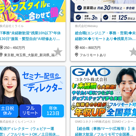
株式会社ミライル
株式会社Widsley
IT事務*未経験歓迎*残業10h以下*年休
総合職(エンジニア・事務・営業)◆未
130日*服装・髪型自由*AI研修あり*
経験OK◆リモートあり◆残業月3h◆
住宅手当あり*転勤なし
服装髪型自由
250～450万円
400～800万円
東京都_埼玉県_大阪府_新潟県_福岡
フルリモートあり
県
株式会社さくらインベスト
GMOコネクトHR株式会社【GMOインター
ットグループ】
配信ディレクター（ウェビナー運
【総合職（事務/マーケ/広報等）】未
営）／フルリモートOK／土日祝休み
経験大歓迎／フルリモ可で全国募