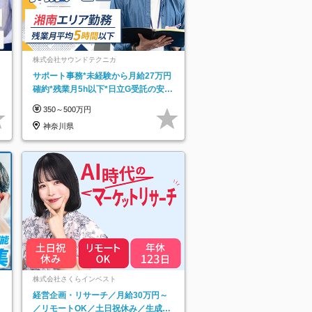
株式会社サウンドテクニカ
サポート事務*未経験から月給27万円
確約*残業月5h以下*日立G受託の安定
基盤*湘南エリア勤務
350～500万円
神奈川県
ネ
株式会社さくらインベスト
経営企画・リサーチ／月給30万円～
／リモートOK／土日祝休み／生成AI