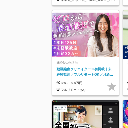
知県…
株式会社viralinks
動画編集クリエイター※初掲載｜未
経験歓迎／フルリモートOK／月給32
万＋賞与
350～1500万円
フルリモートあり