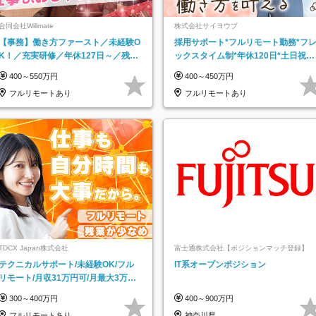
合同会社Willmate
株式会社サイヨウブ
【事務】働き方ファースト／未経験O
採用サポート*フルリモート勤務*フ
K！／充実研修／年休127日～／残業
ックスタイム制*年休120日*土日祝休
なし／平均20代／リモートOK
み*残業ほぼなし*育児中社員8割以上
400～550万円
400～450万円
フルリモートあり
フルリモートあり
TDCX Japan株式会社
富士通株式会社【ポジションマッチ登録】
テクニカルサポート/未経験OK/フル
IT系オープンポジション
リモート/月収31万円可/月最大3万の
インセンティブ支給/平均年齢33歳
300～400万円
400～900万円
フルリモートあり
神奈川県