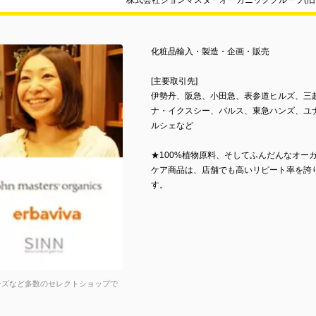
株式会社ジョンマスターオーガニックグループ(旧
化粧品輸入・製造・企画・販売
[主要取引先]
伊勢丹、阪急、小田急、表参道ヒルズ、三
ナ・イクスシー、バルス、東急ハンズ、ユナ
ルシェなど
★100%植物原料、そしてふんだんなオー
ケア商品は、店舗でも高いリピート率を誇
す。
ーズなど多数のセレクトショップで