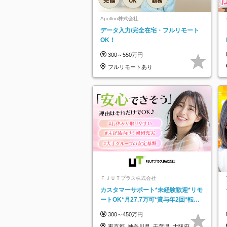
Apollon株式会社
データ入力/完全在宅・フルリモート
OK！
300～550万円
フルリモートあり
ＦＪＵＴプラス株式会社
カスタマーサポート*未経験歓迎*リモ
ートOK*月27.7万可*賞与年2回*転勤
なし*連休OK/ZE010232
300～450万円
東京都_神奈川県_千葉県_大阪府_愛