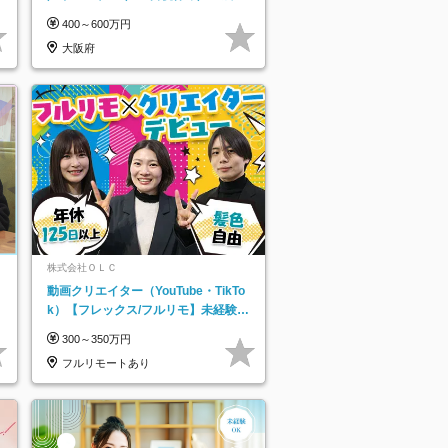
を活用できる方歓迎
400～600万円
大阪府
株式会社ＯＬＣ
動画クリエイター（YouTube・TikTo
k）【フレックス/フルリモ】未経験O
K｜Web研修1年間｜副業OK
300～350万円
フルリモートあり