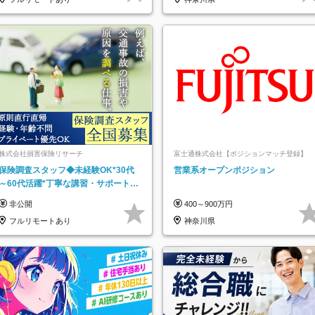
株式会社損害保険リサーチ
富士通株式会社【ポジションマッチ登録】
保険調査スタッフ◆未経験OK*30代
営業系オープンポジション
～60代活躍*丁寧な講習・サポートあ
り*原則直行直帰／全国募集・業務委
非公開
400～900万円
託
フルリモートあり
神奈川県