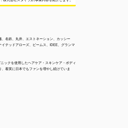
：株式会社スタイラ)の事業内容を紹介します。
越、名鉄、丸井、エストネーション、カッシー
イテッドアローズ、ビームス、IDEE、グランマ
ガニックを使用したヘアケア・スキンケア・ボディ
り、着実に日本でもファンを増やし続けていま