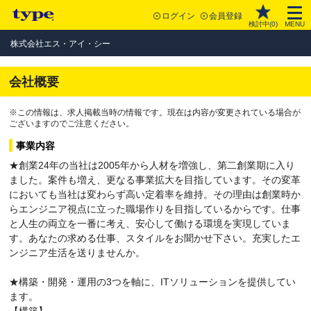
ログイン
会員登録
検討中(
0
)
MENU
株式会社エス・アイ・シー
会社概要
※この情報は、求人掲載当時の情報です。現在は内容が変更されている場合が
ございますのでご注意ください。
事業内容
★創業24年の当社は2005年から人材を増強し、第二創業期に入り
ました。案件も増え、更なる事業拡大を目指しています。その変革
においても当社は変わらず高い定着率を維持。その理由は創業時か
らエンジニア視点に立った職場作りを目指しているからです。仕事
と人生の両立を一番に考え、安心して働ける環境を実現していま
す。あなたの求める仕事、スタイルをお聞かせ下さい。充実したエ
ンジニア生活を送りませんか。
★構築・開発・運用の3つを軸に、ITソリューションを提供してい
ます。