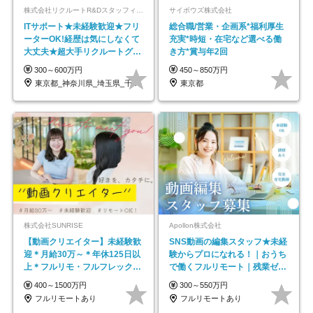
株式会社リクルートR&Dスタッフィング【リクルートグループ】
サイボウズ株式会社
ITサポート★未経験歓迎★フリ
総合職/営業・企画系*福利厚生
ーターOK!経歴は気にしなくて
充実*時短・在宅など選べる働
大丈夫★超大手リクルートグル
き方*賞与年2回
ープの正社員/sg
300～600万円
450～850万円
東京都_神奈川県_埼玉県_千葉県_大阪府…
東京都
株式会社SUNRISE
Apollon株式会社
【動画クリエイター】未経験歓
SNS動画の編集スタッフ★未経
迎＊月給30万～＊年休125日以
験からプロになれる！｜おうち
上＊フルリモ・フルフレックス
で働くフルリモート｜残業ゼロ
◆10名の採用が決定◆
で18時退勤◎
400～1500万円
300～550万円
フルリモートあり
フルリモートあり