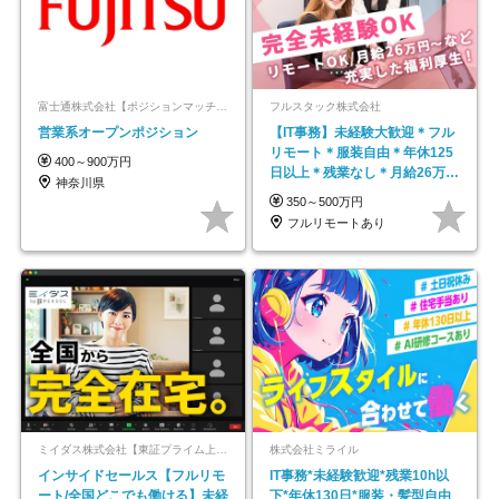
富士通株式会社【ポジションマッチ登録】
フルスタック株式会社
営業系オープンポジション
【IT事務】未経験大歓迎＊フル
リモート＊服装自由＊年休125
400～900万円
日以上＊残業なし＊月給26万円
神奈川県
以上
350～500万円
フルリモートあり
ミイダス株式会社【東証プライム上場パーソルグループ】
株式会社ミライル
インサイドセールス【フルリモ
IT事務*未経験歓迎*残業10h以
ート/全国どこでも働ける】未経
下*年休130日*服装・髪型自由