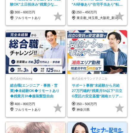
験OK*土日祝休み*残業少なめ*
*AI研修あり*住宅手当あり*転勤
在宅勤務手当あり
なし
300～600万円
250～450万円
フルリモートあり
東京都_埼玉県_大阪府_新潟県_福岡県
株式会社Widsley
株式会社サウンドテクニカ
総合職(エンジニア・事務・営
サポート事務*未経験から月給
業)◆未経験OK◆リモートあり
27万円確約*残業月5h以下*日立
◆残業月3h◆服装髪型自由
G受託の安定基盤*湘南エリア勤
務
400～800万円
350～500万円
フルリモートあり
神奈川県