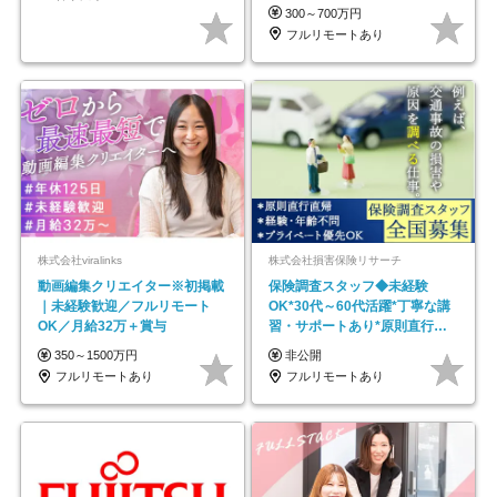
#最大1年の研修
300～700万円
フルリモートあり
株式会社viralinks
株式会社損害保険リサーチ
動画編集クリエイター※初掲載
保険調査スタッフ◆未経験
｜未経験歓迎／フルリモート
OK*30代～60代活躍*丁寧な講
OK／月給32万＋賞与
習・サポートあり*原則直行直
帰／全国募集・業務委託
350～1500万円
非公開
フルリモートあり
フルリモートあり