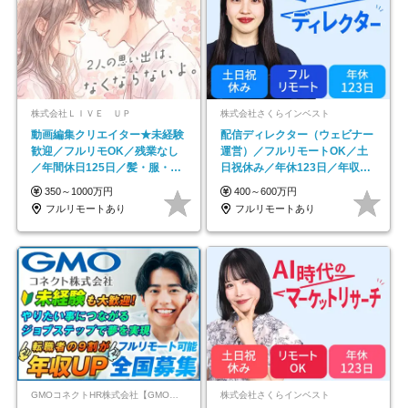
株式会社ＬＩＶＥ ＵＰ
株式会社さくらインベスト
動画編集クリエイター★未経験
配信ディレクター（ウェビナー
歓迎／フルリモOK／残業なし
運営）／フルリモートOK／土
／年間休日125日／髪・服・ネ
日祝休み／年休123日／年収
イル自由／研修充実で安心
600万円可
350～1000万円
400～600万円
フルリモートあり
フルリモートあり
GMOコネクトHR株式会社【GMOインターネットグループ】
株式会社さくらインベスト