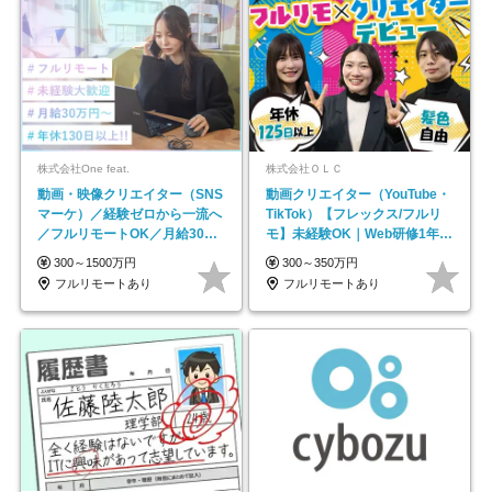
株式会社One feat.
株式会社ＯＬＣ
動画・映像クリエイター（SNS
動画クリエイター（YouTube・
マーケ）／経験ゼロから一流へ
TikTok）【フレックス/フルリ
／フルリモートOK／月給30万
モ】未経験OK｜Web研修1年間
円～／年休130日以上
｜副業OK
300～1500万円
300～350万円
フルリモートあり
フルリモートあり