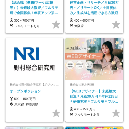
【総合職（事務/マーケ/広報
経営企画・リサーチ／月給30万
等）】未経験大歓迎／フルリモ
円～／リモートOK／土日祝休
可で全国募集！年収アップ多数
み／生成AIを活用できる方歓迎
★年休最大130日★
300～700万円
400～600万円
フルリモートあり
大阪府
株式会社野村総合研究所【ポジションマッチ登録】
株式会社SUNRISE
オープンポジション
【WEBデザイナー】未経験大
歓迎＊月給30万円＊年休125日
500～1500万円
＊研修充実＊フルリモ＊フルフ
東京都_神奈川県
レックス＊
400～1500万円
フルリモートあり