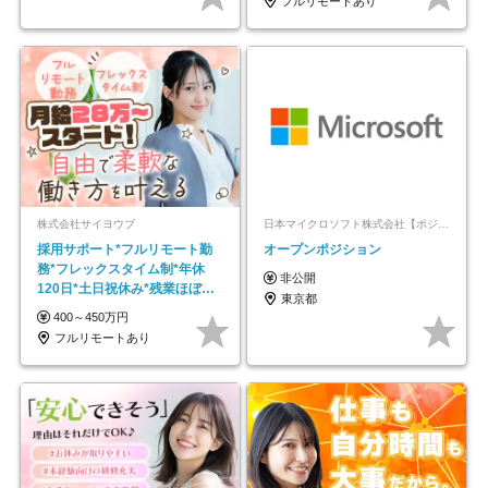
フルリモートあり
株式会社サイヨウブ
日本マイクロソフト株式会社【ポジションマッチ登録】
採用サポート*フルリモート勤
オープンポジション
務*フレックスタイム制*年休
非公開
120日*土日祝休み*残業ほぼな
東京都
し*育児中社員8割以上
400～450万円
フルリモートあり