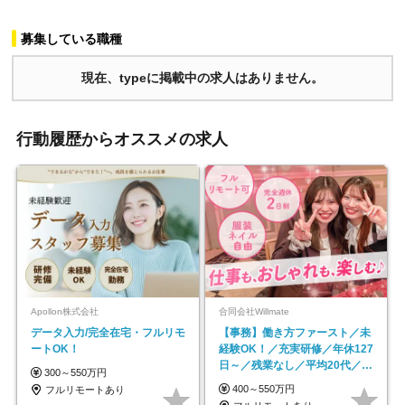
募集している職種
現在、typeに掲載中の求人はありません。
行動履歴からオススメの求人
Apollon株式会社
合同会社Willmate
データ入力/完全在宅・フルリモ
【事務】働き方ファースト／未
ートOK！
経験OK！／充実研修／年休127
日～／残業なし／平均20代／リ
300～550万円
モートOK
400～550万円
フルリモートあり