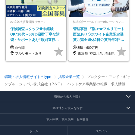
株式会社損害保険リサーチ
株式会社ワールドコーポレーション 採用事業部【上場グループ】
保険調査スタッフ◆未経験
管理事務 『楽々★フルリモート
OK*30代～60代活躍*丁寧な講
面談あり◇ホワイト企業認定受
習・サポートあり*原則直行直
賞◇完全週休2日◇賞与年2回
帰／全国募集・業務委託
/p13
非公開
350～600万円
フルリモートあり
東京都_神奈川県_埼玉県_千葉県_大阪府…
転職・求人情報サイトのtype
掲載企業一覧
プロクター・アンド・ギャ
ンブル・ジャパン株式会社（P＆G） ペットケア事業部の転職・求人情報
職種から求人を探す
勤務地から求人を探す
求人掲載・利用規約・お問合せ
ホーム
ログイン