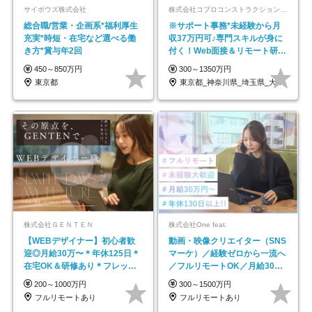
サイボウズ株式会社
株式会社コプロコンストラクション【東証プライム上場コプロ・ホールディングス子会社】
総合職/営業・企画系*福利厚生
※サポート事務*未経験から月
充実*時短・在宅など選べる働
収37万円可♪専門スキルが身に
き方*賞与年2回
付く！Web面接＆リモート研修
も充実♪/a
450～850万円
300～1350万円
東京都
東京都_神奈川県_埼玉県_大阪府_愛知県…
株式会社ＧＥＮＴＥＮ
株式会社One feat.
【WEBデザイナー】初⼼者歓
動画・映像クリエイター（SNS
迎◎⽉給30万〜＊年休125⽇＊
マーケ）／経験ゼロから一流へ
在宅OK＆研修あり＊フレック
／フルリモートOK／月給30万
ス
円～／年休130日以上
200～1000万円
300～1500万円
フルリモートあり
フルリモートあり