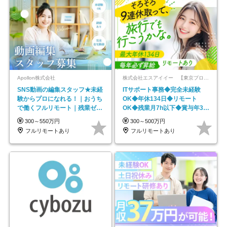
Apollon株式会社
株式会社エスアイイー 【東京プロマーケット上場】
SNS動画の編集スタッフ★未経
ITサポート事務◆完全未経験
験からプロになれる！｜おうち
OK◆年休134日◆リモート
で働くフルリモート｜残業ゼロ
OK◆残業月7h以下◆賞与年3回
で18時退勤◎
◆5年目まで必ず昇給
300～550万円
300～500万円
フルリモートあり
フルリモートあり