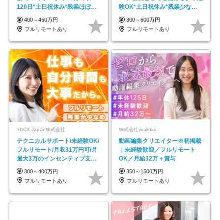
120日*土日祝休み*残業ほぼな
験OK*土日祝休み*残業少なめ*
し*育児中社員8割以上
在宅勤務手当あり
400～450万円
300～600万円
フルリモートあり
フルリモートあり
TDCX Japan株式会社
株式会社viralinks
テクニカルサポート/未経験OK/
動画編集クリエイター※初掲載
フルリモート/月収31万円可/月
｜未経験歓迎／フルリモート
最大3万のインセンティブ支給/
OK／月給32万＋賞与
平均年齢33歳
300～400万円
350～1500万円
フルリモートあり
フルリモートあり