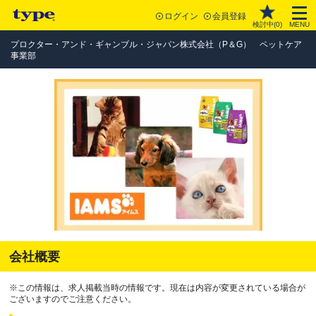
ログイン
会員登録
検討中(
0
)
MENU
プロクター・アンド・ギャンブル・ジャパン株式会社（P＆G） ペットケア
事業部
会社概要
※この情報は、求人掲載当時の情報です。現在は内容が変更されている場合が
ございますのでご注意ください。