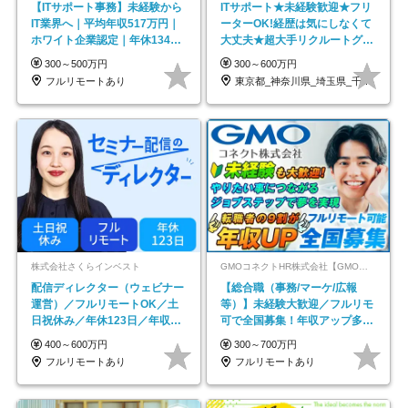
【ITサポート事務】未経験から
ITサポート★未経験歓迎★フリ
IT業界へ｜平均年収517万円｜
ーターOK!経歴は気にしなくて
ホワイト企業認定｜年休134日
大丈夫★超大手リクルートグル
｜リモートOK
ープの正社員/sg
300～500万円
300～600万円
フルリモートあり
東京都_神奈川県_埼玉県_千葉県_大阪府…
株式会社さくらインベスト
GMOコネクトHR株式会社【GMOインターネットグループ】
配信ディレクター（ウェビナー
【総合職（事務/マーケ/広報
運営）／フルリモートOK／土
等）】未経験大歓迎／フルリモ
日祝休み／年休123日／年収
可で全国募集！年収アップ多数
600万円可
★年休最大130日★
400～600万円
300～700万円
フルリモートあり
フルリモートあり