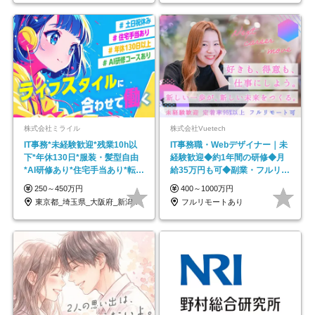
株式会社ミライル
株式会社Vuetech
IT事務*未経験歓迎*残業10h以
IT事務職・Webデザイナー｜未
下*年休130日*服装・髪型自由
経験歓迎◆約1年間の研修◆月
*AI研修あり*住宅手当あり*転勤
給35万円も可◆副業・フルリモ
なし
ート可◆年休126日
250～450万円
400～1000万円
東京都_埼玉県_大阪府_新潟県_福岡県
フルリモートあり