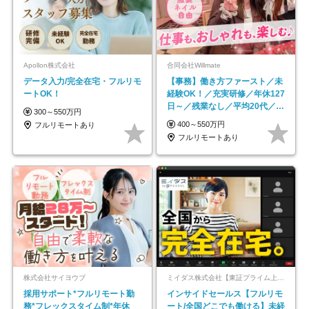
Apollon株式会社
合同会社Willmate
データ入力/完全在宅・フルリモ
【事務】働き方ファースト／未
ートOK！
経験OK！／充実研修／年休127
日～／残業なし／平均20代／リ
300～550万円
モートOK
400～550万円
フルリモートあり
フルリモートあり
株式会社サイヨウブ
ミイダス株式会社【東証プライム上場パーソルグループ】
採用サポート*フルリモート勤
インサイドセールス【フルリモ
務*フレックスタイム制*年休
ート/全国どこでも働ける】未経