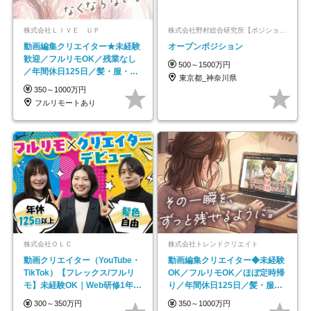
株式会社ＬＩＶＥ ＵＰ
株式会社野村総合研究所【ポジションマッチ登録】
動画編集クリエイター★未経験
オープンポジション
歓迎／フルリモOK／残業なし
500～1500万円
／年間休日125日／髪・服・ネ
東京都_神奈川県
イル自由／研修充実で安心
350～1000万円
フルリモートあり
株式会社ＯＬＣ
株式会社トレンドクリエイト
動画クリエイター（YouTube・
動画編集クリエイター◆未経験
TikTok）【フレックス/フルリ
OK／フルリモOK／ほぼ定時帰
モ】未経験OK｜Web研修1年間
り／年間休日125日／髪・服・
｜副業OK
ネイル自由／副業OK
300～350万円
350～1000万円