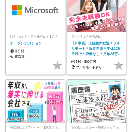
日本マイクロソフト株式会社【ポジションマッチ登録】
フルスタック株式会社
オープンポジション
【IT事務】未経験大歓迎＊フル
リモート＊服装自由＊年休125
非公開
日以上＊残業なし＊月給26万円
東京都
以上
350～500万円
フルリモートあり
株式会社エスアイイー 【東京プロマーケット上場】
株式会社リクルートR&Dスタッフィング【リクルートグループ】