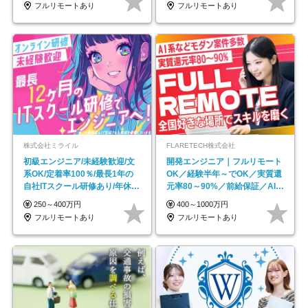
フルリモートあり
フルリモートあり
株式会社ミライル
FLARETECH株式会社
初級エンジニア/未経験歓迎/文
開発エンジニア｜フルリモート
系OK/定着率100％/最長1年の
OK／経験半年～でOK／実質還
自社ITスクール研修あり/年休
元率80～90%／前給保証／AI系
130日
など最先端案件多数
250～400万円
400～1000万円
フルリモートあり
フルリモートあり