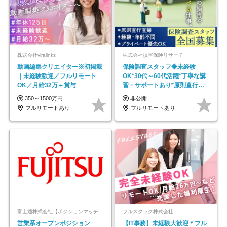
株式会社viralinks
株式会社損害保険リサーチ
動画編集クリエイター※初掲載
保険調査スタッフ◆未経験
｜未経験歓迎／フルリモート
OK*30代～60代活躍*丁寧な講
OK／月給32万＋賞与
習・サポートあり*原則直行直
帰／全国募集・業務委託
350～1500万円
非公開
フルリモートあり
フルリモートあり
富士通株式会社【ポジションマッチ登録】
フルスタック株式会社
営業系オープンポジション
【IT事務】未経験大歓迎＊フル