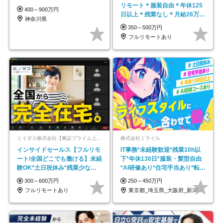
リモート＊服装自由＊年休125
400～900万円
日以上＊残業なし＊月給26万円
神奈川県
以上
350～500万円
フルリモートあり
ミイダス株式会社【東証プライム上場パーソルグループ】
株式会社ミライル
インサイドセールス【フルリモ
IT事務*未経験歓迎*残業10h以
ート/全国どこでも働ける】未経
下*年休130日*服装・髪型自由
験OK*土日祝休み*残業少なめ*
*AI研修あり*住宅手当あり*転勤
在宅勤務手当あり
なし
300～600万円
250～450万円
フルリモートあり
東京都_埼玉県_大阪府_新潟県_福岡県