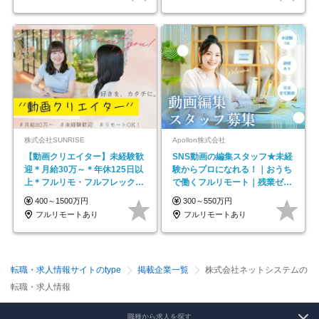
株式会社SUNRISE
Apollon株式会社
【動画クリエイター】未経験歓
SNS動画の編集スタッフ★未経
迎＊月給30万～＊年休125日以
験からプロになれる！｜おうち
上＊フルリモ・フルフレックス
で働くフルリモート｜残業ゼロ
◆10名の採用が決定◆
で18時退勤◎
400～1500万円
300～550万円
フルリモートあり
フルリモートあり
転職・求人情報サイトのtype
掲載企業一覧
株式会社ネットシステムの
転職・求人情報
職種から求人を探す