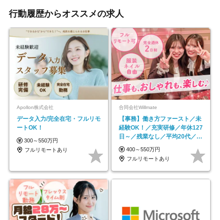
行動履歴からオススメの求人
Apollon株式会社
合同会社Willmate
データ入力/完全在宅・フルリモ
【事務】働き方ファースト／未
ートOK！
経験OK！／充実研修／年休127
日～／残業なし／平均20代／リ
300～550万円
モートOK
400～550万円
フルリモートあり
フルリモートあり