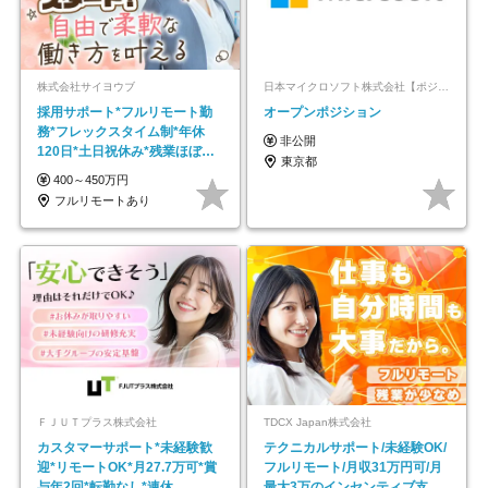
株式会社サイヨウブ
日本マイクロソフト株式会社【ポジションマッチ登録】
採用サポート*フルリモート勤
オープンポジション
務*フレックスタイム制*年休
非公開
120日*土日祝休み*残業ほぼな
東京都
し*育児中社員8割以上
400～450万円
フルリモートあり
ＦＪＵＴプラス株式会社
TDCX Japan株式会社
カスタマーサポート*未経験歓
テクニカルサポート/未経験OK/
迎*リモートOK*月27.7万可*賞
フルリモート/月収31万円可/月
与年2回*転勤なし*連休
最大3万のインセンティブ支給/