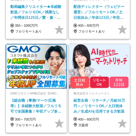
動画編集クリエイター★未経験
配信ディレクター（ウェビナー
歓迎／フルリモOK／残業なし
運営）／フルリモートOK／土
／年間休日125日／髪・服・ネ
日祝休み／年休123日／年収
イル自由／研修充実で安心
600万円可
350～1000万円
400～600万円
フルリモートあり
フルリモートあり
GMOコネクトHR株式会社【GMOインターネットグループ】
株式会社さくらインベスト
【総合職（事務/マーケ/広報
経営企画・リサーチ／月給30万
等）】未経験大歓迎／フルリモ
円～／リモートOK／土日祝休
可で全国募集！年収アップ多数
み／生成AIを活用できる方歓迎
★年休最大130日★
300～700万円
400～600万円
フルリモートあり
大阪府