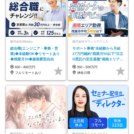
株式会社Widsley
株式会社サウンドテクニカ
総合職(エンジニア・事務・営
サポート事務*未経験から月給
業)◆未経験OK◆リモートあり
27万円確約*残業月5h以下*日立
◆残業月3h◆服装髪型自由
G受託の安定基盤*湘南エリア勤
務
400～800万円
350～500万円
フルリモートあり
神奈川県
株式会社ＬＩＶＥ ＵＰ
株式会社さくらインベスト