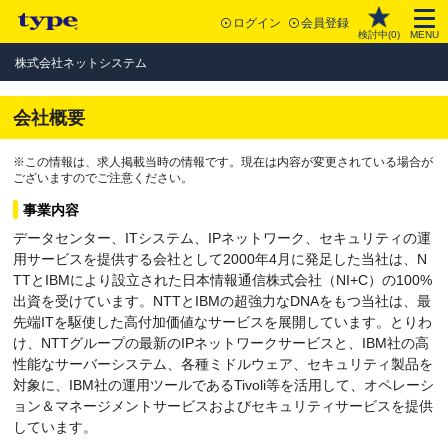
ログイン
会員登録
検討中(
0
)
MENU
株式会社ネットシステム
会社概要
※この情報は、求人掲載当時の情報です。現在は内容が変更されている場合が
ございますのでご注意ください。
事業内容
データセンター、ITシステム、IPネットワーク、セキュリティの運
用サービスを提供する会社として2000年4月に発足した当社は、N
TTとIBMにより設立された日本情報通信株式会社（NI+C）の100%
出資を受けています。NTTとIBMの超強力なDNAをもつ当社は、最
先端ITを駆使した高付加価値なサービスを展開しています。とりわ
け、NTTグループの最新のIPネットワークサービスと、IBM社の高
性能なサーバーシステム、各種ミドルウェア、セキュリティ製品を
対象に、IBM社の運用ツールであるTivoli等を活用して、オペレーシ
ョン＆マネージメントサービスおよびセキュリティサービスを提供
しています。