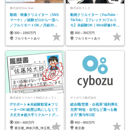
株式会社One feat.
株式会社ＯＬＣ
動画・映像クリエイター（SNS
動画クリエイター（YouTube・
マーケ）／経験ゼロから一流へ
TikTok）【フレックス/フルリ
／フルリモートOK／月給30万
モ】未経験OK｜Web研修1年間
円～／年休130日以上
｜副業OK
300～1500万円
300～350万円
フルリモートあり
フルリモートあり
株式会社リクルートR&Dスタッフィング【リクルートグループ】
サイボウズ株式会社
ITサポート★未経験歓迎★フリ
総合職/営業・企画系*福利厚生
ーターOK!経歴は気にしなくて
充実*時短・在宅など選べる働
大丈夫★超大手リクルートグル
き方*賞与年2回
ープの正社員/sg
300～600万円
450～850万円
東京都_神奈川県_埼玉県_千葉県_大阪府…
東京都