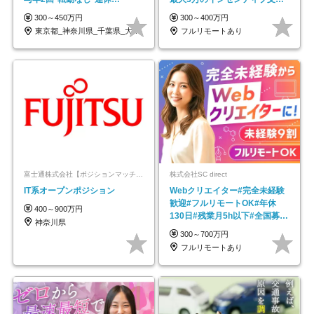
OK/ZE010232
平均年齢33歳
300～450万円
300～400万円
東京都_神奈川県_千葉県_大阪府_愛知県…
フルリモートあり
富士通株式会社【ポジションマッチ登録】
株式会社SC direct
IT系オープンポジション
Webクリエイター#完全未経験
歓迎#フルリモートOK#年休
400～900万円
130日#残業月5h以下#全国募集
神奈川県
#最大1年の研修
300～700万円
フルリモートあり