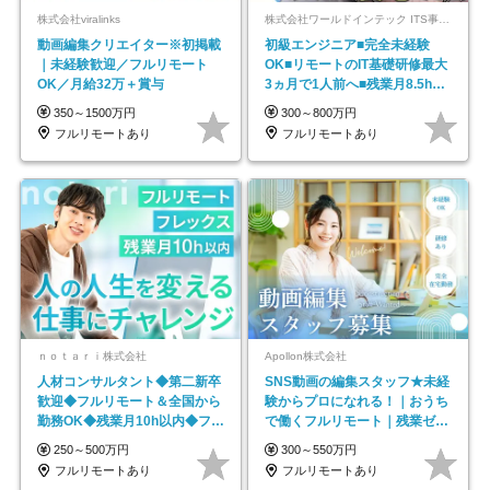
株式会社viralinks
株式会社ワールドインテック ITS事業部【東証プライム上場グループ】
動画編集クリエイター※初掲載
初級エンジニア■完全未経験
｜未経験歓迎／フルリモート
OK■リモートのIT基礎研修最大
OK／月給32万＋賞与
3ヵ月で1人前へ■残業月8.5h■
安定基盤/STR
350～1500万円
300～800万円
フルリモートあり
フルリモートあり
ｎｏｔａｒｉ株式会社
Apollon株式会社
人材コンサルタント◆第二新卒
SNS動画の編集スタッフ★未経
歓迎◆フルリモート＆全国から
験からプロになれる！｜おうち
勤務OK◆残業月10h以内◆フレ
で働くフルリモート｜残業ゼロ
ックス制
で18時退勤◎
250～500万円
300～550万円
フルリモートあり
フルリモートあり