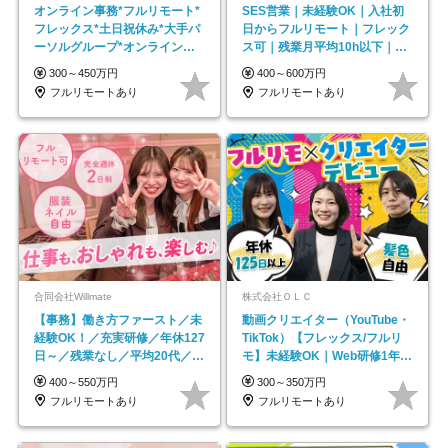
オンライン事務*フルリモート*
SES営業｜未経験OK｜入社初
フレックス*土日祝休み*大手パ
日からフルリモート｜フレック
ーソルグループ*オンライン面
ス可｜残業月平均10h以下｜事
接*30～40代活躍中
業立ち上げメンバー
300～450万円
400～600万円
フルリモートあり
フルリモートあり
合同会社Willmate
株式会社ＯＬＣ
【事務】働き方ファースト／未
動画クリエイター（YouTube・
経験OK！／充実研修／年休127
TikTok）【フレックス/フルリ
日～／残業なし／平均20代／リ
モ】未経験OK｜Web研修1年間
モートOK
｜副業OK
400～550万円
300～350万円
フルリモートあり
フルリモートあり