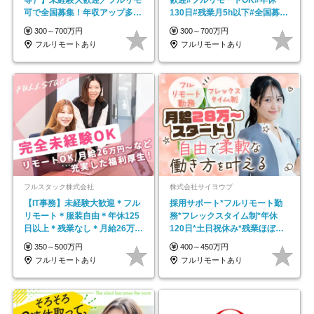
可で全国募集！年収アップ多数
130日#残業月5h以下#全国募集
★年休最大130日★
#最大1年の研修
300～700万円
300～700万円
フルリモートあり
フルリモートあり
フルスタック株式会社
株式会社サイヨウブ
【IT事務】未経験大歓迎＊フル
採用サポート*フルリモート勤
リモート＊服装自由＊年休125
務*フレックスタイム制*年休
日以上＊残業なし＊月給26万円
120日*土日祝休み*残業ほぼな
以上
し*育児中社員8割以上
350～500万円
400～450万円
フルリモートあり
フルリモートあり