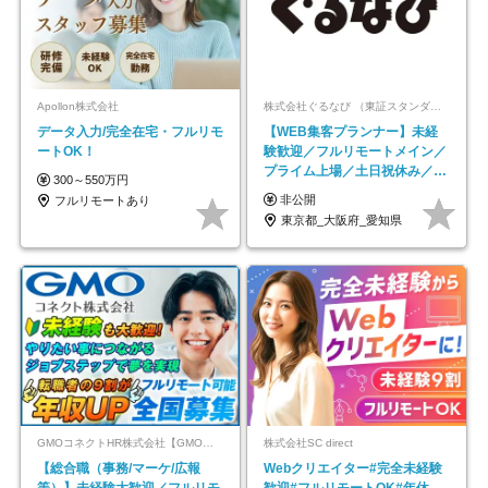
Apollon株式会社
株式会社ぐるなび （東証スタンダード上場）
データ入力/完全在宅・フルリモ
【WEB集客プランナー】未経
ートOK！
験歓迎／フルリモートメイン／
プライム上場／土日祝休み／東
300～550万円
京・大阪・名古屋
非公開
フルリモートあり
東京都_大阪府_愛知県
GMOコネクトHR株式会社【GMOインターネットグループ】
株式会社SC direct
【総合職（事務/マーケ/広報
Webクリエイター#完全未経験
等）】未経験大歓迎／フルリモ
歓迎#フルリモートOK#年休