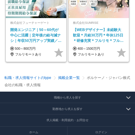
株式会社フューチャーゲート
株式会社SUNRISE
開発エンジニア｜50～60代が
【WEBデザイナー】未経験大
中心に活躍｜定年後の給与減ナ
歓迎＊月給30万円＊年休125日
シ｜年収50万円アップ実績／昇
＊研修充実＊フルリモ＊フルフ
給率92％（直近3年）
レックス＊
500～800万円
400～1500万円
フルリモートあり
フルリモートあり
転職・求人情報サイトのtype
掲載企業一覧
ボルケーノ・ジャパン株式
会社の転職・求人情報
職種から求人を探す
勤務地から求人を探す
求人掲載・利用規約・お問合せ
ホーム
ログイン