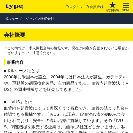
ログイン
会員登録
検討中(
0
)
MENU
ボルケーノ・ジャパン株式会社
会社概要
※この情報は、求人掲載当時の情報です。現在は内容が変更されている場合が
ございますのでご注意ください。
事業内容
■ボルケーノ社とは
2000年に米国本社設立。2004年には日本法人が誕生。カテーテル
や、冠動脈の循環検査製品、主力商品である、血管内超音波法（IV
US）の関連機械などを販売してきました。
■「IVUS」とは
血管内を超音波によって奥深くまで観察でき、血管の詰まり具合を
確認できる機械です。「IVUS」は現在、虚血性心疾の約60%で使
用されており、安全性の高い治療に貢献しています。その「IVU
S」関連機械を販売する企業は、国内に3社ほどしかいません。私