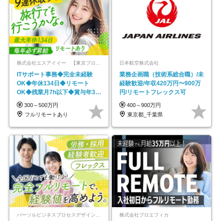
株式会社エスアイイー 【東京プロマーケット上場】
日本航空株式会社
ITサポート事務◆完全未経験
業務企画職（技術系総合職）/未
OK◆年休134日◆リモート
経験歓迎/年収420万円〜900万
OK◆残業月7h以下◆賞与年3回
円/リモートフレックス可
◆5年目まで必ず昇給
300～500万円
400～900万円
フルリモートあり
東京都_千葉県
パーソルビジネスプロセスデザイン株式会社 事業開発本部
株式会社プロエフィカ