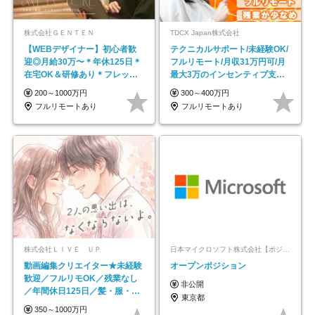
株式会社ＧＥＮＴＥＮ
TDCX Japan株式会社
【WEBデザイナー】初⼼者歓
テクニカルサポート/未経験OK/
迎◎⽉給30万〜＊年休125⽇＊
フルリモート/月収31万円可/月
在宅OK＆研修あり＊フレック
最大3万のインセンティブ支給/
ス
平均年齢33歳
200～1000万円
300～400万円
フルリモートあり
フルリモートあり
株式会社ＬＩＶＥ ＵＰ
日本マイクロソフト株式会社【ポジションマッチ登録】
動画編集クリエイター★未経験
オープンポジション
歓迎／フルリモOK／残業なし
非公開
／年間休日125日／髪・服・ネ
東京都
イル自由／研修充実で安心
350～1000万円