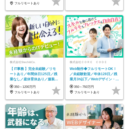
フルリモートあり
株式会社Stech&Co.
株式会社ＣＯＲＥ ＣＯＤＥ
【 IT事務 】完全未経験／リモ
Web制作◆フルリモートOK！
ートあり／年間休日125日／残
／未経験歓迎／年休128日／残
業なし／産休育休あり／服装・
業月3h以下／Webデザイン・
髪型自由／毎年昇給
ECサイトやHP制作
350～1200万円
350～750万円
フルリモートあり
フルリモートあり