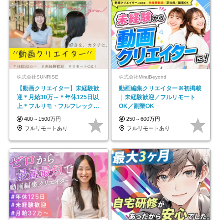
株式会社SUNRISE
株式会社MiraiBeyond
【動画クリエイター】未経験歓
動画編集クリエイター※初掲載
迎＊月給30万～＊年休125日以
｜未経験歓迎／フルリモート
上＊フルリモ・フルフレックス
OK／副業OK
◆10名の採用が決定◆
400～1500万円
250～600万円
フルリモートあり
フルリモートあり