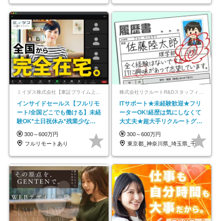
ミイダス株式会社【東証プライム上場パーソルグループ】
株式会社リクルートR&Dスタッフィング【リクルートグループ】
インサイドセールス【フルリモ
ITサポート★未経験歓迎★フリ
ート/全国どこでも働ける】未経
ーターOK!経歴は気にしなくて
験OK*土日祝休み*残業少なめ*
大丈夫★超大手リクルートグル
在宅勤務手当あり
ープの正社員/sg
300～600万円
300～600万円
フルリモートあり
東京都_神奈川県_埼玉県_千葉県_大阪府…