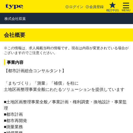
ログイン
会員登録
検討中(
0
)
MENU
株式会社双葉
会社概要
※この情報は、求人掲載当時の情報です。現在は内容が変更されている場合が
ございますのでご注意ください。
事業内容
【都市計画総合コンサルタント】
「まちづくり」「測量」「補償」を柱に
土地区画整理事業全般にわたるソリューションを提供しています
■土地区画整理事業全般／事業計画・権利調査・換地設計・事業監
理
■都市計画
■都市再開発
■測量業務