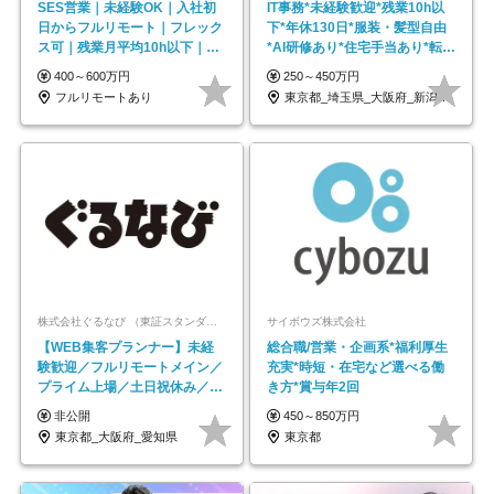
SES営業｜未経験OK｜入社初
IT事務*未経験歓迎*残業10h以
日からフルリモート｜フレック
下*年休130日*服装・髪型自由
ス可｜残業月平均10h以下｜事
*AI研修あり*住宅手当あり*転勤
業立ち上げメンバー
なし
400～600万円
250～450万円
フルリモートあり
東京都_埼玉県_大阪府_新潟県_福岡県
株式会社ぐるなび （東証スタンダード上場）
サイボウズ株式会社
【WEB集客プランナー】未経
総合職/営業・企画系*福利厚生
験歓迎／フルリモートメイン／
充実*時短・在宅など選べる働
プライム上場／土日祝休み／東
き方*賞与年2回
京・大阪・名古屋
非公開
450～850万円
東京都_大阪府_愛知県
東京都