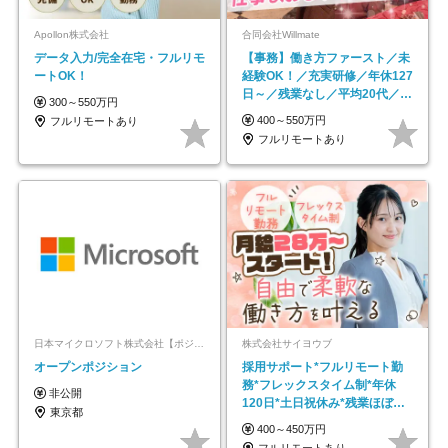
Apollon株式会社
合同会社Willmate
データ入力/完全在宅・フルリモ
【事務】働き方ファースト／未
ートOK！
経験OK！／充実研修／年休127
日～／残業なし／平均20代／リ
300～550万円
モートOK
400～550万円
フルリモートあり
フルリモートあり
日本マイクロソフト株式会社【ポジションマッチ登録】
株式会社サイヨウブ
オープンポジション
採用サポート*フルリモート勤
務*フレックスタイム制*年休
非公開
120日*土日祝休み*残業ほぼな
東京都
し*育児中社員8割以上
400～450万円
フルリモートあり