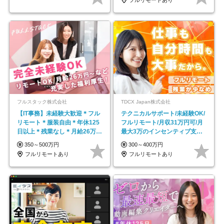
フルスタック株式会社
TDCX Japan株式会社
【IT事務】未経験大歓迎＊フル
テクニカルサポート/未経験OK/
リモート＊服装自由＊年休125
フルリモート/月収31万円可/月
日以上＊残業なし＊月給26万円
最大3万のインセンティブ支給/
以上
平均年齢33歳
350～500万円
300～400万円
フルリモートあり
フルリモートあり