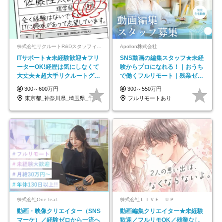
株式会社リクルートR&Dスタッフィング【リクルートグループ】
Apollon株式会社
ITサポート★未経験歓迎★フリ
SNS動画の編集スタッフ★未経
ーターOK!経歴は気にしなくて
験からプロになれる！｜おうち
大丈夫★超大手リクルートグル
で働くフルリモート｜残業ゼロ
ープの正社員/sg
で18時退勤◎
300～600万円
300～550万円
東京都_神奈川県_埼玉県_千葉県_大阪府…
フルリモートあり
株式会社One feat.
株式会社ＬＩＶＥ ＵＰ
動画・映像クリエイター（SNS
動画編集クリエイター★未経験
マーケ）／経験ゼロから一流へ
歓迎／フルリモOK／残業なし