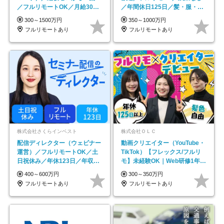
／フルリモートOK／月給30万
／年間休日125日／髪・服・ネ
円～／年休130日以上
イル自由／研修充実で安心
300～1500万円
350～1000万円
フルリモートあり
フルリモートあり
株式会社さくらインベスト
株式会社ＯＬＣ
配信ディレクター（ウェビナー
動画クリエイター（YouTube・
運営）／フルリモートOK／土
TikTok）【フレックス/フルリ
日祝休み／年休123日／年収
モ】未経験OK｜Web研修1年間
600万円可
｜副業OK
400～600万円
300～350万円
フルリモートあり
フルリモートあり