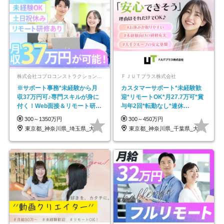
株式会社コプロコンストラクション【東証プライム上場コプロ・ホールディングス子会社】
ＦＪＵＴプラス株式会社
※サポート事務*未経験から月
カスタマーサポート*未経験歓
収37万円可♪専門スキルが身に
迎*リモートOK*月27.7万可*賞
付く！Web面接＆リモート研修
与年2回*転勤なし*連休
も充実♪/a
OK/ZE010232
300～1350万円
300～450万円
東京都_神奈川県_埼玉県_大阪府_愛知県…
東京都_神奈川県_千葉県_大阪府_愛知県…