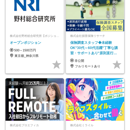
株式会社野村総合研究所【ポジションマッチ登録】
株式会社損害保険リサーチ
オープンポジション
保険調査スタッフ◆未経験
OK*30代～60代活躍*丁寧な講
500～1500万円
習・サポートあり*原則直行直
東京都_神奈川県
帰／全国募集・業務委託
非公開
フルリモートあり
株式会社プロエフィカ
株式会社ミライル