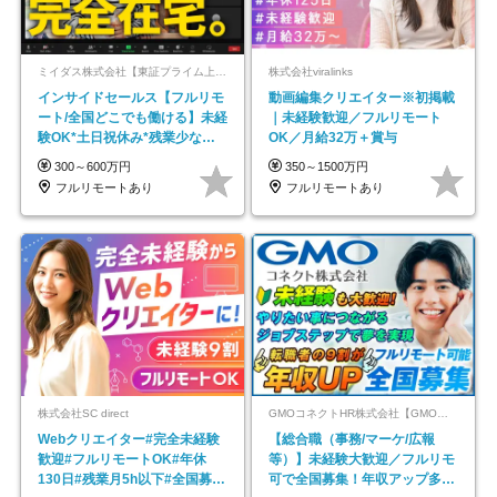
ミイダス株式会社【東証プライム上場パーソルグループ】
株式会社viralinks
インサイドセールス【フルリモ
動画編集クリエイター※初掲載
ート/全国どこでも働ける】未経
｜未経験歓迎／フルリモート
験OK*土日祝休み*残業少なめ*
OK／月給32万＋賞与
在宅勤務手当あり
300～600万円
350～1500万円
フルリモートあり
フルリモートあり
株式会社SC direct
GMOコネクトHR株式会社【GMOインターネットグループ】
Webクリエイター#完全未経験
【総合職（事務/マーケ/広報
歓迎#フルリモートOK#年休
等）】未経験大歓迎／フルリモ
130日#残業月5h以下#全国募集
可で全国募集！年収アップ多数