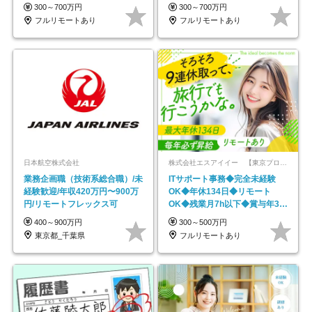
#最大1年の研修
★年休最大130日★
300～700万円
300～700万円
フルリモートあり
フルリモートあり
日本航空株式会社
株式会社エスアイイー 【東京プロマーケット上場】
業務企画職（技術系総合職）/未
ITサポート事務◆完全未経験
経験歓迎/年収420万円〜900万
OK◆年休134日◆リモート
円/リモートフレックス可
OK◆残業月7h以下◆賞与年3回
◆5年目まで必ず昇給
400～900万円
300～500万円
東京都_千葉県
フルリモートあり