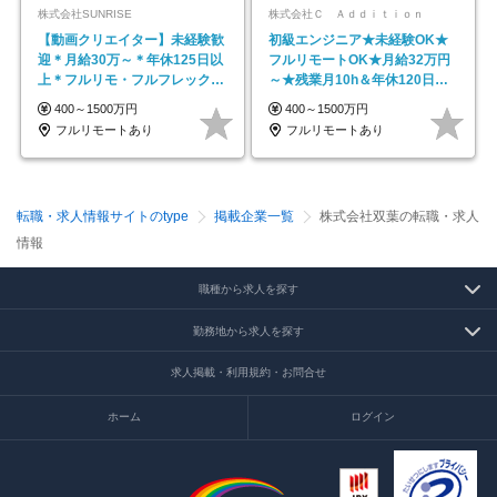
株式会社SUNRISE
株式会社Ｃ Ａｄｄｉｔｉｏｎ
【動画クリエイター】未経験歓
初級エンジニア★未経験OK★
迎＊月給30万～＊年休125日以
フルリモートOK★月給32万円
上＊フルリモ・フルフレックス
～★残業月10h＆年休120日以
◆10名の採用が決定◆
上★副業可
400～1500万円
400～1500万円
フルリモートあり
フルリモートあり
転職・求人情報サイトのtype
掲載企業一覧
株式会社双葉の転職・求人
情報
職種から求人を探す
勤務地から求人を探す
求人掲載・利用規約・お問合せ
ホーム
ログイン