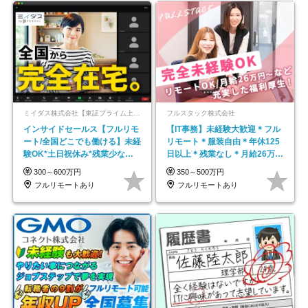
ミイダス株式会社【東証プライム上場パーソルグループ】
フルスタック株式会社
インサイドセールス【フルリモ
【IT事務】未経験大歓迎＊フル
ート/全国どこでも働ける】未経
リモート＊服装自由＊年休125
験OK*土日祝休み*残業少なめ*
日以上＊残業なし＊月給26万円
在宅勤務手当あり
以上
300～600万円
350～500万円
フルリモートあり
フルリモートあり