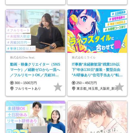
株式会社One feat.
株式会社ミライル
動画・映像クリエイター（SNS
IT事務*未経験歓迎*残業10h以
マーケ）／経験ゼロから一流へ
下*年休130日*服装・髪型自由
／フルリモートOK／月給30万
*AI研修あり*住宅手当あり*転勤
円～／年休130日以上
なし
300～1500万円
250～450万円
フルリモートあり
東京都_埼玉県_大阪府_新潟県_福岡県