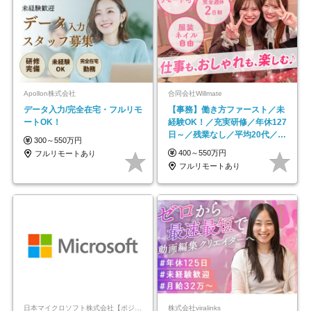
Apollon株式会社
合同会社Willmate
データ入力/完全在宅・フルリモ
【事務】働き方ファースト／未
ートOK！
経験OK！／充実研修／年休127
日～／残業なし／平均20代／リ
300～550万円
モートOK
400～550万円
フルリモートあり
フルリモートあり
日本マイクロソフト株式会社【ポジションマッチ登録】
株式会社viralinks