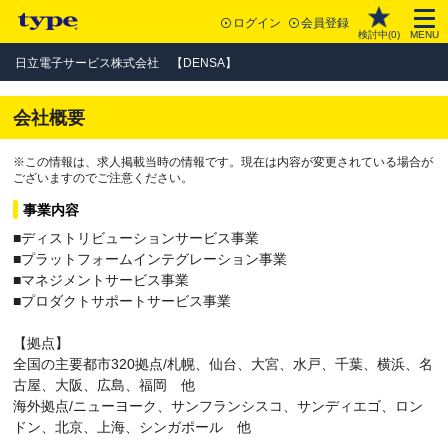
ログイン
会員登録
検討中(
0
)
MENU
日立電子サービス株式会社 【DENSA】
会社概要
※この情報は、求人掲載当時の情報です。現在は内容が変更されている場合が
ございますのでご注意ください。
事業内容
■ディストリビューションサービス事業
■プラットフォームインテグレーション事業
■マネジメントサービス事業
■プロダクトサポートサービス事業
【拠点】
全国の主要都市320拠点/札幌、仙台、大宮、水戸、千葉、横浜、名
古屋、大阪、広島、福岡 他
海外拠点/ニューヨーク、サンフランシスコ、サンディエゴ、ロン
ドン、北京、上海、シンガポール 他