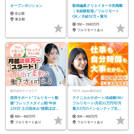
オープンポジション
動画編集クリエイター※初掲載
｜未経験歓迎／フルリモート
非公開
OK／月給32万＋賞与
東京都
350～1500万円
フルリモートあり
株式会社サイヨウブ
TDCX Japan株式会社
採用サポート*フルリモート勤
テクニカルサポート/未経験OK/
務*フレックスタイム制*年休
フルリモート/月収31万円可/月
120日*土日祝休み*残業ほぼな
最大3万のインセンティブ支給/
し*育児中社員8割以上
平均年齢33歳
400～450万円
300～400万円
フルリモートあり
フルリモートあり