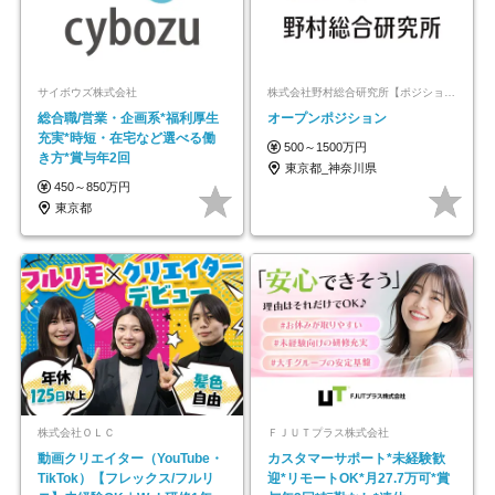
サイボウズ株式会社
株式会社野村総合研究所【ポジションマッチ登録】
総合職/営業・企画系*福利厚生
オープンポジション
充実*時短・在宅など選べる働
500～1500万円
き方*賞与年2回
東京都_神奈川県
450～850万円
東京都
株式会社ＯＬＣ
ＦＪＵＴプラス株式会社
動画クリエイター（YouTube・
カスタマーサポート*未経験歓
TikTok）【フレックス/フルリ
迎*リモートOK*月27.7万可*賞