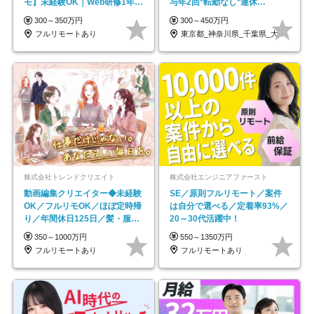
モ】未経験OK｜Web研修1年間
与年2回*転勤なし*連休
｜副業OK
OK/ZE010232
300～350万円
300～450万円
フルリモートあり
東京都_神奈川県_千葉県_大阪府_愛知県…
株式会社トレンドクリエイト
株式会社エンジニアファースト
動画編集クリエイター◆未経験
SE／原則フルリモート／案件
OK／フルリモOK／ほぼ定時帰
は自分で選べる／定着率93%／
り／年間休日125日／髪・服・
20～30代活躍中！
ネイル自由／副業OK
350～1000万円
550～1350万円
フルリモートあり
フルリモートあり