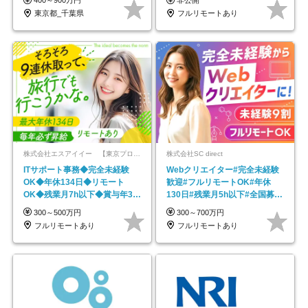
400～900万円
非公開
東京都_千葉県
フルリモートあり
株式会社エスアイイー 【東京プロマーケット上場】
株式会社SC direct
ITサポート事務◆完全未経験
Webクリエイター#完全未経験
OK◆年休134日◆リモート
歓迎#フルリモートOK#年休
OK◆残業月7h以下◆賞与年3回
130日#残業月5h以下#全国募集
◆5年目まで必ず昇給
#最大1年の研修
300～500万円
300～700万円
フルリモートあり
フルリモートあり