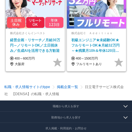
株式会社さくらインベスト
株式会社Ｃ Ａｄｄｉｔｉｏｎ
経営企画・リサーチ／月給30万
初級エンジニア★未経験OK★
円～／リモートOK／土日祝休
フルリモートOK★月給32万円
み／生成AIを活用できる方歓迎
～★残業月10h＆年休120日以
上★副業可
400～600万円
400～1500万円
大阪府
フルリモートあり
転職・求人情報サイトのtype
掲載企業一覧
日立電子サービス株式会
社 【DENSA】の転職・求人情報
職種から求人を探す
勤務地から求人を探す
求人掲載・利用規約・お問合せ