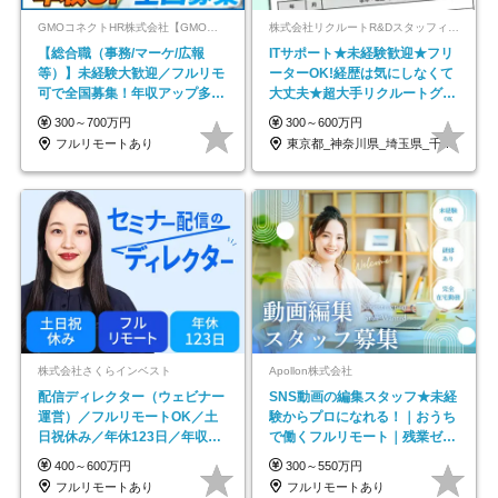
GMOコネクトHR株式会社【GMOインターネットグループ】
株式会社リクルートR&Dスタッフィング【リクルートグループ】
【総合職（事務/マーケ/広報
ITサポート★未経験歓迎★フリ
等）】未経験大歓迎／フルリモ
ーターOK!経歴は気にしなくて
可で全国募集！年収アップ多数
大丈夫★超大手リクルートグル
★年休最大130日★
ープの正社員/sg
300～700万円
300～600万円
フルリモートあり
東京都_神奈川県_埼玉県_千葉県_大阪府…
株式会社さくらインベスト
Apollon株式会社
配信ディレクター（ウェビナー
SNS動画の編集スタッフ★未経
運営）／フルリモートOK／土
験からプロになれる！｜おうち
日祝休み／年休123日／年収
で働くフルリモート｜残業ゼロ
600万円可
で18時退勤◎
400～600万円
300～550万円
フルリモートあり
フルリモートあり