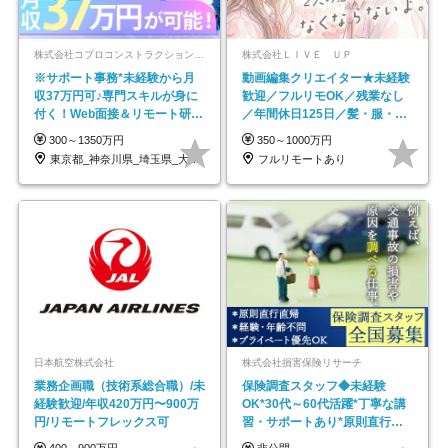
株式会社コプロコンストラクション【東証プライム上場コプロ・ホールディングス子会社】
株式会社ＬＩＶＥ ＵＰ
※サポート事務*未経験から月
動画編集クリエイター★未経験
収37万円可♪専門スキルが身に
歓迎／フルリモOK／残業なし
付く！Web面接＆リモート研修
／年間休日125日／髪・服・ネ
も充実♪/a
イル自由／研修充実で安心
300～1350万円
350～1000万円
東京都_神奈川県_埼玉県_大阪府_愛知県…
フルリモートあり
日本航空株式会社
株式会社損害保険リサーチ
業務企画職（技術系総合職）/未
保険調査スタッフ◆未経験
経験歓迎/年収420万円〜900万
OK*30代～60代活躍*丁寧な講
円/リモートフレックス可
習・サポートあり*原則直行直
帰／全国募集・業務委託