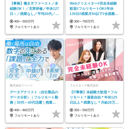
【事務】働き方ファースト／未
Webクリエイター#完全未経験
経験OK！／充実研修／年休127
歓迎#フルリモートOK#年休
日～／残業なし／平均20代／リ
130日#残業月5h以下#全国募集
モートOK
#最大1年の研修
400～550万円
300～700万円
フルリモートあり
フルリモートあり
株式会社リベンリ
フルスタック株式会社
データアナリスト（自社製品の
【IT事務】未経験大歓迎＊フル
データ分析）｜フルリモート勤
リモート＊服装自由＊年休125
務｜30代～40代活躍｜残業少
日以上＊残業なし＊月給26万円
なめ｜子育て社員多数活躍
以上
400～800万円
350～500万円
フルリモートあり
フルリモートあり