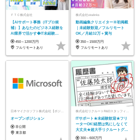
ＦＴＣ株式会社
株式会社viralinks
【AIサポート事務（ITプロ候
動画編集クリエイター※初掲載
補）】あなたのビジネス経験を
｜未経験歓迎／フルリモート
AI業界で活かす◆IT未経験
OK／月給32万＋賞与
OK◆目指せるコンサル
450～1200万円
350～1500万円
フルリモートあり
フルリモートあり
日本マイクロソフト株式会社【ポジションマッチ登録】
株式会社リクルートR&Dスタッフィング【リクルートグループ】
オープンポジション
ITサポート★未経験歓迎★フリ
ーターOK!経歴は気にしなくて
非公開
大丈夫★超大手リクルートグル
東京都
ープの正社員/sg
300～600万円