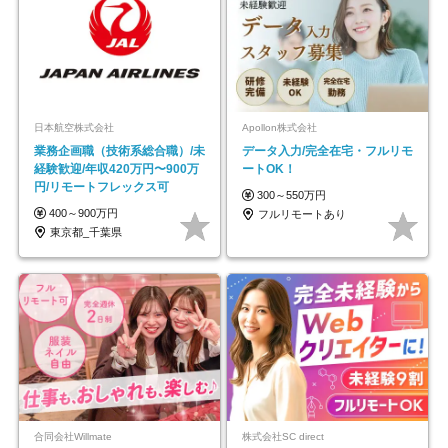
日本航空株式会社
Apollon株式会社
業務企画職（技術系総合職）/未
データ入力/完全在宅・フルリモ
経験歓迎/年収420万円〜900万
ートOK！
円/リモートフレックス可
300～550万円
400～900万円
フルリモートあり
東京都_千葉県
合同会社Willmate
株式会社SC direct