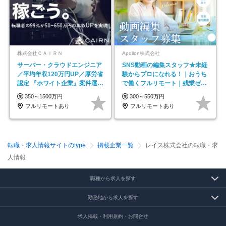
株式会社ＣＡＩＲＮ
Apollon株式会社
サーバー・クラウドエンジニア
SNS動画の編集スタッフ★未経
／平均年収120万円UP／厚労省
験からプロになれる！｜おうち
認定 『ホワイト企業』案件選択
で働くフルリモート｜残業ゼロ
制度／年休129日
で18時退勤◎
350～1500万円
300～550万円
フルリモートあり
フルリモートあり
転職・求人情報サイトのtype
掲載企業一覧
レイス株式会社の転職・求
人情報
職種から求人を探す
勤務地から求人を探す
求人掲載・利用規約・お問合せ