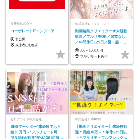
任天堂株式会社
株式会社ＬＩＶＥ ＵＰ
コーポレートITエンジニア
動画編集クリエイター★未経験
歓迎／フルリモOK／残業なし
非公開
／年間休日125日／髪・服・ネ
東京都_京都府
イル自由／研修充実で安心
350～1000万円
フルリモートあり
ゼロプライド株式会社
株式会社SUNRISE
SNSマーケター*未経験でも月
【動画クリエイター】未経験歓
給30万円～*フルリモート可
迎＊月給30万～＊年休125日以
*SNS好き歓迎*年休130日*有休
上＊フルリモ・フルフレックス