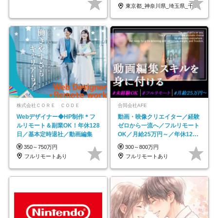
東京都_神奈川県_埼玉県_千葉県_大阪府…
株式会社ＣＯＲＥ ＣＯＤＥ
合同会社AFE
Webデザイナー◆HP制作＊フ
動画・映像クリエイター／経験
ルリモート＆副業OK！年休128
ゼロから一流へ／フルリモート
日／基本定時退社／動画編集
OK／月給25万円～／年休125
日以上
350～750万円
300～800万円
フルリモートあり
フルリモートあり