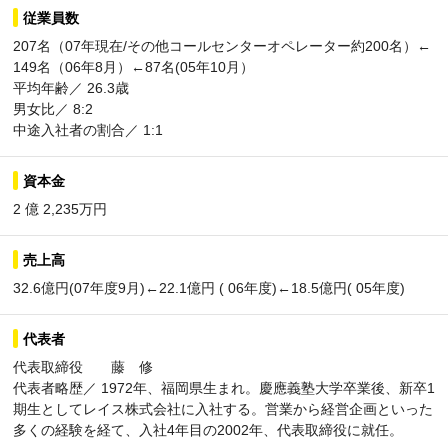
従業員数
207名（07年現在/その他コールセンターオペレーター約200名）←
149名（06年8月）←87名(05年10月）
平均年齢／ 26.3歳
男女比／ 8:2
中途入社者の割合／ 1:1
資本金
2 億 2,235万円
売上高
32.6億円(07年度9月)←22.1億円 ( 06年度)←18.5億円( 05年度)
代表者
代表取締役 藤 修
代表者略歴／ 1972年、福岡県生まれ。慶應義塾大学卒業後、新卒1
期生としてレイス株式会社に入社する。営業から経営企画といった
多くの経験を経て、入社4年目の2002年、代表取締役に就任。