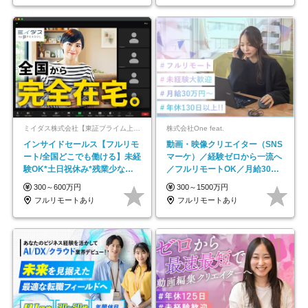
ミイダス株式会社【東証プライム上場パーソルグループ】
株式会社One feat.
インサイドセールス【フルリモ
動画・映像クリエイター（SNS
ート/全国どこでも働ける】未経
マーケ）／経験ゼロから一流へ
験OK*土日祝休み*残業少なめ*
／フルリモートOK／月給30万
在宅勤務手当あり
円～／年休130日以上
300～600万円
300～1500万円
フルリモートあり
フルリモートあり