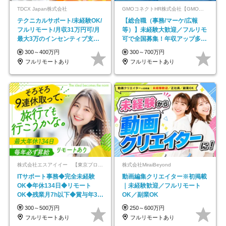
TDCX Japan株式会社
GMOコネクトHR株式会社【GMOインターネットグループ】
テクニカルサポート/未経験OK/
【総合職（事務/マーケ/広報
フルリモート/月収31万円可/月
等）】未経験大歓迎／フルリモ
最大3万のインセンティブ支給/
可で全国募集！年収アップ多数
平均年齢33歳
★年休最大130日★
300～400万円
300～700万円
フルリモートあり
フルリモートあり
株式会社エスアイイー 【東京プロマーケット上場】
株式会社MiraiBeyond
ITサポート事務◆完全未経験
動画編集クリエイター※初掲載
OK◆年休134日◆リモート
｜未経験歓迎／フルリモート
OK◆残業月7h以下◆賞与年3回
OK／副業OK
◆5年目まで必ず昇給
300～500万円
250～600万円
フルリモートあり
フルリモートあり