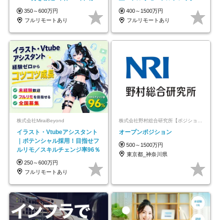
取得率100%
◆10名の採用が決定◆
350～600万円
400～1500万円
フルリモートあり
フルリモートあり
株式会社MiraiBeyond
株式会社野村総合研究所【ポジションマッチ登録】
イラスト・Vtubeアシスタント
オープンポジション
｜ポテンシャル採用！目指せフ
500～1500万円
ルリモ／スキルチェンジ率96％
東京都_神奈川県
250～600万円
フルリモートあり