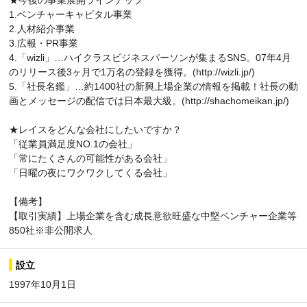
★今後の事業展開ラインナップ
1.ベンチャーキャピタル事業
2.人材紹介事業
3.広報・PR事業
4.「wizli」…ハイクラスビジネスパーソンが集まるSNS。07年4月
のリリース後3ヶ月で1万名の登録を獲得。(http://wizli.jp/)
5.「社長名鑑」…約1400社の新興上場企業の情報を掲載！社長の動
画とメッセージの配信では日本最大級。(http://shachomeikan.jp/)
★レイスをどんな会社にしたいですか？
「従業員満足度NO.1の会社」
「常にたくさんの可能性がある会社」
「日曜の夜にワクワクしてくる会社」
【備考】
【取引実績】上場企業を含む成長意欲旺盛な中堅ベンチャー企業等
850社※非公開求人
設立
1997年10月1日