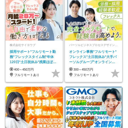
株式会社サイヨウブ
パーソルビジネスプロセスデザイン株式会社 事業開発本部
採用サポート*フルリモート勤
オンライン事務*フルリモート*
務*フレックスタイム制*年休
フレックス*土日祝休み*大手パ
120日*土日祝休み*残業ほぼな
ーソルグループ*オンライン面
し*育児中社員8割以上
接*30～40代活躍中
400～450万円
300～450万円
フルリモートあり
フルリモートあり