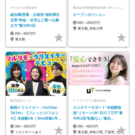
サイボウズ株式会社
株式会社野村総合研究所【ポジションマッチ登録】
総合職/営業・企画系*福利厚生
オープンポジション
充実*時短・在宅など選べる働
500～1500万円
き方*賞与年2回
東京都_神奈川県
450～850万円
東京都
株式会社ＯＬＣ
ＦＪＵＴプラス株式会社
動画クリエイター（YouTube・
カスタマーサポート*未経験歓
TikTok）【フレックス/フルリ
迎*リモートOK*月27.7万可*賞
モ】未経験OK｜Web研修1年間
与年2回*転勤なし*連休
｜副業OK
OK/ZE010232
300～350万円
300～450万円
フルリモートあり
東京都_神奈川県_千葉県_大阪府_愛知県…