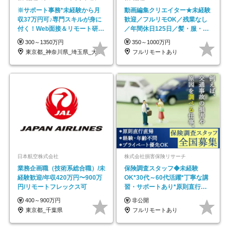
※サポート事務*未経験から月
動画編集クリエイター★未経験
収37万円可♪専門スキルが身に
歓迎／フルリモOK／残業なし
付く！Web面接＆リモート研修
／年間休日125日／髪・服・ネ
も充実♪/a
イル自由／研修充実で安心
300～1350万円
350～1000万円
東京都_神奈川県_埼玉県_大阪府_愛知県…
フルリモートあり
日本航空株式会社
株式会社損害保険リサーチ
業務企画職（技術系総合職）/未
保険調査スタッフ◆未経験
経験歓迎/年収420万円〜900万
OK*30代～60代活躍*丁寧な講
円/リモートフレックス可
習・サポートあり*原則直行直
帰／全国募集・業務委託
400～900万円
非公開
東京都_千葉県
フルリモートあり