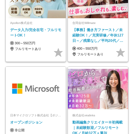
Apollon株式会社
合同会社Willmate
データ入力/完全在宅・フルリモ
【事務】働き方ファースト／未
ートOK！
経験OK！／充実研修／年休127
日～／残業なし／平均20代／リ
300～550万円
モートOK
400～550万円
フルリモートあり
フルリモートあり
日本マイクロソフト株式会社【ポジションマッチ登録】
株式会社viralinks
オープンポジション
動画編集クリエイター※初掲載
｜未経験歓迎／フルリモート
非公開
OK／月給32万＋賞与