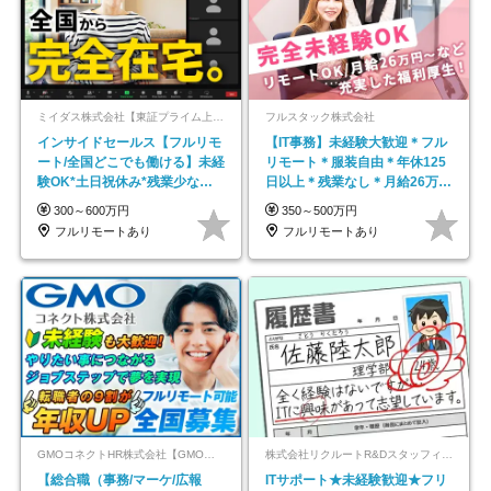
ミイダス株式会社【東証プライム上場パーソルグループ】
フルスタック株式会社
インサイドセールス【フルリモ
【IT事務】未経験大歓迎＊フル
ート/全国どこでも働ける】未経
リモート＊服装自由＊年休125
験OK*土日祝休み*残業少なめ*
日以上＊残業なし＊月給26万円
在宅勤務手当あり
以上
300～600万円
350～500万円
フルリモートあり
フルリモートあり
GMOコネクトHR株式会社【GMOインターネットグループ】
株式会社リクルートR&Dスタッフィング【リクルートグループ】
【総合職（事務/マーケ/広報
ITサポート★未経験歓迎★フリ