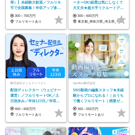
等）】未経験大歓迎／フルリモ
ーターOK!経歴は気にしなくて
可で全国募集！年収アップ多数
大丈夫★超大手リクルートグル
★年休最大130日★
ープの正社員/sg
300～700万円
300～600万円
フルリモートあり
東京都_神奈川県_埼玉県_千葉県_大阪府…
株式会社さくらインベスト
Apollon株式会社
配信ディレクター（ウェビナー
SNS動画の編集スタッフ★未経
運営）／フルリモートOK／土
験からプロになれる！｜おうち
日祝休み／年休123日／年収
で働くフルリモート｜残業ゼロ
600万円可
で18時退勤◎
400～600万円
300～550万円
フルリモートあり
フルリモートあり