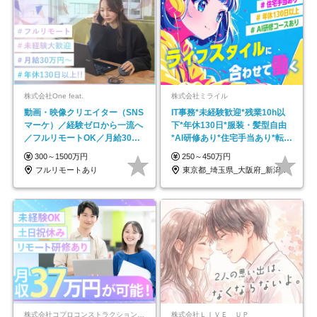
株式会社One feat.
株式会社ミライル
動画・映像クリエイター（SNS
IT事務*未経験歓迎*残業10h以
マーケ）／経験ゼロから一流へ
下*年休130日*服装・髪型自由
／フルリモートOK／月給30万
*AI研修あり*住宅手当あり*転勤
円～／年休130日以上
なし
300～1500万円
250～450万円
フルリモートあり
東京都_埼玉県_大阪府_新潟県_福岡県
株式会社コプロコンストラクション【東証プライム上場コプロ・ホールディングス子会社】
株式会社ＬＩＶＥ ＵＰ