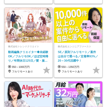
株式会社トレンドクリエイト
株式会社エンジニアファースト
動画編集クリエイター◆未経験
SE／原則フルリモート／案件
OK／フルリモOK／ほぼ定時帰
は自分で選べる／定着率93%／
り／年間休日125日／髪・服・
20～30代活躍中！
ネイル自由／副業OK
350～1000万円
550～1350万円
フルリモートあり
フルリモートあり