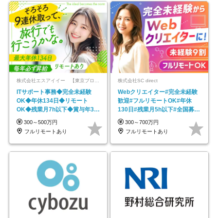
株式会社エスアイイー 【東京プロマーケット上場】
株式会社SC direct
ITサポート事務◆完全未経験
Webクリエイター#完全未経験
OK◆年休134日◆リモート
歓迎#フルリモートOK#年休
OK◆残業月7h以下◆賞与年3回
130日#残業月5h以下#全国募集
◆5年目まで必ず昇給
#最大1年の研修
300～500万円
300～700万円
フルリモートあり
フルリモートあり