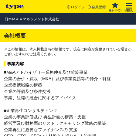
ログイン
会員登録
検討中(
0
)
MENU
日本Ｍ＆Ａマネジメント株式会社
会社概要
※この情報は、求人掲載当時の情報です。現在は内容が変更されている場合が
ございますのでご注意ください。
事業内容
■M&Aアドバイザリー業務仲介及び斡旋事業
企業の合併・買収（M&A）及び事業提携等の仲介・斡旋
企業提携戦略の構築
企業の評価及び条件交渉
事業、組織の統合に関するアドバイス
■企業再生コンサルティング
企業の事業評価及び 再生計画の構築・支援
経営面及び財務面のリストラクチャリング戦略の構築
企業再生に必要なファイナンスの 支援