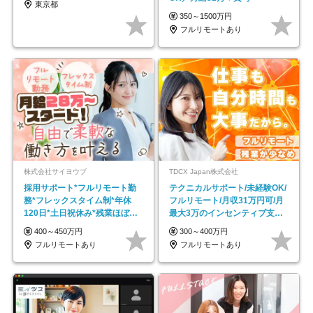
東京都
350～1500万円
フルリモートあり
株式会社サイヨウブ
TDCX Japan株式会社
採用サポート*フルリモート勤
テクニカルサポート/未経験OK/
務*フレックスタイム制*年休
フルリモート/月収31万円可/月
120日*土日祝休み*残業ほぼな
最大3万のインセンティブ支給/
し*育児中社員8割以上
平均年齢33歳
400～450万円
300～400万円
フルリモートあり
フルリモートあり