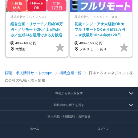
株式会社さくらインベスト
株式会社Ｃ Ａｄｄｉｔｉｏｎ
経営企画・リサーチ／月給30万
初級エンジニア★未経験OK★
円～／リモートOK／土日祝休
フルリモートOK★月給32万円
み／生成AIを活用できる方歓迎
～★残業月10h＆年休120日以
上★副業可
400～600万円
400～1500万円
大阪府
フルリモートあり
転職・求人情報サイトのtype
掲載企業一覧
日本Ｍ＆Ａマネジメント株
式会社の転職・求人情報
職種から求人を探す
勤務地から求人を探す
求人掲載・利用規約・お問合せ
ホーム
ログイン