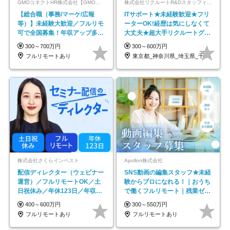
GMOコネクトHR株式会社【GMOインターネットグループ】
株式会社リクルートR&Dスタッフィング【リクルートグループ】
【総合職（事務/マーケ/広報
ITサポート★未経験歓迎★フリ
等）】未経験大歓迎／フルリモ
ーターOK!経歴は気にしなくて
可で全国募集！年収アップ多数
大丈夫★超大手リクルートグル
★年休最大130日★
ープの正社員/sg
300～700万円
300～600万円
フルリモートあり
東京都_神奈川県_埼玉県_千葉県_大阪府…
株式会社さくらインベスト
Apollon株式会社
配信ディレクター（ウェビナー
SNS動画の編集スタッフ★未経
運営）／フルリモートOK／土
験からプロになれる！｜おうち
日祝休み／年休123日／年収
で働くフルリモート｜残業ゼロ
600万円可
で18時退勤◎
400～600万円
300～550万円
フルリモートあり
フルリモートあり