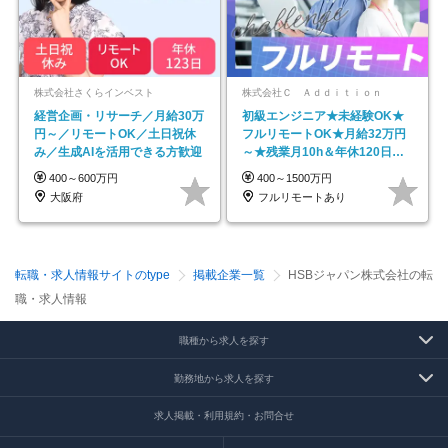
株式会社さくらインベスト
株式会社Ｃ Ａｄｄｉｔｉｏｎ
経営企画・リサーチ／月給30万
初級エンジニア★未経験OK★
円～／リモートOK／土日祝休
フルリモートOK★月給32万円
み／生成AIを活用できる方歓迎
～★残業月10h＆年休120日以
上★副業可
400～600万円
400～1500万円
大阪府
フルリモートあり
転職・求人情報サイトのtype
掲載企業一覧
HSBジャパン株式会社の転
職・求人情報
職種から求人を探す
勤務地から求人を探す
求人掲載・利用規約・お問合せ