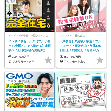
ミイダス株式会社【東証プライム上場パーソルグループ】
フルスタック株式会社
インサイドセールス【フルリモ
【IT事務】未経験大歓迎＊フル
ート/全国どこでも働ける】未経
リモート＊服装自由＊年休125
験OK*土日祝休み*残業少なめ*
日以上＊残業なし＊月給26万円
在宅勤務手当あり
以上
300～600万円
350～500万円
フルリモートあり
フルリモートあり