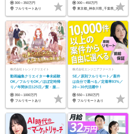
｜副業OK
OK/ZE010232
300～350万円
300～450万円
フルリモートあり
東京都_神奈川県_千葉県_大阪府_愛知県…
株式会社トレンドクリエイト
株式会社エンジニアファースト
動画編集クリエイター◆未経験
SE／原則フルリモート／案件
OK／フルリモOK／ほぼ定時帰
は自分で選べる／定着率93%／
り／年間休日125日／髪・服・
20～30代活躍中！
ネイル自由／副業OK
350～1000万円
550～1350万円
フルリモートあり
フルリモートあり