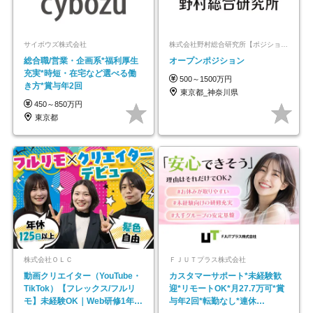
サイボウズ株式会社
株式会社野村総合研究所【ポジションマッチ登録】
総合職/営業・企画系*福利厚生
オープンポジション
充実*時短・在宅など選べる働
500～1500万円
き方*賞与年2回
東京都_神奈川県
450～850万円
東京都
株式会社ＯＬＣ
ＦＪＵＴプラス株式会社
動画クリエイター（YouTube・
カスタマーサポート*未経験歓
TikTok）【フレックス/フルリ
迎*リモートOK*月27.7万可*賞
モ】未経験OK｜Web研修1年間
与年2回*転勤なし*連休