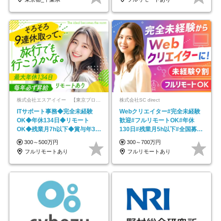
株式会社エスアイイー 【東京プロマーケット上場】
株式会社SC direct
ITサポート事務◆完全未経験
Webクリエイター#完全未経験
OK◆年休134日◆リモート
歓迎#フルリモートOK#年休
OK◆残業月7h以下◆賞与年3回
130日#残業月5h以下#全国募集
◆5年目まで必ず昇給
#最大1年の研修
300～500万円
300～700万円
フルリモートあり
フルリモートあり