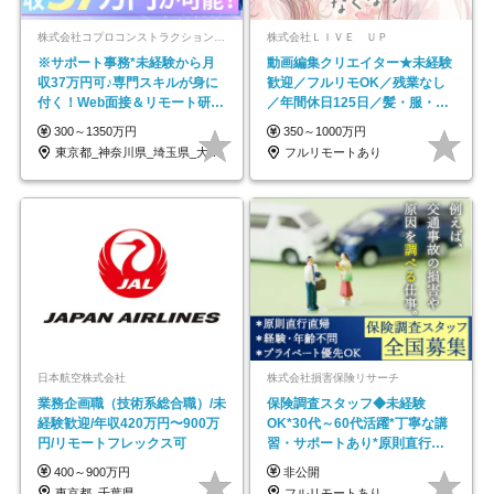
株式会社コプロコンストラクション【東証プライム上場コプロ・ホールディングス子会社】
株式会社ＬＩＶＥ ＵＰ
※サポート事務*未経験から月
動画編集クリエイター★未経験
収37万円可♪専門スキルが身に
歓迎／フルリモOK／残業なし
付く！Web面接＆リモート研修
／年間休日125日／髪・服・ネ
も充実♪/a
イル自由／研修充実で安心
300～1350万円
350～1000万円
東京都_神奈川県_埼玉県_大阪府_愛知県…
フルリモートあり
日本航空株式会社
株式会社損害保険リサーチ
業務企画職（技術系総合職）/未
保険調査スタッフ◆未経験
経験歓迎/年収420万円〜900万
OK*30代～60代活躍*丁寧な講
円/リモートフレックス可
習・サポートあり*原則直行直
帰／全国募集・業務委託
400～900万円
非公開
東京都_千葉県
フルリモートあり