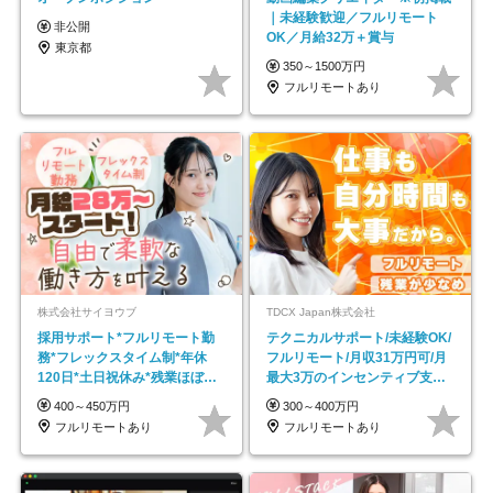
｜未経験歓迎／フルリモート
非公開
OK／月給32万＋賞与
東京都
350～1500万円
フルリモートあり
株式会社サイヨウブ
TDCX Japan株式会社
採用サポート*フルリモート勤
テクニカルサポート/未経験OK/
務*フレックスタイム制*年休
フルリモート/月収31万円可/月
120日*土日祝休み*残業ほぼな
最大3万のインセンティブ支給/
し*育児中社員8割以上
平均年齢33歳
400～450万円
300～400万円
フルリモートあり
フルリモートあり