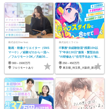
株式会社One feat.
株式会社ミライル
動画・映像クリエイター（SNS
IT事務*未経験歓迎*残業10h以
マーケ）／経験ゼロから一流へ
下*年休130日*服装・髪型自由
／フルリモートOK／月給30万
*AI研修あり*住宅手当あり*転勤
円～／年休130日以上
なし
300～1500万円
250～450万円
フルリモートあり
東京都_埼玉県_大阪府_新潟県_福岡県