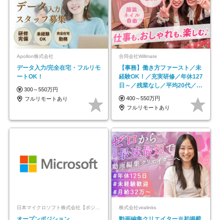
Apollon株式会社
合同会社Willmate
データ入力/完全在宅・フルリモ
【事務】働き方ファースト／未
ートOK！
経験OK！／充実研修／年休127
日～／残業なし／平均20代／リ
300～550万円
モートOK
400～550万円
フルリモートあり
フルリモートあり
日本マイクロソフト株式会社【ポジションマッチ登録】
株式会社viralinks
オープンポジション
動画編集クリエイター※初掲載