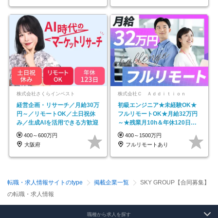
株式会社さくらインベスト
株式会社Ｃ Ａｄｄｉｔｉｏｎ
経営企画・リサーチ／月給30万
初級エンジニア★未経験OK★
円～／リモートOK／土日祝休
フルリモートOK★月給32万円
み／生成AIを活用できる方歓迎
～★残業月10h＆年休120日以
上★副業可
400～600万円
400～1500万円
大阪府
フルリモートあり
転職・求人情報サイトのtype
掲載企業一覧
SKY GROUP【合同募集】
の転職・求人情報
職種から求人を探す