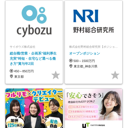
サイボウズ株式会社
株式会社野村総合研究所【ポジションマッチ登録】
総合職/営業・企画系*福利厚生
オープンポジション
充実*時短・在宅など選べる働
500～1500万円
き方*賞与年2回
東京都_神奈川県
450～850万円
東京都