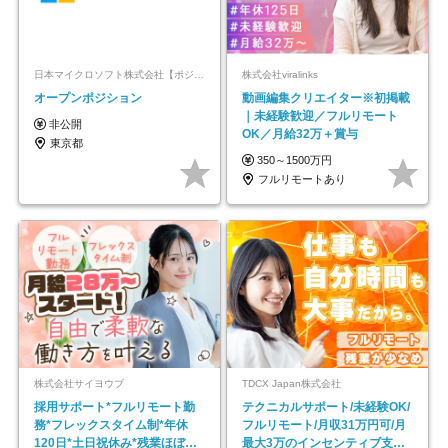
日本マイクロソフト株式会社【ポジションマッチ登録】
株式会社viralinks
オープンポジション
動画編集クリエイター※初掲載
｜未経験歓迎／フルリモート
非公開
OK／月給32万＋賞与
東京都
350～1500万円
フルリモートあり
株式会社サイヨウブ
TDCX Japan株式会社
採用サポート*フルリモート勤
テクニカルサポート/未経験OK/
務*フレックスタイム制*年休
フルリモート/月収31万円可/月
120日*土日祝休み*残業ほぼな
最大3万のインセンティブ支給/