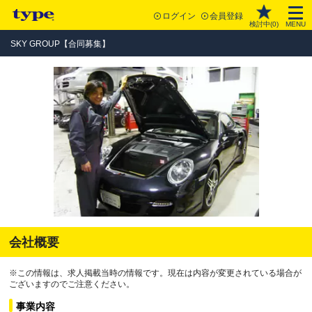
ログイン
会員登録
検討中(
0
)
MENU
SKY GROUP【合同募集】
会社概要
※この情報は、求人掲載当時の情報です。現在は内容が変更されている場合が
ございますのでご注意ください。
事業内容