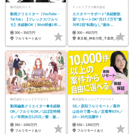
株式会社ＯＬＣ
ＦＪＵＴプラス株式会社
動画クリエイター（YouTube・
カスタマーサポート*未経験歓
TikTok）【フレックス/フルリ
迎*リモートOK*月27.7万可*賞
モ】未経験OK｜Web研修1年間
与年2回*転勤なし*連休
｜副業OK
OK/ZE010232
300～350万円
300～450万円
フルリモートあり
東京都_神奈川県_千葉県_大阪府_愛知県…
株式会社トレンドクリエイト
株式会社エンジニアファースト
動画編集クリエイター◆未経験
SE／原則フルリモート／案件
OK／フルリモOK／ほぼ定時帰
は自分で選べる／定着率93%／
り／年間休日125日／髪・服・
20～30代活躍中！
ネイル自由／副業OK
350～1000万円
550～1350万円
フルリモートあり
フルリモートあり