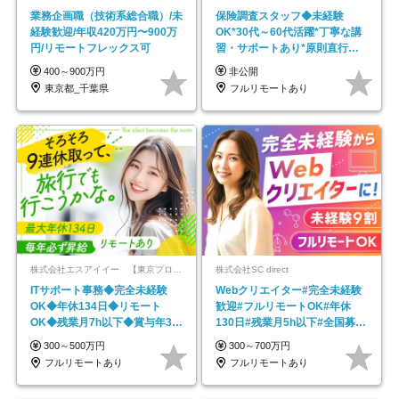
業務企画職（技術系総合職）/未
保険調査スタッフ◆未経験
経験歓迎/年収420万円〜900万
OK*30代～60代活躍*丁寧な講
円/リモートフレックス可
習・サポートあり*原則直行直
帰／全国募集・業務委託
400～900万円
非公開
東京都_千葉県
フルリモートあり
株式会社エスアイイー 【東京プロマーケット上場】
株式会社SC direct
ITサポート事務◆完全未経験
Webクリエイター#完全未経験
OK◆年休134日◆リモート
歓迎#フルリモートOK#年休
OK◆残業月7h以下◆賞与年3回
130日#残業月5h以下#全国募集
◆5年目まで必ず昇給
#最大1年の研修
300～500万円
300～700万円
フルリモートあり
フルリモートあり