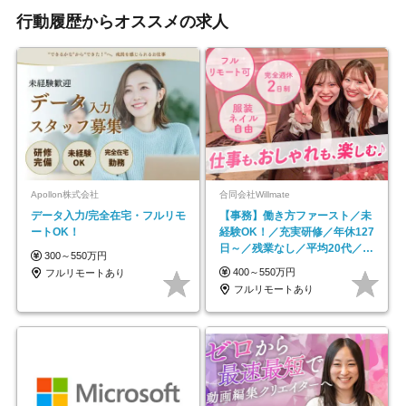
行動履歴からオススメの求人
Apollon株式会社
合同会社Willmate
データ入力/完全在宅・フルリモ
【事務】働き方ファースト／未
ートOK！
経験OK！／充実研修／年休127
日～／残業なし／平均20代／リ
300～550万円
モートOK
400～550万円
フルリモートあり
フルリモートあり