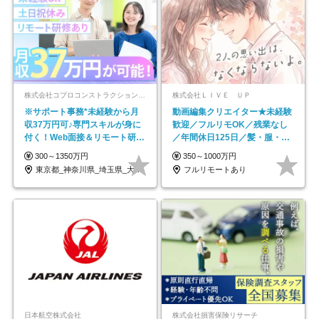
株式会社コプロコンストラクション【東証プライム上場コプロ・ホールディングス子会社】
株式会社ＬＩＶＥ ＵＰ
※サポート事務*未経験から月
動画編集クリエイター★未経験
収37万円可♪専門スキルが身に
歓迎／フルリモOK／残業なし
付く！Web面接＆リモート研修
／年間休日125日／髪・服・ネ
も充実♪/a
イル自由／研修充実で安心
300～1350万円
350～1000万円
東京都_神奈川県_埼玉県_大阪府_愛知県…
フルリモートあり
日本航空株式会社
株式会社損害保険リサーチ