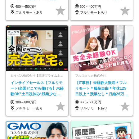
し*育児中社員8割以上
平均年齢33歳
400～450万円
300～400万円
フルリモートあり
フルリモートあり
ミイダス株式会社【東証プライム上場パーソルグループ】
フルスタック株式会社
インサイドセールス【フルリモ
【IT事務】未経験大歓迎＊フル
ート/全国どこでも働ける】未経
リモート＊服装自由＊年休125
験OK*土日祝休み*残業少なめ*
日以上＊残業なし＊月給26万円
在宅勤務手当あり
以上
300～600万円
350～500万円
フルリモートあり
フルリモートあり