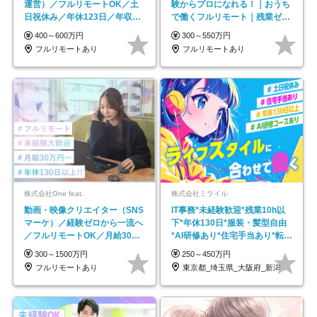
運営）／フルリモートOK／土
験からプロになれる！｜おうち
日祝休み／年休123日／年収
で働くフルリモート｜残業ゼロ
600万円可
で18時退勤◎
400～600万円
300～550万円
フルリモートあり
フルリモートあり
株式会社One feat.
株式会社ミライル
動画・映像クリエイター（SNS
IT事務*未経験歓迎*残業10h以
マーケ）／経験ゼロから一流へ
下*年休130日*服装・髪型自由
／フルリモートOK／月給30万
*AI研修あり*住宅手当あり*転勤
円～／年休130日以上
なし
300～1500万円
250～450万円
フルリモートあり
東京都_埼玉県_大阪府_新潟県_福岡県