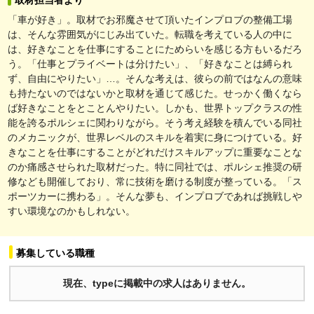
「車が好き」。取材でお邪魔させて頂いたインプロブの整備工場
は、そんな雰囲気がにじみ出ていた。転職を考えている人の中に
は、好きなことを仕事にすることにためらいを感じる方もいるだろ
う。「仕事とプライベートは分けたい」、「好きなことは縛られ
ず、自由にやりたい」…。そんな考えは、彼らの前ではなんの意味
も持たないのではないかと取材を通じて感じた。せっかく働くなら
ば好きなことをとことんやりたい。しかも、世界トップクラスの性
能を誇るポルシェに関わりながら。そう考え経験を積んでいる同社
のメカニックが、世界レベルのスキルを着実に身につけている。好
きなことを仕事にすることがどれだけスキルアップに重要なことな
のか痛感させられた取材だった。特に同社では、ポルシェ推奨の研
修なども開催しており、常に技術を磨ける制度が整っている。「ス
ポーツカーに携わる」。そんな夢も、インプロブであれば挑戦しや
すい環境なのかもしれない。
募集している職種
現在、typeに掲載中の求人はありません。