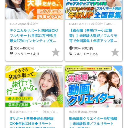
TDCX Japan株式会社
GMOコネクトHR株式会社【GMOインターネットグループ】
テクニカルサポート/未経験OK/
【総合職（事務/マーケ/広報
フルリモート/月収31万円可/月
等）】未経験大歓迎／フルリモ
最大3万のインセンティブ支給/
可で全国募集！年収アップ多数
平均年齢33歳
★年休最大130日★
300～400万円
300～700万円
フルリモートあり
フルリモートあり
株式会社エスアイイー 【東京プロマーケット上場】
株式会社MiraiBeyond
ITサポート事務◆完全未経験
動画編集クリエイター※初掲載
OK◆年休134日◆リモート
｜未経験歓迎／フルリモート