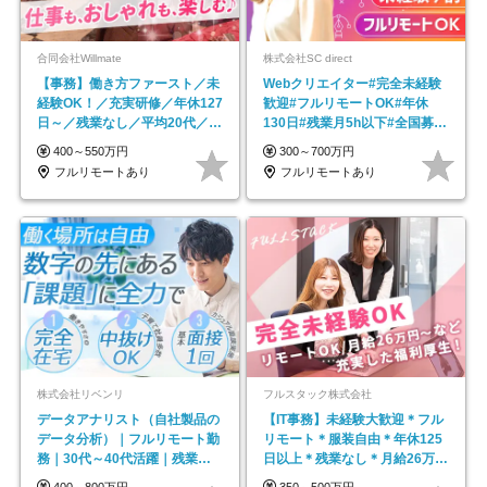
合同会社Willmate
株式会社SC direct
【事務】働き方ファースト／未
Webクリエイター#完全未経験
経験OK！／充実研修／年休127
歓迎#フルリモートOK#年休
日～／残業なし／平均20代／リ
130日#残業月5h以下#全国募集
モートOK
#最大1年の研修
400～550万円
300～700万円
フルリモートあり
フルリモートあり
株式会社リベンリ
フルスタック株式会社
データアナリスト（自社製品の
【IT事務】未経験大歓迎＊フル
データ分析）｜フルリモート勤
リモート＊服装自由＊年休125
務｜30代～40代活躍｜残業少
日以上＊残業なし＊月給26万円
なめ｜子育て社員多数活躍
以上
400～800万円
350～500万円