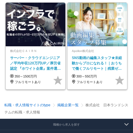
株式会社ＣＡＩＲＮ
Apollon株式会社
サーバー・クラウドエンジニア
SNS動画の編集スタッフ★未経
／平均年収120万円UP／厚労省
験からプロになれる！｜おうち
認定 『ホワイト企業』案件選択
で働くフルリモート｜残業ゼロ
制度／年休129日
で18時退勤◎
350～1500万円
300～550万円
フルリモートあり
フルリモートあり
転職・求人情報サイトのtype
掲載企業一覧
株式会社 日本ランドシス
テムの転職・求人情報
職種から求人を探す