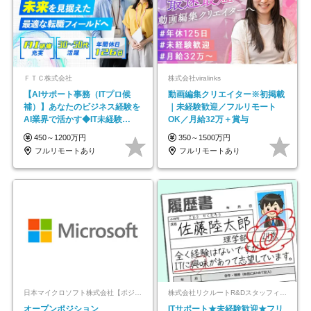
ＦＴＣ株式会社
株式会社viralinks
【AIサポート事務（ITプロ候
動画編集クリエイター※初掲載
補）】あなたのビジネス経験を
｜未経験歓迎／フルリモート
AI業界で活かす◆IT未経験
OK／月給32万＋賞与
OK◆目指せるコンサル
450～1200万円
350～1500万円
フルリモートあり
フルリモートあり
日本マイクロソフト株式会社【ポジションマッチ登録】
株式会社リクルートR&Dスタッフィング【リクルートグループ】
オープンポジション
ITサポート★未経験歓迎★フリ