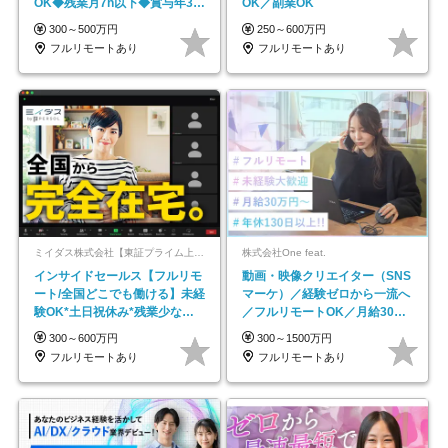
OK◆残業月7h以下◆賞与年3回
OK／副業OK
◆5年目まで必ず昇給
300～500万円
250～600万円
フルリモートあり
フルリモートあり
ミイダス株式会社【東証プライム上場パーソルグループ】
株式会社One feat.
インサイドセールス【フルリモ
動画・映像クリエイター（SNS
ート/全国どこでも働ける】未経
マーケ）／経験ゼロから一流へ
験OK*土日祝休み*残業少なめ*
／フルリモートOK／月給30万
在宅勤務手当あり
円～／年休130日以上
300～600万円
300～1500万円
フルリモートあり
フルリモートあり