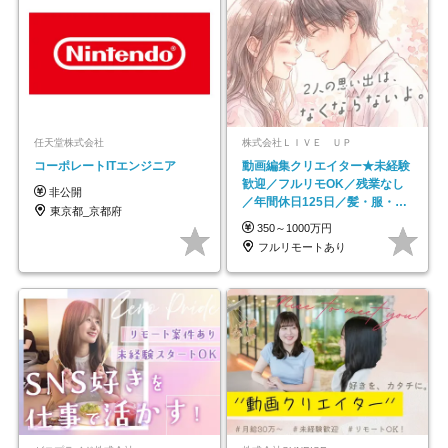
任天堂株式会社
株式会社ＬＩＶＥ ＵＰ
コーポレートITエンジニア
動画編集クリエイター★未経験
歓迎／フルリモOK／残業なし
非公開
／年間休日125日／髪・服・ネ
東京都_京都府
イル自由／研修充実で安心
350～1000万円
フルリモートあり