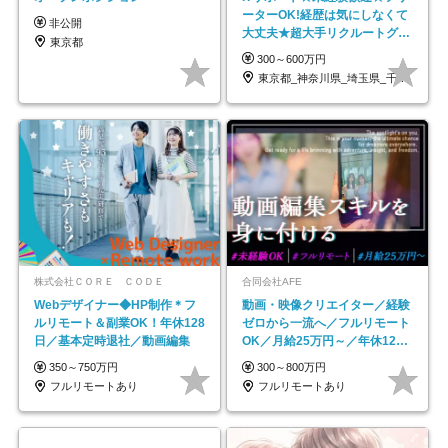
ーターOK!経歴は気にしなくて
非公開
大丈夫★超大手リクルートグル
東京都
ープの正社員/sg
300～600万円
東京都_神奈川県_埼玉県_千葉県_大阪府…
株式会社ＣＯＲＥ ＣＯＤＥ
合同会社AFE
Webデザイナー◆HP制作＊フ
動画・映像クリエイター／経験
ルリモート＆副業OK！年休128
ゼロから一流へ／フルリモート
日／基本定時退社／動画編集
OK／月給25万円～／年休125
日以上
350～750万円
300～800万円
フルリモートあり
フルリモートあり