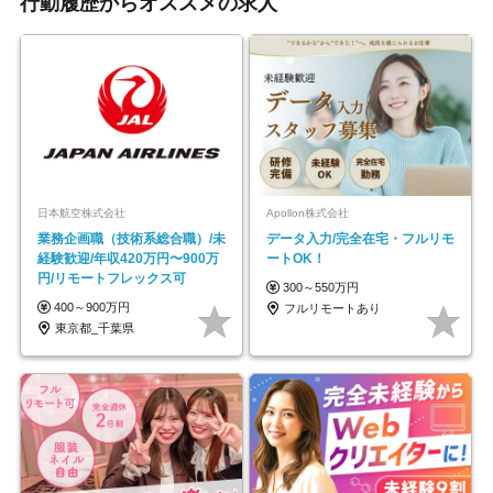
行動履歴からオススメの求人
日本航空株式会社
Apollon株式会社
業務企画職（技術系総合職）/未
データ入力/完全在宅・フルリモ
経験歓迎/年収420万円〜900万
ートOK！
円/リモートフレックス可
300～550万円
400～900万円
フルリモートあり
東京都_千葉県