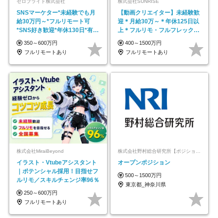
ゼロプライド株式会社
株式会社SUNRISE
SNSマーケター*未経験でも月
【動画クリエイター】未経験歓
給30万円～*フルリモート可
迎＊月給30万～＊年休125日以
*SNS好き歓迎*年休130日*有休
上＊フルリモ・フルフレックス
取得率100%
◆10名の採用が決定◆
350～600万円
400～1500万円
フルリモートあり
フルリモートあり
株式会社MiraiBeyond
株式会社野村総合研究所【ポジションマッチ登録】
イラスト・Vtubeアシスタント
オープンポジション
｜ポテンシャル採用！目指せフ
500～1500万円
ルリモ／スキルチェンジ率96％
東京都_神奈川県
250～600万円
フルリモートあり