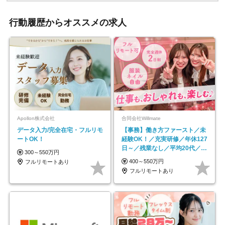
行動履歴からオススメの求人
Apollon株式会社
合同会社Willmate
データ入力/完全在宅・フルリモ
【事務】働き方ファースト／未
ートOK！
経験OK！／充実研修／年休127
日～／残業なし／平均20代／リ
300～550万円
モートOK
400～550万円
フルリモートあり
フルリモートあり