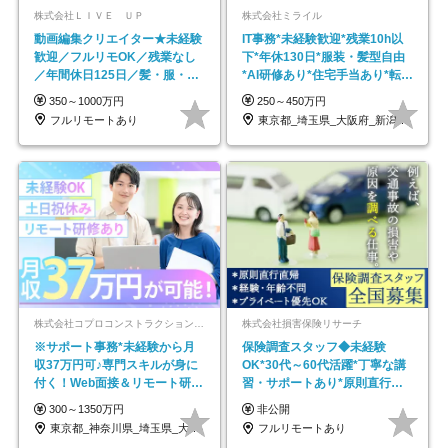
株式会社ＬＩＶＥ ＵＰ
株式会社ミライル
動画編集クリエイター★未経験
IT事務*未経験歓迎*残業10h以
歓迎／フルリモOK／残業なし
下*年休130日*服装・髪型自由
／年間休日125日／髪・服・ネ
*AI研修あり*住宅手当あり*転勤
イル自由／研修充実で安心
なし
350～1000万円
250～450万円
フルリモートあり
東京都_埼玉県_大阪府_新潟県_福岡県
株式会社コプロコンストラクション【東証プライム上場コプロ・ホールディングス子会社】
株式会社損害保険リサーチ
※サポート事務*未経験から月
保険調査スタッフ◆未経験
収37万円可♪専門スキルが身に
OK*30代～60代活躍*丁寧な講
付く！Web面接＆リモート研修
習・サポートあり*原則直行直
も充実♪/a
帰／全国募集・業務委託
300～1350万円
非公開
東京都_神奈川県_埼玉県_大阪府_愛知県…
フルリモートあり