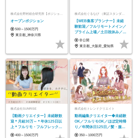
株式会社野村総合研究所【ポジションマッチ登録】
株式会社ぐるなび （東証スタンダード上場）
オープンポジション
【WEB集客プランナー】未経
験歓迎／フルリモートメイン／
500～1500万円
プライム上場／土日祝休み／東
東京都_神奈川県
京・大阪・名古屋
非公開
東京都_大阪府_愛知県
株式会社SUNRISE
株式会社トレンドクリエイト
【動画クリエイター】未経験歓
動画編集クリエイター◆未経験
迎＊月給30万～＊年休125日以
OK／フルリモOK／ほぼ定時帰
上＊フルリモ・フルフレックス
り／年間休日125日／髪・服・
◆10名の採用が決定◆
ネイル自由／副業OK
400～1500万円
350～1000万円