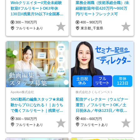
Webクリエイター#完全未経験
業務企画職（技術系総合職）/未
歓迎#フルリモートOK#年休
経験歓迎/年収420万円〜900万
130日#残業月5h以下#全国募集
円/リモートフレックス可
#最大1年の研修
300～700万円
400～900万円
フルリモートあり
東京都_千葉県
Apollon株式会社
株式会社さくらインベスト
SNS動画の編集スタッフ★未経
配信ディレクター（ウェビナー
験からプロになれる！｜おうち
運営）／フルリモートOK／土
で働くフルリモート｜残業ゼロ
日祝休み／年休123日／年収
で18時退勤◎
600万円可
300～550万円
400～600万円
フルリモートあり
フルリモートあり