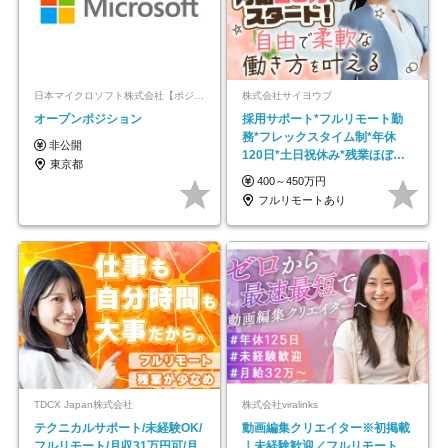
日本マイクロソフト株式会社【ポジションマッチ登録】
株式会社サイヨウブ
オープンポジション
採用サポート*フルリモート勤
務*フレックスタイム制*年休
非公開
120日*土日祝休み*残業ほぼな
東京都
し*育児中社員8割以上
400～450万円
フルリモートあり
TDCX Japan株式会社
株式会社viralinks
テクニカルサポート/未経験OK/
動画編集クリエイター※初掲載
フルリモート/月収31万円可/月
｜未経験歓迎／フルリモート