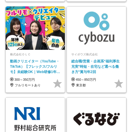
株式会社ＯＬＣ
サイボウズ株式会社
動画クリエイター（YouTube・
総合職/営業・企画系*福利厚生
TikTok）【フレックス/フルリ
充実*時短・在宅など選べる働
モ】未経験OK｜Web研修1年間
き方*賞与年2回
｜副業OK
300～350万円
450～850万円
フルリモートあり
東京都