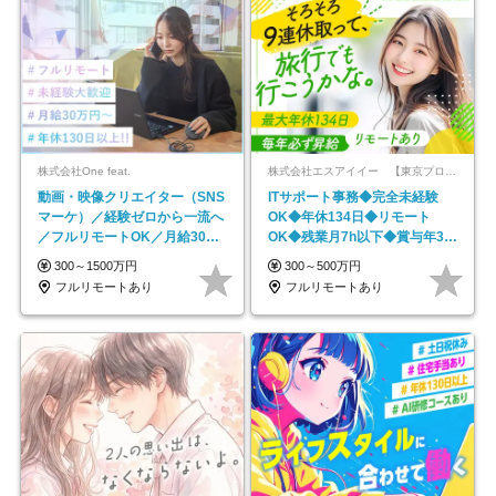
株式会社One feat.
株式会社エスアイイー 【東京プロマーケット上場】
動画・映像クリエイター（SNS
ITサポート事務◆完全未経験
マーケ）／経験ゼロから一流へ
OK◆年休134日◆リモート
／フルリモートOK／月給30万
OK◆残業月7h以下◆賞与年3回
円～／年休130日以上
◆5年目まで必ず昇給
300～1500万円
300～500万円
フルリモートあり
フルリモートあり