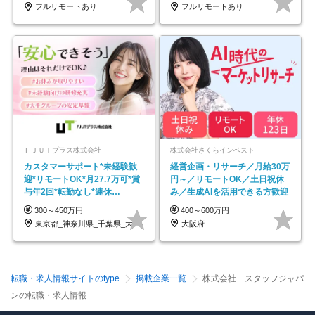
フルリモートあり
フルリモートあり
ＦＪＵＴプラス株式会社
株式会社さくらインベスト
カスタマーサポート*未経験歓
経営企画・リサーチ／月給30万
迎*リモートOK*月27.7万可*賞
円～／リモートOK／土日祝休
与年2回*転勤なし*連休
み／生成AIを活用できる方歓迎
OK/ZE010232
300～450万円
400～600万円
東京都_神奈川県_千葉県_大阪府_愛知県…
大阪府
転職・求人情報サイトのtype
掲載企業一覧
株式会社 スタッフジャパ
ンの転職・求人情報