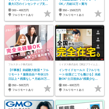
最大3万のインセンティブ支給/
OK／月給32万＋賞与
平均年齢33歳
300～400万円
350～1500万円
フルリモートあり
フルリモートあり
フルスタック株式会社
ミイダス株式会社【東証プライム上場パーソルグループ】
【IT事務】未経験大歓迎＊フル
インサイドセールス【フルリモ
リモート＊服装自由＊年休125
ート/全国どこでも働ける】未経
日以上＊残業なし＊月給26万円
験OK*土日祝休み*残業少なめ*
以上
在宅勤務手当あり
350～500万円
300～600万円
フルリモートあり
フルリモートあり