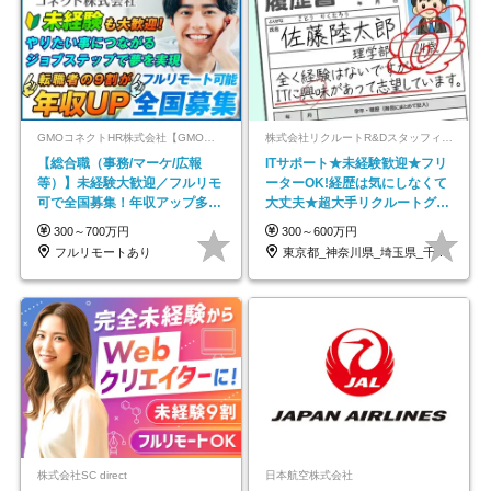
GMOコネクトHR株式会社【GMOインターネットグループ】
株式会社リクルートR&Dスタッフィング【リクルートグループ】
【総合職（事務/マーケ/広報
ITサポート★未経験歓迎★フリ
等）】未経験大歓迎／フルリモ
ーターOK!経歴は気にしなくて
可で全国募集！年収アップ多数
大丈夫★超大手リクルートグル
★年休最大130日★
ープの正社員/sg
300～700万円
300～600万円
フルリモートあり
東京都_神奈川県_埼玉県_千葉県_大阪府…
株式会社SC direct
日本航空株式会社