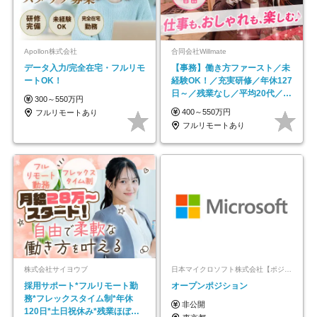
Apollon株式会社
合同会社Willmate
データ入力/完全在宅・フルリモ
【事務】働き方ファースト／未
ートOK！
経験OK！／充実研修／年休127
日～／残業なし／平均20代／リ
300～550万円
モートOK
400～550万円
フルリモートあり
フルリモートあり
株式会社サイヨウブ
日本マイクロソフト株式会社【ポジションマッチ登録】
採用サポート*フルリモート勤
オープンポジション
務*フレックスタイム制*年休
非公開
120日*土日祝休み*残業ほぼな