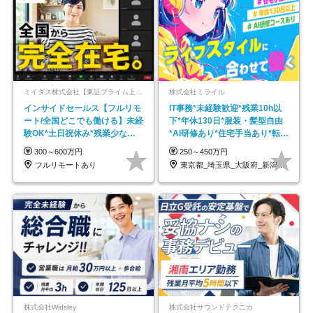
ミイダス株式会社【東証プライム上場パーソルグループ】
株式会社ミライル
インサイドセールス【フルリモ
IT事務*未経験歓迎*残業10h以
ート/全国どこでも働ける】未経
下*年休130日*服装・髪型自由
験OK*土日祝休み*残業少なめ*
*AI研修あり*住宅手当あり*転勤
在宅勤務手当あり
なし
300～600万円
250～450万円
フルリモートあり
東京都_埼玉県_大阪府_新潟県_福岡県
株式会社Widsley
株式会社サウンドテクニカ