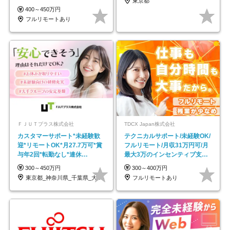
東京都
し*育児中社員8割以上
400～450万円
フルリモートあり
ＦＪＵＴプラス株式会社
TDCX Japan株式会社
カスタマーサポート*未経験歓
テクニカルサポート/未経験OK/
迎*リモートOK*月27.7万可*賞
フルリモート/月収31万円可/月
与年2回*転勤なし*連休
最大3万のインセンティブ支給/
OK/ZE010232
平均年齢33歳
300～450万円
300～400万円
東京都_神奈川県_千葉県_大阪府_愛知県…
フルリモートあり