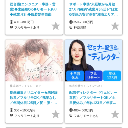
総合職(エンジニア・事務・営
サポート事務*未経験から月給
業)◆未経験OK◆リモートあり
27万円確約*残業月5h以下*日立
◆残業月3h◆服装髪型自由
G受託の安定基盤*湘南エリア勤
務
400～800万円
350～500万円
フルリモートあり
神奈川県
株式会社ＬＩＶＥ ＵＰ
株式会社さくらインベスト
動画編集クリエイター★未経験
配信ディレクター（ウェビナー
歓迎／フルリモOK／残業なし
運営）／フルリモートOK／土
／年間休日125日／髪・服・ネ
日祝休み／年休123日／年収
イル自由／研修充実で安心
600万円可
350～1000万円
400～600万円
フルリモートあり
フルリモートあり