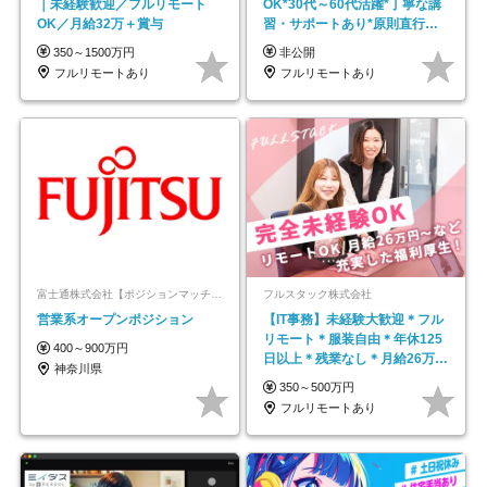
｜未経験歓迎／フルリモート
OK*30代～60代活躍*丁寧な講
OK／月給32万＋賞与
習・サポートあり*原則直行直
帰／全国募集・業務委託
350～1500万円
非公開
フルリモートあり
フルリモートあり
富士通株式会社【ポジションマッチ登録】
フルスタック株式会社
営業系オープンポジション
【IT事務】未経験大歓迎＊フル
リモート＊服装自由＊年休125
400～900万円
日以上＊残業なし＊月給26万円
神奈川県
以上
350～500万円
フルリモートあり