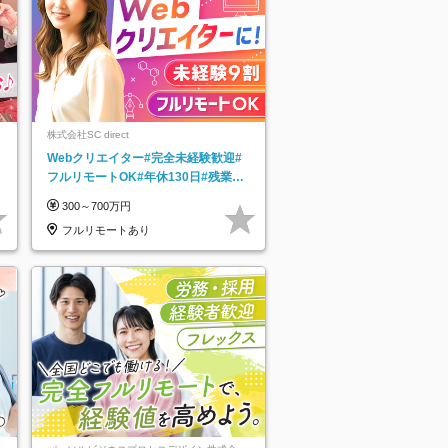
株式会社SC direct
Webクリエイター#完全未経験歓迎#
フルリモートOK#年休130日#残業月
5h以下#全国募集#最大1年の研修
300～700万円
フルリモートあり