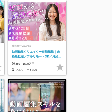
株式会社viralinks
あ
動画編集クリエイター※初掲載｜未
経験歓迎／フルリモートOK／月給32
万＋賞与
350～1500万円
フルリモートあり