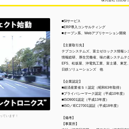
株式会社 日比谷
■SIサービス
■ERP導入コンサルティング
■オープン系、Webアプリケーション開発
【主要取引先】
テプコシステムズ、富士ゼロックス情報シ
情報総研、厚生労働省、味の素システムテク
EFS、松坂屋、沖電気工業、富士通、東芝、
日鉄ソリューションズ 他
【企業認定】
■経済産業省ＳＩ認定（昭和63年取得）
■プライバシーマーク認定（平成10年度）
■ISO9001認定（平成13年度）
■ISO／IEC27001認証（平成18年度）
っています！
【備考】
【事業所】