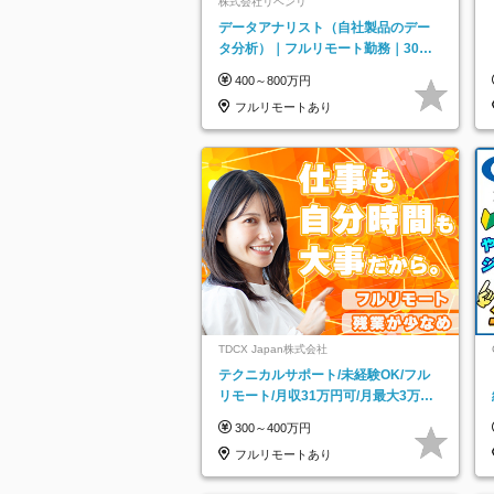
株式会社リベンリ
データアナリスト（自社製品のデー
タ分析）｜フルリモート勤務｜30代
～40代活躍｜残業少なめ｜子育て社
400～800万円
員多数活躍
フルリモートあり
TDCX Japan株式会社
テクニカルサポート/未経験OK/フル
リモート/月収31万円可/月最大3万の
インセンティブ支給/平均年齢33歳
300～400万円
フルリモートあり