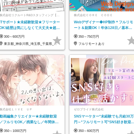
株式会社リクルートR&Dスタッフィング【リ
株式会社ＣＯＲＥ ＣＯＤＥ
クルートグループ】
ITサポート★未経験歓迎★フリーター
Webデザイナー◆HP制作＊フルリモ
OK!経歴は気にしなくて大丈夫★超大
ート＆副業OK！年休128日／基本定
手リクルートグループの正社員/sg
時退社／動画編集
300～600万円
350～750万円
東京都_神奈川県_埼玉県_千葉県_大
フルリモートあり
阪府…
株式会社ＬＩＶＥ ＵＰ
ゼロプライド株式会社
動画編集クリエイター★未経験歓迎
SNSマーケター*未経験でも月給30万
／フルリモOK／残業なし／年間休日
円～*フルリモート可*SNS好き歓迎*
125日／髪・服・ネイル自由／研修充
年休130日*有休取得率100%
350～1000万円
350～600万円
実で安心