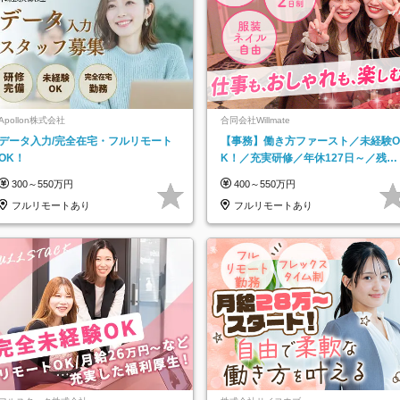
Apollon株式会社
合同会社Willmate
データ入力/完全在宅・フルリモート
【事務】働き方ファースト／未経験O
OK！
K！／充実研修／年休127日～／残業
なし／平均20代／リモートOK
300～550万円
400～550万円
フルリモートあり
フルリモートあり