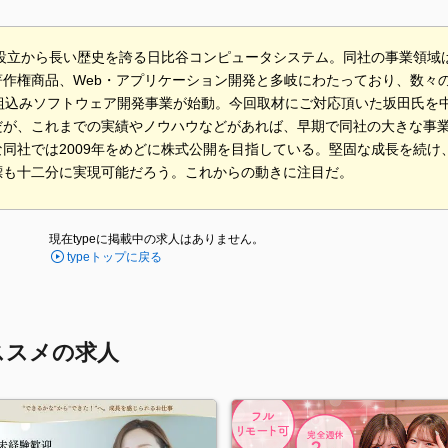
の設立から長い歴史を誇る日比谷コンピュータシステム。同社の事業領域は
著作権商品、Web・アプリケーション開発と多岐にわたっており、数々の
ら組込みソフトウェア開発事業が始動。今回取材にご対応頂いた坂田氏を
だが、これまでの実績やノウハウなどがあれば、早期で同社の大きな事
な同社では2009年をめどに株式公開を目指している。堅固な成長を続
標も十二分に実現可能だろう。これからの動きに注目だ。
現在typeに掲載中の求人はありません。
typeトップに戻る
ススメの求人