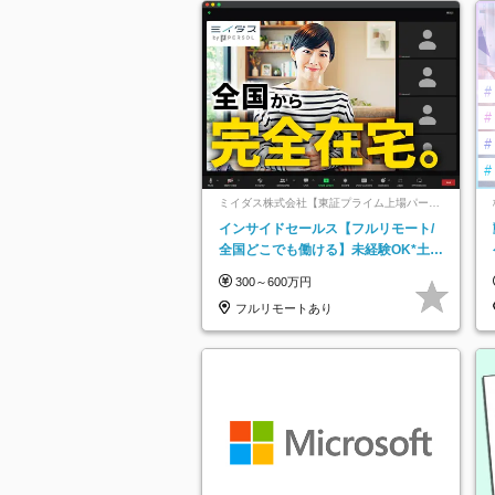
ミイダス株式会社【東証プライム上場パーソ
ルグループ】
インサイドセールス【フルリモート/
全国どこでも働ける】未経験OK*土日
祝休み*残業少なめ*在宅勤務手当あり
300～600万円
フルリモートあり