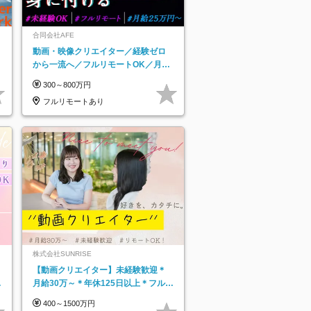
合同会社AFE
動画・映像クリエイター／経験ゼロ
から一流へ／フルリモートOK／月給
25万円～／年休125日以上
300～800万円
フルリモートあり
株式会社SUNRISE
【動画クリエイター】未経験歓迎＊
月給30万～＊年休125日以上＊フルリ
モ・フルフレックス◆10名の採用が
400～1500万円
決定◆