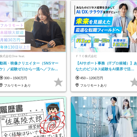
株式会社One feat.
ＦＴＣ株式会社
動画・映像クリエイター（SNSマー
【AIサポート事務（ITプロ候補）】
ケ）／経験ゼロから一流へ／フルリ
なたのビジネス経験をAI業界で活か
モートOK／月給30万円～／年休130
す◆IT未経験OK◆目指せるコンサル
300～1500万円
450～1200万円
日以上
フルリモートあり
フルリモートあり