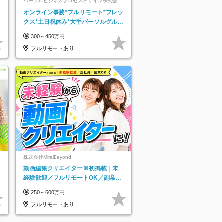
パーソルビジネスプロセスデザイン株式会
社 事業開発本部
レ
オンライン事務*フルリモート*フレッ
クス*土日祝休み*大手パーソルグルー
プ*オンライン面接*30～40代活躍中
300～450万円
フルリモートあり
株式会社MiraiBeyond
動画編集クリエイター※初掲載｜未
経験歓迎／フルリモートOK／副業O
K
250～600万円
フルリモートあり