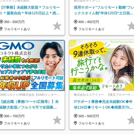
フルスタック株式会社
株式会社サイヨウブ
【IT事務】未経験大歓迎＊フルリモー
採用サポート*フルリモート勤務*フ
ト＊服装自由＊年休125日以上＊残業
ックスタイム制*年休120日*土日祝休
なし＊月給26万円以上
み*残業ほぼなし*育児中社員8割以上
350～500万円
400～450万円
フルリモートあり
フルリモートあり
GMOコネクトHR株式会社【GMOインターネ
株式会社エスアイイー 【東京プロマーケッ
ットグループ】
ト上場】
【総合職（事務/マーケ/広報等）】未
ITサポート事務◆完全未経験OK◆年
経験大歓迎／フルリモ可で全国募
休134日◆リモートOK◆残業月7h以
集！年収アップ多数★年休最大130日
下◆賞与年3回◆5年目まで必ず昇給
300～700万円
300～500万円
★
フルリモートあり
フルリモートあり