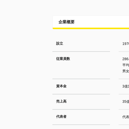
企業概要
設立
19
従業員数
28
平均
男女
資本金
3億
売上高
35
代表者
代