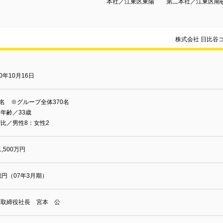
本社／江東区東陽 第二本社／江東区南
株式会社 日比谷
70年10月16日
6名 ※グループ全体370名
年齢／33歳
比／男性8：女性2
1,500万円
億円（07年3月期）
表取締役社長 宮本 公