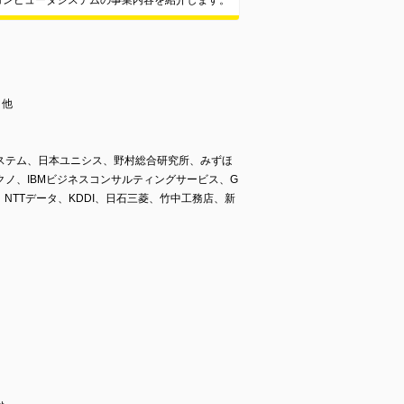
コンピュータシステムの事業内容を紹介します。
 他
ステム、日本ユニシス、野村総合研究所、みずほ
ノ、IBMビジネスコンサルティングサービス、G
NTTデータ、KDDI、日石三菱、竹中工務店、新