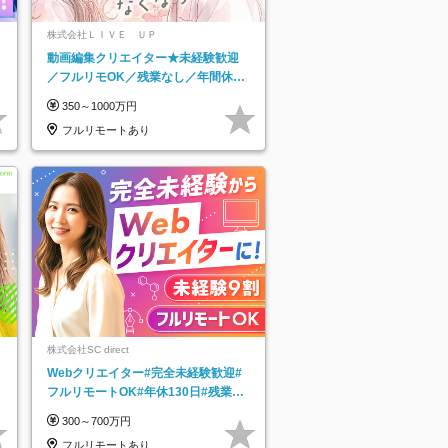
株式会社ＬＩＶＥ ＵＰ
動画編集クリエイター★未経験歓迎
／フルリモOK／残業なし／年間休日
125日／髪・服・ネイル自由／研修充
350～1000万円
実で安心
フルリモートあり
株式会社SC direct
Webクリエイター#完全未経験歓迎#
フルリモートOK#年休130日#残業月
5h以下#全国募集#最大1年の研修
300～700万円
フルリモートあり