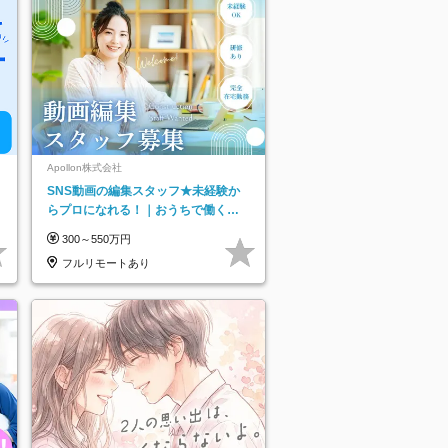
Apollon株式会社
SNS動画の編集スタッフ★未経験か
らプロになれる！｜おうちで働くフ
ルリモート｜残業ゼロで18時退勤◎
300～550万円
フルリモートあり