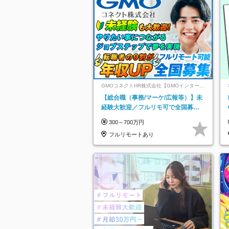
GMOコネクトHR株式会社【GMOインターネ
ットグループ】
【総合職（事務/マーケ/広報等）】未
経験大歓迎／フルリモ可で全国募
集！年収アップ多数★年休最大130日
300～700万円
★
フルリモートあり