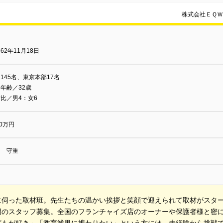
株式会社ＥＱ
62年11月18日
145名、東京本部17名
年齢／32歳
比／男4：女6
00万円
山 守重
に伺った取材班。先生たちの温かい挨拶と笑顔で迎えられて取材がスタ
門のスタッフ募集。全国のフランチャイズ店のオーナーや保護者様と密