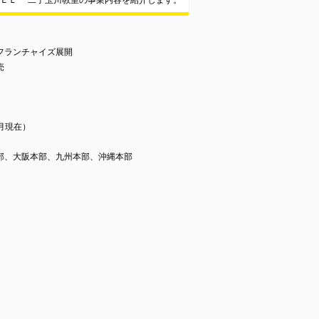
ＷＥＬ 二子玉川教室の事業内容を紹介します。
フランチャイズ展開
売
0月現在）
部、大阪本部、九州本部、沖縄本部