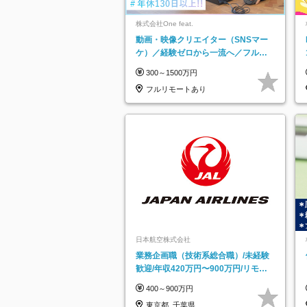
株式会社One feat.
動画・映像クリエイター（SNSマー
ケ）／経験ゼロから一流へ／フルリ
モートOK／月給30万円～／年休130
300～1500万円
日以上
フルリモートあり
日本航空株式会社
業務企画職（技術系総合職）/未経験
歓迎/年収420万円〜900万円/リモー
トフレックス可
400～900万円
東京都_千葉県