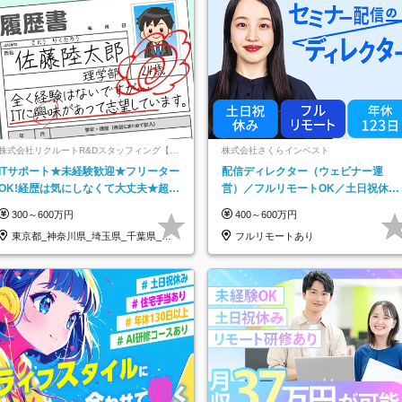
株式会社リクルートR&Dスタッフィング【リ
株式会社さくらインベスト
クルートグループ】
ITサポート★未経験歓迎★フリーター
配信ディレクター（ウェビナー運
OK!経歴は気にしなくて大丈夫★超大
営）／フルリモートOK／土日祝休み
手リクルートグループの正社員/sg
／年休123日／年収600万円可
300～600万円
400～600万円
東京都_神奈川県_埼玉県_千葉県_大
フルリモートあり
阪府…