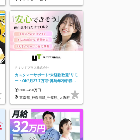
ＦＪＵＴプラス株式会社
カスタマーサポート*未経験歓迎*リモ
ートOK*月27.7万可*賞与年2回*転勤
なし*連休OK/ZE010232
300～450万円
東京都_神奈川県_千葉県_大阪府_愛
知県…