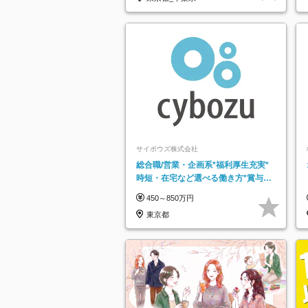
サイボウズ株式会社
総合職/営業・企画系*福利厚生充実*
時短・在宅など選べる働き方*賞与年
2回
450～850万円
東京都