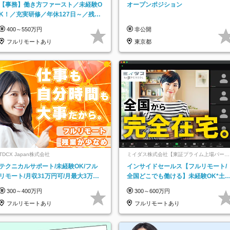
ッチ登録】
【事務】働き方ファースト／未経験O
オープンポジション
K！／充実研修／年休127日～／残業
なし／平均20代／リモートOK
400～550万円
非公開
フルリモートあり
東京都
TDCX Japan株式会社
ミイダス株式会社【東証プライム上場パーソ
ルグループ】
テクニカルサポート/未経験OK/フル
インサイドセールス【フルリモート/
リモート/月収31万円可/月最大3万の
全国どこでも働ける】未経験OK*土
インセンティブ支給/平均年齢33歳
祝休み*残業少なめ*在宅勤務手当あ
300～400万円
300～600万円
フルリモートあり
フルリモートあり