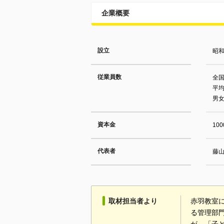
企業概要
設立
昭和
従業員数
全国
平均
男女
資本金
10
代表者
藤
取材担当者より
赤羽教室
る管理部