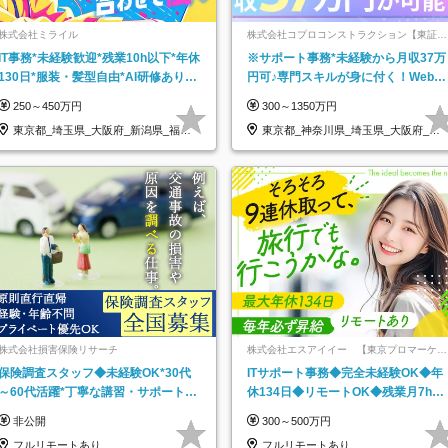
株式会社ミライル
株式会社コプロコンストラクション【東証プ
ライム上場コプロ・ホールディングス子会
IT事務*未経験歓迎*残業10h以下*年休
※サポート事務*未経験から月収37万
社】
130日*服装・髪型自由*AI研修あり*
円可♪専門スキルが身に付く！Web面
住宅手当あり*転勤なし
接＆リモート研修も充実♪/a
250～450万円
300～1350万円
東京都_埼玉県_大阪府_新潟県_福岡
東京都_神奈川県_埼玉県_大阪府_愛
県
知県…
株式会社損害保険リサーチ
株式会社エスアイイー 【東京プロマーケッ
ト上場】
保険調査スタッフ◆未経験OK*30代
ITサポート事務◆完全未経験OK◆年
～60代活躍*丁寧な講習・サポートあ
休134日◆リモートOK◆残業月7h以
り*原則直行直帰／全国募集・業務委
下◆賞与年3回◆5年目まで必ず昇給
非公開
300～500万円
託
フルリモートあり
フルリモートあり