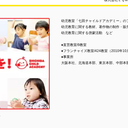
株式会社ＥＱ
幼児教室「七田チャイルドアカデミー」の
幼児教育に関する教材、著作物の制作・販
幼児教育に関する啓蒙活動 など
●直営教室/9教室
●フランチャイズ教室/424教室（2010年1
●事業所
大阪本社、北海道本部、東京本部、中部本
。