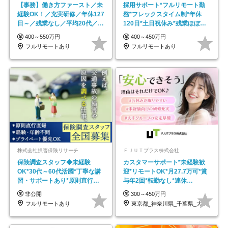
【事務】働き方ファースト／未
採用サポート*フルリモート勤
経験OK！／充実研修／年休127
務*フレックスタイム制*年休
日～／残業なし／平均20代／リ
120日*土日祝休み*残業ほぼな
モートOK
し*育児中社員8割以上
400～550万円
400～450万円
フルリモートあり
フルリモートあり
株式会社損害保険リサーチ
ＦＪＵＴプラス株式会社
保険調査スタッフ◆未経験
カスタマーサポート*未経験歓
OK*30代～60代活躍*丁寧な講
迎*リモートOK*月27.7万可*賞
習・サポートあり*原則直行直
与年2回*転勤なし*連休
帰／全国募集・業務委託
OK/ZE010232
非公開
300～450万円
フルリモートあり
東京都_神奈川県_千葉県_大阪府_愛知県…