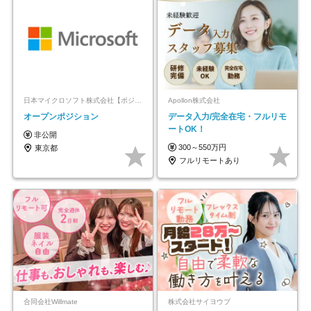
日本マイクロソフト株式会社【ポジションマッチ登録】
Apollon株式会社
オープンポジション
データ入力/完全在宅・フルリモ
ートOK！
非公開
300～550万円
東京都
フルリモートあり
合同会社Willmate
株式会社サイヨウブ