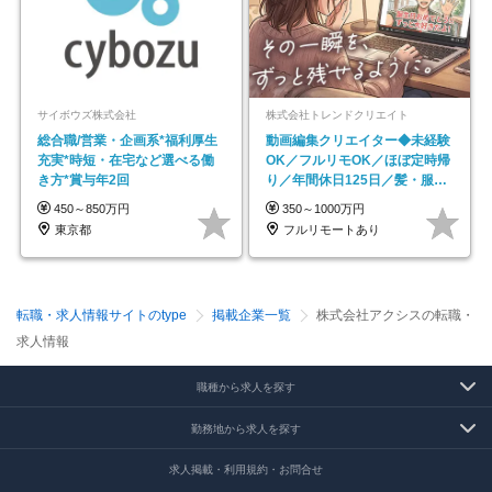
サイボウズ株式会社
株式会社トレンドクリエイト
総合職/営業・企画系*福利厚生
動画編集クリエイター◆未経験
充実*時短・在宅など選べる働
OK／フルリモOK／ほぼ定時帰
き方*賞与年2回
り／年間休日125日／髪・服・
ネイル自由／副業OK
450～850万円
350～1000万円
東京都
フルリモートあり
転職・求人情報サイトのtype
掲載企業一覧
株式会社アクシスの転職・
求人情報
職種から求人を探す
勤務地から求人を探す
求人掲載・利用規約・お問合せ