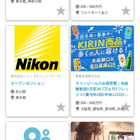
東京都_神奈川県
ックス制
250～500万円
フルリモートあり
株式会社ニコン【ポジションマッチ登録】
麒麟麦酒株式会社
オープンポジション
キリンビールの企画営業｜未経
験歓迎#月収36.7万も可#フレッ
非公開
クス#賞与年2回#年休123日#完
東京都
全週休2日制
300～500万円
大阪府_愛知県_新潟県_兵庫県_福岡県