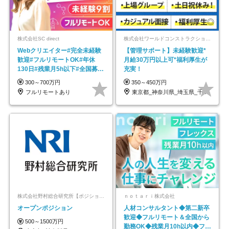
株式会社SC direct
株式会社ワールドコンストラクション 【東証一部】 (ワールドホールディングス・グループ)
Webクリエイター#完全未経験
【管理サポート】未経験歓迎*
歓迎#フルリモートOK#年休
月給30万円以上可*福利厚生が
130日#残業月5h以下#全国募集
充実！
#最大1年の研修
300～700万円
350～450万円
フルリモートあり
東京都_神奈川県_埼玉県_千葉県_大阪府…
株式会社野村総合研究所【ポジションマッチ登録】
ｎｏｔａｒｉ株式会社
オープンポジション
人材コンサルタント◆第二新卒
歓迎◆フルリモート＆全国から
500～1500万円
勤務OK◆残業月10h以内◆フレ