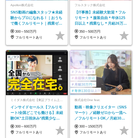
Apollon株式会社
フルスタック株式会社
SNS動画の編集スタッフ★未経
【IT事務】未経験大歓迎＊フル
験からプロになれる！｜おうち
リモート＊服装自由＊年休125
で働くフルリモート｜残業ゼロ
日以上＊残業なし＊月給26万円
で18時退勤◎
以上
300～550万円
350～500万円
フルリモートあり
フルリモートあり
ミイダス株式会社【東証プライム上場パーソルグループ】
株式会社One feat.
インサイドセールス【フルリモ
動画・映像クリエイター（SNS
ート/全国どこでも働ける】未経
マーケ）／経験ゼロから一流へ
験OK*土日祝休み*残業少なめ*
／フルリモートOK／月給30万
在宅勤務手当あり
円～／年休130日以上
300～600万円
300～1500万円
フルリモートあり
フルリモートあり