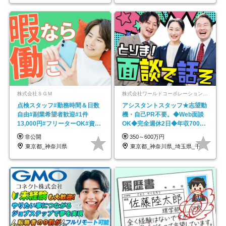
株式会社ＳＧＭ
株式会社ワールドコーポレーション 採用事業部【上場グループ】
点検スタッフ#勤務時間＆日数
アシスタントスタッフ★志望動
自由#副業希望者歓迎#1件
機・自己PR不要。◆Web面談
13,000円#フリーターOK#資格
OK◆完全週休2日◆年収700万
スキル不要
円可/p13
非公開
350～600万円
東京都_神奈川県
東京都_神奈川県_埼玉県_千葉県_大阪府…