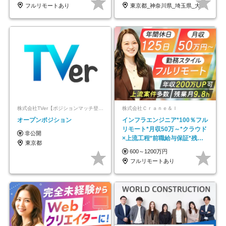
フルリモートあり
東京都_神奈川県_埼玉県_大阪府_愛知県…
株式会社TVer【ポジションマッチ登録】
株式会社Ｃｒａｎｅ＆Ｉ
オープンポジション
インフラエンジニア*100％フル
リモート*月収50万～*クラウド
非公開
×上流工程*前職給与保証*残業
東京都
月9.8h
600～1200万円
フルリモートあり