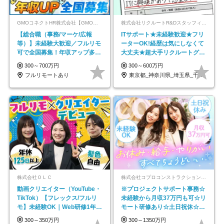
GMOコネクトHR株式会社【GMOインターネットグループ】
株式会社リクルートR&Dスタッフィング【リクルートグループ】
【総合職（事務/マーケ/広報
ITサポート★未経験歓迎★フリ
等）】未経験大歓迎／フルリモ
ーターOK!経歴は気にしなくて
可で全国募集！年収アップ多数
大丈夫★超大手リクルートグル
★年休最大130日★
ープの正社員/sg
300～700万円
300～600万円
フルリモートあり
東京都_神奈川県_埼玉県_千葉県_大阪府…
株式会社ＯＬＣ
株式会社コプロコンストラクション【東証プライム上場コプロ・ホールディングス子会社】
動画クリエイター（YouTube・
※プロジェクトサポート事務☆
TikTok）【フレックス/フルリ
未経験から月収37万円も可☆リ
モ】未経験OK｜Web研修1年間
モート研修あり☆土日祝休☆20
｜副業OK
代～30代活躍/b
300～350万円
300～1350万円