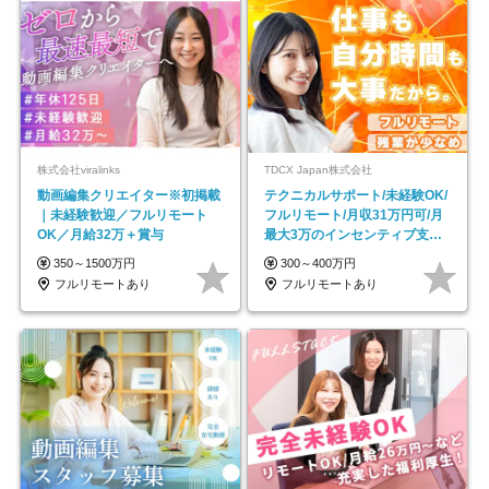
株式会社viralinks
TDCX Japan株式会社
動画編集クリエイター※初掲載
テクニカルサポート/未経験OK/
｜未経験歓迎／フルリモート
フルリモート/月収31万円可/月
OK／月給32万＋賞与
最大3万のインセンティブ支給/
平均年齢33歳
350～1500万円
300～400万円
フルリモートあり
フルリモートあり