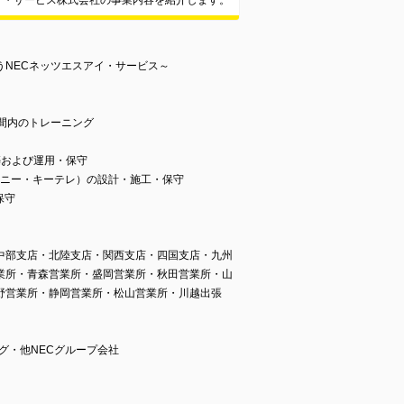
イ・サービス株式会社の事業内容を紹介します。
うNECネッツエスアイ・サービス～
）
間内のトレーニング
築および運用・保守
フォニー・キーテレ）の設計・施工・保守
保守
中部支店・北陸支店・関西支店・四国支店・九州
業所・青森営業所・盛岡営業所・秋田営業所・山
野営業所・静岡営業所・松山営業所・川越出張
グ・他NECグループ会社