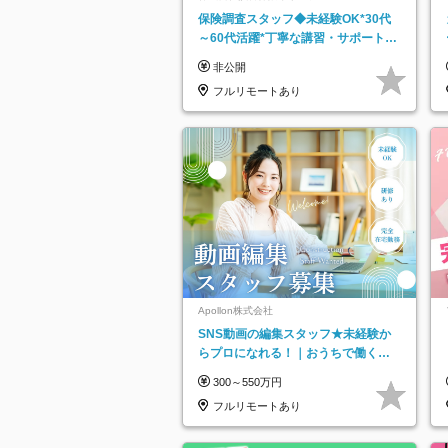
保険調査スタッフ◆未経験OK*30代
～60代活躍*丁寧な講習・サポートあ
り*原則直行直帰／全国募集・業務委
非公開
託
フルリモートあり
Apollon株式会社
SNS動画の編集スタッフ★未経験か
らプロになれる！｜おうちで働くフ
ルリモート｜残業ゼロで18時退勤◎
300～550万円
フルリモートあり