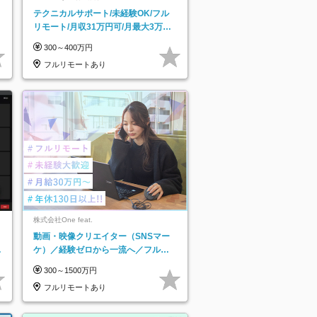
テクニカルサポート/未経験OK/フル
リモート/月収31万円可/月最大3万の
インセンティブ支給/平均年齢33歳
300～400万円
フルリモートあり
株式会社One feat.
動画・映像クリエイター（SNSマー
日
ケ）／経験ゼロから一流へ／フルリ
り
モートOK／月給30万円～／年休130
300～1500万円
日以上
フルリモートあり