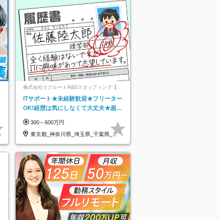
ネ
株式会社リクルートR&Dスタッフィング【リ
クルートグループ】
ITサポート★未経験歓迎★フリーター
OK!経歴は気にしなくて大丈夫★超大
手リクルートグループの正社員/sg
300～600万円
東京都_神奈川県_埼玉県_千葉県_大
阪府…