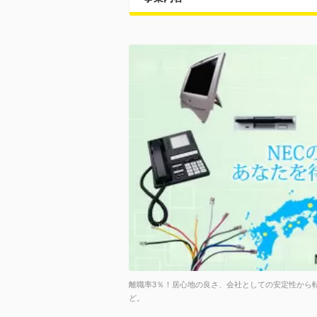
離職率3％！居心地の良さ、会社としての安定性から
ど。