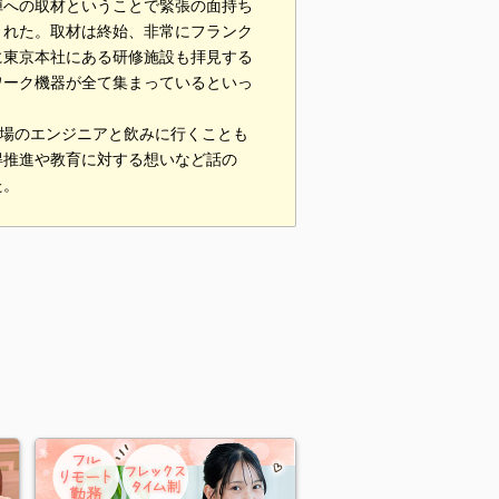
陣への取材ということで緊張の面持ち
された。取材は終始、非常にフランク
に東京本社にある研修施設も拝見する
ワーク機器が全て集まっているといっ
現場のエンジニアと飲みに行くことも
得推進や教育に対する想いなど話の
た。