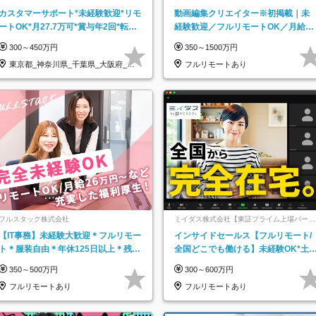
カスタマーサポート*未経験歓迎*リモ
動画編集クリエイター※初掲載｜未
ートOK*月27.7万可*賞与年2回*転勤
経験歓迎／フルリモートOK／月給32
なし*連休OK/ZE010232
万＋賞与
300～450万円
350～1500万円
東京都_神奈川県_千葉県_大阪府_愛
フルリモートあり
知県…
フルスタック株式会社
ミイダス株式会社【東証プライム上場パーソ
ルグループ】
【IT事務】未経験大歓迎＊フルリモー
インサイドセールス【フルリモート/
ト＊服装自由＊年休125日以上＊残業
全国どこでも働ける】未経験OK*土
なし＊月給26万円以上
祝休み*残業少なめ*在宅勤務手当あ
350～500万円
300～600万円
フルリモートあり
フルリモートあり