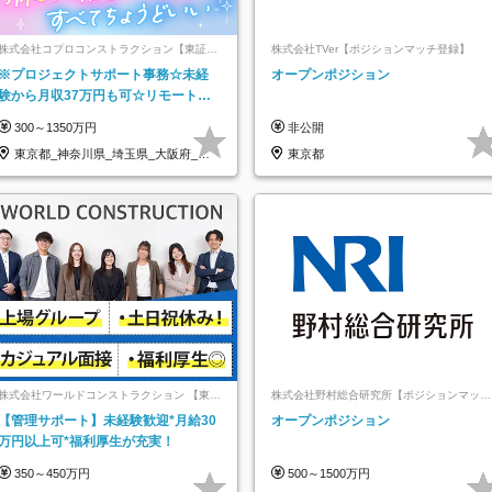
株式会社コプロコンストラクション【東証プ
株式会社TVer【ポジションマッチ登録】
ライム上場コプロ・ホールディングス子会
※プロジェクトサポート事務☆未経
オープンポジション
社】
験から月収37万円も可☆リモート研
修あり☆土日祝休☆20代～30代活躍/
300～1350万円
非公開
b
東京都_神奈川県_埼玉県_大阪府_愛
東京都
知県…
株式会社ワールドコンストラクション 【東証
株式会社野村総合研究所【ポジションマッチ
一部】 (ワールドホールディングス・グルー
登録】
【管理サポート】未経験歓迎*月給30
オープンポジション
プ)
万円以上可*福利厚生が充実！
350～450万円
500～1500万円