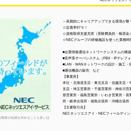
NECネッツエスア
～長期的にキャリアアップできる環境が整
☆定着率97％！
☆資格取得支援充実（受験費負担・報奨金
☆NECグループの研修施設を使った業務時
■企業情報通信ネットワークシステムの構
■音声系サーバシステム（PBX・IPテレ
■LAN・WANネットワークの設計・施工・
■通信機器の販売 など
【事業所】
本社・北海道支店・東北支店・信越支店・
支店・埼玉営業所・千葉営業所・神奈川営
形営業所・福島営業所・いわき営業所・長
所・岐阜出張所・徳島出張所・沖縄出張所
【主要取引先】
NECネッツエスアイ・NECフィールディン
転職者が結婚を決めることも多いほ