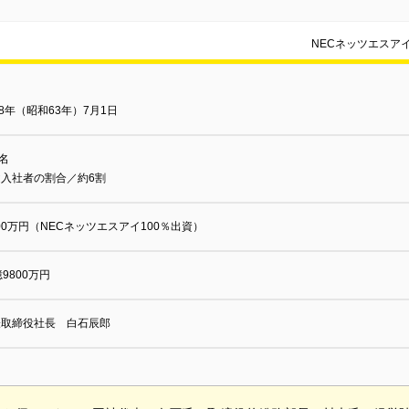
NECネッツエスア
88年（昭和63年）7月1日
0名
途入社者の割合／約6割
000万円（NECネッツエスアイ100％出資）
億9800万円
表取締役社長 白石辰郎