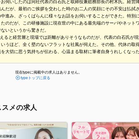
をお伺いしたのは同社代表の白石氏と取締役兼総務部長の村木氏。経営
臨んだが、最初のご挨拶を交わした時のお二人の笑顔にその不安は払拭
の中進み、ざっくばらんに様々なお話をお伺いすることができた。特別
きたのだが、この研修施設に現在世の中にある最先端のサーバやネット
でないというから驚きだ。
も超えると経営層と現場では距離がありそうなものだが、代表の白石氏が
というほど、全く壁のないフラットな社風が伺えた。その他、代休の取
員を大切に思う気持ちが伝わる、心温まる取材に筆者自身うれしくなっ
現在typeに掲載中の求人はありません。
typeトップに戻る
ススメの求人