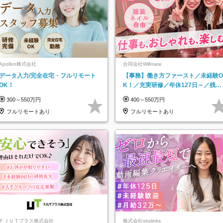
Apollon株式会社
合同会社Willmate
データ入力/完全在宅・フルリモート
【事務】働き方ファースト／未経験O
OK！
K！／充実研修／年休127日～／残業
なし／平均20代／リモートOK
300～550万円
400～550万円
フルリモートあり
フルリモートあり
ＦＪＵＴプラス株式会社
株式会社viralinks