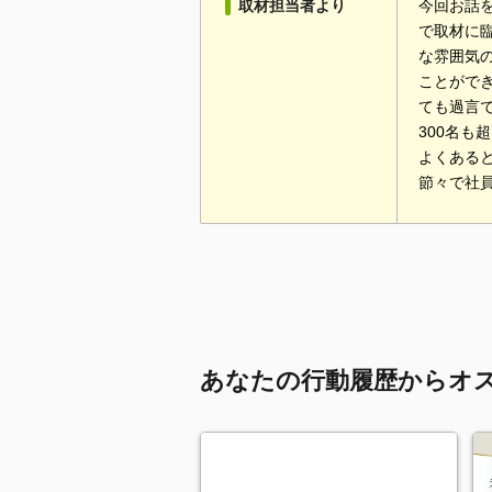
取材担当者より
今回お話
で取材に
な雰囲気
ことがで
ても過言
300名
よくある
節々で社
あなたの行動履歴からオ