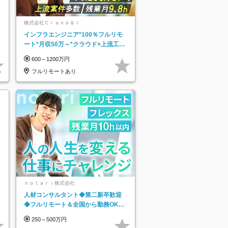
株式会社Ｃｒａｎｅ＆Ｉ
インフラエンジニア*100％フルリモ
ート*月収50万～*クラウド×上流工程
*前職給与保証*残業月9.8h
600～1200万円
フルリモートあり
ｎｏｔａｒｉ株式会社
人材コンサルタント◆第二新卒歓迎
◆フルリモート＆全国から勤務OK◆
残業月10h以内◆フレックス制
250～500万円