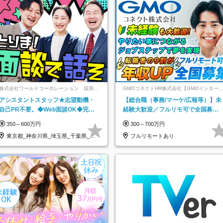
株式会社ワールドコーポレーション 採用事
GMOコネクトHR株式会社【GMOインター
業部【上場グループ】
ットグループ】
アシスタントスタッフ★志望動機・
【総合職（事務/マーケ/広報等）】未
自己PR不要。◆Web面談OK◆完全
経験大歓迎／フルリモ可で全国募
週休2日◆年収700万円可/p13
集！年収アップ多数★年休最大130日
350～600万円
300～700万円
★
東京都_神奈川県_埼玉県_千葉県_大
フルリモートあり
阪府…