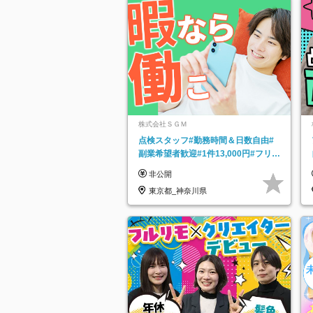
株式会社ＳＧＭ
点検スタッフ#勤務時間＆日数自由#
副業希望者歓迎#1件13,000円#フリー
ターOK#資格スキル不要
非公開
東京都_神奈川県