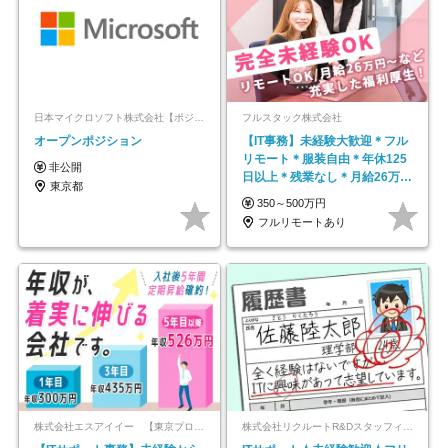
日本マイクロソフト株式会社【ポジションマッチ登録】
フルスタック株式会社
オープンポジション
【IT事務】未経験大歓迎＊フル
リモート＊服装自由＊年休125
非公開
日以上＊残業なし＊月給26万円
東京都
以上
350～500万円
フルリモートあり
株式会社エスアイイー 【東京プロマーケット上場】
株式会社リクルートR&Dスタッフィング【リクルートグループ】