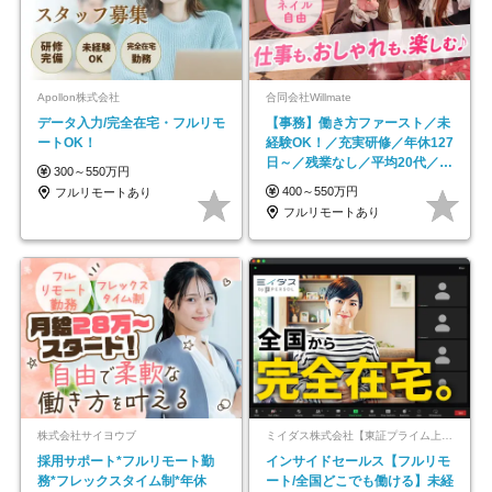
Apollon株式会社
合同会社Willmate
データ入力/完全在宅・フルリモ
【事務】働き方ファースト／未
ートOK！
経験OK！／充実研修／年休127
日～／残業なし／平均20代／リ
300～550万円
モートOK
400～550万円
フルリモートあり
フルリモートあり
株式会社サイヨウブ
ミイダス株式会社【東証プライム上場パーソルグループ】
採用サポート*フルリモート勤
インサイドセールス【フルリモ
務*フレックスタイム制*年休
ート/全国どこでも働ける】未経