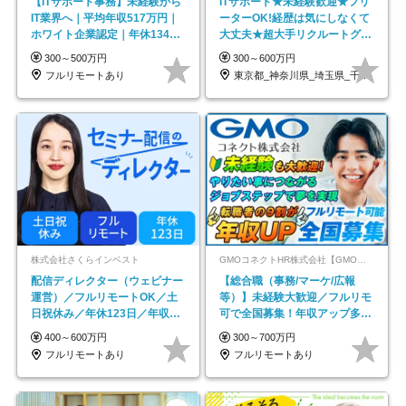
【ITサポート事務】未経験から
ITサポート★未経験歓迎★フリ
IT業界へ｜平均年収517万円｜
ーターOK!経歴は気にしなくて
ホワイト企業認定｜年休134日
大丈夫★超大手リクルートグル
｜リモートOK
ープの正社員/sg
300～500万円
300～600万円
フルリモートあり
東京都_神奈川県_埼玉県_千葉県_大阪府…
株式会社さくらインベスト
GMOコネクトHR株式会社【GMOインターネットグループ】
配信ディレクター（ウェビナー
【総合職（事務/マーケ/広報
運営）／フルリモートOK／土
等）】未経験大歓迎／フルリモ
日祝休み／年休123日／年収
可で全国募集！年収アップ多数
600万円可
★年休最大130日★
400～600万円
300～700万円
フルリモートあり
フルリモートあり