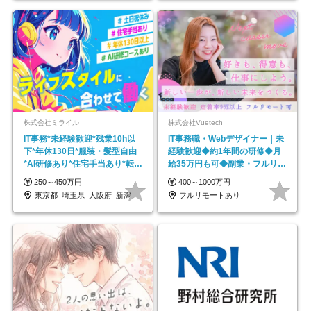
株式会社ミライル
株式会社Vuetech
IT事務*未経験歓迎*残業10h以
IT事務職・Webデザイナー｜未
下*年休130日*服装・髪型自由
経験歓迎◆約1年間の研修◆月
*AI研修あり*住宅手当あり*転勤
給35万円も可◆副業・フルリモ
なし
ート可◆年休126日
250～450万円
400～1000万円
東京都_埼玉県_大阪府_新潟県_福岡県
フルリモートあり