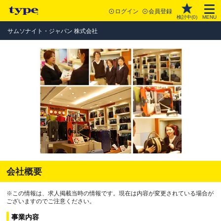
ログイン
会員登録
検討中(
0
)
MENU
サムソナイト・ジャパン 株式会社
会社概要
※この情報は、求人掲載当時の情報です。現在は内容が変更されている場合が
ございますのでご注意ください。
事業内容