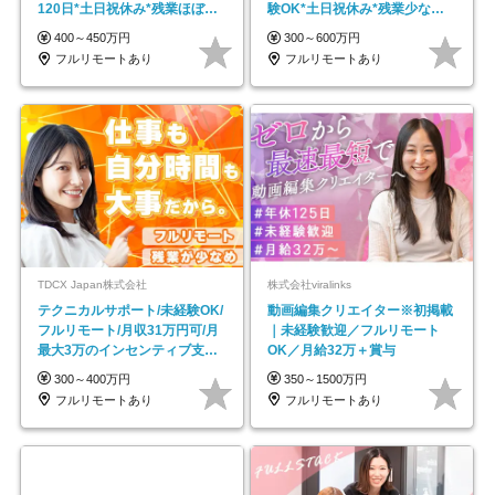
120日*土日祝休み*残業ほぼな
験OK*土日祝休み*残業少なめ*
し*育児中社員8割以上
在宅勤務手当あり
400～450万円
300～600万円
フルリモートあり
フルリモートあり
TDCX Japan株式会社
株式会社viralinks
テクニカルサポート/未経験OK/
動画編集クリエイター※初掲載
フルリモート/月収31万円可/月
｜未経験歓迎／フルリモート
最大3万のインセンティブ支給/
OK／月給32万＋賞与
平均年齢33歳
300～400万円
350～1500万円
フルリモートあり
フルリモートあり