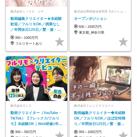
株式会社ＬＩＶＥ ＵＰ
株式会社野村総合研究所【ポジションマッチ登録】
動画編集クリエイター★未経験
オープンポジション
歓迎／フルリモOK／残業なし
500～1500万円
／年間休日125日／髪・服・ネ
東京都_神奈川県
イル自由／研修充実で安心
350～1000万円
フルリモートあり
株式会社ＯＬＣ
株式会社トレンドクリエイト
動画クリエイター（YouTube・
動画編集クリエイター◆未経験
TikTok）【フレックス/フルリ
OK／フルリモOK／ほぼ定時帰
モ】未経験OK｜Web研修1年間
り／年間休日125日／髪・服・
｜副業OK
ネイル自由／副業OK
300～350万円
350～1000万円