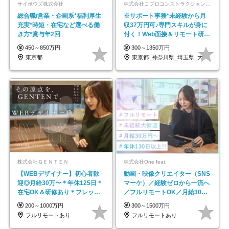
サイボウズ株式会社
株式会社コプロコンストラクション【東証プライム上場コプロ・ホールディングス子会社】
総合職/営業・企画系*福利厚生
※サポート事務*未経験から月
充実*時短・在宅など選べる働
収37万円可♪専門スキルが身に
き方*賞与年2回
付く！Web面接＆リモート研修
も充実♪/a
450～850万円
300～1350万円
東京都
東京都_神奈川県_埼玉県_大阪府_愛知県…
株式会社ＧＥＮＴＥＮ
株式会社One feat.
【WEBデザイナー】初⼼者歓
動画・映像クリエイター（SNS
迎◎⽉給30万〜＊年休125⽇＊
マーケ）／経験ゼロから一流へ
在宅OK＆研修あり＊フレック
／フルリモートOK／月給30万
ス
円～／年休130日以上
200～1000万円
300～1500万円
フルリモートあり
フルリモートあり