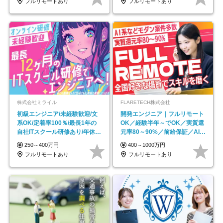
フルリモートあり
フルリモートあり
株式会社ミライル
FLARETECH株式会社
初級エンジニア/未経験歓迎/文
開発エンジニア｜フルリモート
系OK/定着率100％/最長1年の
OK／経験半年～でOK／実質還
自社ITスクール研修あり/年休
元率80～90%／前給保証／AI系
130日
など最先端案件多数
250～400万円
400～1000万円
フルリモートあり
フルリモートあり