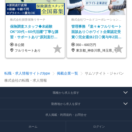
株式会社損害保険リサーチ
株式会社ワールドコーポレーション 採用事業部【上場グループ】
保険調査スタッフ◆未経験
管理事務 『楽々★フルリモート
OK*30代～60代活躍*丁寧な講
面談あり◇ホワイト企業認定受
習・サポートあり*原則直行直
賞◇完全週休2日◇賞与年2回
帰／全国募集・業務委託
/p13
非公開
350～600万円
フルリモートあり
東京都_神奈川県_埼玉県_千葉県_大阪府…
転職・求人情報サイトのtype
掲載企業一覧
サムソナイト・ジャパン
株式会社の転職・求人情報
職種から求人を探す
勤務地から求人を探す
求人掲載・利用規約・お問合せ
ホーム
ログイン