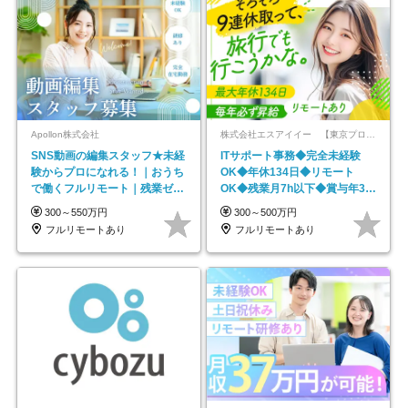
Apollon株式会社
株式会社エスアイイー 【東京プロマーケット上場】
SNS動画の編集スタッフ★未経
ITサポート事務◆完全未経験
験からプロになれる！｜おうち
OK◆年休134日◆リモート
で働くフルリモート｜残業ゼロ
OK◆残業月7h以下◆賞与年3回
で18時退勤◎
◆5年目まで必ず昇給
300～550万円
300～500万円
フルリモートあり
フルリモートあり