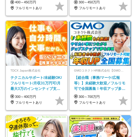
400～450万円
300～450万円
フルリモートあり
フルリモートあり
TDCX Japan株式会社
GMOコネクトHR株式会社【GMOインターネットグループ】
テクニカルサポート/未経験OK/
【総合職（事務/マーケ/広報
フルリモート/月収31万円可/月
等）】未経験大歓迎／フルリモ
最大3万のインセンティブ支給/
可で全国募集！年収アップ多数
平均年齢33歳
★年休最大130日★
300～400万円
300～700万円
フルリモートあり
フルリモートあり