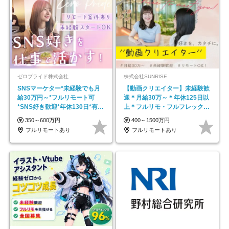
ゼロプライド株式会社
株式会社SUNRISE
SNSマーケター*未経験でも月
【動画クリエイター】未経験歓
給30万円～*フルリモート可
迎＊月給30万～＊年休125日以
*SNS好き歓迎*年休130日*有休
上＊フルリモ・フルフレックス
取得率100%
◆10名の採用が決定◆
350～600万円
400～1500万円
フルリモートあり
フルリモートあり