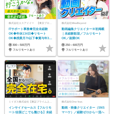
株式会社エスアイイー 【東京プロマーケット上場】
株式会社MiraiBeyond
ITサポート事務◆完全未経験
動画編集クリエイター※初掲載
OK◆年休134日◆リモート
｜未経験歓迎／フルリモート
OK◆残業月7h以下◆賞与年3回
OK／副業OK
◆5年目まで必ず昇給
300～500万円
250～600万円
フルリモートあり
フルリモートあり
ミイダス株式会社【東証プライム上場パーソルグループ】
株式会社One feat.
インサイドセールス【フルリモ
動画・映像クリエイター（SNS
ート/全国どこでも働ける】未経
マーケ）／経験ゼロから一流へ