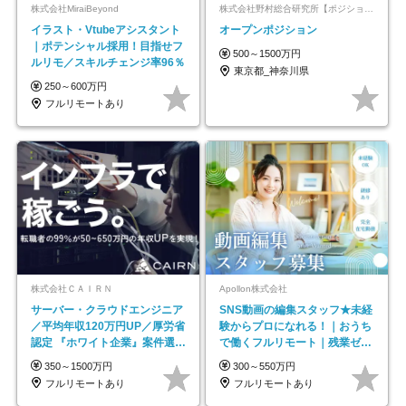
株式会社MiraiBeyond
株式会社野村総合研究所【ポジションマッチ登録】
イラスト・Vtubeアシスタント
オープンポジション
｜ポテンシャル採用！目指せフ
500～1500万円
ルリモ／スキルチェンジ率96％
東京都_神奈川県
250～600万円
フルリモートあり
株式会社ＣＡＩＲＮ
Apollon株式会社
サーバー・クラウドエンジニア
SNS動画の編集スタッフ★未経
／平均年収120万円UP／厚労省
験からプロになれる！｜おうち
認定 『ホワイト企業』案件選択
で働くフルリモート｜残業ゼロ
制度／年休129日
で18時退勤◎
350～1500万円
300～550万円
フルリモートあり
フルリモートあり