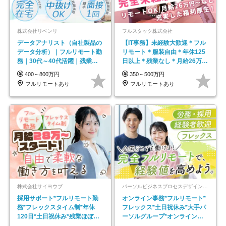
株式会社リベンリ
フルスタック株式会社
データアナリスト（自社製品の
【IT事務】未経験大歓迎＊フル
データ分析）｜フルリモート勤
リモート＊服装自由＊年休125
務｜30代～40代活躍｜残業少
日以上＊残業なし＊月給26万円
なめ｜子育て社員多数活躍
以上
400～800万円
350～500万円
フルリモートあり
フルリモートあり
株式会社サイヨウブ
パーソルビジネスプロセスデザイン株式会社 事業開発本部
採用サポート*フルリモート勤
オンライン事務*フルリモート*
務*フレックスタイム制*年休
フレックス*土日祝休み*大手パ
120日*土日祝休み*残業ほぼな
ーソルグループ*オンライン面
し*育児中社員8割以上
接*30～40代活躍中