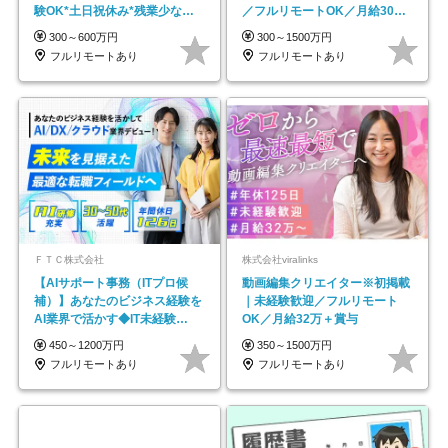
験OK*土日祝休み*残業少なめ*
／フルリモートOK／月給30万
在宅勤務手当あり
円～／年休130日以上
300～600万円
300～1500万円
フルリモートあり
フルリモートあり
ＦＴＣ株式会社
株式会社viralinks
【AIサポート事務（ITプロ候
動画編集クリエイター※初掲載
補）】あなたのビジネス経験を
｜未経験歓迎／フルリモート
AI業界で活かす◆IT未経験
OK／月給32万＋賞与
OK◆目指せるコンサル
450～1200万円
350～1500万円
フルリモートあり
フルリモートあり