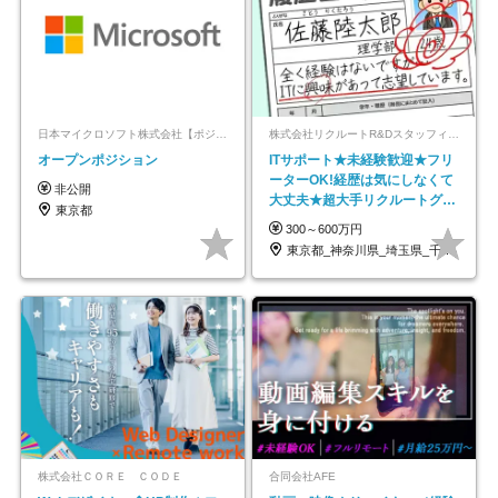
日本マイクロソフト株式会社【ポジションマッチ登録】
株式会社リクルートR&Dスタッフィング【リクルートグループ】
オープンポジション
ITサポート★未経験歓迎★フリ
ーターOK!経歴は気にしなくて
非公開
大丈夫★超大手リクルートグル
東京都
ープの正社員/sg
300～600万円
東京都_神奈川県_埼玉県_千葉県_大阪府…
株式会社ＣＯＲＥ ＣＯＤＥ
合同会社AFE