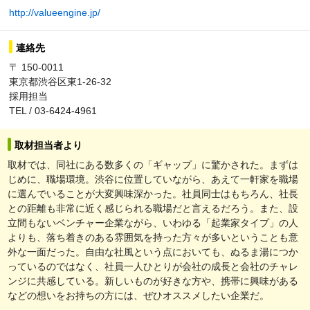
http://valueengine.jp/
連絡先
〒 150-0011
東京都渋谷区東1-26-32
採用担当
TEL / 03-6424-4961
取材担当者より
取材では、同社にある数多くの「ギャップ」に驚かされた。まずは
じめに、職場環境。渋谷に位置していながら、あえて一軒家を職場
に選んでいることが大変興味深かった。社員同士はもちろん、社長
との距離も非常に近く感じられる職場だと言えるだろう。また、設
立間もないベンチャー企業ながら、いわゆる「起業家タイプ」の人
よりも、落ち着きのある雰囲気を持った方々が多いということも意
外な一面だった。自由な社風という点においても、ぬるま湯につか
っているのではなく、社員一人ひとりが会社の成長と会社のチャレ
ンジに共感している。新しいものが好きな方や、携帯に興味がある
などの想いをお持ちの方には、ぜひオススメしたい企業だ。