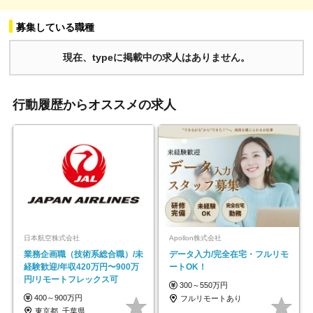
募集している職種
現在、typeに掲載中の求人はありません。
行動履歴からオススメの求人
日本航空株式会社
Apollon株式会社
業務企画職（技術系総合職）/未
データ入力/完全在宅・フルリモ
経験歓迎/年収420万円〜900万
ートOK！
円/リモートフレックス可
300～550万円
400～900万円
フルリモートあり
東京都_千葉県