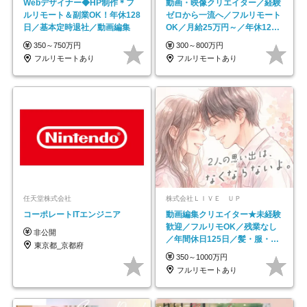
Webデザイナー◆HP制作＊フ
動画・映像クリエイター／経験
ルリモート＆副業OK！年休128
ゼロから一流へ／フルリモート
日／基本定時退社／動画編集
OK／月給25万円～／年休125
日以上
350～750万円
300～800万円
フルリモートあり
フルリモートあり
任天堂株式会社
株式会社ＬＩＶＥ ＵＰ
コーポレートITエンジニア
動画編集クリエイター★未経験
歓迎／フルリモOK／残業なし
非公開
／年間休日125日／髪・服・ネ
東京都_京都府
イル自由／研修充実で安心
350～1000万円
フルリモートあり