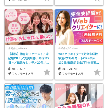
合同会社Willmate
株式会社SC direct
【事務】働き方ファースト／未
Webクリエイター#完全未経験
経験OK！／充実研修／年休127
歓迎#フルリモートOK#年休
日～／残業なし／平均20代／リ
130日#残業月5h以下#全国募集
モートOK
#最大1年の研修
400～550万円
300～700万円
フルリモートあり
フルリモートあり