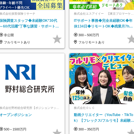
株式会社損害保険リサーチ
株式会社エスアイイー 【東京プロマーケッ
ト上場】
保険調査スタッフ◆未経験OK*30代
ITサポート事務◆完全未経験OK◆年
～60代活躍*丁寧な講習・サポートあ
休134日◆リモートOK◆残業月7h以
り*原則直行直帰／全国募集・業務委
下◆賞与年3回◆5年目まで必ず昇給
非公開
300～500万円
託
フルリモートあり
フルリモートあり
株式会社野村総合研究所【ポジションマッチ
株式会社ＯＬＣ
登録】
オープンポジション
動画クリエイター（YouTube・TikTo
k）【フレックス/フルリモ】未経験O
K｜Web研修1年間｜副業OK
500～1500万円
300～350万円