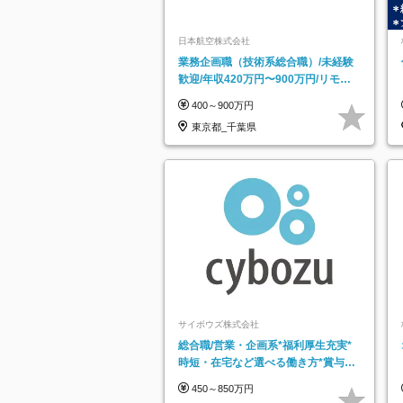
日本航空株式会社
業務企画職（技術系総合職）/未経験
歓迎/年収420万円〜900万円/リモー
トフレックス可
400～900万円
東京都_千葉県
サイボウズ株式会社
総合職/営業・企画系*福利厚生充実*
時短・在宅など選べる働き方*賞与年
2回
450～850万円