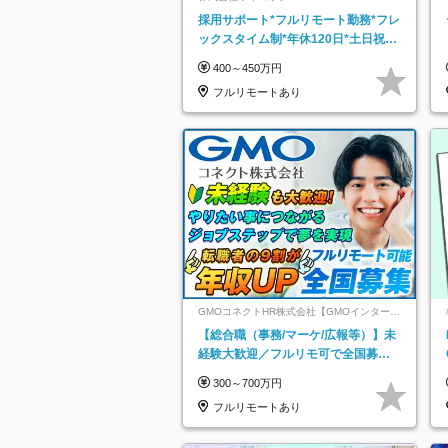
採用サポート*フルリモート勤務*フレ
ックスタイム制*年休120日*土日祝休
み*残業ほぼなし*育児中社員8割以上
400～450万円
フルリモートあり
GMOコネクトHR株式会社【GMOインターネ
ットグループ】
【総合職（事務/マーケ/広報等）】未
経験大歓迎／フルリモ可で全国募
集！年収アップ多数★年休最大130日
300～700万円
★
フルリモートあり