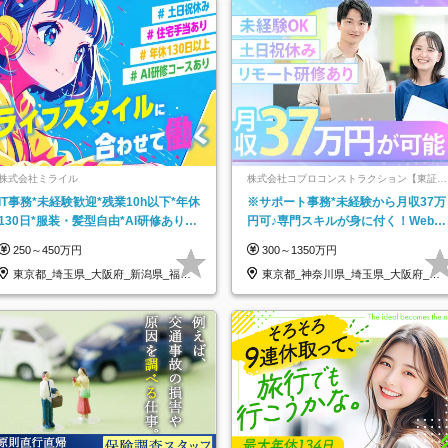
株式会社ミライル
株式会社コプロコンストラクション【東証プ
ライム上場コプロ・ホールディングス子会
IT事務*未経験歓迎*残業10h以下*年休
※サポート事務*未経験から月収37万
社】
130日*服装・髪型自由*AI研修あり*
円可♪専門スキルが身に付く！Web面
住宅手当あり*転勤なし
接＆リモート研修も充実♪/a
250～450万円
300～1350万円
東京都_埼玉県_大阪府_新潟県_福岡
東京都_神奈川県_埼玉県_大阪府_愛
県
知県…