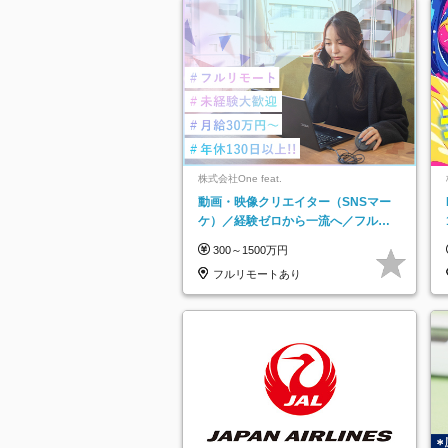
株式会社One feat.
動画・映像クリエイター（SNSマー
ケ）／経験ゼロから一流へ／フルリ
モートOK／月給30万円～／年休130
300～1500万円
日以上
フルリモートあり