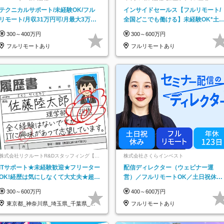
ルグループ】
テクニカルサポート/未経験OK/フル
インサイドセールス【フルリモート/
リモート/月収31万円可/月最大3万の
全国どこでも働ける】未経験OK*土
インセンティブ支給/平均年齢33歳
祝休み*残業少なめ*在宅勤務手当あ
300～400万円
300～600万円
フルリモートあり
フルリモートあり
株式会社リクルートR&Dスタッフィング【リ
株式会社さくらインベスト
クルートグループ】
ITサポート★未経験歓迎★フリーター
配信ディレクター（ウェビナー運
OK!経歴は気にしなくて大丈夫★超大
営）／フルリモートOK／土日祝休み
手リクルートグループの正社員/sg
／年休123日／年収600万円可
300～600万円
400～600万円
東京都_神奈川県_埼玉県_千葉県_大
フルリモートあり
阪府…