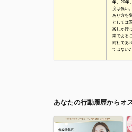
年、20
度は低い
あり方を
としては
案しか行
業である
同社であ
ではない
あなたの行動履歴からオ