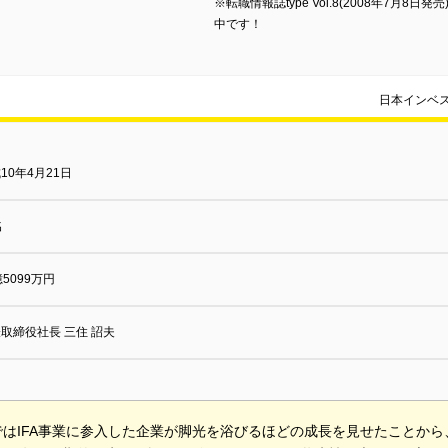
※転職情報誌type Vol.8(2008年7月
中です！
日本インベ
10年4月21日
名
億5099万円
取締役社長 三住 詔夫
はIFA事業に参入した企業が脚光を浴びるほどの成長を見せたことから