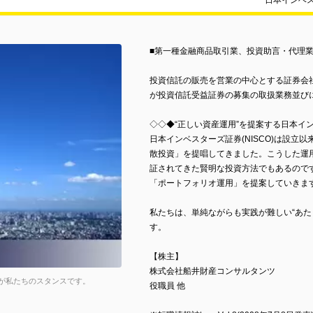
日本インベ
■第一種金融商品取引業、投資助言・代理
投資信託の販売を営業の中心とする証券会
が投資信託受益証券の募集の取扱業務並び
◇◇◆“正しい資産運用”を提案する日本イ
日本インベスターズ証券(NISCO)は設立
散投資」を提唱してきました。こうした運
証されてきた賢明な投資方法でもあるのです
「ポートフォリオ運用」を提案していきま
私たちは、単純ながらも実践が難しい“あた
す。
【株主】
株式会社船井財産コンサルタンツ
それが私たちのスタンスです。
役職員 他