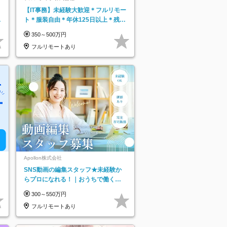
【IT事務】未経験大歓迎＊フルリモー
日
ト＊服装自由＊年休125日以上＊残業
り
なし＊月給26万円以上
350～500万円
フルリモートあり
Apollon株式会社
SNS動画の編集スタッフ★未経験か
らプロになれる！｜おうちで働くフ
ルリモート｜残業ゼロで18時退勤◎
300～550万円
フルリモートあり