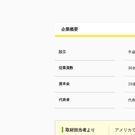
企業概要
設立
平成
従業員数
30
資本金
15
代表者
代表
取材担当者より
アメリカで