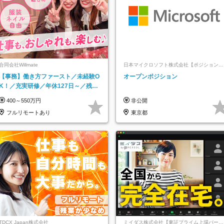
合同会社Willmate
日本マイクロソフト株式会社【ポジションマ
ッチ登録】
【事務】働き方ファースト／未経験O
オープンポジション
K！／充実研修／年休127日～／残業
なし／平均20代／リモートOK
400～550万円
非公開
フルリモートあり
東京都
TDCX Japan株式会社
ミイダス株式会社【東証プライム上場パーソ