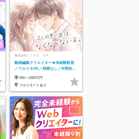
株式会社ＬＩＶＥ ＵＰ
動画編集クリエイター★未経験歓迎
／フルリモOK／残業なし／年間休日
125日／髪・服・ネイル自由／研修充
350～1000万円
実で安心
フルリモートあり