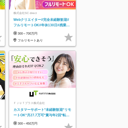
株式会社SC direct
Webクリエイター#完全未経験歓迎#
フルリモートOK#年休130日#残業月
5h以下#全国募集#最大1年の研修
300～700万円
フルリモートあり
ＦＪＵＴプラス株式会社
カスタマーサポート*未経験歓迎*リモ
ートOK*月27.7万可*賞与年2回*転勤
なし*連休OK/ZE010232
300～450万円