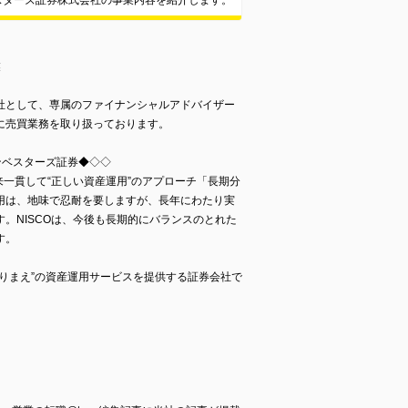
スターズ証券株式会社の事業内容を紹介します。
業
社として、専属のファイナンシャルアドバイザー
に売買業務を取り扱っております。
ンベスターズ証券◆◇◇
以来一貫して“正しい資産運用”のアプローチ「長期分
用は、地味で忍耐を要しますが、長年にわたり実
。NISCOは、今後も長期的にバランスのとれた
す。
りまえ”の資産運用サービスを提供する証券会社で