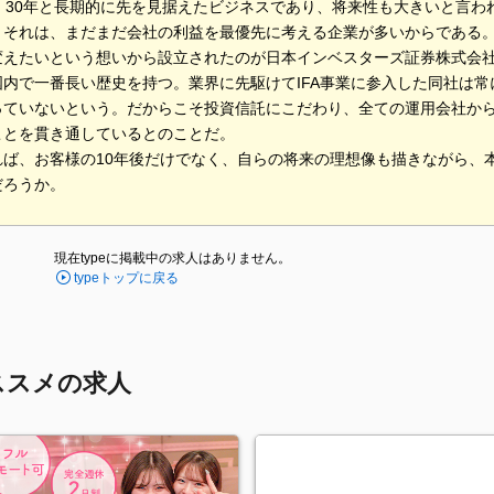
年、30年と長期的に先を見据えたビジネスであり、将来性も大きいと言
。それは、まだまだ会社の利益を最優先に考える企業が多いからである
変えたいという想いから設立されたのが日本インベスターズ証券株式会
国内で一番長い歴史を持つ。業界に先駆けてIFA事業に参入した同社は
っていないという。だからこそ投資信託にこだわり、全ての運用会社か
ことを貫き通しているとのことだ。
れば、お客様の10年後だけでなく、自らの将来の理想像も描きながら、
だろうか。
現在typeに掲載中の求人はありません。
typeトップに戻る
ススメの求人