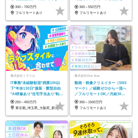
★年休最大130日★
で18時退勤◎
300～700万円
300～550万円
フルリモートあり
フルリモートあり
株式会社ミライル
株式会社One feat.
IT事務*未経験歓迎*残業10h以
動画・映像クリエイター（SNS
下*年休130日*服装・髪型自由
マーケ）／経験ゼロから一流へ
*AI研修あり*住宅手当あり*転勤
／フルリモートOK／月給30万
なし
円～／年休130日以上
250～450万円
300～1500万円
東京都_埼玉県_大阪府_新潟県_福岡県
フルリモートあり