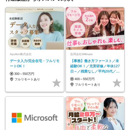
Apollon株式会社
合同会社Willmate
データ入力/完全在宅・フルリモ
【事務】働き方ファースト／未
ートOK！
経験OK！／充実研修／年休127
日～／残業なし／平均20代／リ
300～550万円
モートOK
400～550万円
フルリモートあり
フルリモートあり