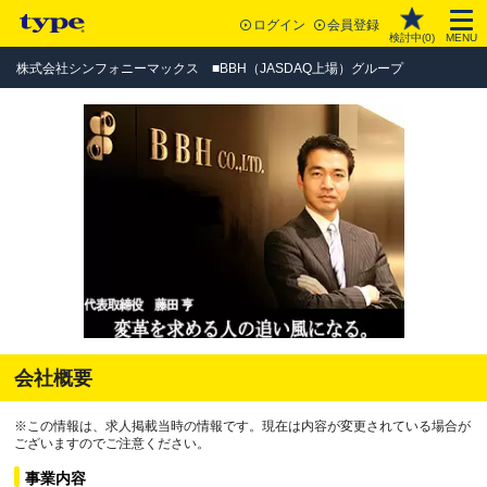
ログイン
会員登録
検討中(
0
)
MENU
株式会社シンフォニーマックス ■BBH（JASDAQ上場）グループ
会社概要
※この情報は、求人掲載当時の情報です。現在は内容が変更されている場合が
ございますのでご注意ください。
事業内容