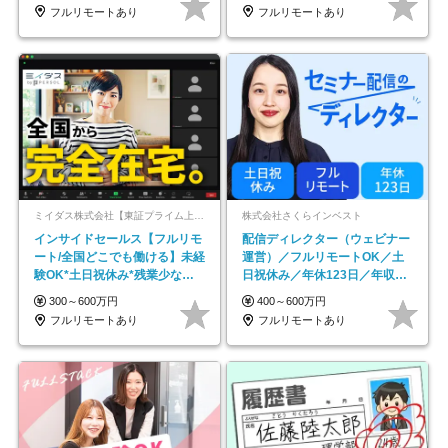
フルリモートあり
フルリモートあり
ミイダス株式会社【東証プライム上場パーソルグループ】
株式会社さくらインベスト
インサイドセールス【フルリモ
配信ディレクター（ウェビナー
ート/全国どこでも働ける】未経
運営）／フルリモートOK／土
験OK*土日祝休み*残業少なめ*
日祝休み／年休123日／年収
在宅勤務手当あり
600万円可
300～600万円
400～600万円
フルリモートあり
フルリモートあり