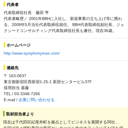
代表者
代表取締役社長 藤田 亨
代表者略歴／ 2001年BBHに入社し、新規事業の立ち上げ等に携わ
る。2008年5月当社代表取締役就任。 BBH代表取締役副社長、ジェ
クシードコンサルティング代表取締役社長も兼任。現在36歳。
ホームページ
http://www.symphonymax.com/
連絡先
〒 163-0637
東京都新宿区西新宿1-25-1 新宿センタービル37F
採用担当 嘉藤
TEL / 03-3348-7266
E-mail /
企業に問い合わせる
取材担当者より
現在は千代田区紀尾井町を拠点としてビジネスを展開する同社…
今回は近々移転予定の新宿センタービル内のオフィスにてお話を伺