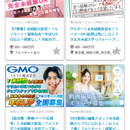
フルスタック株式会社
株式会社リクルートR&Dスタッフィング【リクルートグループ】
【IT事務】未経験大歓迎＊フル
ITサポート★未経験歓迎★フリ
リモート＊服装自由＊年休125
ーターOK!経歴は気にしなくて
日以上＊残業なし＊月給26万円
大丈夫★超大手リクルートグル
以上
ープの正社員/sg
350～500万円
300～600万円
フルリモートあり
東京都_神奈川県_埼玉県_千葉県_大阪府…
GMOコネクトHR株式会社【GMOインターネットグループ】
Apollon株式会社
【総合職（事務/マーケ/広報
SNS動画の編集スタッフ★未経
等）】未経験大歓迎／フルリモ
験からプロになれる！｜おうち
可で全国募集！年収アップ多数
で働くフルリモート｜残業ゼロ