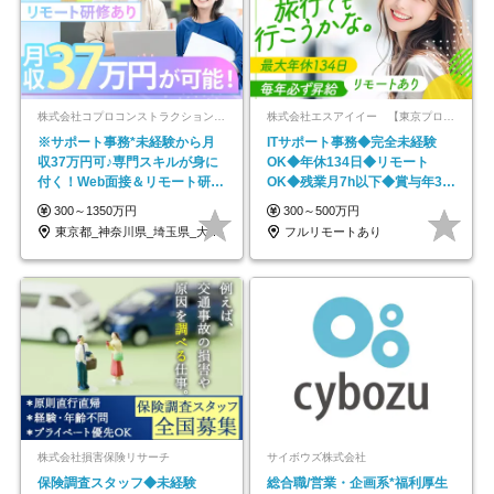
株式会社コプロコンストラクション【東証プライム上場コプロ・ホールディングス子会社】
株式会社エスアイイー 【東京プロマーケット上場】
※サポート事務*未経験から月
ITサポート事務◆完全未経験
収37万円可♪専門スキルが身に
OK◆年休134日◆リモート
付く！Web面接＆リモート研修
OK◆残業月7h以下◆賞与年3回
も充実♪/a
◆5年目まで必ず昇給
300～1350万円
300～500万円
東京都_神奈川県_埼玉県_大阪府_愛知県…
フルリモートあり
株式会社損害保険リサーチ
サイボウズ株式会社
保険調査スタッフ◆未経験
総合職/営業・企画系*福利厚生