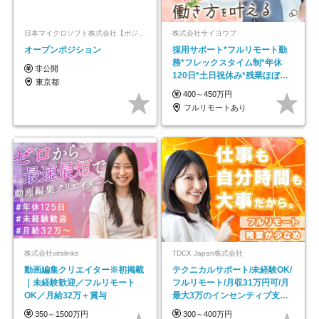
日本マイクロソフト株式会社【ポジションマッチ登録】
株式会社サイヨウブ
オープンポジション
採用サポート*フルリモート勤
務*フレックスタイム制*年休
非公開
120日*土日祝休み*残業ほぼな
東京都
し*育児中社員8割以上
400～450万円
フルリモートあり
株式会社viralinks
TDCX Japan株式会社
動画編集クリエイター※初掲載
テクニカルサポート/未経験OK/
｜未経験歓迎／フルリモート
フルリモート/月収31万円可/月
OK／月給32万＋賞与
最大3万のインセンティブ支給/
平均年齢33歳
350～1500万円
300～400万円