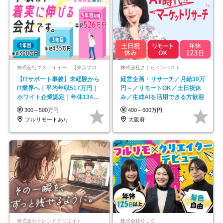
株式会社エスアイイー 【東京プロマーケット上場】
株式会社さくらインベスト
【ITサポート事務】未経験から
経営企画・リサーチ／月給30万
IT業界へ｜平均年収517万円｜
円～／リモートOK／土日祝休
ホワイト企業認定｜年休134日
み／生成AIを活用できる方歓迎
｜リモートOK
300～500万円
400～600万円
フルリモートあり
大阪府
株式会社トレンドクリエイト
株式会社ＯＬＣ