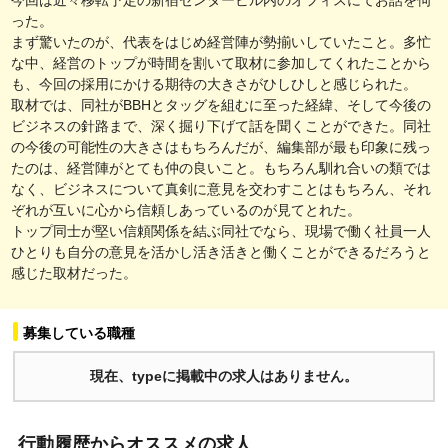
った。
まず驚いたのが、代表をはじめ経営陣が勢揃いしていたこと。多忙
な中、経営のトップが時間を割いて取材に参加してくれたことから
も、今回の採用にかける期待の大きさがひしひしと感じられた。
取材では、同社がBBHとタッグを組むに至った経緯、そして今後の
ビジネスの針路まで、深く掘り下げて話を聞くことができた。同社
の今後の可能性の大きさはもちろんだが、編集部が最も印象に残っ
たのは、経営陣がとても仲の良いこと。もちろん馴れ合いの類では
なく、ビジネスについて真剣に意見を交わすことはもちろん、それ
ぞれが互いに心から信頼しあっているのが見てとれた。
トップ同士が堅い信頼関係を結ぶ同社でなら、現場で働く社員一人
ひとりも自分の意見を活かし活き活きと働くことができるだろうと
感じた取材だった。
募集している職種
現在、typeに掲載中の求人はありません。
行動履歴からオススメの求人