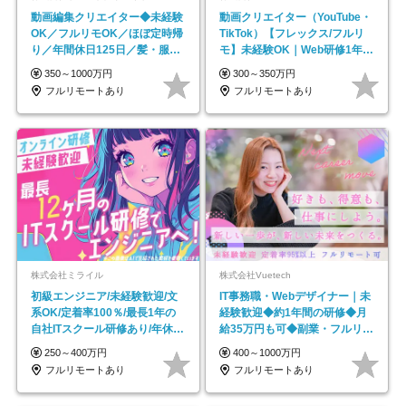
動画編集クリエイター◆未経験
動画クリエイター（YouTube・
OK／フルリモOK／ほぼ定時帰
TikTok）【フレックス/フルリ
り／年間休日125日／髪・服・
モ】未経験OK｜Web研修1年間
ネイル自由／副業OK
｜副業OK
350～1000万円
300～350万円
フルリモートあり
フルリモートあり
株式会社ミライル
株式会社Vuetech
初級エンジニア/未経験歓迎/文
IT事務職・Webデザイナー｜未
系OK/定着率100％/最長1年の
経験歓迎◆約1年間の研修◆月
自社ITスクール研修あり/年休
給35万円も可◆副業・フルリモ
130日
ート可◆年休126日
250～400万円
400～1000万円
フルリモートあり
フルリモートあり