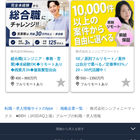
株式会社Widsley
株式会社エンジニアファースト
総合職(エンジニア・事務・営
SE／原則フルリモート／案件
業)◆未経験OK◆リモートあり
は自分で選べる／定着率93%／
◆残業月3h◆服装髪型自由
20～30代活躍中！
400～800万円
550～1350万円
フルリモートあり
フルリモートあり
転職・求人情報サイトのtype
掲載企業一覧
株式会社シンフォニーマッ
クス ■BBH（JASDAQ上場）グループの転職・求人情報
職種から求人を探す