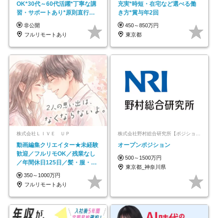
OK*30代～60代活躍*丁寧な講
充実*時短・在宅など選べる働
習・サポートあり*原則直行直
き方*賞与年2回
帰／全国募集・業務委託
非公開
450～850万円
フルリモートあり
東京都
株式会社ＬＩＶＥ ＵＰ
株式会社野村総合研究所【ポジションマッチ登録】
動画編集クリエイター★未経験
オープンポジション
歓迎／フルリモOK／残業なし
500～1500万円
／年間休日125日／髪・服・ネ
東京都_神奈川県
イル自由／研修充実で安心
350～1000万円
フルリモートあり